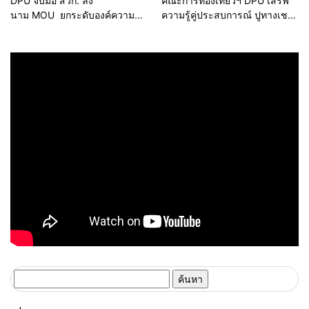
DPU จับมือ สวก. ลง
คณะการท่องเที่ยวฯ DPU เสิร์ฟ
นาม MOU ยกระดับองค์ความรู้
ความรู้คู่ประสบการณ์ ปูทางเชฟ
และนวัตกรรมการเกษตร
รุ่นใหม่ก้าวสู่อุตสาหกรรมอาหาร
อย่างมืออาชีพ
ค้นหา
สำหรับ: