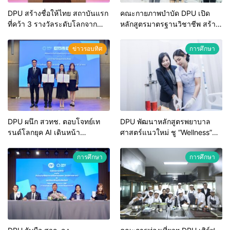
DPU สร้างชื่อให้ไทย สถาบันแรก
คณะกายภาพบำบัด DPU เปิด
ที่คว้า 3 รางวัลระดับโลกจาก
หลักสูตรมาตรฐานวิชาชีพ สร้าง
IEAC พร้อมคะแนนเต็ม 5 ดาวทุก
นักกายภาพบำบัดรุ่นใหม่ สู่ผู้
หมวดแห่งแรกในไทย ตอกย้ำการ
ประกอบการอุตสาหกรรมสุขภาพ
ข่าวรอบทิศ
การศึกษา
มุ่งพัฒนาศักยภาพเด็กไทยสู่อาชีพ
ยุคใหม่
DPU ผนึก สวทช. ตอบโจทย์เท
DPU พัฒนาหลักสูตรพยาบาล
รนด์โลกยุค AI เดินหน้า
ศาสตร์แนวใหม่ ชู “Wellness”
Embedded AI เพื่อการศึกษา ยก
สร้างพยาบาลคุณภาพ ตอบโจทย์
ระดับการใช้งานจริงในชีวิต-
สังคมสุขภาพยุคใหม่
การศึกษา
การศึกษา
ธุรกิจ