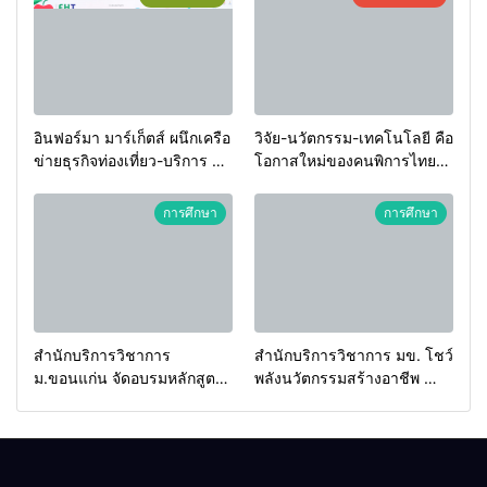
อินฟอร์มา มาร์เก็ตส์ ผนึกเครือ
วิจัย-นวัตกรรม-เทคโนโลยี คือ
ข่ายธุรกิจท่องเที่ยว-บริการ จัด
โอกาสใหม่ของคนพิการไทย
Food & Hospitality Thailand
และพลังขับเคลื่อนเศรษฐกิจ
2026 เชื่อม 4 งานใหญ่ สร้าง
ประเทศ
การศึกษา
การศึกษา
โอกาสธุรกิจครบวงจร ด้วย
ครับ
สำนักบริการวิชาการ
สำนักบริการวิชาการ มข. โชว์
ม.ขอนแก่น จัดอบรมหลักสูตร
พลังนวัตกรรมสร้างอาชีพ นำ
“ดับเพลิงขั้นต้น” ยกระดับ
“กลุ่มคูณแดงใหญ่” บุกเวที
ศักยภาพเจ้าหน้าที่ท้องถิ่น
ระดับชาติ NCPD 2026
รับมืออัคคีภัยตามมาตรฐาน
เปลี่ยน “ผ้าเหลือ” สู่รายได้ที่
สากล
ยั่งยืน