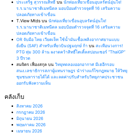
ประเสริฐ สุวรรณสิทธิ์
บน
นักท่องเที่ยวเขื่อนอุบลรัตน์อุ่นใจ!
ร.ร.นานาชาติเมทนีดล มอบป้อมตำรวจจุดที่ 16 เสริมความ
ปลอดภัยทางเข้าเขื่อน
T.View Mtds
บน
นักท่องเที่ยวเขื่อนอุบลรัตน์อุ่นใจ!
ร.ร.นานาชาติเมทนีดล มอบป้อมตำรวจจุดที่ 16 เสริมความ
ปลอดภัยทางเข้าเขื่อน
OR จับมือ ไทย เวียตเจ็ท ใช้น้ำมันเชื้อเพลิงอากาศยานแบบ
ยั่งยืน (SAF) สำหรับเที่ยวบินปฐมฤกษ์ ก้า
บน
สะเทือนวงการ!
PTG ทุ่ม 300 ล้าน ผงาดคว้าสิทธิ์ไตเติ้ลสปอนเซอร์ “ThaiGP”
3 ปีรวด
สมจิตร เฟื่องสกุล
บน
วิทยุทดลองออกอากาศ มีเฮอีกรอบ
สนง.เลขาธิการสภาผู้แทนราษฎร นำร่างแก้ไขกฎหมาย ให้วิทยุ
ชุมชนหารายได้ได้ และลดค่าปรับสำหรับวิทยุภาคประชาชน
ออกรับฟังความเห็น
คลังเก็บ
สิงหาคม 2026
กรกฎาคม 2026
มิถุนายน 2026
พฤษภาคม 2026
เมษายน 2026