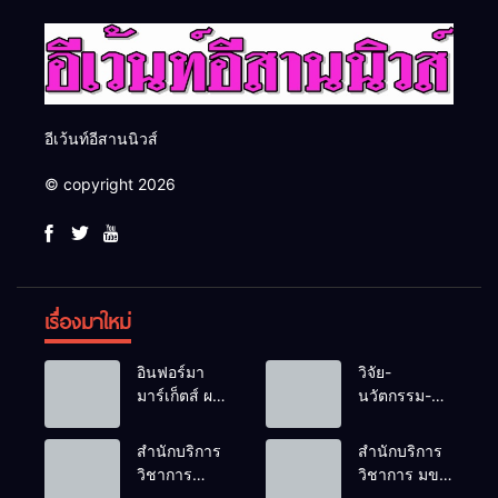
อีเว้นท์อีสานนิวส์
© copyright 2026
เรื่องมาใหม่
อินฟอร์มา
วิจัย-
มาร์เก็ตส์ ผนึก
นวัตกรรม-
เครือข่าย
เทคโนโลยี
ธุรกิจท่อง
คือโอกาสใหม่
สำนักบริการ
สำนักบริการ
เที่ยว-บริการ
ของคนพิการ
วิชาการ
วิชาการ มข.
จัด Food &
ไทย และพลัง
ม.ขอนแก่น
โชว์พลัง