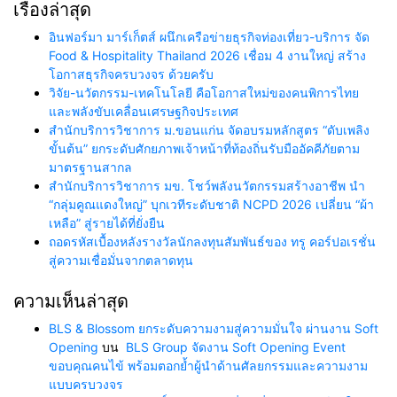
เรื่องล่าสุด
อินฟอร์มา มาร์เก็ตส์ ผนึกเครือข่ายธุรกิจท่องเที่ยว-บริการ จัด
Food & Hospitality Thailand 2026 เชื่อม 4 งานใหญ่ สร้าง
โอกาสธุรกิจครบวงจร ด้วยครับ
วิจัย-นวัตกรรม-เทคโนโลยี คือโอกาสใหม่ของคนพิการไทย
และพลังขับเคลื่อนเศรษฐกิจประเทศ
สำนักบริการวิชาการ ม.ขอนแก่น จัดอบรมหลักสูตร “ดับเพลิง
ขั้นต้น” ยกระดับศักยภาพเจ้าหน้าที่ท้องถิ่นรับมืออัคคีภัยตาม
มาตรฐานสากล
สำนักบริการวิชาการ มข. โชว์พลังนวัตกรรมสร้างอาชีพ นำ
“กลุ่มคูณแดงใหญ่” บุกเวทีระดับชาติ NCPD 2026 เปลี่ยน “ผ้า
เหลือ” สู่รายได้ที่ยั่งยืน
ถอดรหัสเบื้องหลังรางวัลนักลงทุนสัมพันธ์ของ ทรู คอร์ปอเรชั่น
สู่ความเชื่อมั่นจากตลาดทุน
ความเห็นล่าสุด
BLS & Blossom ยกระดับความงามสู่ความมั่นใจ ผ่านงาน Soft
Opening
บน
BLS Group จัดงาน Soft Opening Event
ขอบคุณคนไข้ พร้อมตอกย้ำผู้นำด้านศัลยกรรมและความงาม
แบบครบวงจร