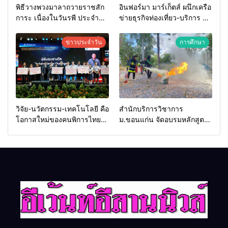
พิธีวางพวงมาลาถวายราชสัก
อินฟอร์มา มาร์เก็ตส์ ผนึกเครือ
การะ เนื่องในวันรพี ประจำปี
ข่ายธุรกิจท่องเที่ยว-บริการ จัด
2569 และการแข่งขันฟุตบอล
Food & Hospitality Thailand
วันรพี เพื่อเชื่อมความสัมพันธ์
2026 เชื่อม 4 งานใหญ่ สร้าง
ข่าวประจำวัน
การศึกษา
อันดีของหน่วยงานใน
โอกาสธุรกิจครบวงจร ด้วย
กระบวนการยุติธรรม
ครับ
วิจัย-นวัตกรรม-เทคโนโลยี คือ
สำนักบริการวิชาการ
โอกาสใหม่ของคนพิการไทย
ม.ขอนแก่น จัดอบรมหลักสูตร
และพลังขับเคลื่อนเศรษฐกิจ
“ดับเพลิงขั้นต้น” ยกระดับ
ประเทศ
ศักยภาพเจ้าหน้าที่ท้องถิ่น
รับมืออัคคีภัยตามมาตรฐาน
สากล