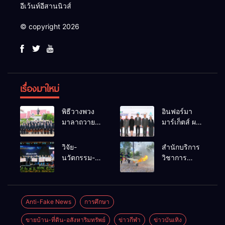
อีเว้นท์อีสานนิวส์
© copyright 2026
เรื่องมาใหม่
พิธีวางพวง
อินฟอร์มา
มาลาถวาย
มาร์เก็ตส์ ผนึก
ราชสักการะ
เครือข่าย
เนื่องในวันรพี
ธุรกิจท่อง
วิจัย-
สำนักบริการ
ประจำปี
เที่ยว-บริการ
นวัตกรรม-
วิชาการ
2569 และ
จัด Food &
เทคโนโลยี
ม.ขอนแก่น
การแข่งขัน
Hospitality
คือโอกาสใหม่
จัดอบรม
ฟุตบอลวันรพี
Thailand
ของคนพิการ
หลักสูตร “ดับ
เพื่อเชื่อม
2026 เชื่อม 4
ไทย และพลัง
เพลิงขั้นต้น”
Anti-Fake News
การศึกษา
ความสัมพันธ์
งานใหญ่
ขับเคลื่อน
ยกระดับ
อันดีของ
สร้างโอกาส
ขายบ้าน-ที่ดิน-อสังหาริมทรัพย์
ข่าวกีฬา
ข่าวบันเทิง
เศรษฐกิจ
ศักยภาพเจ้า