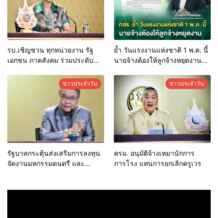
รบ.เชิญชวน ทุกหน่วยงาน รัฐ
ย้ำ วันแรงงานแห่งชาติ 1 พ.ค. นี้
เอกชน ภาคสังคม ร่วมประดับ
นายจ้างต้องให้ลูกจ้างหยุดงาน
ธงชาติ พระบรมฉายาลักษณ์
และจ่ายค่าจ้างปกติ
พระบาทสมเด็จพระเจ้าอยู่หัว
ข่าวประจำวัน
ข่าวประจำวัน
และพระฉายาลักษณ์สมเด็จพระ
นางเจ้าฯ พระบรมราชินี
รัฐบาลกระตุ้นส่งเสริมการลงทุน
ครม. อนุมัติจ้างเหมานักการ
จัดงานมหกรรมดนตรี และ
ภารโรง แทนการยกเลิกครูเวร
เทศกาลนานาชาติ จุดประกายให้
ไทยเป็นเป้าหมายการจัดงาน
ระดับโลก