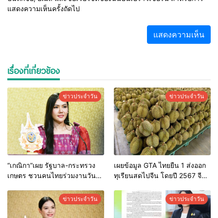
แสดงความเห็นครั้งถัดไป
เรื่องที่เกี่ยวข้อง
ข่าวประจำวัน
ข่าวประจำวัน
“เกณิกา”เผย รัฐบาล-กระทรวง
เผยข้อมูล GTA ไทยยืน 1 ส่งออก
เกษตร ชวนคนไทยร่วมงานวัน
ทุเรียนสดไปจีน โดยปี 2567 จีน
ข้าวและชาวนาแห่งชาติ ด้วย
นำเข้าจากไทย กว่า 1 แสนตัน
สำนึกในพระมหากรุณาธิคุณ 4-6
เป็นมูลค่า 717 ล้านดอลลาร์ และ
ข่าวประจำวัน
ข่าวประจำวัน
มิ.ย.นี้
มีแนวโน้มเพิ่มขึ้นต่อเนื่อง