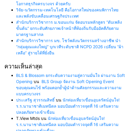
โอกาสธุรกิจครบวงจร ด้วยครับ
วิจัย-นวัตกรรม-เทคโนโลยี คือโอกาสใหม่ของคนพิการไทย
และพลังขับเคลื่อนเศรษฐกิจประเทศ
สำนักบริการวิชาการ ม.ขอนแก่น จัดอบรมหลักสูตร “ดับเพลิง
ขั้นต้น” ยกระดับศักยภาพเจ้าหน้าที่ท้องถิ่นรับมืออัคคีภัยตาม
มาตรฐานสากล
สำนักบริการวิชาการ มข. โชว์พลังนวัตกรรมสร้างอาชีพ นำ
“กลุ่มคูณแดงใหญ่” บุกเวทีระดับชาติ NCPD 2026 เปลี่ยน “ผ้า
เหลือ” สู่รายได้ที่ยั่งยืน
ความเห็นล่าสุด
BLS & Blossom ยกระดับความงามสู่ความมั่นใจ ผ่านงาน Soft
Opening
บน
BLS Group จัดงาน Soft Opening Event
ขอบคุณคนไข้ พร้อมตอกย้ำผู้นำด้านศัลยกรรมและความงาม
แบบครบวงจร
ประเสริฐ สุวรรณสิทธิ์
บน
นักท่องเที่ยวเขื่อนอุบลรัตน์อุ่นใจ!
ร.ร.นานาชาติเมทนีดล มอบป้อมตำรวจจุดที่ 16 เสริมความ
ปลอดภัยทางเข้าเขื่อน
T.View Mtds
บน
นักท่องเที่ยวเขื่อนอุบลรัตน์อุ่นใจ!
ร.ร.นานาชาติเมทนีดล มอบป้อมตำรวจจุดที่ 16 เสริมความ
ปลอดภัยทางเข้าเขื่อน