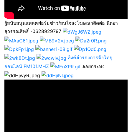
ผู้สนับสนุนแพลตฟอร์มข่าว/สนใจลงโฆษณาติดต่อ นิตยา
สุวรรณสิทธิ์ -0628929797
ลิงค์สำรองการฟังวิทยุ
ออนไลน์ FM101.MHZ
ลอยกระทง