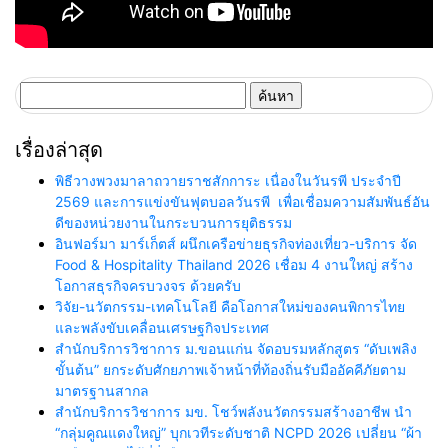
ค้นหา
สำหรับ:
เรื่องล่าสุด
พิธีวางพวงมาลาถวายราชสักการะ เนื่องในวันรพี ประจำปี
2569 และการแข่งขันฟุตบอลวันรพี เพื่อเชื่อมความสัมพันธ์อัน
ดีของหน่วยงานในกระบวนการยุติธรรม
อินฟอร์มา มาร์เก็ตส์ ผนึกเครือข่ายธุรกิจท่องเที่ยว-บริการ จัด
Food & Hospitality Thailand 2026 เชื่อม 4 งานใหญ่ สร้าง
โอกาสธุรกิจครบวงจร ด้วยครับ
วิจัย-นวัตกรรม-เทคโนโลยี คือโอกาสใหม่ของคนพิการไทย
และพลังขับเคลื่อนเศรษฐกิจประเทศ
สำนักบริการวิชาการ ม.ขอนแก่น จัดอบรมหลักสูตร “ดับเพลิง
ขั้นต้น” ยกระดับศักยภาพเจ้าหน้าที่ท้องถิ่นรับมืออัคคีภัยตาม
มาตรฐานสากล
สำนักบริการวิชาการ มข. โชว์พลังนวัตกรรมสร้างอาชีพ นำ
“กลุ่มคูณแดงใหญ่” บุกเวทีระดับชาติ NCPD 2026 เปลี่ยน “ผ้า