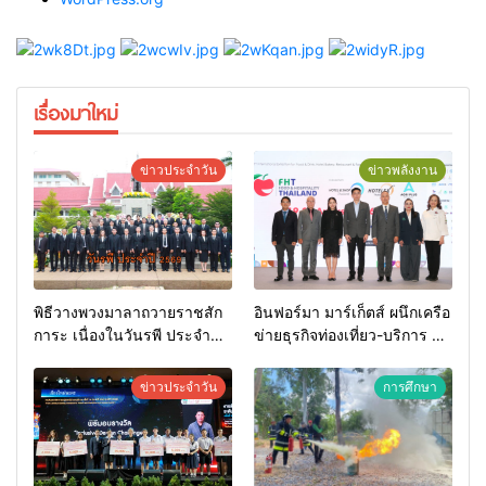
เรื่องมาใหม่
ข่าวประจำวัน
ข่าวพลังงาน
พิธีวางพวงมาลาถวายราชสัก
อินฟอร์มา มาร์เก็ตส์ ผนึกเครือ
การะ เนื่องในวันรพี ประจำปี
ข่ายธุรกิจท่องเที่ยว-บริการ จัด
2569 และการแข่งขันฟุตบอล
Food & Hospitality Thailand
วันรพี เพื่อเชื่อมความสัมพันธ์
2026 เชื่อม 4 งานใหญ่ สร้าง
ข่าวประจำวัน
การศึกษา
อันดีของหน่วยงานใน
โอกาสธุรกิจครบวงจร ด้วย
กระบวนการยุติธรรม
ครับ