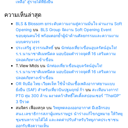
เหลือ” สู่รายได้ที่ยั่งยืน
ความเห็นล่าสุด
BLS & Blossom ยกระดับความงามสู่ความมั่นใจ ผ่านงาน Soft
Opening
บน
BLS Group จัดงาน Soft Opening Event
ขอบคุณคนไข้ พร้อมตอกย้ำผู้นำด้านศัลยกรรมและความงาม
แบบครบวงจร
ประเสริฐ สุวรรณสิทธิ์
บน
นักท่องเที่ยวเขื่อนอุบลรัตน์อุ่นใจ!
ร.ร.นานาชาติเมทนีดล มอบป้อมตำรวจจุดที่ 16 เสริมความ
ปลอดภัยทางเข้าเขื่อน
T.View Mtds
บน
นักท่องเที่ยวเขื่อนอุบลรัตน์อุ่นใจ!
ร.ร.นานาชาติเมทนีดล มอบป้อมตำรวจจุดที่ 16 เสริมความ
ปลอดภัยทางเข้าเขื่อน
OR จับมือ ไทย เวียตเจ็ท ใช้น้ำมันเชื้อเพลิงอากาศยานแบบ
ยั่งยืน (SAF) สำหรับเที่ยวบินปฐมฤกษ์ ก้า
บน
สะเทือนวงการ!
PTG ทุ่ม 300 ล้าน ผงาดคว้าสิทธิ์ไตเติ้ลสปอนเซอร์ “ThaiGP”
3 ปีรวด
สมจิตร เฟื่องสกุล
บน
วิทยุทดลองออกอากาศ มีเฮอีกรอบ
สนง.เลขาธิการสภาผู้แทนราษฎร นำร่างแก้ไขกฎหมาย ให้วิทยุ
ชุมชนหารายได้ได้ และลดค่าปรับสำหรับวิทยุภาคประชาชน
ออกรับฟังความเห็น