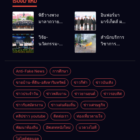
เรื่องมาใหม่
พิธีวางพวง
อินฟอร์มา
มาลาถวาย
มาร์เก็ตส์ ผนึก
ราชสักการะ
เครือข่าย
เนื่องในวันรพี
ธุรกิจท่อง
วิจัย-
สำนักบริการ
ประจำปี
เที่ยว-บริการ
นวัตกรรม-
วิชาการ
2569 และ
จัด Food &
เทคโนโลยี
ม.ขอนแก่น
การแข่งขัน
Hospitality
คือโอกาสใหม่
จัดอบรม
ฟุตบอลวันรพี
Thailand
ของคนพิการ
หลักสูตร “ดับ
เพื่อเชื่อม
2026 เชื่อม 4
ไทย และพลัง
เพลิงขั้นต้น”
Anti-Fake News
การศึกษา
ความสัมพันธ์
งานใหญ่
ขับเคลื่อน
ยกระดับ
อันดีของ
สร้างโอกาส
ขายบ้าน-ที่ดิน-อสังหาริมทรัพย์
ข่าวกีฬา
ข่าวบันเทิง
เศรษฐกิจ
ศักยภาพเจ้า
หน่วยงานใน
ธุรกิจครบ
ประเทศ
หน้าที่ท้องถิ่น
กระบวนการ
วงจร ด้วยครับ
ข่าวประจำวัน
ข่าวพลังงาน
ข่าวยานยนต์
ข่าวรอบทิศ
รับมืออัคคีภัย
ยุติธรรม
ตามมาตรฐาน
ข่าวรับสมัตรงาน
ข่าวเด่นท้องถิ่น
ข่าวเศรษฐกิจ
สากล
คลิปข่าว youtube
ติดต่อเรา
ท่องเที่ยวตามใจ
พัฒนาท้องถิ่น
อัพเดทหนังใหม่
แวดวงไอที
ไฮไลท์ฟุตบอล