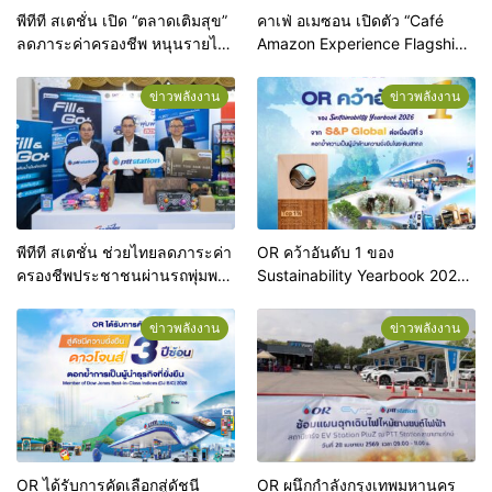
พีทีที สเตชั่น เปิด “ตลาดเติมสุข”
คาเฟ่ อเมซอน เปิดตัว “Café
ลดภาระค่าครองชีพ หนุนรายได้
Amazon Experience Flagship
ผู้ประกอบการท้องถิ่น
Store Ari” ปักหมุดแฟล็กชิปสโตร์
แห่งแรกของโลก ยกระดับสู่จุด
ข่าวพลังงาน
ข่าวพลังงาน
หมายปลายทางแห่งใหม่ใจกลาง
อารีย์
พีทีที สเตชั่น ช่วยไทยลดภาระค่า
OR คว้าอันดับ 1 ของ
ครองชีพประชาชนผ่านรถพุ่มพวง
Sustainability Yearbook 2026
ทั่วประเทศ
จาก S&P Global ต่อเนื่องปีที่ 3
ตอกย้ำความเป็นผู้นำด้านความ
ข่าวพลังงาน
ข่าวพลังงาน
ยั่งยืนในระดับสากล
OR ได้รับการคัดเลือกสู่ดัชนี
OR ผนึกกำลังกรุงเทพมหานคร