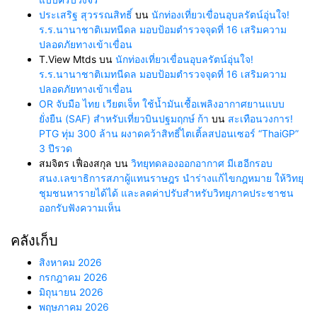
ประเสริฐ สุวรรณสิทธิ์
บน
นักท่องเที่ยวเขื่อนอุบลรัตน์อุ่นใจ!
ร.ร.นานาชาติเมทนีดล มอบป้อมตำรวจจุดที่ 16 เสริมความ
ปลอดภัยทางเข้าเขื่อน
T.View Mtds
บน
นักท่องเที่ยวเขื่อนอุบลรัตน์อุ่นใจ!
ร.ร.นานาชาติเมทนีดล มอบป้อมตำรวจจุดที่ 16 เสริมความ
ปลอดภัยทางเข้าเขื่อน
OR จับมือ ไทย เวียตเจ็ท ใช้น้ำมันเชื้อเพลิงอากาศยานแบบ
ยั่งยืน (SAF) สำหรับเที่ยวบินปฐมฤกษ์ ก้า
บน
สะเทือนวงการ!
PTG ทุ่ม 300 ล้าน ผงาดคว้าสิทธิ์ไตเติ้ลสปอนเซอร์ “ThaiGP”
3 ปีรวด
สมจิตร เฟื่องสกุล
บน
วิทยุทดลองออกอากาศ มีเฮอีกรอบ
สนง.เลขาธิการสภาผู้แทนราษฎร นำร่างแก้ไขกฎหมาย ให้วิทยุ
ชุมชนหารายได้ได้ และลดค่าปรับสำหรับวิทยุภาคประชาชน
ออกรับฟังความเห็น
คลังเก็บ
สิงหาคม 2026
กรกฎาคม 2026
มิถุนายน 2026
พฤษภาคม 2026