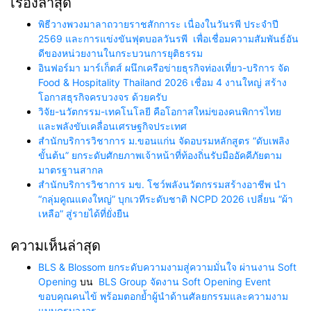
เรื่องล่าสุด
พิธีวางพวงมาลาถวายราชสักการะ เนื่องในวันรพี ประจำปี
2569 และการแข่งขันฟุตบอลวันรพี เพื่อเชื่อมความสัมพันธ์อัน
ดีของหน่วยงานในกระบวนการยุติธรรม
อินฟอร์มา มาร์เก็ตส์ ผนึกเครือข่ายธุรกิจท่องเที่ยว-บริการ จัด
Food & Hospitality Thailand 2026 เชื่อม 4 งานใหญ่ สร้าง
โอกาสธุรกิจครบวงจร ด้วยครับ
วิจัย-นวัตกรรม-เทคโนโลยี คือโอกาสใหม่ของคนพิการไทย
และพลังขับเคลื่อนเศรษฐกิจประเทศ
สำนักบริการวิชาการ ม.ขอนแก่น จัดอบรมหลักสูตร “ดับเพลิง
ขั้นต้น” ยกระดับศักยภาพเจ้าหน้าที่ท้องถิ่นรับมืออัคคีภัยตาม
มาตรฐานสากล
สำนักบริการวิชาการ มข. โชว์พลังนวัตกรรมสร้างอาชีพ นำ
“กลุ่มคูณแดงใหญ่” บุกเวทีระดับชาติ NCPD 2026 เปลี่ยน “ผ้า
เหลือ” สู่รายได้ที่ยั่งยืน
ความเห็นล่าสุด
BLS & Blossom ยกระดับความงามสู่ความมั่นใจ ผ่านงาน Soft
Opening
บน
BLS Group จัดงาน Soft Opening Event
ขอบคุณคนไข้ พร้อมตอกย้ำผู้นำด้านศัลยกรรมและความงาม
แบบครบวงจร