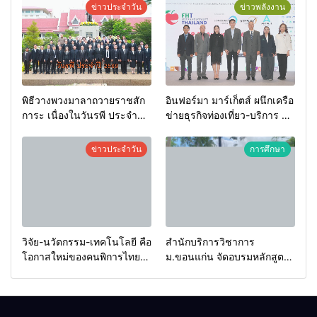
ข่าวประจำวัน
ข่าวพลังงาน
พิธีวางพวงมาลาถวายราชสัก
อินฟอร์มา มาร์เก็ตส์ ผนึกเครือ
การะ เนื่องในวันรพี ประจำปี
ข่ายธุรกิจท่องเที่ยว-บริการ จัด
2569 และการแข่งขันฟุตบอล
Food & Hospitality Thailand
วันรพี เพื่อเชื่อมความสัมพันธ์
2026 เชื่อม 4 งานใหญ่ สร้าง
ข่าวประจำวัน
การศึกษา
อันดีของหน่วยงานใน
โอกาสธุรกิจครบวงจร ด้วย
กระบวนการยุติธรรม
ครับ
วิจัย-นวัตกรรม-เทคโนโลยี คือ
สำนักบริการวิชาการ
โอกาสใหม่ของคนพิการไทย
ม.ขอนแก่น จัดอบรมหลักสูตร
และพลังขับเคลื่อนเศรษฐกิจ
“ดับเพลิงขั้นต้น” ยกระดับ
ประเทศ
ศักยภาพเจ้าหน้าที่ท้องถิ่น
รับมืออัคคีภัยตามมาตรฐาน
สากล