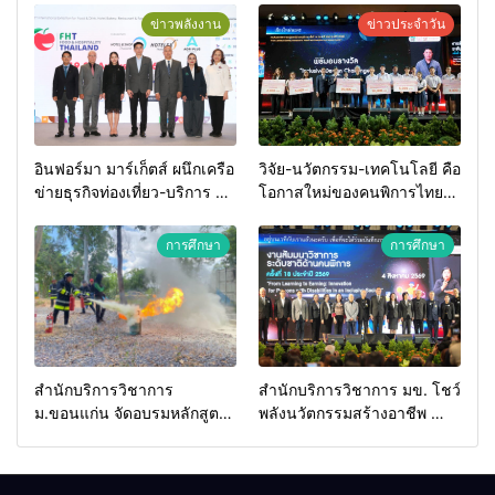
ข่าวพลังงาน
ข่าวประจำวัน
อินฟอร์มา มาร์เก็ตส์ ผนึกเครือ
วิจัย-นวัตกรรม-เทคโนโลยี คือ
ข่ายธุรกิจท่องเที่ยว-บริการ จัด
โอกาสใหม่ของคนพิการไทย
Food & Hospitality Thailand
และพลังขับเคลื่อนเศรษฐกิจ
2026 เชื่อม 4 งานใหญ่ สร้าง
ประเทศ
การศึกษา
การศึกษา
โอกาสธุรกิจครบวงจร ด้วย
ครับ
สำนักบริการวิชาการ
สำนักบริการวิชาการ มข. โชว์
ม.ขอนแก่น จัดอบรมหลักสูตร
พลังนวัตกรรมสร้างอาชีพ นำ
“ดับเพลิงขั้นต้น” ยกระดับ
“กลุ่มคูณแดงใหญ่” บุกเวที
ศักยภาพเจ้าหน้าที่ท้องถิ่น
ระดับชาติ NCPD 2026
รับมืออัคคีภัยตามมาตรฐาน
เปลี่ยน “ผ้าเหลือ” สู่รายได้ที่