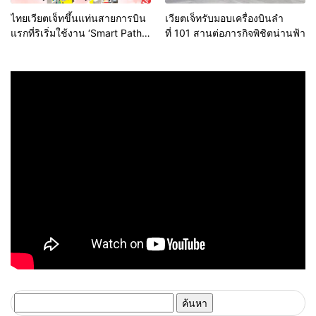
ไทยเวียตเจ็ทขึ้นแท่นสายการบิน
เวียตเจ็ทรับมอบเครื่องบินลำ
แรกที่ริเริ่มใช้งาน ‘Smart Path’
ที่ 101 สานต่อภารกิจพิชิตน่านฟ้า
โดย ทอท.
ค้นหา
สำหรับ: