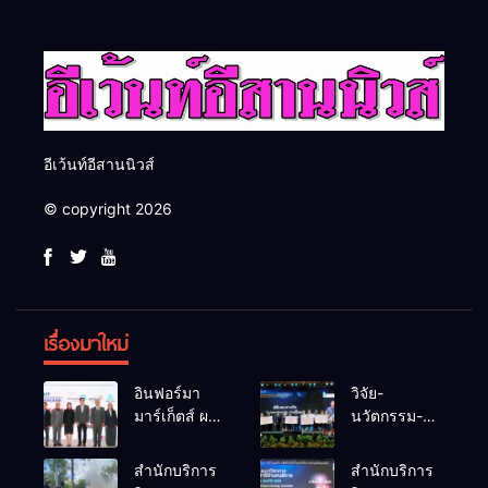
สากล
ยั่งยืน
อีเว้นท์อีสานนิวส์
© copyright 2026
เรื่องมาใหม่
อินฟอร์มา
วิจัย-
มาร์เก็ตส์ ผนึก
นวัตกรรม-
เครือข่าย
เทคโนโลยี
ธุรกิจท่อง
คือโอกาสใหม่
สำนักบริการ
สำนักบริการ
เที่ยว-บริการ
ของคนพิการ