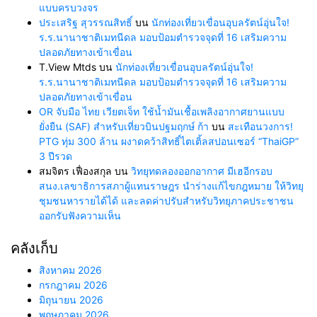
แบบครบวงจร
ประเสริฐ สุวรรณสิทธิ์
บน
นักท่องเที่ยวเขื่อนอุบลรัตน์อุ่นใจ!
ร.ร.นานาชาติเมทนีดล มอบป้อมตำรวจจุดที่ 16 เสริมความ
ปลอดภัยทางเข้าเขื่อน
T.View Mtds
บน
นักท่องเที่ยวเขื่อนอุบลรัตน์อุ่นใจ!
ร.ร.นานาชาติเมทนีดล มอบป้อมตำรวจจุดที่ 16 เสริมความ
ปลอดภัยทางเข้าเขื่อน
OR จับมือ ไทย เวียตเจ็ท ใช้น้ำมันเชื้อเพลิงอากาศยานแบบ
ยั่งยืน (SAF) สำหรับเที่ยวบินปฐมฤกษ์ ก้า
บน
สะเทือนวงการ!
PTG ทุ่ม 300 ล้าน ผงาดคว้าสิทธิ์ไตเติ้ลสปอนเซอร์ “ThaiGP”
3 ปีรวด
สมจิตร เฟื่องสกุล
บน
วิทยุทดลองออกอากาศ มีเฮอีกรอบ
สนง.เลขาธิการสภาผู้แทนราษฎร นำร่างแก้ไขกฎหมาย ให้วิทยุ
ชุมชนหารายได้ได้ และลดค่าปรับสำหรับวิทยุภาคประชาชน
ออกรับฟังความเห็น
คลังเก็บ
สิงหาคม 2026
กรกฎาคม 2026
มิถุนายน 2026
พฤษภาคม 2026