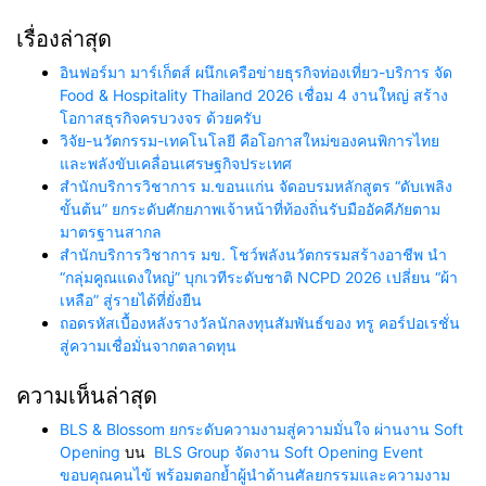
เรื่องล่าสุด
อินฟอร์มา มาร์เก็ตส์ ผนึกเครือข่ายธุรกิจท่องเที่ยว-บริการ จัด
Food & Hospitality Thailand 2026 เชื่อม 4 งานใหญ่ สร้าง
โอกาสธุรกิจครบวงจร ด้วยครับ
วิจัย-นวัตกรรม-เทคโนโลยี คือโอกาสใหม่ของคนพิการไทย
และพลังขับเคลื่อนเศรษฐกิจประเทศ
สำนักบริการวิชาการ ม.ขอนแก่น จัดอบรมหลักสูตร “ดับเพลิง
ขั้นต้น” ยกระดับศักยภาพเจ้าหน้าที่ท้องถิ่นรับมืออัคคีภัยตาม
มาตรฐานสากล
สำนักบริการวิชาการ มข. โชว์พลังนวัตกรรมสร้างอาชีพ นำ
“กลุ่มคูณแดงใหญ่” บุกเวทีระดับชาติ NCPD 2026 เปลี่ยน “ผ้า
เหลือ” สู่รายได้ที่ยั่งยืน
ถอดรหัสเบื้องหลังรางวัลนักลงทุนสัมพันธ์ของ ทรู คอร์ปอเรชั่น
สู่ความเชื่อมั่นจากตลาดทุน
ความเห็นล่าสุด
BLS & Blossom ยกระดับความงามสู่ความมั่นใจ ผ่านงาน Soft
Opening
บน
BLS Group จัดงาน Soft Opening Event
ขอบคุณคนไข้ พร้อมตอกย้ำผู้นำด้านศัลยกรรมและความงาม