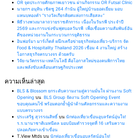
OR จุดประกายศักยภาพเยาวชน ผ่านกิจกรรม OR Futsal Clinic
นายกฯ อนุทิน เชิดชู 264 กำนัน ผู้ใหญ่บ้านยอดเยี่ยม มอบ
แหนบทองคำ “รางวัลเกียรติยศแห่งการเสียสละ”
พิธีวางพวงมาลาถวายราชสักการะ เนื่องในวันรพี ประจำปี
2569 และการแข่งขันฟุตบอลวันรพี เพื่อเชื่อมความสัมพันธ์อัน
ดีของหน่วยงานในกระบวนการยุติธรรม
อินฟอร์มา มาร์เก็ตส์ ผนึกเครือข่ายธุรกิจท่องเที่ยว-บริการ จัด
Food & Hospitality Thailand 2026 เชื่อม 4 งานใหญ่ สร้าง
โอกาสธุรกิจครบวงจร ด้วยครับ
วิจัย-นวัตกรรม-เทคโนโลยี คือโอกาสใหม่ของคนพิการไทย
และพลังขับเคลื่อนเศรษฐกิจประเทศ
ความเห็นล่าสุด
BLS & Blossom ยกระดับความงามสู่ความมั่นใจ ผ่านงาน Soft
Opening
บน
BLS Group จัดงาน Soft Opening Event
ขอบคุณคนไข้ พร้อมตอกย้ำผู้นำด้านศัลยกรรมและความงาม
แบบครบวงจร
ประเสริฐ สุวรรณสิทธิ์
บน
นักท่องเที่ยวเขื่อนอุบลรัตน์อุ่นใจ!
ร.ร.นานาชาติเมทนีดล มอบป้อมตำรวจจุดที่ 16 เสริมความ
ปลอดภัยทางเข้าเขื่อน
T.View Mtds
บน
นักท่องเที่ยวเขื่อนอุบลรัตน์อุ่นใจ!