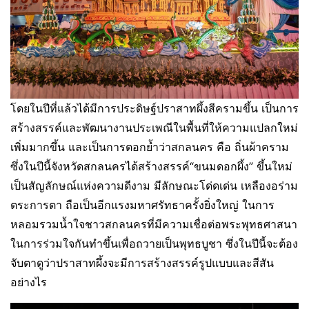
โดยในปีที่แล้วได้มีการประดิษฐ์ปราสาทผึ้งสีครามขึ้น เป็นการ
สร้างสรรค์และพัฒนางานประเพณีในพื้นที่ให้ความแปลกใหม่
เพิ่มมากขึ้น และเป็นการตอกย้ำว่าสกลนคร คือ ถิ่นผ้าคราม
ซึ่งในปีนี้จังหวัดสกลนครได้สร้างสรรค์“ขนมดอกผึ้ง” ขึ้นใหม่
เป็นสัญลักษณ์แห่งความดีงาม มีลักษณะโด่ดเด่น เหลืองอร่าม
ตระการตา ถือเป็นอีกแรงมหาศรัทธาครั้งยิ่งใหญ่ ในการ
หลอมรวมน้ำใจชาวสกลนครที่มีความเชื่อต่อพระพุทธศาสนา
ในการร่วมใจกันทำขึ้นเพื่อถวายเป็นพุทธบูชา ซึ่งในปีนี้จะต้อง
จับตาดูว่าปราสาทผึ้งจะมีการสร้างสรรค์รูปแบบและสีสัน
อย่างไร