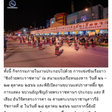
ทั้งนี้ กิจกรรมภายในงานประกอบไปด้วย การแข่งขันเรือยาว
“ชิงถ้วยพระราชทาน” ณ สนามแข่งเรือหนองหาร วันที่ ๒๖ –
๒๗ ตุลาคม ๒๕๖๖ และพิธีเปิดงานขบวนแห่ปราสาทผึ้ง ชุด
การแสดง ขบวนอัญเชิญถ้วยพระราชทานฯ ประกอบ แสง สี
เสียง อันวิจิตรตระการตา ณ ลานพระบรมราชานุสาวรีย์
รัชกาลที่ ๕ ในวันที่ ๒๘ ตุลาคม ๒๕๖๖ นอกจากนี้ยังมี