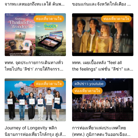
จากทะเลหมอกถึงทะเลใต้ ค้นพบ
ขอนแก่นและจังหวัดใกล้เคียง สู่
เมืองไทยมุมใหม่กับหลากความ
“ทูตถิ่นยั่งยืน” ต่อยอดทุน
รู้สึกที่ไม่รู้ลืม
วัฒนธรรม สร้างการท่องเที่ยว
ท่องเที่ยวตามใจ
ท่องเที่ยวตามใจ
คุณค่าสูงอย่างมีความหมาย
ททท. จุดประกายการเดินทางทั่ว
ททท. เผยเบื้องหลัง “feel all
ไทยไปกับ ‘ลิซ่า’ ภายใต้กิจกรรม
the feelings” แฟชั่น “ลิซ่า” และ
“Feel All the Feelings, Seeking
ไอเทมชุมชน ที่ร้อยเรียงเสน่ห์
Thailand’s Wonders” ชวนเที่ยว
และวิถีไทยในทุกเฟรม
ท่องเที่ยวตามใจ
คลิปข่าว youtube
ทั่วไทย ร่วมสนุก 2 วิธีลุ้นรับของ
ท่องเที่ยวตามใจ
ที่ระลึกสุดพิเศษ 5 สไตล์
Journey of Longevity พลิก
การท่องเที่ยวแห่งประเทศไทย
นิยามการท่องเที่ยวใกล้กรุง สู่เส้น
(ททท.) ภูมิภาคตะวันออกเฉียง