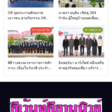
OR จุดประกายศักยภาพ
นายกฯ อนุทิน เชิดชู 264
เยาวชน ผ่านกิจกรรม OR
กำนัน ผู้ใหญ่บ้านยอดเยี่ยม
Futsal Clinic
มอบแหนบทองคำ “รางวัล
เกียรติยศแห่งการเสียสละ”
ข่าวประจำวัน
ข่าวพลังงาน
พิธีวางพวงมาลาถวายราชสัก
อินฟอร์มา มาร์เก็ตส์ ผนึกเครือ
การะ เนื่องในวันรพี ประจำปี
ข่ายธุรกิจท่องเที่ยว-บริการ จัด
2569 และการแข่งขันฟุตบอล
Food & Hospitality Thailand
วันรพี เพื่อเชื่อมความสัมพันธ์
2026 เชื่อม 4 งานใหญ่ สร้าง
อันดีของหน่วยงานใน
โอกาสธุรกิจครบวงจร ด้วย
กระบวนการยุติธรรม
ครับ