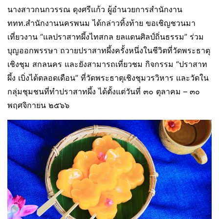
นางสาวกนกวรรณ ดุงศรีแก้ว ผู้อำนวยการสำนักงาน
ททท.สำนักงานนครพนม ได้กล่าวทิ้งท้าย ขอเชิญชวนมา
เที่ยวงาน “แลปราสาทผึ้งไทสกล ยลแดนศิลป์ถิ่นธรรม” ร่วม
บุญออกพรรษา ถวายปราสาทผึ้งครั้งหนึ่งในชีวิตที่วัดพระธาตุ
เชิงชุม สกลนคร และยังสามารถเที่ยวชม กิจกรรม “ปราสาท
ผึ้ง เบิ่งได้ตลอดเดือน” ที่วัดพระธาตุเชิงชุมวรวิหาร และวัดใน
กลุ่มชุมชนที่ทำปราสาทผึ้ง ได้ตั้งแต่วันที่ ๓๐ ตุลาคม – ๓๐
พฤศจิกายน ๒๕๖๖