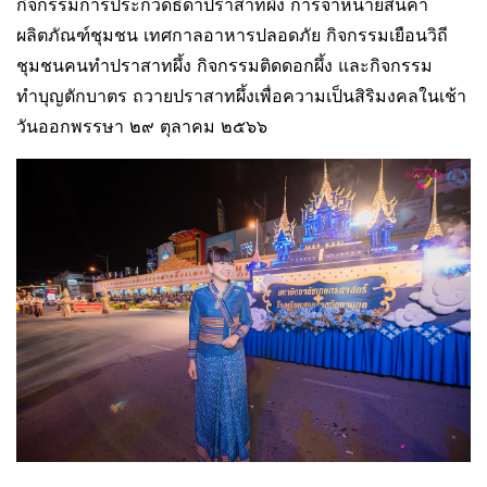
กิจกรรมการประกวดธิดาปราสาทผึ้ง การจำหน่ายสินค้า
ผลิตภัณฑ์ชุมชน เทศกาลอาหารปลอดภัย กิจกรรมเยือนวิถี
ชุมชนคนทำปราสาทผึ้ง กิจกรรมติดดอกผึ้ง และกิจกรรม
ทำบุญตักบาตร ถวายปราสาทผึ้งเพื่อความเป็นสิริมงคลในเช้า
วันออกพรรษา ๒๙ ตุลาคม ๒๕๖๖