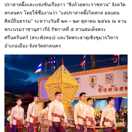
ปราสาทผึ้งและแข่งขันเรือยาว “ชิงถ้วยพระราชทาน” จังหวัด
สกลนคร โดยใช้ชื่องานว่า “แลปราสาทผึ้งไทสกล ยลแดน
ศิลป์ถิ่นธรรม” ระหว่างวันที่ ๒๓ – ๒๙ ตุลาคม ๒๕๖๖ ณ ลาน
พระบรมราชานุสาวรีย์ รัชกาลที่ ๕ สวนสมเด็จพระ
ศรีนครินทร์ (สระพังทอง) และวัดพระธาตุเชิงชุมวรวิหาร
อำเภอเมือง จังหวัดสกลนคร