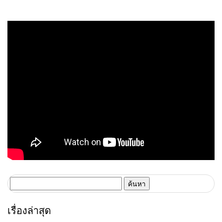
ทางสุขยั่งยืนกับ 7 เมืองน่าเที่ยว
เหนือ ร่วมกับ บริษัท โลเคิล อไลค์
ภาคกลาง
จำกัด เปิดรันเวย์คันแทสุดยิ่งใหญ่
ในกิจกรรม “คันแท แฟชั่นโชว์
ฮอดสาวะถี”
ค้นหา
สำหรับ:
เรื่องล่าสุด