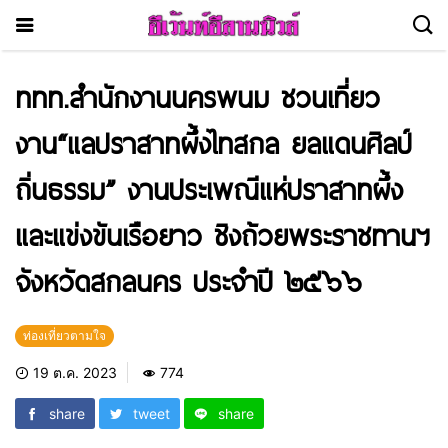
ททท.สำนักงานนครพนม ชวนเที่ยว
งาน“แลปราสาทผึ้งไทสกล ยลแดนศิลป์
ถิ่นธรรม” งานประเพณีแห่ปราสาทผึ้ง
และแข่งขันเรือยาว ชิงถ้วยพระราชทานฯ
จังหวัดสกลนคร ประจำปี ๒๕๖๖
ท่องเที่ยวตามใจ
19 ต.ค. 2023
774
share
tweet
share