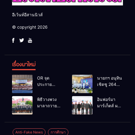
อีเว้นท์อีสานนิวส์
© copyright 2026
เรื่องมาใหม่
OR จุด
นายกฯ อนุทิน
ประกาย
เชิดชู 264
ศักยภาพ
กำนัน ผู้ใหญ่
เยาวชน ผ่าน
บ้านยอดเยี่ยม
พิธีวางพวง
อินฟอร์มา
กิจกรรม OR
มอบแหนบ
มาลาถวาย
มาร์เก็ตส์ ผนึก
Futsal Clinic
ทองคำ
ราชสักการะ
เครือข่าย
“รางวัล
เนื่องในวันรพี
ธุรกิจท่อง
เกียรติยศแห่ง
ประจำปี
เที่ยว-บริการ
การเสียสละ”
2569 และ
จัด Food &
Anti-Fake News
การศึกษา