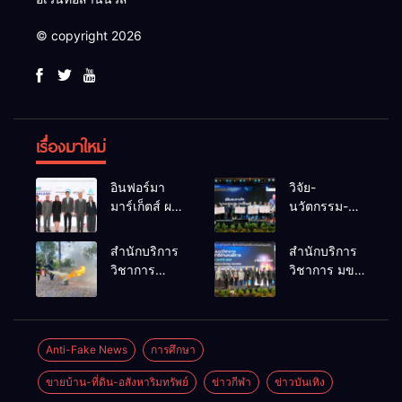
© copyright 2026
เรื่องมาใหม่
อินฟอร์มา
วิจัย-
มาร์เก็ตส์ ผนึก
นวัตกรรม-
เครือข่าย
เทคโนโลยี
ธุรกิจท่อง
คือโอกาสใหม่
สำนักบริการ
สำนักบริการ
เที่ยว-บริการ
ของคนพิการ
วิชาการ
วิชาการ มข.
จัด Food &
ไทย และพลัง
ม.ขอนแก่น
โชว์พลัง
Hospitality
ขับเคลื่อน
จัดอบรม
นวัตกรรม
Thailand
เศรษฐกิจ
หลักสูตร “ดับ
สร้างอาชีพ
2026 เชื่อม 4
ประเทศ
เพลิงขั้นต้น”
นำ “กลุ่มคูณ
Anti-Fake News
การศึกษา
งานใหญ่
ยกระดับ
แดงใหญ่” บุก
สร้างโอกาส
ขายบ้าน-ที่ดิน-อสังหาริมทรัพย์
ข่าวกีฬา
ข่าวบันเทิง
ศักยภาพเจ้า
เวทีระดับชาติ
ธุรกิจครบ
หน้าที่ท้องถิ่น
NCPD 2026