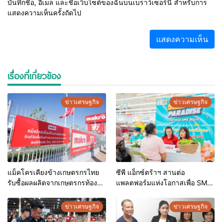
บันทึกชื่อ, อีเมล และชื่อเว็บไซต์ของฉันบนเบราว์เซอร์นี้ สำหรับการ
แสดงความเห็นครั้งถัดไป
เรื่องที่เกี่ยวข้อง
ข่าวเศรษฐกิจ
ข่าวเศรษฐกิจ
แม็คโครเคียงข้างเกษตรกรไทย
ซีพี แอ็กซ์ตร้าฯ สานต่อ
รับซื้อผลผลิตจากเกษตรกรท้องถิ่น
แพลตฟอร์มแห่งโอกาสเพื่อ SME
ต่อเนื่อง หนุนสร้างงานสร้าง
เสริมแกร่งให้ผู้ประกอบการราย
อาชีพ กระตุ้นเศรษฐกิจโต ควบคู่
ย่อยและเกษตรกรเติบโต สร้าง
ข่าวเศรษฐกิจ
ข่าวเศรษฐกิจ
การเดินหน้าเปิดสาขา ช่วงโค้ง
รายได้ยั่งยืน ตลอดปี 2566