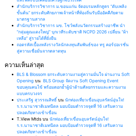
สำนักบริการวิชาการ ม.ขอนแก่น จัดอบรมหลักสูตร “ดับเพลิง
ขั้นต้น” ยกระดับศักยภาพเจ้าหน้าที่ท้องถิ่นรับมืออัคคีภัยตาม
มาตรฐานสากล
สำนักบริการวิชาการ มข. โชว์พลังนวัตกรรมสร้างอาชีพ นำ
“กลุ่มคูณแดงใหญ่” บุกเวทีระดับชาติ NCPD 2026 เปลี่ยน “ผ้า
เหลือ” สู่รายได้ที่ยั่งยืน
ถอดรหัสเบื้องหลังรางวัลนักลงทุนสัมพันธ์ของ ทรู คอร์ปอเรชั่น
สู่ความเชื่อมั่นจากตลาดทุน
ความเห็นล่าสุด
BLS & Blossom ยกระดับความงามสู่ความมั่นใจ ผ่านงาน Soft
Opening
บน
BLS Group จัดงาน Soft Opening Event
ขอบคุณคนไข้ พร้อมตอกย้ำผู้นำด้านศัลยกรรมและความงาม
แบบครบวงจร
ประเสริฐ สุวรรณสิทธิ์
บน
นักท่องเที่ยวเขื่อนอุบลรัตน์อุ่นใจ!
ร.ร.นานาชาติเมทนีดล มอบป้อมตำรวจจุดที่ 16 เสริมความ
ปลอดภัยทางเข้าเขื่อน
T.View Mtds
บน
นักท่องเที่ยวเขื่อนอุบลรัตน์อุ่นใจ!
ร.ร.นานาชาติเมทนีดล มอบป้อมตำรวจจุดที่ 16 เสริมความ
ปลอดภัยทางเข้าเขื่อน