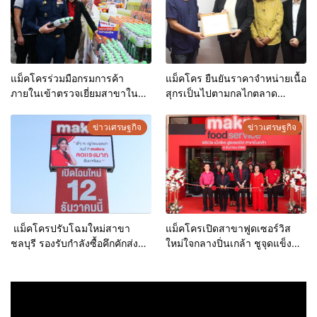
สุดท้ายปลายปี 2566
แม็คโครร่วมมือกรมการค้า
แม็คโคร ยืนยันราคาจำหน่ายเนื้อ
ภายในเข้าตรวจเยี่ยมสาขาใน
สุกรเป็นไปตามกลไกตลาด
ช่วงเทศกาลปีใหม่ ลดราคาสินค้า
โปร่งใส
ช่วยค่าครองชีพผู้บริโภค
ข่าวเศรษฐกิจ
ข่าวเศรษฐกิจ
แม็คโครปรับโฉมใหม่สาขา
แม็คโครเปิดสาขาฟูดเซอร์วิส
ชลบุรี รองรับกำลังซื้อคึกคักส่ง
ใหม่ใจกลางปิ่นเกล้า ชูจุดแข็ง
ท้ายปลายปี ชูแคมเปญขอบคุณ
แหล่งรวมวัตถุดิบคุณภาพดีจาก
ลูกค้ายิ่งใหญ่ ตอกย้ำตัวจริงค้าส่ง
ทั่วทุกมุมโลก ดึงดูดลูกค้ารับช่วง
ไฮซีซั่น