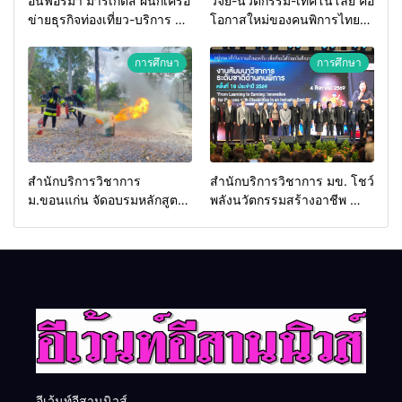
อินฟอร์มา มาร์เก็ตส์ ผนึกเครือ
วิจัย-นวัตกรรม-เทคโนโลยี คือ
ข่ายธุรกิจท่องเที่ยว-บริการ จัด
โอกาสใหม่ของคนพิการไทย
Food & Hospitality Thailand
และพลังขับเคลื่อนเศรษฐกิจ
2026 เชื่อม 4 งานใหญ่ สร้าง
ประเทศ
การศึกษา
การศึกษา
โอกาสธุรกิจครบวงจร ด้วย
ครับ
สำนักบริการวิชาการ
สำนักบริการวิชาการ มข. โชว์
ม.ขอนแก่น จัดอบรมหลักสูตร
พลังนวัตกรรมสร้างอาชีพ นำ
“ดับเพลิงขั้นต้น” ยกระดับ
“กลุ่มคูณแดงใหญ่” บุกเวที
ศักยภาพเจ้าหน้าที่ท้องถิ่น
ระดับชาติ NCPD 2026
รับมืออัคคีภัยตามมาตรฐาน
เปลี่ยน “ผ้าเหลือ” สู่รายได้ที่
สากล
ยั่งยืน
อีเว้นท์อีสานนิวส์