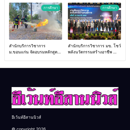
2026 เชื่อม 4 งานใหญ่ สร้าง
ประเทศ
การศึกษา
การศึกษา
โอกาสธุรกิจครบวงจร ด้วย
ครับ
สำนักบริการวิชาการ
สำนักบริการวิชาการ มข. โชว์
ม.ขอนแก่น จัดอบรมหลักสูตร
พลังนวัตกรรมสร้างอาชีพ นำ
“ดับเพลิงขั้นต้น” ยกระดับ
“กลุ่มคูณแดงใหญ่” บุกเวที
ศักยภาพเจ้าหน้าที่ท้องถิ่น
ระดับชาติ NCPD 2026
รับมืออัคคีภัยตามมาตรฐาน
เปลี่ยน “ผ้าเหลือ” สู่รายได้ที่
สากล
ยั่งยืน
อีเว้นท์อีสานนิวส์
© copyright 2026