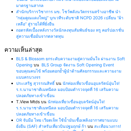
มาตรฐานสากล
สำนักบริการวิชาการ มข. โชว์พลังนวัตกรรมสร้างอาชีพ นำ
“กลุ่มคูณแดงใหญ่” บุกเวทีระดับชาติ NCPD 2026 เปลี่ยน “ผ้า
เหลือ” สู่รายได้ที่ยั่งยืน
ถอดรหัสเบื้องหลังรางวัลนักลงทุนสัมพันธ์ของ ทรู คอร์ปอเรชั่น
สู่ความเชื่อมั่นจากตลาดทุน
ความเห็นล่าสุด
BLS & Blossom ยกระดับความงามสู่ความมั่นใจ ผ่านงาน Soft
Opening
บน
BLS Group จัดงาน Soft Opening Event
ขอบคุณคนไข้ พร้อมตอกย้ำผู้นำด้านศัลยกรรมและความงาม
แบบครบวงจร
ประเสริฐ สุวรรณสิทธิ์
บน
นักท่องเที่ยวเขื่อนอุบลรัตน์อุ่นใจ!
ร.ร.นานาชาติเมทนีดล มอบป้อมตำรวจจุดที่ 16 เสริมความ
ปลอดภัยทางเข้าเขื่อน
T.View Mtds
บน
นักท่องเที่ยวเขื่อนอุบลรัตน์อุ่นใจ!
ร.ร.นานาชาติเมทนีดล มอบป้อมตำรวจจุดที่ 16 เสริมความ
ปลอดภัยทางเข้าเขื่อน
OR จับมือ ไทย เวียตเจ็ท ใช้น้ำมันเชื้อเพลิงอากาศยานแบบ
ยั่งยืน (SAF) สำหรับเที่ยวบินปฐมฤกษ์ ก้า
บน
สะเทือนวงการ!