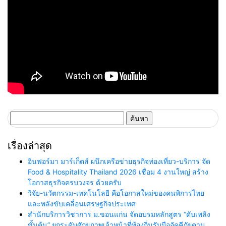
ค้นหา
สำหรับ:
เรื่องล่าสุด
อินฟอร์มา มาร์เก็ตส์ ผนึกเครือข่ายธุรกิจท่องเที่ยว-บริการ จัด
Food & Hospitality Thailand 2026 เชื่อม 4 งานใหญ่ สร้าง
โอกาสธุรกิจครบวงจร ด้วยครับ
วิจัย-นวัตกรรม-เทคโนโลยี คือโอกาสใหม่ของคนพิการไทย
และพลังขับเคลื่อนเศรษฐกิจประเทศ
สำนักบริการวิชาการ ม.ขอนแก่น จัดอบรมหลักสูตร “ดับเพลิง
ขั้นต้น” ยกระดับศักยภาพเจ้าหน้าที่ท้องถิ่นรับมืออัคคีภัยตาม