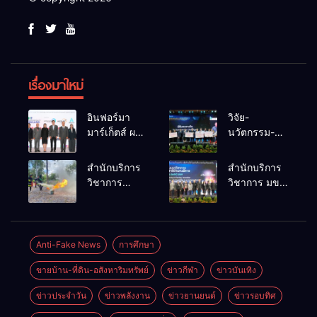
เรื่องมาใหม่
อินฟอร์มา
วิจัย-
มาร์เก็ตส์ ผนึก
นวัตกรรม-
เครือข่าย
เทคโนโลยี
ธุรกิจท่อง
คือโอกาสใหม่
สำนักบริการ
สำนักบริการ
เที่ยว-บริการ
ของคนพิการ
วิชาการ
วิชาการ มข.
จัด Food &
ไทย และพลัง
ม.ขอนแก่น
โชว์พลัง
Hospitality
ขับเคลื่อน
จัดอบรม
นวัตกรรม
Thailand
เศรษฐกิจ
หลักสูตร “ดับ
สร้างอาชีพ
2026 เชื่อม 4
ประเทศ
เพลิงขั้นต้น”
นำ “กลุ่มคูณ
Anti-Fake News
การศึกษา
งานใหญ่
ยกระดับ
แดงใหญ่” บุก
สร้างโอกาส
ขายบ้าน-ที่ดิน-อสังหาริมทรัพย์
ข่าวกีฬา
ข่าวบันเทิง
ศักยภาพเจ้า
เวทีระดับชาติ
ธุรกิจครบ
หน้าที่ท้องถิ่น
NCPD 2026
วงจร ด้วยครับ
ข่าวประจำวัน
ข่าวพลังงาน
ข่าวยานยนต์
ข่าวรอบทิศ
รับมืออัคคีภัย
เปลี่ยน “ผ้า
ตามมาตรฐาน
เหลือ” สู่ราย