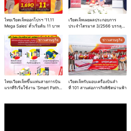
ไทยเวียตเจ็ทออกโปรฯ ’11.11
เวียตเจ็ทเผยผลประกอบการ
Mega Sales’ ตั๋วเริ่มต้น 11 บาท
ประจำไตรมาส 3/2566 บรรลุ
เป้าหมายรายได้ต่อปี 95% ด้วย
เงินลงทุน 100 ล้านเหรียญ
ข่าวเศรษฐกิจ
ข่าวเศรษฐกิจ
สหรัฐฯ
ไทยเวียตเจ็ทขึ้นแท่นสายการบิน
เวียตเจ็ทรับมอบเครื่องบินลำ
แรกที่ริเริ่มใช้งาน ‘Smart Path’
ที่ 101 สานต่อภารกิจพิชิตน่านฟ้า
โดย ทอท.