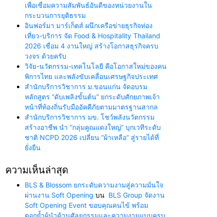
เพื่อเชื่อมความสัมพันธ์อันดีของหน่วยงานใน
กระบวนการยุติธรรม
อินฟอร์มา มาร์เก็ตส์ ผนึกเครือข่ายธุรกิจท่อง
เที่ยว-บริการ จัด Food & Hospitality Thailand
2026 เชื่อม 4 งานใหญ่ สร้างโอกาสธุรกิจครบ
วงจร ด้วยครับ
วิจัย-นวัตกรรม-เทคโนโลยี คือโอกาสใหม่ของคน
พิการไทย และพลังขับเคลื่อนเศรษฐกิจประเทศ
สำนักบริการวิชาการ ม.ขอนแก่น จัดอบรม
หลักสูตร “ดับเพลิงขั้นต้น” ยกระดับศักยภาพเจ้า
หน้าที่ท้องถิ่นรับมืออัคคีภัยตามมาตรฐานสากล
สำนักบริการวิชาการ มข. โชว์พลังนวัตกรรม
สร้างอาชีพ นำ “กลุ่มคูณแดงใหญ่” บุกเวทีระดับ
ชาติ NCPD 2026 เปลี่ยน “ผ้าเหลือ” สู่รายได้ที่
ยั่งยืน
ความเห็นล่าสุด
BLS & Blossom ยกระดับความงามสู่ความมั่นใจ
ผ่านงาน Soft Opening
บน
BLS Group จัดงาน
Soft Opening Event ขอบคุณคนไข้ พร้อม
ตอกย้ำผู้นำด้านศัลยกรรมและความงามแบบครบ