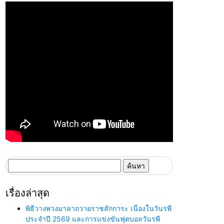
ค้นหา
สำหรับ:
เรื่องล่าสุด
พิธีวางพวงมาลาถวายราชสักการะ เนื่องในวันรพี
ประจำปี 2569 และการแข่งขันฟุตบอลวันรพี