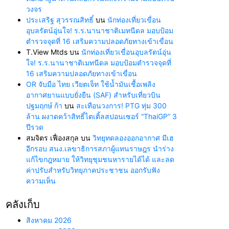
วงจร
ประเสริฐ สุวรรณสิทธิ์
บน
นักท่องเที่ยวเขื่อน
อุบลรัตน์อุ่นใจ! ร.ร.นานาชาติเมทนีดล มอบป้อม
ตำรวจจุดที่ 16 เสริมความปลอดภัยทางเข้าเขื่อน
T.View Mtds
บน
นักท่องเที่ยวเขื่อนอุบลรัตน์อุ่น
ใจ! ร.ร.นานาชาติเมทนีดล มอบป้อมตำรวจจุดที่
16 เสริมความปลอดภัยทางเข้าเขื่อน
OR จับมือ ไทย เวียตเจ็ท ใช้น้ำมันเชื้อเพลิง
อากาศยานแบบยั่งยืน (SAF) สำหรับเที่ยวบิน
ปฐมฤกษ์ ก้า
บน
สะเทือนวงการ! PTG ทุ่ม 300
ล้าน ผงาดคว้าสิทธิ์ไตเติ้ลสปอนเซอร์ “ThaiGP” 3
ปีรวด
สมจิตร เฟื่องสกุล
บน
วิทยุทดลองออกอากาศ มีเฮ
อีกรอบ สนง.เลขาธิการสภาผู้แทนราษฎร นำร่าง
แก้ไขกฎหมาย ให้วิทยุชุมชนหารายได้ได้ และลด
ค่าปรับสำหรับวิทยุภาคประชาชน ออกรับฟัง
ความเห็น
คลังเก็บ
สิงหาคม 2026