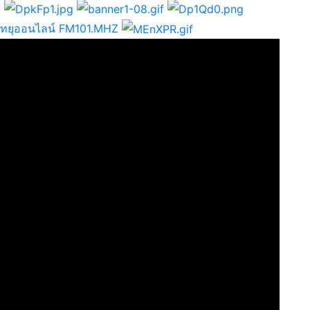
วิทยุออนไลน์ FM101.MHZ