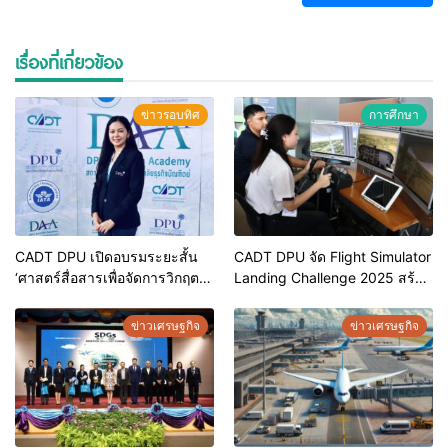
เรื่องที่เกี่ยวข้อง
ข่าวรอบทิศ
การศึกษา
CADT DPU เปิดอบรมระยะสั้น
CADT DPU จัด Flight Simulator
‘ศาสตร์สื่อสารเพื่อจัดการวิกฤต
Landing Challenge 2025 สร้าง
ในธุรกิจ’ ติดอาวุธทักษะขั้นสูงผู้
แรงบันดาลใจสู่อาชีพนักบิน
บริหารองค์กร รับมือความท้าทาย
พร้อมเปิดหลักสูตร ป.ตรี ควบใบ
ข่าวเศรษฐกิจ
ข่าวเศรษฐกิจ
ในภาวะวิกฤต
อนุญาตนักบินพาณิชย์ตรี ภายใน
3.5 ปี