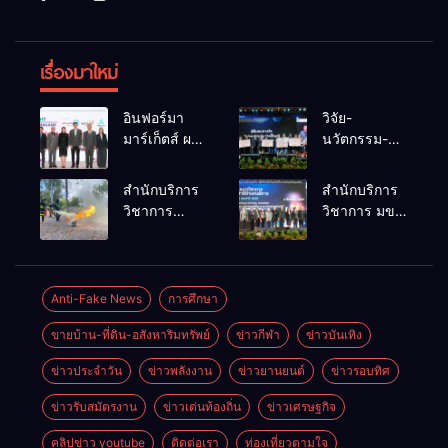
เรื่องมาใหม่
อินฟอร์มา
วิจัย-
มาร์เก็ตส์ ผนึก
นวัตกรรม-
เครือข่าย
เทคโนโลยี
ธุรกิจท่อง
คือโอกาสใหม่
สำนักบริการ
สำนักบริการ
เที่ยว-บริการ
ของคนพิการ
วิชาการ
วิชาการ มข.
จัด Food &
ไทย และพลัง
ม.ขอนแก่น
โชว์พลัง
Hospitality
ขับเคลื่อน
จัดอบรม
นวัตกรรม
Thailand
เศรษฐกิจ
หลักสูตร “ดับ
สร้างอาชีพ
2026 เชื่อม 4
ประเทศ
เพลิงขั้นต้น”
นำ “กลุ่มคูณ
Anti-Fake News
การศึกษา
งานใหญ่
ยกระดับ
แดงใหญ่” บุก
สร้างโอกาส
ขายบ้าน-ที่ดิน-อสังหาริมทรัพย์
ข่าวกีฬา
ข่าวบันเทิง
ศักยภาพเจ้า
เวทีระดับชาติ
ธุรกิจครบ
หน้าที่ท้องถิ่น
NCPD 2026
วงจร ด้วยครับ
ข่าวประจำวัน
ข่าวพลังงาน
ข่าวยานยนต์
ข่าวรอบทิศ
รับมืออัคคีภัย
เปลี่ยน “ผ้า
ตามมาตรฐาน
เหลือ” สู่ราย
ข่าวรับสมัตรงาน
ข่าวเด่นท้องถิ่น
ข่าวเศรษฐกิจ
สากล
ได้ที่ยั่งยืน
คลิปข่าว youtube
ติดต่อเรา
ท่องเที่ยวตามใจ