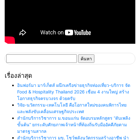
ค้นหา
สำหรับ:
เรื่องล่าสุด
อินฟอร์มา มาร์เก็ตส์ ผนึกเครือข่ายธุรกิจท่องเที่ยว-บริการ จัด
Food & Hospitality Thailand 2026 เชื่อม 4 งานใหญ่ สร้าง
โอกาสธุรกิจครบวงจร ด้วยครับ
วิจัย-นวัตกรรม-เทคโนโลยี คือโอกาสใหม่ของคนพิการไทย
และพลังขับเคลื่อนเศรษฐกิจประเทศ
สำนักบริการวิชาการ ม.ขอนแก่น จัดอบรมหลักสูตร “ดับเพลิง
ขั้นต้น” ยกระดับศักยภาพเจ้าหน้าที่ท้องถิ่นรับมืออัคคีภัยตาม
มาตรฐานสากล
สำนักบริการวิชาการ มข. โชว์พลังนวัตกรรมสร้างอาชีพ นำ