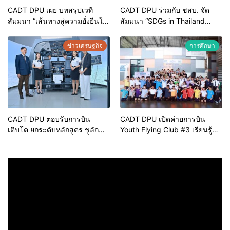
CADT DPU เผย บทสรุปเวที
CADT DPU ร่วมกับ ชสบ. จัด
สัมมนา “เส้นทางสู่ความยั่งยืนใน
สัมมนา “SDGs in Thailand
อุตสาหกรรมการบินของไทย”
Aviation Industry Forum : เส้น
ความร่วมมือจาก 4 ภาคส่วนคือ
ทางสู่ความยั่งยืนของ
ข่าวเศรษฐกิจ
การศึกษา
กุญแจสู่ Net Zero
อุตสาหกรรมการบินของไทย”
ร่วมงานฟรี!!
CADT DPU ตอบรับการบิน
CADT DPU เปิดค่ายการบิน
เติบโต ยกระดับหลักสูตร ชูลัก
Youth Flying Club #3 เรียนรู้
ซ์ชัวรีเซอร์วิส เสริมศักยภาพ
ผ่านประสบการณ์จริง ช่วย
บุคลากรรุ่นใหม่
เยาวชนค้นหาศักยภาพ เปิดมุม
มองด้านอาชีพ