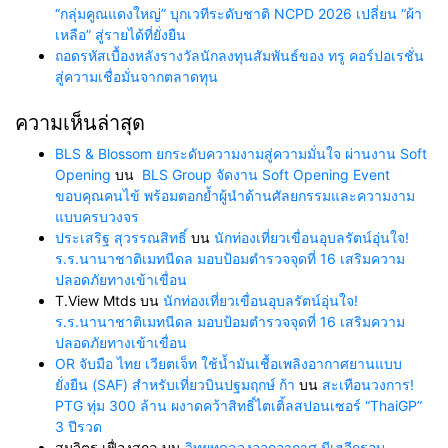
“กลุ่มคูณแดงใหญ่” บุกเวทีระดับชาติ NCPD 2026 เปลี่ยน “ผ้า
เหลือ” สู่รายได้ที่ยั่งยืน
ถอดรหัสเบื้องหลังรางวัลนักลงทุนสัมพันธ์ของ ทรู คอร์ปอเรชั่น
สู่ความเชื่อมั่นจากตลาดทุน
ความเห็นล่าสุด
BLS & Blossom ยกระดับความงามสู่ความมั่นใจ ผ่านงาน Soft
Opening
บน
BLS Group จัดงาน Soft Opening Event
ขอบคุณคนไข้ พร้อมตอกย้ำผู้นำด้านศัลยกรรมและความงาม
แบบครบวงจร
ประเสริฐ สุวรรณสิทธิ์
บน
นักท่องเที่ยวเขื่อนอุบลรัตน์อุ่นใจ!
ร.ร.นานาชาติเมทนีดล มอบป้อมตำรวจจุดที่ 16 เสริมความ
ปลอดภัยทางเข้าเขื่อน
T.View Mtds
บน
นักท่องเที่ยวเขื่อนอุบลรัตน์อุ่นใจ!
ร.ร.นานาชาติเมทนีดล มอบป้อมตำรวจจุดที่ 16 เสริมความ
ปลอดภัยทางเข้าเขื่อน
OR จับมือ ไทย เวียตเจ็ท ใช้น้ำมันเชื้อเพลิงอากาศยานแบบ
ยั่งยืน (SAF) สำหรับเที่ยวบินปฐมฤกษ์ ก้า
บน
สะเทือนวงการ!
PTG ทุ่ม 300 ล้าน ผงาดคว้าสิทธิ์ไตเติ้ลสปอนเซอร์ “ThaiGP”
3 ปีรวด
สมจิตร เฟื่องสกุล
บน
วิทยุทดลองออกอากาศ มีเฮอีกรอบ