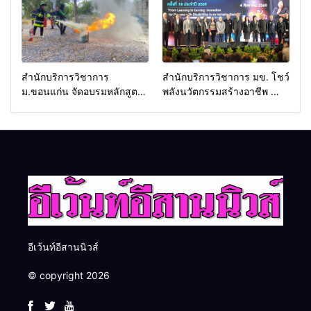
ครับ
สำนักบริการวิชาการ
สำนักบริการวิชาการ มข. โชว์
ม.ขอนแก่น จัดอบรมหลักสูตร
พลังนวัตกรรมสร้างอาชีพ นำ
“ดับเพลิงขั้นต้น” ยกระดับ
“กลุ่มคูณแดงใหญ่” บุกเวที
ศักยภาพเจ้าหน้าที่ท้องถิ่น
ระดับชาติ NCPD 2026
รับมืออัคคีภัยตามมาตรฐาน
เปลี่ยน “ผ้าเหลือ” สู่รายได้ที่
สากล
ยั่งยืน
อีเว้นท์อีสานนิวส์
© copyright 2026