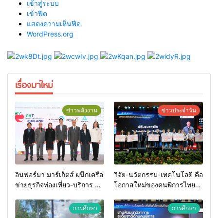
เข้าสู่ระบบ
เข้าฟีด
แสดงความเห็นฟีด
WordPress.org
เรื่องมาใหม่
ข่าวพลังงาน
ข่าวประจำวัน
อินฟอร์มา มาร์เก็ตส์ ผนึกเครือ
วิจัย-นวัตกรรม-เทคโนโลยี คือ
ข่ายธุรกิจท่องเที่ยว-บริการ จัด
โอกาสใหม่ของคนพิการไทย
Food & Hospitality Thailand
และพลังขับเคลื่อนเศรษฐกิจ
2026 เชื่อม 4 งานใหญ่ สร้าง
ประเทศ
การศึกษา
การศึกษา
โอกาสธุรกิจครบวงจร ด้วย