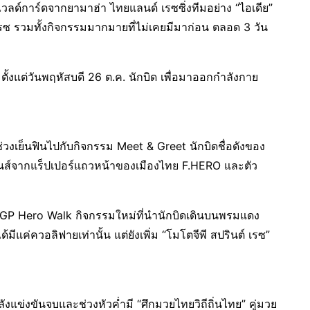
ไวลด์การ์ดจากยามาฮ่า ไทยแลนด์ เรซซิ่งทีมอย่าง “ไอเดีย”
เรซ รวมทั้งกิจกรรมมากมายที่ไม่เคยมีมาก่อน ตลอด 3 วัน
มตั้งแต่วันพฤหัสบดี 26 ต.ค. นักบิด เพื่อมาออกกำลังกาย
 ช่วงเย็นฟินไปกับกิจกรรม Meet & Greet นักบิดชื่อดังของ
ันส์จากแร็ปเปอร์แถวหน้าของเมืองไทย F.HERO และตัว
GP Hero Walk กิจกรรมใหม่ที่นำนักบิดเดินบนพรมแดง
มีแค่ควอลิฟายเท่านั้น แต่ยังเพิ่ม “โมโตจีพี สปรินต์ เรซ”
ังแข่งขันจบและช่วงหัวค่ำมี “ศึกมวยไทยวิถีถิ่นไทย” คู่มวย