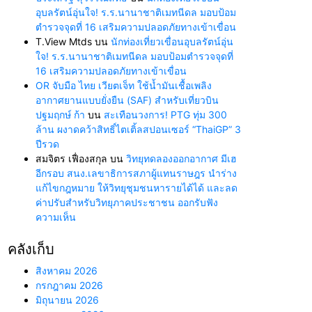
อุบลรัตน์อุ่นใจ! ร.ร.นานาชาติเมทนีดล มอบป้อม
ตำรวจจุดที่ 16 เสริมความปลอดภัยทางเข้าเขื่อน
T.View Mtds
บน
นักท่องเที่ยวเขื่อนอุบลรัตน์อุ่น
ใจ! ร.ร.นานาชาติเมทนีดล มอบป้อมตำรวจจุดที่
16 เสริมความปลอดภัยทางเข้าเขื่อน
OR จับมือ ไทย เวียตเจ็ท ใช้น้ำมันเชื้อเพลิง
อากาศยานแบบยั่งยืน (SAF) สำหรับเที่ยวบิน
ปฐมฤกษ์ ก้า
บน
สะเทือนวงการ! PTG ทุ่ม 300
ล้าน ผงาดคว้าสิทธิ์ไตเติ้ลสปอนเซอร์ “ThaiGP” 3
ปีรวด
สมจิตร เฟื่องสกุล
บน
วิทยุทดลองออกอากาศ มีเฮ
อีกรอบ สนง.เลขาธิการสภาผู้แทนราษฎร นำร่าง
แก้ไขกฎหมาย ให้วิทยุชุมชนหารายได้ได้ และลด
ค่าปรับสำหรับวิทยุภาคประชาชน ออกรับฟัง
ความเห็น
คลังเก็บ
สิงหาคม 2026
กรกฎาคม 2026
มิถุนายน 2026