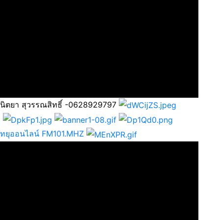
 นิตยา สุวรรณสิทธิ์ -0628929797
วิทยุออนไลน์ FM101.MHZ