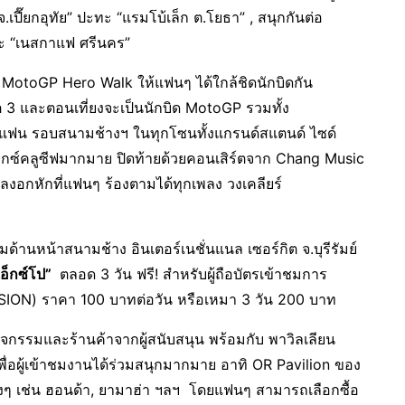
เปี๊ยกอุทัย” ปะทะ “แรมโบ้เล็ก ต.โยธา” , สนุกกันต่อ
 และ “เนสกาแฟ ศรีนคร”
 MotoGP Hero Walk ให้แฟนๆ ได้ใกล้ชิดนักบิดกัน
 3 และตอนเที่ยงจะเป็นนักบิด MotoGP รวมทั้ง
ทายแฟน รอบสนามช้างฯ ในทุกโซนทั้งแกรนด์สแตนด์ ไซด์
อ็กซ์คลูซีฟมากมาย ปิดท้ายด้วยคอนเสิร์ตจาก Chang Music
ลงอกหักที่แฟนๆ ร้องตามได้ทุกเพลง วงเคลียร์
รมด้านหน้าสนามช้าง อินเตอร์เนชั่นแนล เซอร์กิต จ.บุรีรัมย์
เอ็กซ์โป”
ตลอด 3 วัน ฟรี! สำหรับผู้ถือบัตรเข้าชมการ
SSION) ราคา 100 บาทต่อวัน หรือเหมา 3 วัน 200 บาท
กิจกรรมและร้านค้าจากผู้สนับสนุน พร้อมกับ พาวิลเลียน
พื่อผู้เข้าชมงานได้ร่วมสนุกมากมาย อาทิ OR Pavilion ของ
่างๆ เช่น ฮอนด้า, ยามาฮ่า ฯลฯ โดยแฟนๆ สามารถเลือกซื้อ