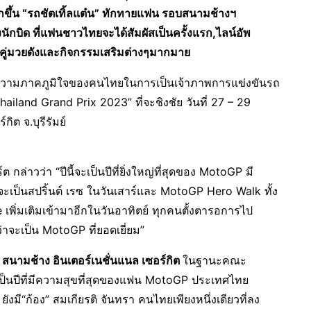
กขึ้น “รถชัตเทิ้ลแต๋น” ทักทายแฟน รอบสนามช้างฯ
กบิด ที่แฟนชาวไทยจะได้สัมผัสเป็นครั้งแรก,ไลน์อัพ
 9 คู่มวยดังและกิจกรรมเสริมต่างๆมากมาย
วามภาคภูมิใจของคนไทยในการเป็นเจ้าภาพการแข่งขันรถ
land Grand Prix 2023” ที่จะชิงชัย วันที่ 27 – 29
ิต จ.บุรีรัมย์
 กล่าวว่า “ปีนี้จะเป็นปีที่ยิ่งใหญ่ที่สุดของ MotoGP มี
าจะเป็นสปริ้นต์ เรซ ในวันเสาร์และ MotoGP Hero Walk ทั้ง
 เพิ่มเติมเข้ามาอีกในวันอาทิตย์ ทุกคนตั้งตารอการไป
ะเป็น MotoGP ที่ยอดเยี่ยม”
นามช้าง อินเตอร์เนชั่นแนล เซอร์กิต
ในฐานะคณะ
จะเป็นปีที่มีความสุขที่สุดของแฟน MotoGP ประเทศไทย
ังมี“ก้อง” สมเกียรติ จันทรา คนไทยเพียงหนึ่งเดียวที่ลง