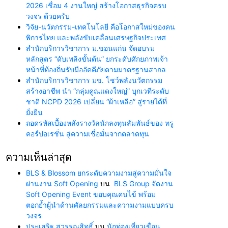
2026 เชื่อม 4 งานใหญ่ สร้างโอกาสธุรกิจครบ
วงจร ด้วยครับ
วิจัย-นวัตกรรม-เทคโนโลยี คือโอกาสใหม่ของคน
พิการไทย และพลังขับเคลื่อนเศรษฐกิจประเทศ
สำนักบริการวิชาการ ม.ขอนแก่น จัดอบรม
หลักสูตร “ดับเพลิงขั้นต้น” ยกระดับศักยภาพเจ้า
หน้าที่ท้องถิ่นรับมืออัคคีภัยตามมาตรฐานสากล
สำนักบริการวิชาการ มข. โชว์พลังนวัตกรรม
สร้างอาชีพ นำ “กลุ่มคูณแดงใหญ่” บุกเวทีระดับ
ชาติ NCPD 2026 เปลี่ยน “ผ้าเหลือ” สู่รายได้ที่
ยั่งยืน
ถอดรหัสเบื้องหลังรางวัลนักลงทุนสัมพันธ์ของ ทรู
คอร์ปอเรชั่น สู่ความเชื่อมั่นจากตลาดทุน
ความเห็นล่าสุด
BLS & Blossom ยกระดับความงามสู่ความมั่นใจ
ผ่านงาน Soft Opening
บน
BLS Group จัดงาน
Soft Opening Event ขอบคุณคนไข้ พร้อม
ตอกย้ำผู้นำด้านศัลยกรรมและความงามแบบครบ
วงจร
ประเสริฐ สุวรรณสิทธิ์
บน
นักท่องเที่ยวเขื่อน