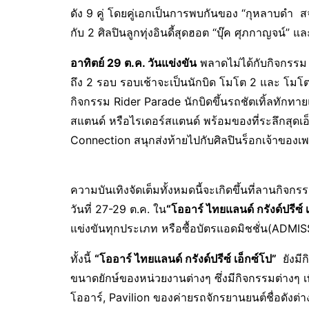
ดัง 9 คู่ โดยคู่เอกเป็นการพบกันของ “กุหลาบดำ สจ.
กับ 2 ศิลปินลูกทุ่งอินดี้สุดฮอต “บุ๊ค ศุภกาญจน์”
อาทิตย์ 29 ต.ค. วันแข่งขัน
พลาดไม่ได้กับกิจกรรม
ถึง 2 รอบ รอบเช้าจะเป็นนักบิด โมโต 2 และ โมโต
กิจกรรม Rider Parade นักบิดขึ้นรถชัตเทิ้ลทัก
สแตนด์ หรือไรเดอร์สแตนด์ พร้อมของที่ระลึกสุดเ
Connection สนุกส่งท้ายไปกับศิลปินร็อกเจ้าของเพ
ความบันเทิงจัดเต็มทั้งหมดนี้จะเกิดขึ้นที่ลานกิจกร
วันที่ 27-29 ต.ค. ใน
“โออาร์ ไทยแลนด์ กรังด์ปรีซ์ 
แข่งขันทุกประเภท หรือซื้อบัตรแอดมิชชั่น(ADMI
ทั้งนี้
“โออาร์ ไทยแลนด์ กรังด์ปรีซ์ เอ็กซ์โป”
ยังมี
ขนาดยักษ์ของหน่วยงานต่างๆ ซึ่งมีกิจกรรมต่างๆ เ
โออาร์, Pavilion ของค่ายรถจักรยานยนต์ชื่อดังต