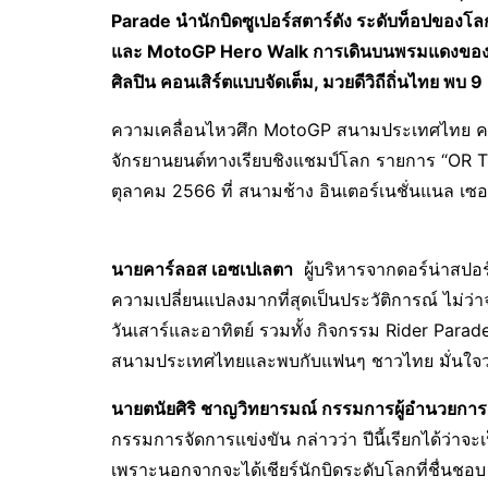
Parade
นำนักบิดซูเปอร์สตาร์ดัง ระดับท็อปของโล
และ
MotoGP Hero Walk
การเดินบนพรมแดงของนั
ศิลปิน
คอนเสิร์ตแบบจัดเต็ม, มวยดีวิถีถิ่นไทย พบ
ความเคลื่อนไหวศึก MotoGP สนามประเทศไทย ค
จักรยานยนต์ทางเรียบชิงแชมป์โลก รายการ “OR Thai
ตุลาคม 2566 ที่ สนามช้าง อินเตอร์เนชั่นแนล เซอร์ก
นายคาร์ลอส
เอซเปเลตา
ผู้บริหารจากดอร์น่าสปอร์ต
ความเปลี่ยนแปลงมากที่สุดเป็นประวัติการณ์ ไม่ว่
วันเสาร์และอาทิตย์ รวมทั้ง กิจกรรม Rider Parade
สนามประเทศไทยและพบกับแฟนๆ ชาวไทย มั่นใจว่าจ
นายตนัยศิริ ชาญวิทยารมณ์ กรรมการผู้อำนวยการ ส
กรรมการจัดการแข่งขัน กล่าวว่า ปีนี้เรียกได้ว่า
เพราะนอกจากจะได้เชียร์นักบิดระดับโลกที่ชื่นชอบ ย