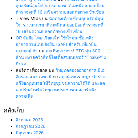
อุบลรัตน์อุ่นใจ! ร.ร.นานาชาติเมทนีดล มอบป้อม
ตำรวจจุดที่ 16 เสริมความปลอดภัยทางเข้าเขื่อน
T.View Mtds
บน
นักท่องเที่ยวเขื่อนอุบลรัตน์อุ่น
ใจ! ร.ร.นานาชาติเมทนีดล มอบป้อมตำรวจจุดที่
16 เสริมความปลอดภัยทางเข้าเขื่อน
OR จับมือ ไทย เวียตเจ็ท ใช้น้ำมันเชื้อเพลิง
อากาศยานแบบยั่งยืน (SAF) สำหรับเที่ยวบิน
ปฐมฤกษ์ ก้า
บน
สะเทือนวงการ! PTG ทุ่ม 300
ล้าน ผงาดคว้าสิทธิ์ไตเติ้ลสปอนเซอร์ “ThaiGP” 3
ปีรวด
สมจิตร เฟื่องสกุล
บน
วิทยุทดลองออกอากาศ มีเฮ
อีกรอบ สนง.เลขาธิการสภาผู้แทนราษฎร นำร่าง
แก้ไขกฎหมาย ให้วิทยุชุมชนหารายได้ได้ และลด
ค่าปรับสำหรับวิทยุภาคประชาชน ออกรับฟัง
ความเห็น
คลังเก็บ
สิงหาคม 2026
กรกฎาคม 2026
มิถุนายน 2026