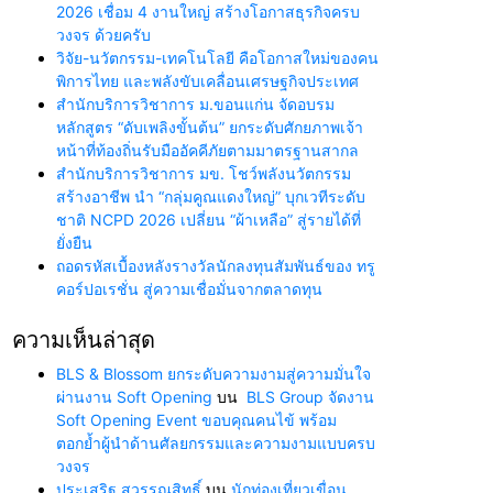
2026 เชื่อม 4 งานใหญ่ สร้างโอกาสธุรกิจครบ
วงจร ด้วยครับ
วิจัย-นวัตกรรม-เทคโนโลยี คือโอกาสใหม่ของคน
พิการไทย และพลังขับเคลื่อนเศรษฐกิจประเทศ
สำนักบริการวิชาการ ม.ขอนแก่น จัดอบรม
หลักสูตร “ดับเพลิงขั้นต้น” ยกระดับศักยภาพเจ้า
หน้าที่ท้องถิ่นรับมืออัคคีภัยตามมาตรฐานสากล
สำนักบริการวิชาการ มข. โชว์พลังนวัตกรรม
สร้างอาชีพ นำ “กลุ่มคูณแดงใหญ่” บุกเวทีระดับ
ชาติ NCPD 2026 เปลี่ยน “ผ้าเหลือ” สู่รายได้ที่
ยั่งยืน
ถอดรหัสเบื้องหลังรางวัลนักลงทุนสัมพันธ์ของ ทรู
คอร์ปอเรชั่น สู่ความเชื่อมั่นจากตลาดทุน
ความเห็นล่าสุด
BLS & Blossom ยกระดับความงามสู่ความมั่นใจ
ผ่านงาน Soft Opening
บน
BLS Group จัดงาน
Soft Opening Event ขอบคุณคนไข้ พร้อม
ตอกย้ำผู้นำด้านศัลยกรรมและความงามแบบครบ
วงจร
ประเสริฐ สุวรรณสิทธิ์
บน
นักท่องเที่ยวเขื่อน