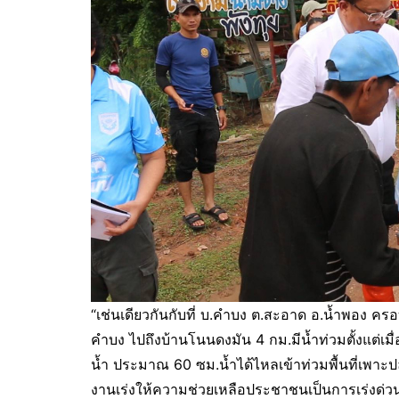
“เช่นเดียวกันกับที่ บ.คำบง ต.สะอาด อ.น้ำพอง ค
คำบง ไปถึงบ้านโนนดงมัน 4 กม.มีน้ำท่วมตั้งแต่เ
น้ำ ประมาณ 60 ซม.น้ำได้ไหลเข้าท่วมพื้นที่เพา
งานเร่งให้ความช่วยเหลือประชาชนเป็นการเร่งด่ว