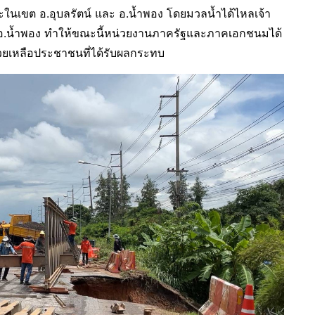
ะในเขต อ.อุบลรัตน์ และ อ.น้ำพอง โดยมวลน้ำได้ไหลเจ้า
ุย อ.น้ำพอง ทำให้ขณะนี้หน่วยงานภาครัฐและภาคเอกชนมได้
รช่วยเหลือประชาชนที่ได้รับผลกระทบ