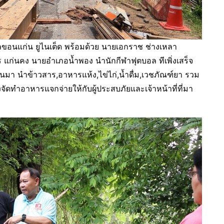
อนแก่น ยูไนเต็ด พร้อมด้วย นายเอกราช ช่างเหลา
แก่นคง นายอำเภอน้ำพอง นำนักกีฬาฟุตบอล ทีเพิ่งเสร็จ
านมา นำข้าวสาร,อาหารแห้ง,ไข่ไก่,น้ำดื่ม,เวชภัณฑ์ยา รวม
จัดทำอาหารแจกจ่ายให้กับผู้ประสบภัยและเจ้าหน้าที่ที่มา