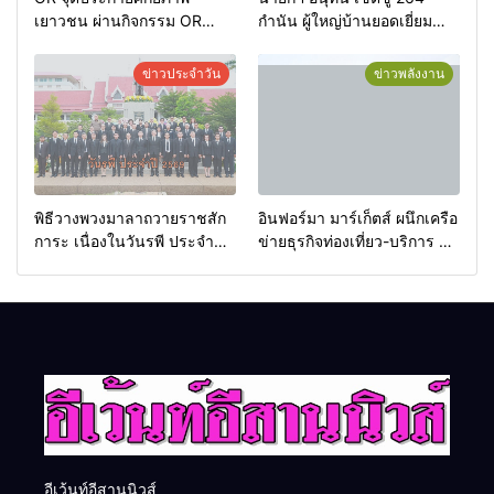
เยาวชน ผ่านกิจกรรม OR
กำนัน ผู้ใหญ่บ้านยอดเยี่ยม
Futsal Clinic
มอบแหนบทองคำ “รางวัล
เกียรติยศแห่งการเสียสละ”
ข่าวประจำวัน
ข่าวพลังงาน
พิธีวางพวงมาลาถวายราชสัก
อินฟอร์มา มาร์เก็ตส์ ผนึกเครือ
การะ เนื่องในวันรพี ประจำปี
ข่ายธุรกิจท่องเที่ยว-บริการ จัด
2569 และการแข่งขันฟุตบอล
Food & Hospitality Thailand
วันรพี เพื่อเชื่อมความสัมพันธ์
2026 เชื่อม 4 งานใหญ่ สร้าง
อันดีของหน่วยงานใน
โอกาสธุรกิจครบวงจร ด้วย
กระบวนการยุติธรรม
ครับ
อีเว้นท์อีสานนิวส์