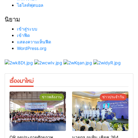
ไฮไลท์ฟุตบอล
นิยาม
เข้าสู่ระบบ
เข้าฟีด
แสดงความเห็นฟีด
WordPress.org
เรื่องมาใหม่
ข่าวพลังงาน
ข่าวประจำวัน
OR จุดประกายศักยภาพ
นายกฯ อนุทิน เชิดชู 264