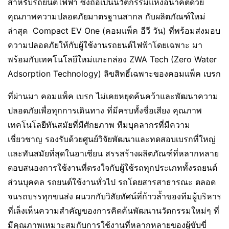
สำหรับรถยนต์ไฟฟ้า ซึ่งถือเป็นนวัตกรรมแห่งอนาคตด้วย
คุณภาพความปลอดภัยมาตรฐานสากล กับผลิตภัณฑ์ใหม่
ล่าสุด Compact EV One (คอมแพ็ค อีวี วัน) ที่พร้อมส่งมอบ
ความปลอดภัยให้กับผู้ใช้งานรถยนต์ไฟฟ้าโดยเฉพาะ มา
พร้อมกับเทคโนโลยีใหม่แกะกล่อง ZWA Tech (Zero Water
Adsorption Technology) ลิขสิทธิ์เฉพาะของคอมแพ็ค เบรก
ที่ผ่านมา คอมแพ็ค เบรก ไม่เคยหยุดค้นคว้าและพัฒนาความ
ปลอดภัยเพื่อทุกการเดินทาง ที่มีครบทั้งชื่อเสียง คุณภาพ
เทคโนโลยีทันสมัยที่มีศักยภาพ ทีมบุคลากรที่มีความ
เชี่ยวชาญ รองรับด้วยศูนย์วิจัยพัฒนาและทดสอบเบรกที่ใหญ่
และทันสมัยที่สุดในอาเซียน สรรสร้างผลิตภัณฑ์ที่หลากหลาย
ตอบสนองการใช้งานที่ตรงใจกับผู้ใช้รถทุกประเภททั้งรถยนต์
ส่วนบุคคล รถยนต์ใช้งานทั่วไป รถโดยสารสาธารณะ ตลอด
จนรถบรรทุกขนส่ง ผนวกกับวิสัยทัศน์ที่ก้าวล้ำของทีมผู้บริหาร
ที่เล็งเห็นความสำคัญของการคิดค้นพัฒนานวัตกรรมใหม่ๆ ที่
มีคุณภาพเหมาะสมกับการใช้งานที่หลากหลายของผู้ขับขี่