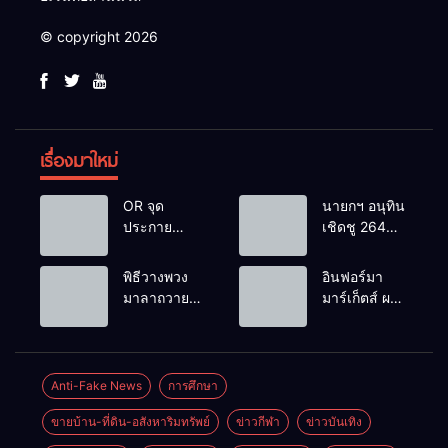
© copyright 2026
เรื่องมาใหม่
OR จุด
นายกฯ อนุทิน
ประกาย
เชิดชู 264
ศักยภาพ
กำนัน ผู้ใหญ่
เยาวชน ผ่าน
บ้านยอดเยี่ยม
พิธีวางพวง
อินฟอร์มา
กิจกรรม OR
มอบแหนบ
มาลาถวาย
มาร์เก็ตส์ ผนึก
Futsal Clinic
ทองคำ
ราชสักการะ
เครือข่าย
“รางวัล
เนื่องในวันรพี
ธุรกิจท่อง
เกียรติยศแห่ง
ประจำปี
เที่ยว-บริการ
การเสียสละ”
2569 และ
จัด Food &
Anti-Fake News
การศึกษา
การแข่งขัน
Hospitality
ขายบ้าน-ที่ดิน-อสังหาริมทรัพย์
ข่าวกีฬา
ข่าวบันเทิง
ฟุตบอลวันรพี
Thailand
เพื่อเชื่อม
2026 เชื่อม 4