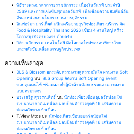
พิธีวางพวงมาลาถวายราชสักการะ เนื่องในวันรพี ประจำปี
2569 และการแข่งขันฟุตบอลวันรพี เพื่อเชื่อมความสัมพันธ์อัน
ดีของหน่วยงานในกระบวนการยุติธรรม
อินฟอร์มา มาร์เก็ตส์ ผนึกเครือข่ายธุรกิจท่องเที่ยว-บริการ จัด
Food & Hospitality Thailand 2026 เชื่อม 4 งานใหญ่ สร้าง
โอกาสธุรกิจครบวงจร ด้วยครับ
วิจัย-นวัตกรรม-เทคโนโลยี คือโอกาสใหม่ของคนพิการไทย
และพลังขับเคลื่อนเศรษฐกิจประเทศ
ความเห็นล่าสุด
BLS & Blossom ยกระดับความงามสู่ความมั่นใจ ผ่านงาน Soft
Opening
บน
BLS Group จัดงาน Soft Opening Event
ขอบคุณคนไข้ พร้อมตอกย้ำผู้นำด้านศัลยกรรมและความงาม
แบบครบวงจร
ประเสริฐ สุวรรณสิทธิ์
บน
นักท่องเที่ยวเขื่อนอุบลรัตน์อุ่นใจ!
ร.ร.นานาชาติเมทนีดล มอบป้อมตำรวจจุดที่ 16 เสริมความ
ปลอดภัยทางเข้าเขื่อน
T.View Mtds
บน
นักท่องเที่ยวเขื่อนอุบลรัตน์อุ่นใจ!
ร.ร.นานาชาติเมทนีดล มอบป้อมตำรวจจุดที่ 16 เสริมความ
ปลอดภัยทางเข้าเขื่อน