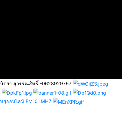
 นิตยา สุวรรณสิทธิ์ -0628929797
วิทยุออนไลน์ FM101.MHZ