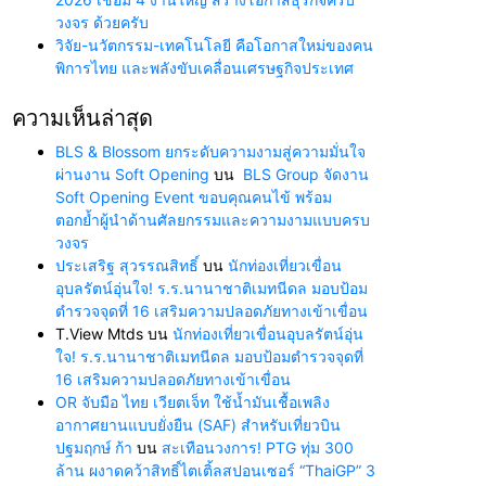
วงจร ด้วยครับ
วิจัย-นวัตกรรม-เทคโนโลยี คือโอกาสใหม่ของคน
พิการไทย และพลังขับเคลื่อนเศรษฐกิจประเทศ
ความเห็นล่าสุด
BLS & Blossom ยกระดับความงามสู่ความมั่นใจ
ผ่านงาน Soft Opening
บน
BLS Group จัดงาน
Soft Opening Event ขอบคุณคนไข้ พร้อม
ตอกย้ำผู้นำด้านศัลยกรรมและความงามแบบครบ
วงจร
ประเสริฐ สุวรรณสิทธิ์
บน
นักท่องเที่ยวเขื่อน
อุบลรัตน์อุ่นใจ! ร.ร.นานาชาติเมทนีดล มอบป้อม
ตำรวจจุดที่ 16 เสริมความปลอดภัยทางเข้าเขื่อน
T.View Mtds
บน
นักท่องเที่ยวเขื่อนอุบลรัตน์อุ่น
ใจ! ร.ร.นานาชาติเมทนีดล มอบป้อมตำรวจจุดที่
16 เสริมความปลอดภัยทางเข้าเขื่อน
OR จับมือ ไทย เวียตเจ็ท ใช้น้ำมันเชื้อเพลิง
อากาศยานแบบยั่งยืน (SAF) สำหรับเที่ยวบิน
ปฐมฤกษ์ ก้า
บน
สะเทือนวงการ! PTG ทุ่ม 300
ล้าน ผงาดคว้าสิทธิ์ไตเติ้ลสปอนเซอร์ “ThaiGP” 3