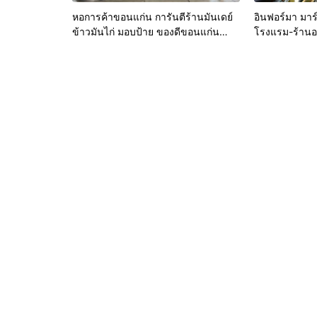
หอการค้าขอนแก่น การันตีร้านมันเดย์
อินฟอร์มา มาร์
ข้าวมันไก่ มอบป้าย ของดีขอนแก่น
โรงแรม-ร้านอา
ประจำปี 2569 เชิดชูผู้ประกอบการ
อนามัยสีเขียว
คุณภาพ ยกระดับมาตรฐาน สร้างความ
หลังบ้านเป็นจ
เชื่อมั่นให้ผู้บริโภค
& Hospitality
ขนทัพโซลูชันด
โชว์