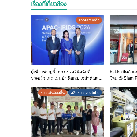
เรื่องที่เกี่ยวข้อง
ข่าวเศรษฐกิจ
ผู้เชี่ยวชาญชี้ การตรวจวินิจฉัยที่
ELLE เปิดตัวแฟ
รวดเร็วและแม่นยำ คือกุญแจสำคัญสู่
ใหม่ @ Siam 
การยุติวัณโรคในประเทศไทย
ครบทุกสไตล์ พ
สูงสุด 70%
ข่าวเด่นท้องถิ่น
คลิปข่าว youtube