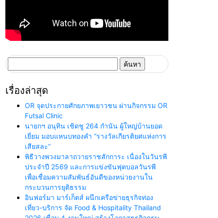
ค้นหา
สำหรับ:
เรื่องล่าสุด
OR จุดประกายศักยภาพเยาวชน ผ่านกิจกรรม OR
Futsal Clinic
นายกฯ อนุทิน เชิดชู 264 กำนัน ผู้ใหญ่บ้านยอด
เยี่ยม มอบแหนบทองคำ “รางวัลเกียรติยศแห่งการ
เสียสละ”
พิธีวางพวงมาลาถวายราชสักการะ เนื่องในวันรพี
ประจำปี 2569 และการแข่งขันฟุตบอลวันรพี
เพื่อเชื่อมความสัมพันธ์อันดีของหน่วยงานใน
กระบวนการยุติธรรม
อินฟอร์มา มาร์เก็ตส์ ผนึกเครือข่ายธุรกิจท่อง
เที่ยว-บริการ จัด Food & Hospitality Thailand
2026 เชื่อม 4 งานใหญ่ สร้างโอกาสธุรกิจครบ