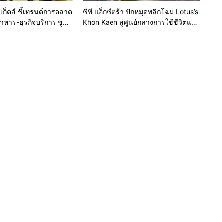
เก็ตส์ ชี้เทรนด์การตลาด
ซีพี แอ็กซ์ตร้า ปักหมุดพลิกโฉม Lotus’s
หาร-ธุรกิจบริการ ชูสุข
Khon Kaen สู่ศูนย์กลางการใช้ชีวิตแห่ง
-เทคโนโลยีอัจฉริยะ พลิก
ใหม่ของภูมิภาค เดินหน้ายุทธศาสตร์
ุดขายใหม่ เผยงาน Food
“Happy Mall” ดึงพันธมิตรระดับโลก
 Thailand 2026 เตรียม
IKEA เปิดบริการแห่งแรกในภาคอีสาน
้านสุขอนามัยล่าสุดร่วม