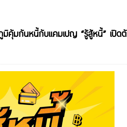
ุ้มกันหนี้กับแคมเปญ “รู้สู้หนี้” เปิดตั