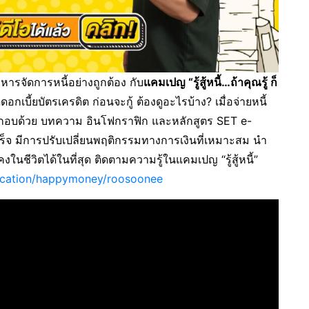
ารจัดการหนี้อย่างถูกต้อง กับ
แคมเปญ “รู้สู้หนี้
…ถ้าคุณรู้ ก็
ดอกเบี้ยบัตรเครดิต ก่อนจะกู้ ต้องดูอะไรบ้าง? เมื่อจ่ายหนี้
ระกอบด้วย บทความ อินโฟกราฟิก และหลักสูตร SET e-
ำเร็จ มีการปรับเปลี่ยนพฤติกรรมทางการเงินที่เหมาะสม นำ
งในชีวิตได้ในที่สุด ติดตามความรู้ในแคมเปญ “รู้สู้หนี้”
ducation/happymoney/roosoonee