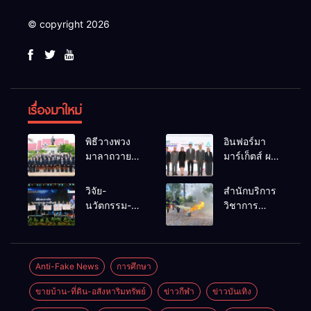
© copyright 2026
เรื่องมาใหม่
พิธีวางพวง
อินฟอร์มา
มาลาถวาย
มาร์เก็ตส์ ผนึก
ราชสักการะ
เครือข่าย
เนื่องในวันรพี
ธุรกิจท่อง
วิจัย-
สำนักบริการ
ประจำปี
เที่ยว-บริการ
นวัตกรรม-
วิชาการ
2569 และ
จัด Food &
เทคโนโลยี
ม.ขอนแก่น
การแข่งขัน
Hospitality
คือโอกาสใหม่
จัดอบรม
ฟุตบอลวันรพี
Thailand
ของคนพิการ
หลักสูตร “ดับ
เพื่อเชื่อม
2026 เชื่อม 4
ไทย และพลัง
เพลิงขั้นต้น”
Anti-Fake News
การศึกษา
ความสัมพันธ์
งานใหญ่
ขับเคลื่อน
ยกระดับ
อันดีของ
สร้างโอกาส
ขายบ้าน-ที่ดิน-อสังหาริมทรัพย์
ข่าวกีฬา
ข่าวบันเทิง
เศรษฐกิจ
ศักยภาพเจ้า
หน่วยงานใน
ธุรกิจครบ
ประเทศ
หน้าที่ท้องถิ่น