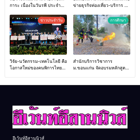
การะ เนื่องในวันรพี ประจำปี
ข่ายธุรกิจท่องเที่ยว-บริการ จัด
2569 และการแข่งขันฟุตบอล
Food & Hospitality Thailand
วันรพี เพื่อเชื่อมความสัมพันธ์
2026 เชื่อม 4 งานใหญ่ สร้าง
ข่าวประจำวัน
การศึกษา
อันดีของหน่วยงานใน
โอกาสธุรกิจครบวงจร ด้วย
กระบวนการยุติธรรม
ครับ
วิจัย-นวัตกรรม-เทคโนโลยี คือ
สำนักบริการวิชาการ
โอกาสใหม่ของคนพิการไทย
ม.ขอนแก่น จัดอบรมหลักสูตร
และพลังขับเคลื่อนเศรษฐกิจ
“ดับเพลิงขั้นต้น” ยกระดับ
ประเทศ
ศักยภาพเจ้าหน้าที่ท้องถิ่น
รับมืออัคคีภัยตามมาตรฐาน
สากล
อีเว้นท์อีสานนิวส์