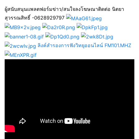
ผู้สนับสนุนแพลตฟอร์มข่าว/สนใจลงโฆษณาติดต่อ นิตยา
สุวรรณสิทธิ์ -0628929797
ลิงค์สำรองการฟังวิทยุออนไลน์ FM101.MHZ