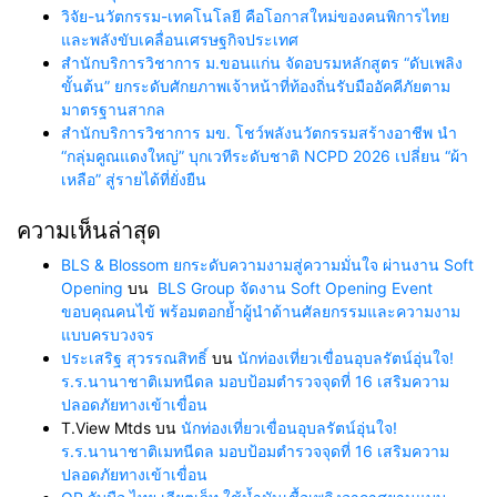
วิจัย-นวัตกรรม-เทคโนโลยี คือโอกาสใหม่ของคนพิการไทย
และพลังขับเคลื่อนเศรษฐกิจประเทศ
สำนักบริการวิชาการ ม.ขอนแก่น จัดอบรมหลักสูตร “ดับเพลิง
ขั้นต้น” ยกระดับศักยภาพเจ้าหน้าที่ท้องถิ่นรับมืออัคคีภัยตาม
มาตรฐานสากล
สำนักบริการวิชาการ มข. โชว์พลังนวัตกรรมสร้างอาชีพ นำ
“กลุ่มคูณแดงใหญ่” บุกเวทีระดับชาติ NCPD 2026 เปลี่ยน “ผ้า
เหลือ” สู่รายได้ที่ยั่งยืน
ความเห็นล่าสุด
BLS & Blossom ยกระดับความงามสู่ความมั่นใจ ผ่านงาน Soft
Opening
บน
BLS Group จัดงาน Soft Opening Event
ขอบคุณคนไข้ พร้อมตอกย้ำผู้นำด้านศัลยกรรมและความงาม
แบบครบวงจร
ประเสริฐ สุวรรณสิทธิ์
บน
นักท่องเที่ยวเขื่อนอุบลรัตน์อุ่นใจ!
ร.ร.นานาชาติเมทนีดล มอบป้อมตำรวจจุดที่ 16 เสริมความ
ปลอดภัยทางเข้าเขื่อน
T.View Mtds
บน
นักท่องเที่ยวเขื่อนอุบลรัตน์อุ่นใจ!
ร.ร.นานาชาติเมทนีดล มอบป้อมตำรวจจุดที่ 16 เสริมความ
ปลอดภัยทางเข้าเขื่อน