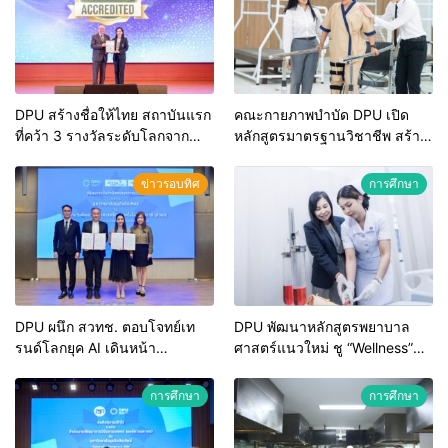
DPU สร้างชื่อให้ไทย สถาบันแรก
คณะกายภาพบำบัด DPU เปิด
ที่คว้า 3 รางวัลระดับโลกจาก
หลักสูตรมาตรฐานวิชาชีพ สร้าง
IEAC พร้อมคะแนนเต็ม 5 ดาวทุก
นักกายภาพบำบัดรุ่นใหม่ สู่ผู้
หมวดแห่งแรกในไทย ตอกย้ำการ
ประกอบการอุตสาหกรรมสุขภาพ
ข่าวรอบทิศ
การศึกษา
มุ่งพัฒนาศักยภาพเด็กไทยสู่อาชีพ
ยุคใหม่
DPU ผนึก สวทช. ตอบโจทย์เท
DPU พัฒนาหลักสูตรพยาบาล
รนด์โลกยุค AI เดินหน้า
ศาสตร์แนวใหม่ ชู “Wellness”
Embedded AI เพื่อการศึกษา ยก
สร้างพยาบาลคุณภาพ ตอบโจทย์
ระดับการใช้งานจริงในชีวิต-
สังคมสุขภาพยุคใหม่
การศึกษา
การศึกษา
ธุรกิจ