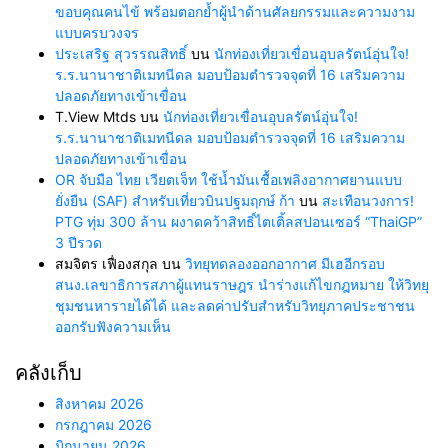
ขอบคุณคนไข้ พร้อมตอกย้ำผู้นำด้านศัลยกรรมและความงาม
แบบครบวงจร
ประเสริฐ สุวรรณสิทธิ์
บน
นักท่องเที่ยวเขื่อนอุบลรัตน์อุ่นใจ!
ร.ร.นานาชาติเมทนีดล มอบป้อมตำรวจจุดที่ 16 เสริมความ
ปลอดภัยทางเข้าเขื่อน
T.View Mtds
บน
นักท่องเที่ยวเขื่อนอุบลรัตน์อุ่นใจ!
ร.ร.นานาชาติเมทนีดล มอบป้อมตำรวจจุดที่ 16 เสริมความ
ปลอดภัยทางเข้าเขื่อน
OR จับมือ ไทย เวียตเจ็ท ใช้น้ำมันเชื้อเพลิงอากาศยานแบบ
ยั่งยืน (SAF) สำหรับเที่ยวบินปฐมฤกษ์ ก้า
บน
สะเทือนวงการ!
PTG ทุ่ม 300 ล้าน ผงาดคว้าสิทธิ์ไตเติ้ลสปอนเซอร์ “ThaiGP”
3 ปีรวด
สมจิตร เฟื่องสกุล
บน
วิทยุทดลองออกอากาศ มีเฮอีกรอบ
สนง.เลขาธิการสภาผู้แทนราษฎร นำร่างแก้ไขกฎหมาย ให้วิทยุ
ชุมชนหารายได้ได้ และลดค่าปรับสำหรับวิทยุภาคประชาชน
ออกรับฟังความเห็น
คลังเก็บ
สิงหาคม 2026
กรกฎาคม 2026
มิถุนายน 2026