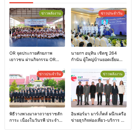
ข่าวพลังงาน
ข่าวประจำวัน
OR จุดประกายศักยภาพ
นายกฯ อนุทิน เชิดชู 264
เยาวชน ผ่านกิจกรรม OR
กำนัน ผู้ใหญ่บ้านยอดเยี่ยม
Futsal Clinic
มอบแหนบทองคำ “รางวัล
เกียรติยศแห่งการเสียสละ”
ข่าวประจำวัน
ข่าวพลังงาน
พิธีวางพวงมาลาถวายราชสัก
อินฟอร์มา มาร์เก็ตส์ ผนึกเครือ
การะ เนื่องในวันรพี ประจำปี
ข่ายธุรกิจท่องเที่ยว-บริการ จัด
2569 และการแข่งขันฟุตบอล
Food & Hospitality Thailand
วันรพี เพื่อเชื่อมความสัมพันธ์
2026 เชื่อม 4 งานใหญ่ สร้าง