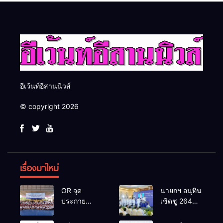
อันดีของหน่วยงานใน
โอกาสธุรกิจครบวงจร ด้วย
กระบวนการยุติธรรม
ครับ
อีเว้นท์อีสานนิวส์
© copyright 2026
เรื่องมาใหม่
OR จุด
นายกฯ อนุทิน
ประกาย
เชิดชู 264
ศักยภาพ
กำนัน ผู้ใหญ่
เยาวชน ผ่าน
บ้านยอดเยี่ยม