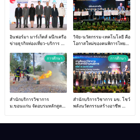
อินฟอร์มา มาร์เก็ตส์ ผนึกเครือ
วิจัย-นวัตกรรม-เทคโนโลยี คือ
ข่ายธุรกิจท่องเที่ยว-บริการ จัด
โอกาสใหม่ของคนพิการไทย
Food & Hospitality Thailand
และพลังขับเคลื่อนเศรษฐกิจ
2026 เชื่อม 4 งานใหญ่ สร้าง
ประเทศ
การศึกษา
การศึกษา
โอกาสธุรกิจครบวงจร ด้วย
ครับ
สำนักบริการวิชาการ
สำนักบริการวิชาการ มข. โชว์
ม.ขอนแก่น จัดอบรมหลักสูตร
พลังนวัตกรรมสร้างอาชีพ นำ
“ดับเพลิงขั้นต้น” ยกระดับ
“กลุ่มคูณแดงใหญ่” บุกเวที
ศักยภาพเจ้าหน้าที่ท้องถิ่น
ระดับชาติ NCPD 2026
รับมืออัคคีภัยตามมาตรฐาน
เปลี่ยน “ผ้าเหลือ” สู่รายได้ที่
สากล
ยั่งยืน