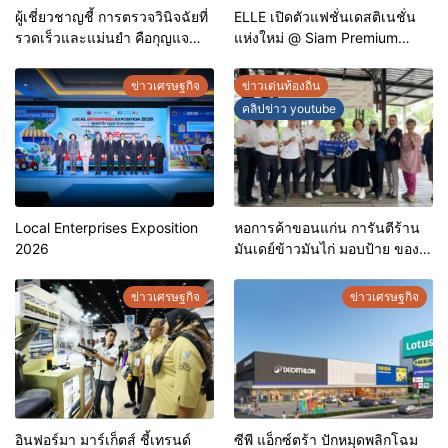
ผู้เชี่ยวชาญชี้ การตรวจวินิจฉัยที่
ELLE เปิดตัวแฟชั่นเดสติเนชั่น
รวดเร็วและแม่นยำ คือกุญแจ
แห่งใหม่ @ Siam Premium
สำคัญสู่การยุติวัณโรคใน
Outlets ช้อปครบทุกสไตล์ พร้อม
ประเทศไทย
ดีลพิเศษลดสูงสุด 70%
ข่าวเศรษฐกิจ
ข่าวเด่นท้องถิ่น
คลิปข่าว youtube
Local Enterprises Exposition
หอการค้าขอนแก่น การันตีร้าน
2026
มันเดย์ข้าวมันไก่ มอบป้าย ของดี
ขอนแก่น ประจำปี 2569 เชิดชูผู้
ประกอบการคุณภาพ ยกระดับ
ข่าวเศรษฐกิจ
ข่าวเศรษฐกิจ
มาตรฐาน สร้างความเชื่อมั่นให้ผู้
บริโภค
อินฟอร์มา มาร์เก็ตส์ ชี้เทรนด์
ซีพี แอ็กซ์ตร้า ปักหมุดพลิกโฉม