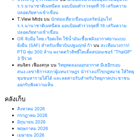
ร.ร.นานาชาติเมทนีดล มอบป้อมตำรวจจุดที่ 16 เสริมความ
ปลอดภัยทางเข้าเขื่อน
T.View Mtds
บน
นักท่องเที่ยวเขื่อนอุบลรัตน์อุ่นใจ!
ร.ร.นานาชาติเมทนีดล มอบป้อมตำรวจจุดที่ 16 เสริมความ
ปลอดภัยทางเข้าเขื่อน
OR จับมือ ไทย เวียตเจ็ท ใช้น้ำมันเชื้อเพลิงอากาศยานแบบ
ยั่งยืน (SAF) สำหรับเที่ยวบินปฐมฤกษ์ ก้า
บน
สะเทือนวงการ!
PTG ทุ่ม 300 ล้าน ผงาดคว้าสิทธิ์ไตเติ้ลสปอนเซอร์ “ThaiGP”
3 ปีรวด
สมจิตร เฟื่องสกุล
บน
วิทยุทดลองออกอากาศ มีเฮอีกรอบ
สนง.เลขาธิการสภาผู้แทนราษฎร นำร่างแก้ไขกฎหมาย ให้วิทยุ
ชุมชนหารายได้ได้ และลดค่าปรับสำหรับวิทยุภาคประชาชน
ออกรับฟังความเห็น
คลังเก็บ
สิงหาคม 2026
กรกฎาคม 2026
มิถุนายน 2026
พฤษภาคม 2026
เมษายน 2026