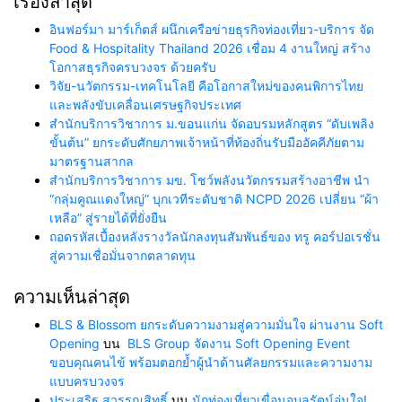
เรื่องล่าสุด
อินฟอร์มา มาร์เก็ตส์ ผนึกเครือข่ายธุรกิจท่องเที่ยว-บริการ จัด
Food & Hospitality Thailand 2026 เชื่อม 4 งานใหญ่ สร้าง
โอกาสธุรกิจครบวงจร ด้วยครับ
วิจัย-นวัตกรรม-เทคโนโลยี คือโอกาสใหม่ของคนพิการไทย
และพลังขับเคลื่อนเศรษฐกิจประเทศ
สำนักบริการวิชาการ ม.ขอนแก่น จัดอบรมหลักสูตร “ดับเพลิง
ขั้นต้น” ยกระดับศักยภาพเจ้าหน้าที่ท้องถิ่นรับมืออัคคีภัยตาม
มาตรฐานสากล
สำนักบริการวิชาการ มข. โชว์พลังนวัตกรรมสร้างอาชีพ นำ
“กลุ่มคูณแดงใหญ่” บุกเวทีระดับชาติ NCPD 2026 เปลี่ยน “ผ้า
เหลือ” สู่รายได้ที่ยั่งยืน
ถอดรหัสเบื้องหลังรางวัลนักลงทุนสัมพันธ์ของ ทรู คอร์ปอเรชั่น
สู่ความเชื่อมั่นจากตลาดทุน
ความเห็นล่าสุด
BLS & Blossom ยกระดับความงามสู่ความมั่นใจ ผ่านงาน Soft
Opening
บน
BLS Group จัดงาน Soft Opening Event
ขอบคุณคนไข้ พร้อมตอกย้ำผู้นำด้านศัลยกรรมและความงาม
แบบครบวงจร
ประเสริฐ สุวรรณสิทธิ์
บน
นักท่องเที่ยวเขื่อนอุบลรัตน์อุ่นใจ!