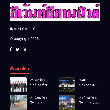
อีเว้นท์อีสานนิวส์
© copyright 2026
เรื่องมาใหม่
อินฟอร์มา
วิจัย-
มาร์เก็ตส์ ผนึก
นวัตกรรม-
เครือข่าย
เทคโนโลยี
ธุรกิจท่อง
คือโอกาสใหม่
สำนักบริการ
สำนักบริการ
เที่ยว-บริการ
ของคนพิการ
วิชาการ
วิชาการ มข.
จัด Food &
ไทย และพลัง
ม.ขอนแก่น
โชว์พลัง