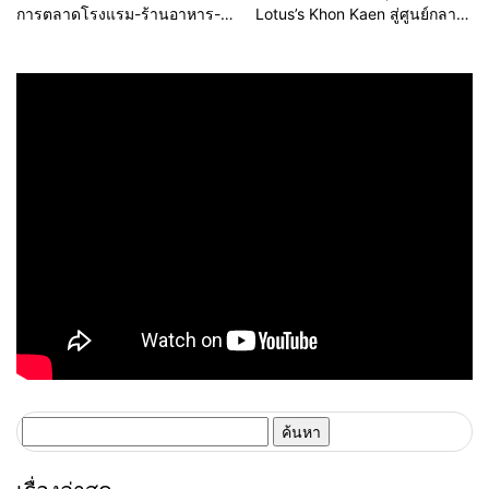
การตลาดโรงแรม-ร้านอาหาร-
Lotus’s Khon Kaen สู่ศูนย์กลาง
ธุรกิจบริการ ชูสุขอนามัยสีเขียว-
การใช้ชีวิตแห่งใหม่ของภูมิภาค
เทคโนโลยีอัจฉริยะ พลิกหลังบ้าน
เดินหน้ายุทธศาสตร์ “Happy
เป็นจุดขายใหม่ เผยงาน Food &
Mall” ดึงพันธมิตรระดับโลก IKEA
Hospitality Thailand 2026
เปิดบริการแห่งแรกในภาคอีสาน
เตรียมขนทัพโซลูชันด้านสุข
อนามัยล่าสุดร่วมโชว์
ค้นหา
สำหรับ: