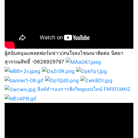
ผู้สนับสนุนแพลตฟอร์มข่าว/สนใจลงโฆษณาติดต่อ นิตยา
สุวรรณสิทธิ์ -0628929797
ลิงค์สำรองการฟังวิทยุออนไลน์ FM101.MHZ