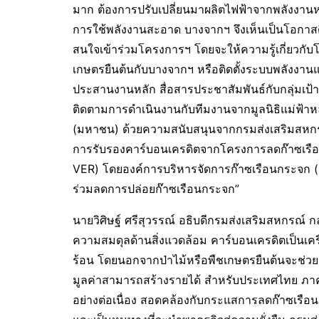
มาก ต้องการปรับเปลี่ยนมาผลิตไฟฟ้าจากพลังงานหม
การใช้พลังงานสะอาด บางจากฯ จึงเห็นเป็นโอกาสด
สนใจเข้าร่วมโครงการฯ โดยจะให้ความรู้เกี่ยวก
เกษตรยืนต้นกับบางจากฯ หรือติดตั้งระบบพลังงานแ
ประสานงานหลัก สื่อสารประชาสัมพันธ์กับกลุ่มเป้
ติดตามการดำเนินงานกับทีมงานจากมูลนิธิแม่ฟ้าหล
(มหาชน) ด้วยความสนับสนุนจากกรมส่งเสริมสหกรณ
การรับรองคาร์บอนเครดิตจากโครงการลดก๊าซเ
VER) โดยองค์การบริหารจัดการก๊าซเรือนกระจก (อ
ร่วมลดการปล่อยก๊าซเรือนกระจก”
นายวิศิษฐ์ ศรีสุวรรณ์ อธิบดีกรมส่งเสริมสหกรณ์ 
ความสมดุลด้านสิ่งแวดล้อม คาร์บอนเครดิตเป็นเค
ร้อน โดยนอกจากป่าไม้หรือพืชเกษตรยืนต้นจะช่วยด
มูลค่าสามารถสร้างรายได้ สำหรับประเทศไทย ภาค
อย่างต่อเนื่อง สอดคล้องกับกระแสการลดก๊าซเรื