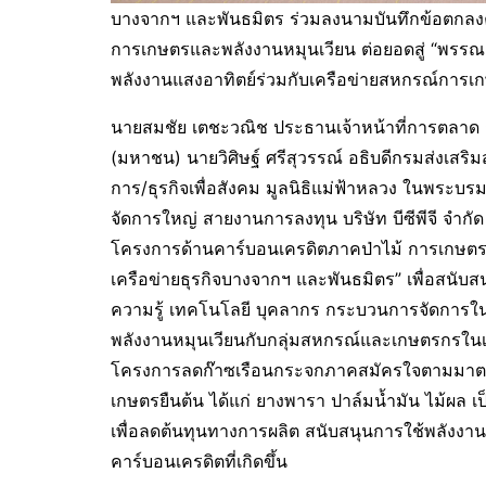
บางจากฯ และพันธมิตร ร่วมลงนามบันทึกข้อตกล
การเกษตรและพลังงานหมุนเวียน ต่อยอดสู่ “พรรณ
พลังงานแสงอาทิตย์ร่วมกับเครือข่ายสหกรณ์การเ
นายสมชัย เตชะวณิช ประธานเจ้าหน้าที่การตลาด กล
(มหาชน) นายวิศิษฐ์ ศรีสุวรรณ์ อธิบดีกรมส่งเสริ
การ/ธุรกิจเพื่อสังคม มูลนิธิแม่ฟ้าหลวง ในพระบร
จัดการใหญ่ สายงานการลงทุน บริษัท บีซีพีจี จำ
โครงการด้านคาร์บอนเครดิตภาคป่าไม้ การเกษต
เครือข่ายธุรกิจบางจากฯ และพันธมิตร” เพื่อสนับส
ความรู้ เทคโนโลยี บุคลากร กระบวนการจัดการ
พลังงานหมุนเวียนกับกลุ่มสหกรณ์และเกษตรกรในเ
โครงการลดก๊าซเรือนกระจกภาคสมัครใจตามมาต
เกษตรยืนต้น ได้แก่ ยางพารา ปาล์มน้ำมัน ไม้ผล เ
เพื่อลดต้นทุนทางการผลิต สนับสนุนการใช้พลังงา
คาร์บอนเครดิตที่เกิดขึ้น