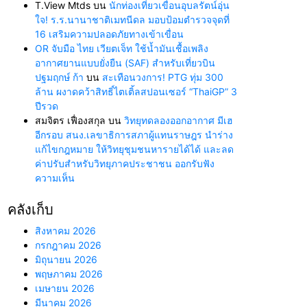
T.View Mtds
บน
นักท่องเที่ยวเขื่อนอุบลรัตน์อุ่น
ใจ! ร.ร.นานาชาติเมทนีดล มอบป้อมตำรวจจุดที่
16 เสริมความปลอดภัยทางเข้าเขื่อน
OR จับมือ ไทย เวียตเจ็ท ใช้น้ำมันเชื้อเพลิง
อากาศยานแบบยั่งยืน (SAF) สำหรับเที่ยวบิน
ปฐมฤกษ์ ก้า
บน
สะเทือนวงการ! PTG ทุ่ม 300
ล้าน ผงาดคว้าสิทธิ์ไตเติ้ลสปอนเซอร์ “ThaiGP” 3
ปีรวด
สมจิตร เฟื่องสกุล
บน
วิทยุทดลองออกอากาศ มีเฮ
อีกรอบ สนง.เลขาธิการสภาผู้แทนราษฎร นำร่าง
แก้ไขกฎหมาย ให้วิทยุชุมชนหารายได้ได้ และลด
ค่าปรับสำหรับวิทยุภาคประชาชน ออกรับฟัง
ความเห็น
คลังเก็บ
สิงหาคม 2026
กรกฎาคม 2026
มิถุนายน 2026
พฤษภาคม 2026
เมษายน 2026
มีนาคม 2026