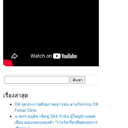
ค้นหา
สำหรับ:
เรื่องล่าสุด
OR จุดประกายศักยภาพเยาวชน ผ่านกิจกรรม OR
Futsal Clinic
นายกฯ อนุทิน เชิดชู 264 กำนัน ผู้ใหญ่บ้านยอด
เยี่ยม มอบแหนบทองคำ “รางวัลเกียรติยศแห่งการ