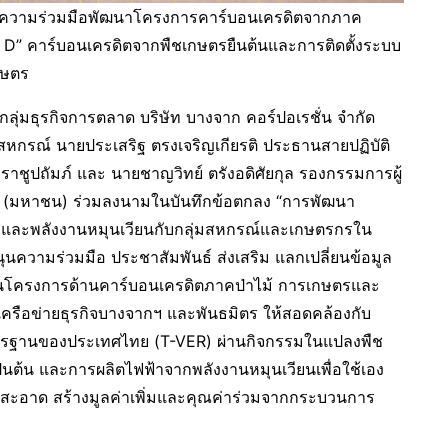
งความร่วมมือพัฒนาโครงการคาร์บอนเครดิตจากภาค
 D” คาร์บอนเครดิตจากพืชเกษตรยืนต้นและการติดตั้งระบบ
กษตร
ุ่มธุรกิจการตลาด บริษัท บางจาก คอร์ปอเรชั่น จำกัด
มสหกรณ์ นายประเสริฐ ตรงเจริญเกียรติ ประธานสายปฏิบัติ
มราชูปถัมภ์ และ นายชาญวิทย์ ตรังอดิศัยกุล รองกรรมการผู้
กัด (มหาชน) ร่วมลงนามในบันทึกข้อตกลง “การพัฒนา
รและพลังงานหมุนเวียนกับกลุ่มสหกรณ์และเกษตรกรใน
นุนความร่วมมือ ประชาสัมพันธ์ ส่งเสริม แลกเปลี่ยนข้อมูล
ในโครงการด้านคาร์บอนเครดิตภาคป่าไม้ การเกษตรและ
ครือข่ายธุรกิจบางจากฯ และพันธมิตร ให้สอดคล้องกับ
รฐานของประเทศไทย (T-VER) ผ่านกิจกรรมในแปลงพืช
ป็นต้น และการผลิตไฟฟ้าจากพลังงานหมุนเวียนเพื่อใช้เอง
นสะอาด สร้างมูลค่าเพิ่มและคุณค่าร่วมจากกระบวนการ