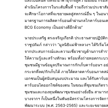
และเป็นหนทางที่จะนำพาธุรกิจสู่ความยั่งยืน กรมส่ง
ดำเนินโครงการในระดับพื้นที่ รวมถึงร่วมประชาสั
จะศึกษาโอกาสที่จะขยายผลสู่สหกรณ์อื่น ๆ ในอนา
มาตรฐานการผลิตคาร์บอนต่ำผ่านกลไกคาร์บอนเค
BCG Economy เป็นอย่างดีอีกด้วย”
นายประเสริฐ ตรงเจริญเกียรติ ประธานสายปฏิบัติกา
ราชูปถัมภ์ กล่าวว่า “มูลนิธิแม่ฟ้าหลวงฯ ได้ริเริ่
จากประสบการณ์และความเชี่ยวชาญด้านการสำรวจแ
ให้ความรู้และสร้างทักษะ พร้อมทั้งถ่ายทอดกระบวน
ชุมชนมีฐานข้อมูลปริมาณการกักเก็บคาร์บอนฯ อย่
กระจกที่ลด/กักเก็บได้ ภายใต้ตลาดคาร์บอนภาค
เอกชนเป็นผู้สนับสนุนงบประมาณ และได้รับคาร์บ
คาร์บอนไดออกไซด์ของตน ในขณะที่ชุมชนเกิดรายได
ชุมชนและกองทุนพัฒนาชุมชนอย่างยั่งยืน สามารถ
บางจากฯ ก็เป็นหนึ่งในพันธมิตรร่วมโครงการจัดการค
พัฒนาระบบ (พ.ศ. 2563-2565) และระยะขยายผลหลังปี