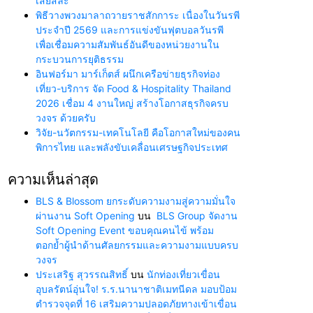
เสียสละ”
พิธีวางพวงมาลาถวายราชสักการะ เนื่องในวันรพี
ประจำปี 2569 และการแข่งขันฟุตบอลวันรพี
เพื่อเชื่อมความสัมพันธ์อันดีของหน่วยงานใน
กระบวนการยุติธรรม
อินฟอร์มา มาร์เก็ตส์ ผนึกเครือข่ายธุรกิจท่อง
เที่ยว-บริการ จัด Food & Hospitality Thailand
2026 เชื่อม 4 งานใหญ่ สร้างโอกาสธุรกิจครบ
วงจร ด้วยครับ
วิจัย-นวัตกรรม-เทคโนโลยี คือโอกาสใหม่ของคน
พิการไทย และพลังขับเคลื่อนเศรษฐกิจประเทศ
ความเห็นล่าสุด
BLS & Blossom ยกระดับความงามสู่ความมั่นใจ
ผ่านงาน Soft Opening
บน
BLS Group จัดงาน
Soft Opening Event ขอบคุณคนไข้ พร้อม
ตอกย้ำผู้นำด้านศัลยกรรมและความงามแบบครบ
วงจร
ประเสริฐ สุวรรณสิทธิ์
บน
นักท่องเที่ยวเขื่อน
อุบลรัตน์อุ่นใจ! ร.ร.นานาชาติเมทนีดล มอบป้อม
ตำรวจจุดที่ 16 เสริมความปลอดภัยทางเข้าเขื่อน