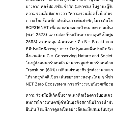
บางจาก คอร์ปอเรชั่น จำกัด (มหาชน) ในฐานะผู้ริ
ความร่วมมือดังกล่าวว่า “ความร่วมมือครั้งนี้ เก
ภาวะโลกร้อนที่กำลังเป็นประเด็นสำคัญในระดับโ
BCP316NET เพื่อตอบสนองต่อเป้าหมายความเป็นก
(พ.ศ. 2573) และปล่อยก๊าซเรือนกระจกสุทธิเป็นศู
2593) ครอบคลุม 4 แนวทาง คือ B = Breakthrou
ที่มีประสิทธิภาพสูง การปรับปรุงและเพิ่มประสิ
สิ่งแวดล้อม C = Conserving Nature and Socie
โยงสู่สังคมคาร์บอนต่ำ ผ่านการดูดซับคาร์บอนด้ว
Transition (60%) เปลี่ยนผ่านธุรกิจสู่พลังงานสะอา
ได้จากธุรกิจสีเขียว เน้นขยายการลงทุนใหม่ ๆ ที
NET Zero Ecosystem การสร้างระบบนิเวศเพื่อรอง
ความร่วมมือนี้เกิดขึ้นจากแนวคิดเรื่องคาร์บอน
สหกรณ์การเกษตรผู้ดำเนินธุรกิจสถานีบริการน้ำม
ยืนต้น โดยมีการดูแลเป็นอย่างดีและมีแผนปรับปร