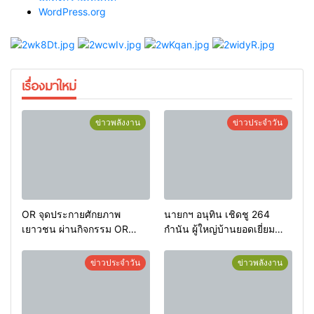
WordPress.org
เรื่องมาใหม่
ข่าวพลังงาน
ข่าวประจำวัน
OR จุดประกายศักยภาพ
นายกฯ อนุทิน เชิดชู 264
เยาวชน ผ่านกิจกรรม OR
กำนัน ผู้ใหญ่บ้านยอดเยี่ยม
Futsal Clinic
มอบแหนบทองคำ “รางวัล
เกียรติยศแห่งการเสียสละ”
ข่าวประจำวัน
ข่าวพลังงาน