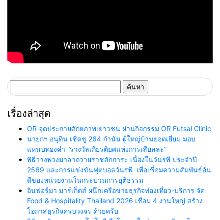
ค้นหา
สำหรับ:
เรื่องล่าสุด
OR จุดประกายศักยภาพเยาวชน ผ่านกิจกรรม OR Futsal Clinic
นายกฯ อนุทิน เชิดชู 264 กำนัน ผู้ใหญ่บ้านยอดเยี่ยม มอบ
แหนบทองคำ “รางวัลเกียรติยศแห่งการเสียสละ”
พิธีวางพวงมาลาถวายราชสักการะ เนื่องในวันรพี ประจำปี
2569 และการแข่งขันฟุตบอลวันรพี เพื่อเชื่อมความสัมพันธ์อัน
ดีของหน่วยงานในกระบวนการยุติธรรม
อินฟอร์มา มาร์เก็ตส์ ผนึกเครือข่ายธุรกิจท่องเที่ยว-บริการ จัด
Food & Hospitality Thailand 2026 เชื่อม 4 งานใหญ่ สร้าง
โอกาสธุรกิจครบวงจร ด้วยครับ