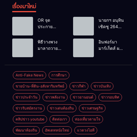
เรื่องมาใหม่
OR จุด
นายกฯ อนุทิน
ประกาย
เชิดชู 264
ศักยภาพ
กำนัน ผู้ใหญ่
เยาวชน ผ่าน
บ้านยอดเยี่ยม
พิธีวางพวง
อินฟอร์มา
กิจกรรม OR
มอบแหนบ
มาลาถวาย
มาร์เก็ตส์ ผนึก
Futsal Clinic
ทองคำ
ราชสักการะ
เครือข่าย
“รางวัล
เนื่องในวันรพี
ธุรกิจท่อง
เกียรติยศแห่ง
ประจำปี
เที่ยว-บริการ
การเสียสละ”
2569 และ
จัด Food &
Anti-Fake News
การศึกษา
การแข่งขัน
Hospitality
ขายบ้าน-ที่ดิน-อสังหาริมทรัพย์
ข่าวกีฬา
ข่าวบันเทิง
ฟุตบอลวันรพี
Thailand
เพื่อเชื่อม
2026 เชื่อม 4
ข่าวประจำวัน
ข่าวพลังงาน
ข่าวยานยนต์
ข่าวรอบทิศ
ความสัมพันธ์
งานใหญ่
อันดีของ
สร้างโอกาส
ข่าวรับสมัตรงาน
ข่าวเด่นท้องถิ่น
ข่าวเศรษฐกิจ
หน่วยงานใน
ธุรกิจครบ
กระบวนการ
วงจร ด้วยครับ
คลิปข่าว youtube
ติดต่อเรา
ท่องเที่ยวตามใจ
ยุติธรรม
พัฒนาท้องถิ่น
อัพเดทหนังใหม่
แวดวงไอที