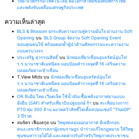
วิจัย-นวัตกรรม-เทคโนโลยี คือโอกาสใหม่ของคนพิการไทย
และพลังขับเคลื่อนเศรษฐกิจประเทศ
ความเห็นล่าสุด
BLS & Blossom ยกระดับความงามสู่ความมั่นใจ ผ่านงาน Soft
Opening
บน
BLS Group จัดงาน Soft Opening Event
ขอบคุณคนไข้ พร้อมตอกย้ำผู้นำด้านศัลยกรรมและความงาม
แบบครบวงจร
ประเสริฐ สุวรรณสิทธิ์
บน
นักท่องเที่ยวเขื่อนอุบลรัตน์อุ่นใจ!
ร.ร.นานาชาติเมทนีดล มอบป้อมตำรวจจุดที่ 16 เสริมความ
ปลอดภัยทางเข้าเขื่อน
T.View Mtds
บน
นักท่องเที่ยวเขื่อนอุบลรัตน์อุ่นใจ!
ร.ร.นานาชาติเมทนีดล มอบป้อมตำรวจจุดที่ 16 เสริมความ
ปลอดภัยทางเข้าเขื่อน
OR จับมือ ไทย เวียตเจ็ท ใช้น้ำมันเชื้อเพลิงอากาศยานแบบ
ยั่งยืน (SAF) สำหรับเที่ยวบินปฐมฤกษ์ ก้า
บน
สะเทือนวงการ!
PTG ทุ่ม 300 ล้าน ผงาดคว้าสิทธิ์ไตเติ้ลสปอนเซอร์ “ThaiGP”
3 ปีรวด
สมจิตร เฟื่องสกุล
บน
วิทยุทดลองออกอากาศ มีเฮอีกรอบ
สนง.เลขาธิการสภาผู้แทนราษฎร นำร่างแก้ไขกฎหมาย ให้วิทยุ
ชุมชนหารายได้ได้ และลดค่าปรับสำหรับวิทยุภาคประชาชน