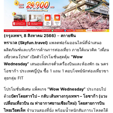
(กรุงเทพฯ
,
8
สิงหาคม
2566
)
–
สกายฟัน
ทราเวล
(Skyfun.travel)
แพลตฟอร์มออนไลน์ที่นำเสนอ
ผลิตภัณฑ์และบริการด้านการท่องเที่ยว ภายใต้แนวคิด
“เพื่อน
เที่ยวคนโปรด”
เปิดตัวโปรโมชั่นสุดคุ้ม
“
Wow
Wednesday
”
เสนอแพ็คเกจตั๋วเครื่องบินและห้องพัก ณ นคร
โอซาก้า ประเทศญี่ปุ่น ซื้อ 1 แถม 1 ตอบโจทย์นักท่องเที่ยวขา
ลุยกลุ่ม FIT
โปรโมชั่นพิเศษ แพ็คเกจ
“
Wow Wednesday
”
ประกอบไป
ด้วย
บัตรโดยสารไป
–
กลับ เส้นทางกรุงเทพฯ
–
โอซาก้า (แวะ
เปลี่ยนเที่ยวบิน ณ ท่าอากาศยานเชียงใหม่) โดยสายการบิน
ไทยเวียตเจ็ท
จำนวนสองที่นั่ง พร้อมน้ำหนักสัมภาระโหลดใต้