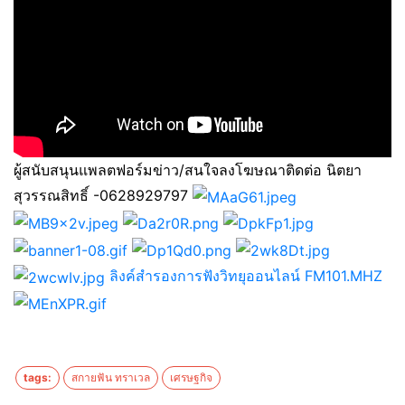
ผู้สนับสนุนแพลตฟอร์มข่าว/สนใจลงโฆษณาติดต่อ นิตยา
สุวรรณสิทธิ์ -0628929797
ลิงค์สำรองการฟังวิทยุออนไลน์ FM101.MHZ
tags:
สกายฟัน ทราเวล
เศรษฐกิจ