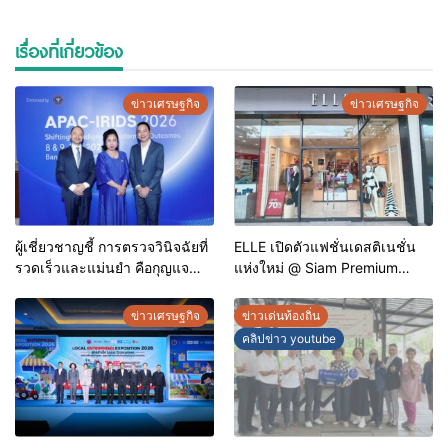
เรื่องที่เกี่ยวข้อง
ข่าวเศรษฐกิจ
ข่าวเศรษฐกิจ
ผู้เชี่ยวชาญชี้ การตรวจวินิจฉัยที่
ELLE เปิดตัวแฟชั่นเดสติเนชั่น
รวดเร็วและแม่นยำ คือกุญแจ
แห่งใหม่ @ Siam Premium
สำคัญสู่การยุติวัณโรคใน
Outlets ช้อปครบทุกสไตล์ พร้อม
ประเทศไทย
ดีลพิเศษลดสูงสุด 70%
ข่าวเศรษฐกิจ
ข่าวเด่นท้องถิ่น
คลิปข่าว youtube