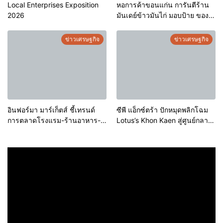
Local Enterprises Exposition
หอการค้าขอนแก่น การันตีร้าน
2026
มันเดย์ข้าวมันไก่ มอบป้าย ของดี
ขอนแก่น ประจำปี 2569 เชิดชูผู้
ประกอบการคุณภาพ ยกระดับ
ข่าวเศรษฐกิจ
ข่าวเศรษฐกิจ
มาตรฐาน สร้างความเชื่อมั่นให้ผู้
บริโภค
อินฟอร์มา มาร์เก็ตส์ ชี้เทรนด์
ซีพี แอ็กซ์ตร้า ปักหมุดพลิกโฉม
การตลาดโรงแรม-ร้านอาหาร-
Lotus’s Khon Kaen สู่ศูนย์กลาง
ธุรกิจบริการ ชูสุขอนามัยสีเขียว-
การใช้ชีวิตแห่งใหม่ของภูมิภาค
เทคโนโลยีอัจฉริยะ พลิกหลังบ้าน
เดินหน้ายุทธศาสตร์ “Happy
เป็นจุดขายใหม่ เผยงาน Food &
Mall” ดึงพันธมิตรระดับโลก IKEA
Hospitality Thailand 2026
เปิดบริการแห่งแรกในภาคอีสาน
เตรียมขนทัพโซลูชันด้านสุข
อนามัยล่าสุดร่วมโชว์