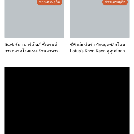
ประกอบการคุณภาพ ยกระดับ
ข่าวเศรษฐกิจ
ข่าวเศรษฐกิจ
มาตรฐาน สร้างความเชื่อมั่นให้ผู้
บริโภค
อินฟอร์มา มาร์เก็ตส์ ชี้เทรนด์
ซีพี แอ็กซ์ตร้า ปักหมุดพลิกโฉม
การตลาดโรงแรม-ร้านอาหาร-
Lotus’s Khon Kaen สู่ศูนย์กลาง
ธุรกิจบริการ ชูสุขอนามัยสีเขียว-
การใช้ชีวิตแห่งใหม่ของภูมิภาค
เทคโนโลยีอัจฉริยะ พลิกหลังบ้าน
เดินหน้ายุทธศาสตร์ “Happy
เป็นจุดขายใหม่ เผยงาน Food &
Mall” ดึงพันธมิตรระดับโลก IKEA
Hospitality Thailand 2026
เปิดบริการแห่งแรกในภาคอีสาน
เตรียมขนทัพโซลูชันด้านสุข
อนามัยล่าสุดร่วมโชว์