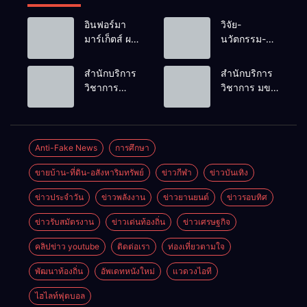
อินฟอร์มา
วิจัย-
มาร์เก็ตส์ ผนึก
นวัตกรรม-
เครือข่าย
เทคโนโลยี
ธุรกิจท่อง
คือโอกาสใหม่
สำนักบริการ
สำนักบริการ
เที่ยว-บริการ
ของคนพิการ
วิชาการ
วิชาการ มข.
จัด Food &
ไทย และพลัง
ม.ขอนแก่น
โชว์พลัง
Hospitality
ขับเคลื่อน
จัดอบรม
นวัตกรรม
Thailand
เศรษฐกิจ
หลักสูตร “ดับ
สร้างอาชีพ
2026 เชื่อม 4
ประเทศ
เพลิงขั้นต้น”
นำ “กลุ่มคูณ
Anti-Fake News
การศึกษา
งานใหญ่
ยกระดับ
แดงใหญ่” บุก
สร้างโอกาส
ขายบ้าน-ที่ดิน-อสังหาริมทรัพย์
ข่าวกีฬา
ข่าวบันเทิง
ศักยภาพเจ้า
เวทีระดับชาติ
ธุรกิจครบ
หน้าที่ท้องถิ่น
NCPD 2026
วงจร ด้วยครับ
ข่าวประจำวัน
ข่าวพลังงาน
ข่าวยานยนต์
ข่าวรอบทิศ
รับมืออัคคีภัย
เปลี่ยน “ผ้า
ตามมาตรฐาน
เหลือ” สู่ราย
ข่าวรับสมัตรงาน
ข่าวเด่นท้องถิ่น
ข่าวเศรษฐกิจ
สากล
ได้ที่ยั่งยืน
คลิปข่าว youtube
ติดต่อเรา
ท่องเที่ยวตามใจ
พัฒนาท้องถิ่น
อัพเดทหนังใหม่
แวดวงไอที
ไฮไลท์ฟุตบอล