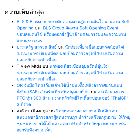
ความเห็นล่าสุด
BLS & Blossom ยกระดับความงามสู่ความมั่นใจ ผ่านงาน Soft
Opening
บน
BLS Group จัดงาน Soft Opening Event
ขอบคุณคนไข้ พร้อมตอกย้ำผู้นำด้านศัลยกรรมและความงาม
แบบครบวงจร
ประเสริฐ สุวรรณสิทธิ์
บน
นักท่องเที่ยวเขื่อนอุบลรัตน์อุ่นใจ!
ร.ร.นานาชาติเมทนีดล มอบป้อมตำรวจจุดที่ 16 เสริมความ
ปลอดภัยทางเข้าเขื่อน
T.View Mtds
บน
นักท่องเที่ยวเขื่อนอุบลรัตน์อุ่นใจ!
ร.ร.นานาชาติเมทนีดล มอบป้อมตำรวจจุดที่ 16 เสริมความ
ปลอดภัยทางเข้าเขื่อน
OR จับมือ ไทย เวียตเจ็ท ใช้น้ำมันเชื้อเพลิงอากาศยานแบบ
ยั่งยืน (SAF) สำหรับเที่ยวบินปฐมฤกษ์ ก้า
บน
สะเทือนวงการ!
PTG ทุ่ม 300 ล้าน ผงาดคว้าสิทธิ์ไตเติ้ลสปอนเซอร์ “ThaiGP”
3 ปีรวด
สมจิตร เฟื่องสกุล
บน
วิทยุทดลองออกอากาศ มีเฮอีกรอบ
สนง.เลขาธิการสภาผู้แทนราษฎร นำร่างแก้ไขกฎหมาย ให้วิทยุ
ชุมชนหารายได้ได้ และลดค่าปรับสำหรับวิทยุภาคประชาชน
ออกรับฟังความเห็น