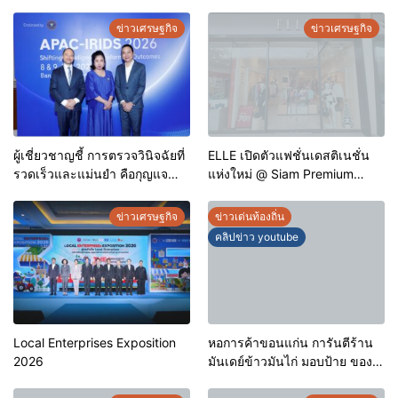
ข่าวเศรษฐกิจ
ข่าวเศรษฐกิจ
ผู้เชี่ยวชาญชี้ การตรวจวินิจฉัยที่
ELLE เปิดตัวแฟชั่นเดสติเนชั่น
รวดเร็วและแม่นยำ คือกุญแจ
แห่งใหม่ @ Siam Premium
สำคัญสู่การยุติวัณโรคใน
Outlets ช้อปครบทุกสไตล์ พร้อม
ประเทศไทย
ดีลพิเศษลดสูงสุด 70%
ข่าวเศรษฐกิจ
ข่าวเด่นท้องถิ่น
คลิปข่าว youtube
Local Enterprises Exposition
หอการค้าขอนแก่น การันตีร้าน
2026
มันเดย์ข้าวมันไก่ มอบป้าย ของดี
ขอนแก่น ประจำปี 2569 เชิดชูผู้