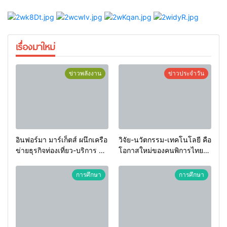
เรื่องมาใหม่
ข่าวพลังงาน
ข่าวประจำวัน
อินฟอร์มา มาร์เก็ตส์ ผนึกเครือ
วิจัย-นวัตกรรม-เทคโนโลยี คือ
ข่ายธุรกิจท่องเที่ยว-บริการ จัด
โอกาสใหม่ของคนพิการไทย
Food & Hospitality Thailand
และพลังขับเคลื่อนเศรษฐกิจ
2026 เชื่อม 4 งานใหญ่ สร้าง
ประเทศ
การศึกษา
การศึกษา
โอกาสธุรกิจครบวงจร ด้วย
ครับ