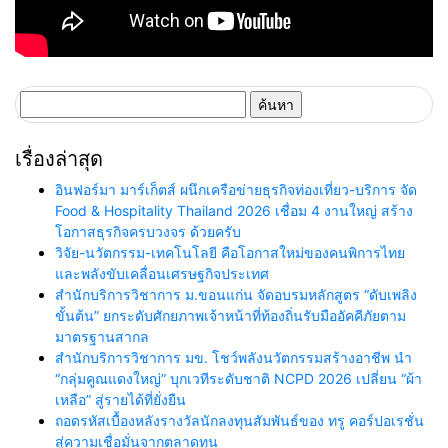
ค้นหา
สำหรับ:
เรื่องล่าสุด
อินฟอร์มา มาร์เก็ตส์ ผนึกเครือข่ายธุรกิจท่องเที่ยว-บริการ จัด
Food & Hospitality Thailand 2026 เชื่อม 4 งานใหญ่ สร้าง
โอกาสธุรกิจครบวงจร ด้วยครับ
วิจัย-นวัตกรรม-เทคโนโลยี คือโอกาสใหม่ของคนพิการไทย
และพลังขับเคลื่อนเศรษฐกิจประเทศ
สำนักบริการวิชาการ ม.ขอนแก่น จัดอบรมหลักสูตร “ดับเพลิง
ขั้นต้น” ยกระดับศักยภาพเจ้าหน้าที่ท้องถิ่นรับมืออัคคีภัยตาม
มาตรฐานสากล
สำนักบริการวิชาการ มข. โชว์พลังนวัตกรรมสร้างอาชีพ นำ
“กลุ่มคูณแดงใหญ่” บุกเวทีระดับชาติ NCPD 2026 เปลี่ยน “ผ้า
เหลือ” สู่รายได้ที่ยั่งยืน
ถอดรหัสเบื้องหลังรางวัลนักลงทุนสัมพันธ์ของ ทรู คอร์ปอเรชั่น
สู่ความเชื่อมั่นจากตลาดทุน