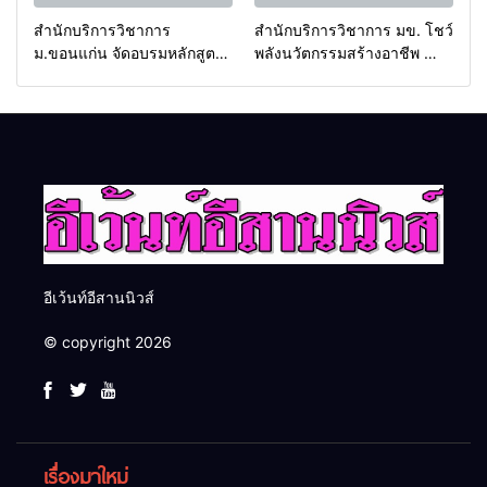
สำนักบริการวิชาการ
สำนักบริการวิชาการ มข. โชว์
ม.ขอนแก่น จัดอบรมหลักสูตร
พลังนวัตกรรมสร้างอาชีพ นำ
“ดับเพลิงขั้นต้น” ยกระดับ
“กลุ่มคูณแดงใหญ่” บุกเวที
ศักยภาพเจ้าหน้าที่ท้องถิ่น
ระดับชาติ NCPD 2026
รับมืออัคคีภัยตามมาตรฐาน
เปลี่ยน “ผ้าเหลือ” สู่รายได้ที่
สากล
ยั่งยืน
อีเว้นท์อีสานนิวส์
© copyright 2026
เรื่องมาใหม่