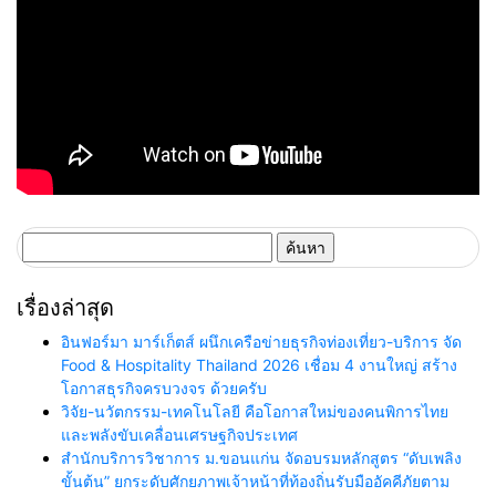
ค้นหา
สำหรับ:
เรื่องล่าสุด
อินฟอร์มา มาร์เก็ตส์ ผนึกเครือข่ายธุรกิจท่องเที่ยว-บริการ จัด
Food & Hospitality Thailand 2026 เชื่อม 4 งานใหญ่ สร้าง
โอกาสธุรกิจครบวงจร ด้วยครับ
วิจัย-นวัตกรรม-เทคโนโลยี คือโอกาสใหม่ของคนพิการไทย
และพลังขับเคลื่อนเศรษฐกิจประเทศ
สำนักบริการวิชาการ ม.ขอนแก่น จัดอบรมหลักสูตร “ดับเพลิง
ขั้นต้น” ยกระดับศักยภาพเจ้าหน้าที่ท้องถิ่นรับมืออัคคีภัยตาม