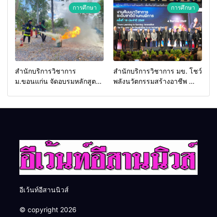
2026 เชื่อม 4 งานใหญ่ สร้าง
ประเทศ
การศึกษา
การศึกษา
โอกาสธุรกิจครบวงจร ด้วย
ครับ
สำนักบริการวิชาการ
สำนักบริการวิชาการ มข. โชว์
ม.ขอนแก่น จัดอบรมหลักสูตร
พลังนวัตกรรมสร้างอาชีพ นำ
“ดับเพลิงขั้นต้น” ยกระดับ
“กลุ่มคูณแดงใหญ่” บุกเวที
ศักยภาพเจ้าหน้าที่ท้องถิ่น
ระดับชาติ NCPD 2026
รับมืออัคคีภัยตามมาตรฐาน
เปลี่ยน “ผ้าเหลือ” สู่รายได้ที่
สากล
ยั่งยืน
อีเว้นท์อีสานนิวส์
© copyright 2026