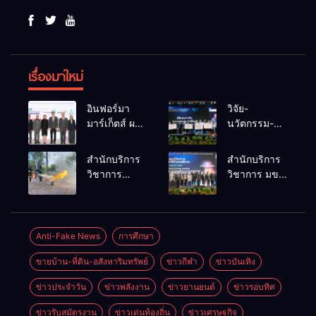
เรื่องมาใหม่
อินฟอร์มา
วิจัย-
มาร์เก็ตส์ ผนึก
นวัตกรรม-
เครือข่าย
เทคโนโลยี
ธุรกิจท่อง
คือโอกาสใหม่
สำนักบริการ
สำนักบริการ
เที่ยว-บริการ
ของคนพิการ
วิชาการ
วิชาการ มข.
จัด Food &
ไทย และพลัง
ม.ขอนแก่น
โชว์พลัง
Hospitality
ขับเคลื่อน
จัดอบรม
นวัตกรรม
Thailand
เศรษฐกิจ
หลักสูตร “ดับ
สร้างอาชีพ
2026 เชื่อม 4
ประเทศ
เพลิงขั้นต้น”
นำ “กลุ่มคูณ
Anti-Fake News
การศึกษา
งานใหญ่
ยกระดับ
แดงใหญ่” บุก
สร้างโอกาส
ขายบ้าน-ที่ดิน-อสังหาริมทรัพย์
ข่าวกีฬา
ข่าวบันเทิง
ศักยภาพเจ้า
เวทีระดับชาติ
ธุรกิจครบ
หน้าที่ท้องถิ่น
NCPD 2026
วงจร ด้วยครับ
ข่าวประจำวัน
ข่าวพลังงาน
ข่าวยานยนต์
ข่าวรอบทิศ
รับมืออัคคีภัย
เปลี่ยน “ผ้า
ตามมาตรฐาน
เหลือ” สู่ราย
ข่าวรับสมัตรงาน
ข่าวเด่นท้องถิ่น
ข่าวเศรษฐกิจ