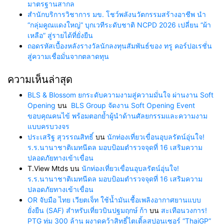
มาตรฐานสากล
สำนักบริการวิชาการ มข. โชว์พลังนวัตกรรมสร้างอาชีพ นำ
“กลุ่มคูณแดงใหญ่” บุกเวทีระดับชาติ NCPD 2026 เปลี่ยน “ผ้า
เหลือ” สู่รายได้ที่ยั่งยืน
ถอดรหัสเบื้องหลังรางวัลนักลงทุนสัมพันธ์ของ ทรู คอร์ปอเรชั่น
สู่ความเชื่อมั่นจากตลาดทุน
ความเห็นล่าสุด
BLS & Blossom ยกระดับความงามสู่ความมั่นใจ ผ่านงาน Soft
Opening
บน
BLS Group จัดงาน Soft Opening Event
ขอบคุณคนไข้ พร้อมตอกย้ำผู้นำด้านศัลยกรรมและความงาม
แบบครบวงจร
ประเสริฐ สุวรรณสิทธิ์
บน
นักท่องเที่ยวเขื่อนอุบลรัตน์อุ่นใจ!
ร.ร.นานาชาติเมทนีดล มอบป้อมตำรวจจุดที่ 16 เสริมความ
ปลอดภัยทางเข้าเขื่อน
T.View Mtds
บน
นักท่องเที่ยวเขื่อนอุบลรัตน์อุ่นใจ!
ร.ร.นานาชาติเมทนีดล มอบป้อมตำรวจจุดที่ 16 เสริมความ
ปลอดภัยทางเข้าเขื่อน
OR จับมือ ไทย เวียตเจ็ท ใช้น้ำมันเชื้อเพลิงอากาศยานแบบ
ยั่งยืน (SAF) สำหรับเที่ยวบินปฐมฤกษ์ ก้า
บน
สะเทือนวงการ!
PTG ทุ่ม 300 ล้าน ผงาดคว้าสิทธิ์ไตเติ้ลสปอนเซอร์ “ThaiGP”