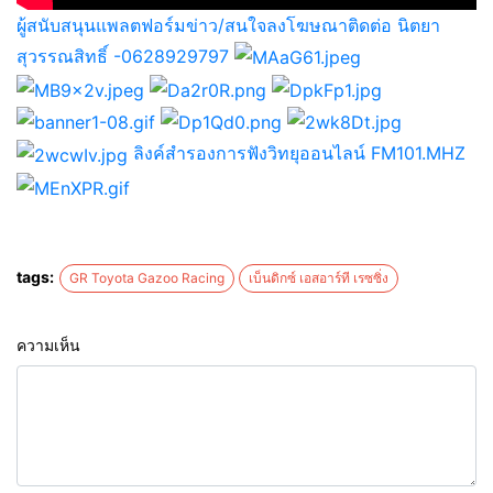
ผู้สนับสนุนแพลตฟอร์มข่าว/สนใจลงโฆษณาติดต่อ นิตยา
สุวรรณสิทธิ์ -0628929797
ลิงค์สำรองการฟังวิทยุออนไลน์ FM101.MHZ
tags:
GR Toyota Gazoo Racing
เบ็นดิกซ์ เอสอาร์ที เรซซิ่ง
ความเห็น