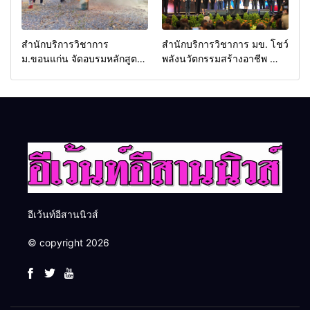
สำนักบริการวิชาการ
สำนักบริการวิชาการ มข. โชว์
ม.ขอนแก่น จัดอบรมหลักสูตร
พลังนวัตกรรมสร้างอาชีพ นำ
“ดับเพลิงขั้นต้น” ยกระดับ
“กลุ่มคูณแดงใหญ่” บุกเวที
ศักยภาพเจ้าหน้าที่ท้องถิ่น
ระดับชาติ NCPD 2026
รับมืออัคคีภัยตามมาตรฐาน
เปลี่ยน “ผ้าเหลือ” สู่รายได้ที่
สากล
ยั่งยืน
อีเว้นท์อีสานนิวส์
© copyright 2026