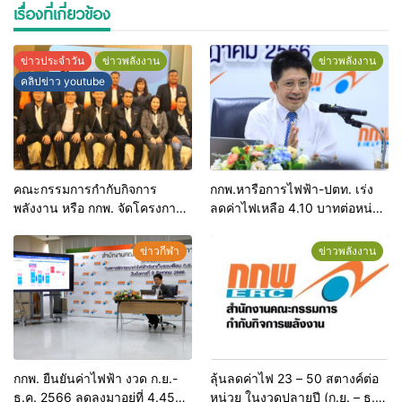
เรื่องที่เกี่ยวข้อง
ข่าวประจำวัน
ข่าวพลังงาน
ข่าวพลังงาน
คลิปข่าว youtube
คณะกรรมการกำกับกิจการ
กกพ.หารือการไฟฟ้า-ปตท. เร่ง
พลังงาน หรือ กกพ. จัดโครงการ
ลดค่าไฟเหลือ 4.10 บาทต่อหน่วย
สัมมนาบทบาทภารกิจและผล
ตามมติ ครม.ให้เสร็จในหนึ่ง
ดำเนินงาน แลกเปลี่ยนเรียนรู้เพื่อ
สัปดาห์
ข่าวกีฬา
ข่าวพลังงาน
ยกระดับการกำกับกิจการพลังงาน
การมีส่วนร่วม พร้อมรับมือยุค
เปลี่ยนผ่านด้านพลังงาน ที่
จ.ขอนแก่น
กกพ. ยืนยันค่าไฟฟ้า งวด ก.ย.-
ลุ้นลดค่าไฟ 23 – 50 สตางค์ต่อ
ธ.ค. 2566 ลดลงมาอยู่ที่ 4.45
หน่วย ในงวดปลายปี (ก.ย. – ธ.ค.