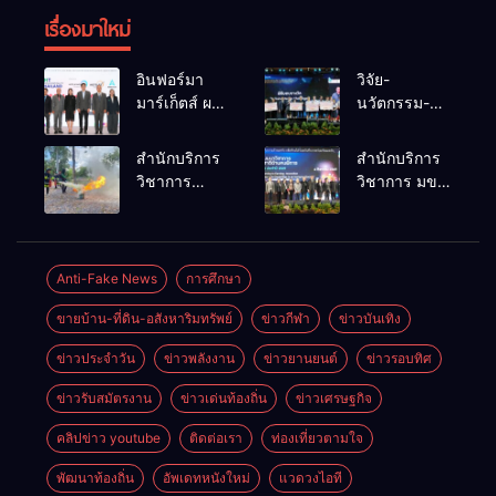
เรื่องมาใหม่
อินฟอร์มา
วิจัย-
มาร์เก็ตส์ ผนึก
นวัตกรรม-
เครือข่าย
เทคโนโลยี
ธุรกิจท่อง
คือโอกาสใหม่
สำนักบริการ
สำนักบริการ
เที่ยว-บริการ
ของคนพิการ
วิชาการ
วิชาการ มข.
จัด Food &
ไทย และพลัง
ม.ขอนแก่น
โชว์พลัง
Hospitality
ขับเคลื่อน
จัดอบรม
นวัตกรรม
Thailand
เศรษฐกิจ
หลักสูตร “ดับ
สร้างอาชีพ
2026 เชื่อม 4
ประเทศ
เพลิงขั้นต้น”
นำ “กลุ่มคูณ
Anti-Fake News
การศึกษา
งานใหญ่
ยกระดับ
แดงใหญ่” บุก
สร้างโอกาส
ขายบ้าน-ที่ดิน-อสังหาริมทรัพย์
ข่าวกีฬา
ข่าวบันเทิง
ศักยภาพเจ้า
เวทีระดับชาติ
ธุรกิจครบ
หน้าที่ท้องถิ่น
NCPD 2026
วงจร ด้วยครับ
ข่าวประจำวัน
ข่าวพลังงาน
ข่าวยานยนต์
ข่าวรอบทิศ
รับมืออัคคีภัย
เปลี่ยน “ผ้า
ตามมาตรฐาน
เหลือ” สู่ราย
ข่าวรับสมัตรงาน
ข่าวเด่นท้องถิ่น
ข่าวเศรษฐกิจ
สากล
ได้ที่ยั่งยืน
คลิปข่าว youtube
ติดต่อเรา
ท่องเที่ยวตามใจ
พัฒนาท้องถิ่น
อัพเดทหนังใหม่
แวดวงไอที