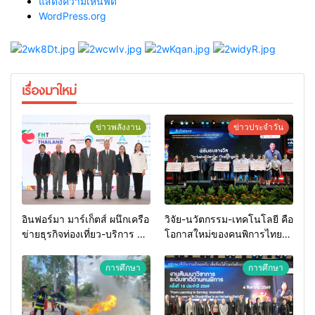
แสดงความเห็นฟีด
WordPress.org
เรื่องมาใหม่
ข่าวพลังงาน
ข่าวประจำวัน
อินฟอร์มา มาร์เก็ตส์ ผนึกเครือ
วิจัย-นวัตกรรม-เทคโนโลยี คือ
ข่ายธุรกิจท่องเที่ยว-บริการ จัด
โอกาสใหม่ของคนพิการไทย
Food & Hospitality Thailand
และพลังขับเคลื่อนเศรษฐกิจ
2026 เชื่อม 4 งานใหญ่ สร้าง
ประเทศ
การศึกษา
การศึกษา
โอกาสธุรกิจครบวงจร ด้วย
ครับ