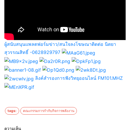
ผู้สนับสนุนแพลตฟอร์มข่าว/สนใจลงโฆษณาติดต่อ นิตยา
สุวรรณสิทธิ์ -0628929797
ลิงค์สำรองการฟังวิทยุออนไลน์ FM101.MHZ
tags:
คณะกรรมการกำกับกิจการพลังงาน
ความเห็น