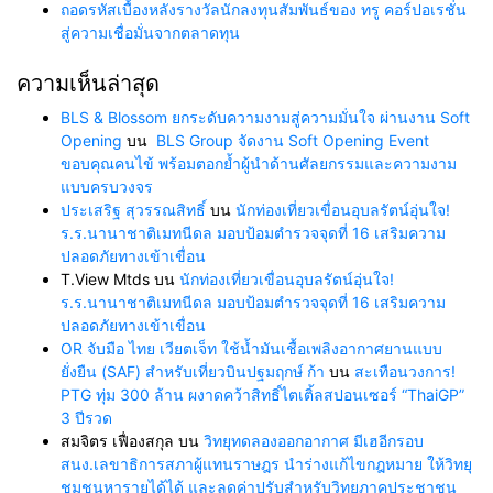
ถอดรหัสเบื้องหลังรางวัลนักลงทุนสัมพันธ์ของ ทรู คอร์ปอเรชั่น
สู่ความเชื่อมั่นจากตลาดทุน
ความเห็นล่าสุด
BLS & Blossom ยกระดับความงามสู่ความมั่นใจ ผ่านงาน Soft
Opening
บน
BLS Group จัดงาน Soft Opening Event
ขอบคุณคนไข้ พร้อมตอกย้ำผู้นำด้านศัลยกรรมและความงาม
แบบครบวงจร
ประเสริฐ สุวรรณสิทธิ์
บน
นักท่องเที่ยวเขื่อนอุบลรัตน์อุ่นใจ!
ร.ร.นานาชาติเมทนีดล มอบป้อมตำรวจจุดที่ 16 เสริมความ
ปลอดภัยทางเข้าเขื่อน
T.View Mtds
บน
นักท่องเที่ยวเขื่อนอุบลรัตน์อุ่นใจ!
ร.ร.นานาชาติเมทนีดล มอบป้อมตำรวจจุดที่ 16 เสริมความ
ปลอดภัยทางเข้าเขื่อน
OR จับมือ ไทย เวียตเจ็ท ใช้น้ำมันเชื้อเพลิงอากาศยานแบบ
ยั่งยืน (SAF) สำหรับเที่ยวบินปฐมฤกษ์ ก้า
บน
สะเทือนวงการ!
PTG ทุ่ม 300 ล้าน ผงาดคว้าสิทธิ์ไตเติ้ลสปอนเซอร์ “ThaiGP”
3 ปีรวด
สมจิตร เฟื่องสกุล
บน
วิทยุทดลองออกอากาศ มีเฮอีกรอบ
สนง.เลขาธิการสภาผู้แทนราษฎร นำร่างแก้ไขกฎหมาย ให้วิทยุ
ชุมชนหารายได้ได้ และลดค่าปรับสำหรับวิทยุภาคประชาชน