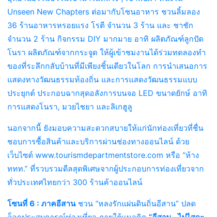
Unseen New Chapters ต่อมากับโซนอาหาร ชวนลิ้มลอง
36 ร้านอาหารหรอยแรง โรตี จำนวน 3 ร้าน และ ชาชัก
จำนวน 2 ร้าน กิจกรรม DIY มากมาย อาทิ ผลิตภัณฑ์ลูกปัด
โนรา ผลิตภัณฑ์จากกระจูด ให้ผู้เข้าชมงานได้ร่วมทดลองทำ
ของที่ระลึกกลับบ้านที่มีเพียงชิ้นเดียวในโลก การนำเสนอการ
แสดงทางวัฒนธรรมท้องถิ่น และการแสดงวัฒนธรรมแบบ
ประยุกต์ ประกอบฉากสุดอลังการบนจอ LED ขนาดยักษ์ อาทิ
การแสดงโนรา, มวยไชยา และลิเกฮูลู
นอกจากนี้ ยังมอบความสะดวกสบายให้แก่นักท่องเที่ยวที่ชื่น
ชอบการซื้อสินค้าและบริการผ่านช่องทางออนไลน์ ด้วย
เว็บไซต์ www.tourismdepartmentstore.com หรือ “ห้าง
ททท.” ที่รวบรวมดีลสุดพิเศษจากผู้ประกอบการท่องเที่ยวจาก
ทั่วประเทศไทยกว่า 300 ร้านค้าออนไลน์
โซนที่ 6 : ภาคอีสาน
ชวน “หลงรักแผ่นดินถิ่นอีสาน” ปลด
ล็อกประสบการณ์ท่องเที่ยว ภายใต้แนวคิด
“อีสาน…ไปไสกะ