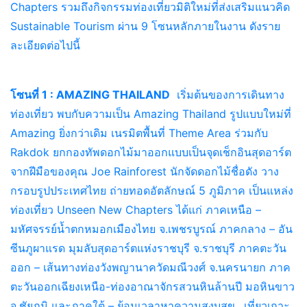
Chapters รวมถึงกิจกรรมท่องเที่ยวมิติใหม่ที่ส่งเสริมแนวคิด
Sustainable Tourism ผ่าน 9 โซนหลักภายในงาน ดังราย
ละเอียดต่อไปนี้
โซนที่ 1 : AMAZING THAILAND
เริ่มต้นของการเดินทาง
ท่องเที่ยว พบกับความเป็น Amazing Thailand รูปแบบใหม่ที่
Amazing ยิ่งกว่าเดิม เนรมิตพื้นที่ Theme Area ร่วมกับ
Rakdok ยกกองทัพดอกไม้มาออกแบบเป็นจุดเช็กอินสุดอาร์ต
จากฝีมือของคุณ Joe Rainforest นักจัดดอกไม้ชื่อดัง วาง
กรอบรูปประเทศไทย ถ่ายทอดอัตลักษณ์ 5 ภูมิภาค เป็นแหล่ง
ท่องเที่ยว Unseen New Chapters ได้แก่ ภาคเหนือ –
มหัศจรรย์น้ำตกหมอกเมืองไทย จ.เพชรบูรณ์ ภาคกลาง – อัน
ซีนภูผาแรด มุมลับสุดอาร์ตแห่งราชบุรี จ.ราชบุรี ภาคตะวัน
ออก – เส้นทางท่องวังพญานาควัดมณีวงศ์ จ.นครนายก ภาค
ตะวันออกเฉียงเหนือ-ท่องอาณาจักรสวนหินล้านปี มอหินขาว
จ.ชัยภูมิ และภาคใต้ – ย้อนเวลาหาความสงบสุข…เที่ยวเกาะ