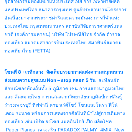
อุตสาหกรรมท่องเที่ยวแห่งประเทศไทย การไฟฟ้าฝ่ายผลิต
แห่งประเทศไทย ธนาคารกรุงเทพ ศูนย์ประสานงานโครงการ
อันเนื่องมาจากพระราชดำริและความมั่นคง การกีฬาแห่ง
ประเทศไทย กรุงเทพมหานคร สถาบันวิจัยดาราศาสตร์แห่ง
ชาติ (องค์การมหาชน) บริษัท ไปรษณีย์ไทย จำกัด ตำรวจ
ท่องเที่ยว สมาคมสายการบินประเทศไทย สมาพันธ์สมาคม
ท่องเที่ยวไทย (FETTA)
โซนที่ 8 : เวทีกลาง
จัดเต็มบรรยากาศแห่งความสนุกสนาน
ส่งมอบความสุขแบบ Non – stop ตลอด 5 วัน
สะท้อนอัต
ลักษณ์ของท้องถิ่นทั้ง 5 ภูมิภาค เช่น การแสดงนาฎมวยไทย
และ คีตะมวยไทย การแสดงจากวิทยาลัยนาฎศิลป์กาฬสินธุ์
รำวงเพชรบุรี ทิฟฟานี่ คาบาเร่ต์โชว์ โขนและโนรา ฟีโน่
เดอะ ระนาด พร้อมการแสดงจากศิลปินที่นำไปสู่การเดินทาง
ท่องเที่ยว เช่น เบิร์ด ธงไชย แมคอินไตย์ เป๊ก ผลิตโชค
Paper Planes เจ เจตริน PARADOX PALMY 4MIX New