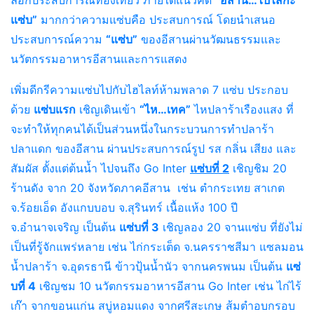
แซ่บ”
มากกว่าความแซ่บคือ ประสบการณ์ โดยนำเสนอ
ประสบการณ์ความ
“แซ่บ”
ของอีสานผ่านวัฒนธรรมและ
นวัตกรรมอาหารอีสานและการแสดง
เพิ่มดีกรีความแซ่บไปกับไฮไลท์ห้ามพลาด 7 แซ่บ ประกอบ
ด้วย
แซ่บแรก
เชิญเดินเข้า
“ไห…เทค”
ไหปลาร้าเรืองแสง ที่
จะทำให้ทุกคนได้เป็นส่วนหนึ่งในกระบวนการทำปลาร้า
ปลาแดก ของอีสาน ผ่านประสบการณ์รูป รส กลิ่น เสียง และ
สัมผัส ตั้งแต่ต้นน้ำ ไปจนถึง Go Inter
แซ่บที่ 2
เชิญชิม 20
ร้านดัง จาก 20 จังหวัดภาคอีสาน เช่น ตำกระเทย สาเกต
จ.ร้อยเอ็ด อังแกบบอบ จ.สุรินทร์ เนื้อแห้ง 100 ปี
จ.อำนาจเจริญ เป็นต้น
แซ่บที่ 3
เชิญลอง 20 จานแซ่บ ที่ยังไม่
เป็นที่รู้จักแพร่หลาย เช่น ไก่กระเต็ด จ.นครราชสีมา แซลมอน
น้ำปลาร้า จ.อุดรธานี ข้าวปุ้นน้ำนัว จากนครพนม เป็นต้น
แซ่
บที่ 4
เชิญชม 10 นวัตกรรมอาหารอีสาน Go Inter เช่น ไก่ไร้
เก๊า จากขอนแก่น สบู่หอมแดง จากศรีสะเกษ ส้มตำอบกรอบ