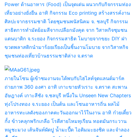
Power ด้านอาหาร (Food) เป็นจุดเด่น ผนวกกับกิจกรรมท่อง
เที่ยวอย่างยั่งยืน อาทิ กิจกรรม Eco printing สร้างสรรค์งาน
ศิลปะจากธรรมชาติ โดยชุมชนพนัสนิคม จ. ชลบุรี กิจกรรม
สาธิตการทำมัดย้อมสีจากเปลือกมังคุด จาก วิสาหกิจชุมชน
แตนบาติก จ.ระยอง กิจกรรมสาธิต โมบายจากขยะ DIY ฝา
ขวดพลาสติกนำมาร้อยเรียงเป็นชิ้นงานโมบาย จากวิสาหกิจ
ชุมชนท่องเที่ยวบ้านธรรมชาติล่าง จ.ตราด
ภายในโซน ผู้เข้าชมงานจะได้พบกับไฮไลท์จุดแลนด์มาร์ค
ถ่ายภาพ 360 องศา อาทิ เกาะขายหัวเราะ จ.ตราด สะพาน
อัษฎางค์ เกาะสีชัง จ.ชลบุรี หนึ่งใน Unseen New Chapters
ทุ่งโปรงทอง จ.ระยอง เป็นต้น และโซนอาหารถิ่น ผลไม้
อาหารทะเลดังของภาคตะวันออกมาไว้ในงาน อาทิ ก๋วยเตี๋ยว
กั้ง ข้าวคลุกพริกเกลือ โรตีสายไหมทุเรียน ทอดมันกระวาน
หมูชะมวง เส้นจันท์ผัดปู น้ำมะปี้ด ไอติมมะยงชิด และจำลอง