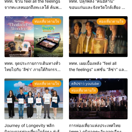
ททท. ชวน feel all the feelings
ททท. ปลุกพลัง “คนอีสาน”
จากทะเลหมอกถึงทะเลใต้ ค้นพบ
ขอนแก่นและจังหวัดใกล้เคียง สู่
เมืองไทยมุมใหม่กับหลากความ
“ทูตถิ่นยั่งยืน” ต่อยอดทุน
รู้สึกที่ไม่รู้ลืม
วัฒนธรรม สร้างการท่องเที่ยว
ท่องเที่ยวตามใจ
ท่องเที่ยวตามใจ
คุณค่าสูงอย่างมีความหมาย
ททท. จุดประกายการเดินทางทั่ว
ททท. เผยเบื้องหลัง “feel all
ไทยไปกับ ‘ลิซ่า’ ภายใต้กิจกรรม
the feelings” แฟชั่น “ลิซ่า” และ
“Feel All the Feelings, Seeking
ไอเทมชุมชน ที่ร้อยเรียงเสน่ห์
Thailand’s Wonders” ชวนเที่ยว
และวิถีไทยในทุกเฟรม
ท่องเที่ยวตามใจ
คลิปข่าว youtube
ทั่วไทย ร่วมสนุก 2 วิธีลุ้นรับของ
ท่องเที่ยวตามใจ
ที่ระลึกสุดพิเศษ 5 สไตล์
Journey of Longevity พลิก
การท่องเที่ยวแห่งประเทศไทย
นิยามการท่องเที่ยวใกล้กรุง สู่เส้น
(ททท.) ภูมิภาคตะวันออกเฉียง