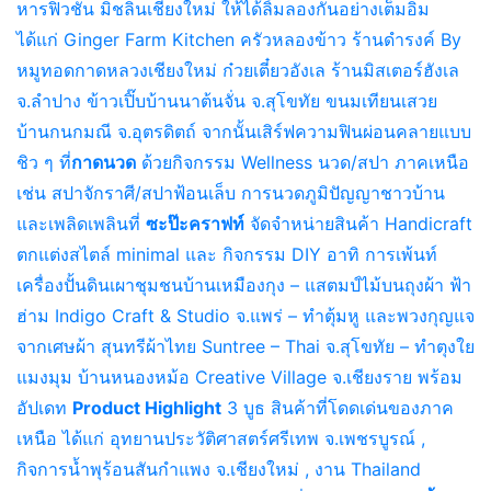
หารฟิวชั่น มิชลินเชียงใหม่ ให้ได้ลิ้มลองกันอย่างเต็มอิ่ม
ได้แก่ Ginger Farm Kitchen ครัวหลองข้าว ร้านดำรงค์ By
หมูทอดกาดหลวงเชียงใหม่ ก๋วยเตี๋ยวอังเล ร้านมิสเตอร์ฮังเล
จ.ลำปาง ข้าวเปิ๊บบ้านนาต้นจั่น จ.สุโขทัย ขนมเทียนเสวย
บ้านกนกมณี จ.อุตรดิตถ์ จากนั้นเสิร์ฟความฟินผ่อนคลายแบบ
ชิว ๆ ที่
กาดนวด
ด้วยกิจกรรม Wellness นวด/สปา ภาคเหนือ
เช่น สปาจักราศี/สปาฟ้อนเล็บ การนวดภูมิปัญญาชาวบ้าน
และเพลิดเพลินที่
ซะป๊ะคราฟท์
จัดจำหน่ายสินค้า Handicraft
ตกแต่งสไตล์ minimal และ กิจกรรม DIY อาทิ การเพ้นท์
เครื่องปั้นดินเผาชุมชนบ้านเหมืองกุง – แสตมป์ไม้บนถุงผ้า ฟ้า
ฮ่าม Indigo Craft & Studio จ.แพร่ – ทำตุ้มหู และพวงกุญแจ
จากเศษผ้า สุนทรีผ้าไทย Suntree – Thai จ.สุโขทัย – ทำตุงใย
แมงมุม บ้านหนองหม้อ Creative Village จ.เชียงราย พร้อม
อัปเดท
Product Highlight
3 บูธ สินค้าที่โดดเด่นของภาค
เหนือ ได้แก่ อุทยานประวัติศาสตร์ศรีเทพ จ.เพชรบูรณ์ ,
กิจการน้ำพุร้อนสันกำแพง จ.เชียงใหม่ , งาน Thailand