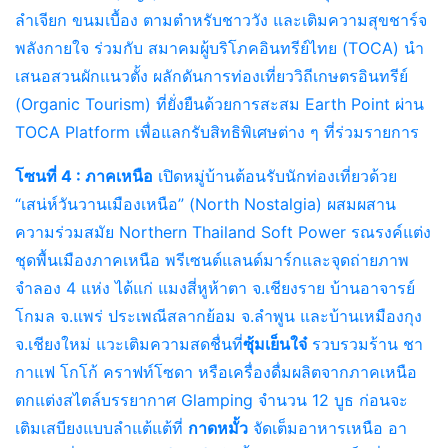
ลำเจียก ขนมเบื้อง ตามตำหรับชาววัง และเติมความสุขชาร์จ
พลังกายใจ ร่วมกับ สมาคมผู้บริโภคอินทรีย์ไทย (TOCA) นำ
เสนอสวนผักแนวตั้ง ผลักดันการท่องเที่ยววิถีเกษตรอินทรีย์
(Organic Tourism) ที่ยั่งยืนด้วยการสะสม Earth Point ผ่าน
TOCA Platform เพื่อแลกรับสิทธิพิเศษต่าง ๆ ที่ร่วมรายการ
โซนที่ 4 : ภาคเหนือ
เปิดหมู่บ้านต้อนรับนักท่องเที่ยวด้วย
“เสน่ห์วันวานเมืองเหนือ” (North Nostalgia) ผสมผสาน
ความร่วมสมัย Northern Thailand Soft Power รณรงค์แต่ง
ชุดพื้นเมืองภาคเหนือ พรีเซนต์แลนด์มาร์กและจุดถ่ายภาพ
จำลอง 4 แห่ง ได้แก่ แมงสี่หูห้าตา จ.เชียงราย บ้านอาจารย์
โกมล จ.แพร่ ประเพณีสลากย้อม จ.ลำพูน และบ้านเหมืองกุง
จ.เชียงใหม่ แวะเติมความสดชื่นที่
ซุ้มเย็นใจ๋
รวบรวมร้าน ชา
กาแฟ โกโก้ คราฟท์โซดา หรือเครื่องดื่มผลิตจากภาคเหนือ
ตกแต่งสไตล์บรรยากาศ Glamping จำนวน 12 บูธ ก่อนจะ
เติมเสบียงแบบลำแต้แต้ที่
กาดหมั้ว
จัดเต็มอาหารเหนือ อา