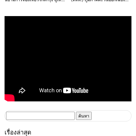
ทางสุขยั่งยืนกับ 7 เมืองน่าเที่ยว
เหนือ ร่วมกับ บริษัท โลเคิล อไลค์
ภาคกลาง
จำกัด เปิดรันเวย์คันแทสุดยิ่งใหญ่
ในกิจกรรม “คันแท แฟชั่นโชว์
ฮอดสาวะถี”
ค้นหา
สำหรับ:
เรื่องล่าสุด