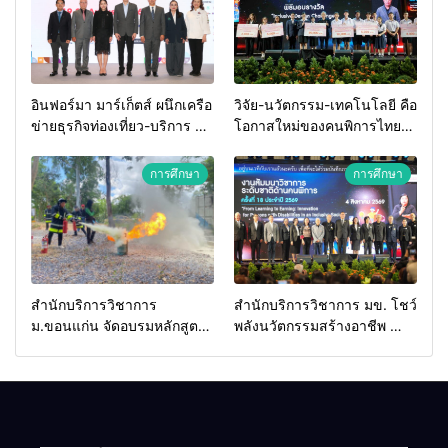
อินฟอร์มา มาร์เก็ตส์ ผนึกเครือ
วิจัย-นวัตกรรม-เทคโนโลยี คือ
ข่ายธุรกิจท่องเที่ยว-บริการ จัด
โอกาสใหม่ของคนพิการไทย
Food & Hospitality Thailand
และพลังขับเคลื่อนเศรษฐกิจ
2026 เชื่อม 4 งานใหญ่ สร้าง
ประเทศ
การศึกษา
การศึกษา
โอกาสธุรกิจครบวงจร ด้วย
ครับ
สำนักบริการวิชาการ
สำนักบริการวิชาการ มข. โชว์
ม.ขอนแก่น จัดอบรมหลักสูตร
พลังนวัตกรรมสร้างอาชีพ นำ
“ดับเพลิงขั้นต้น” ยกระดับ
“กลุ่มคูณแดงใหญ่” บุกเวที
ศักยภาพเจ้าหน้าที่ท้องถิ่น
ระดับชาติ NCPD 2026
รับมืออัคคีภัยตามมาตรฐาน
เปลี่ยน “ผ้าเหลือ” สู่รายได้ที่
สากล
ยั่งยืน