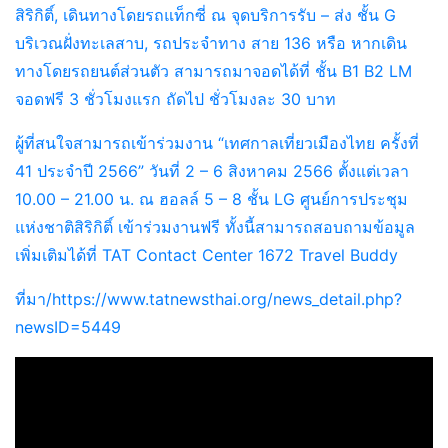
สิริกิติ์, เดินทางโดยรถแท็กซี่ ณ จุดบริการรับ – ส่ง ชั้น G
บริเวณฝั่งทะเลสาบ, รถประจำทาง สาย 136 หรือ หากเดิน
ทางโดยรถยนต์ส่วนตัว สามารถมาจอดได้ที่ ชั้น B1 B2 LM
จอดฟรี 3 ชั่วโมงแรก ถัดไป ชั่วโมงละ 30 บาท
ผู้ที่สนใจสามารถเข้าร่วมงาน “เทศกาลเที่ยวเมืองไทย ครั้งที่
41 ประจำปี 2566” วันที่ 2 – 6 สิงหาคม 2566 ตั้งแต่เวลา
10.00 – 21.00 น. ณ ฮอลล์ 5 – 8 ชั้น LG ศูนย์การประชุม
แห่งชาติสิริกิติ์ เข้าร่วมงานฟรี ทั้งนี้สามารถสอบถามข้อมูล
เพิ่มเติมได้ที่ TAT Contact Center 1672 Travel Buddy
ที่มา/https://www.tatnewsthai.org/news_detail.php?
newsID=5449