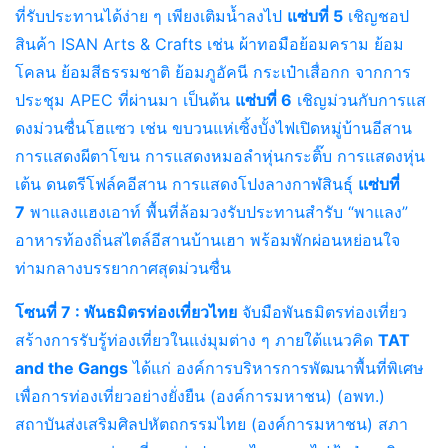
ที่รับประทานได้ง่าย ๆ เพียงเติมน้ำลงไป
แซ่บที่ 5
เชิญชอป
สินค้า ISAN Arts & Crafts เช่น ผ้าทอมือย้อมคราม ย้อม
โคลน ย้อมสีธรรมชาติ ย้อมภูอัคนี กระเป๋าเสื่อกก จากการ
ประชุม APEC ที่ผ่านมา เป็นต้น
แซ่บที่ 6
เชิญม่วนกับการแส
ดงม่วนซื่นโฮแซว เช่น ขบวนแห่เซิ้งบั้งไฟเปิดหมู่บ้านอีสาน
การแสดงผีตาโขน การแสดงหมอลำหุ่นกระติ๊บ การแสดงหุ่น
เต้น ดนตรีโฟล์คอีสาน การแสดงโปงลางกาฬสินธุ์
แซ่บที่
7
พาแลงแฮงเอาท์ พื้นที่ล้อมวงรับประทานสำรับ “พาแลง”
อาหารท้องถิ่นสไตล์อีสานบ้านเฮา พร้อมพักผ่อนหย่อนใจ
ท่ามกลางบรรยากาศสุดม่วนซื่น
โซนที่ 7 : พันธมิตรท่องเที่ยวไทย
จับมือพันธมิตรท่องเที่ยว
สร้างการรับรู้ท่องเที่ยวในแง่มุมต่าง ๆ ภายใต้แนวคิด
TAT
and the Gangs
ได้แก่ องค์การบริหารการพัฒนาพื้นที่พิเศษ
เพื่อการท่องเที่ยวอย่างยั่งยืน (องค์การมหาชน) (อพท.)
สถาบันส่งเสริมศิลปหัตถกรรมไทย (องค์การมหาชน) สภา