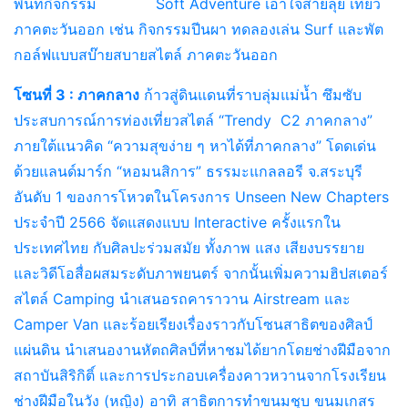
พื้นที่กิจกรรม Soft Adventure เอาใจสายลุย เที่ยว
ภาคตะวันออก เช่น กิจกรรมปีนผา ทดลองเล่น Surf และพัต
กอล์ฟแบบสบ๊ายสบายสไตล์ ภาคตะวันออก
โซนที่ 3 : ภาคกลาง
ก้าวสู่ดินแดนที่ราบลุ่มแม่น้ำ ซึมซับ
ประสบการณ์การท่องเที่ยวสไตล์ “Trendy C2 ภาคกลาง”
ภายใต้แนวคิด “ความสุขง่าย ๆ หาได้ที่ภาคกลาง” โดดเด่น
ด้วยแลนด์มาร์ก “หอมนสิการ” ธรรมะแกลลอรี จ.สระบุรี
อันดับ 1 ของการโหวตในโครงการ Unseen New Chapters
ประจำปี 2566 จัดแสดงแบบ Interactive ครั้งแรกใน
ประเทศไทย กับศิลปะร่วมสมัย ทั้งภาพ แสง เสียงบรรยาย
และวิดีโอสื่อผสมระดับภาพยนตร์ จากนั้นเพิ่มความฮิปสเตอร์
สไตล์ Camping นำเสนอรถคาราวาน Airstream และ
Camper Van และร้อยเรียงเรื่องราวกับโซนสาธิตของศิลป์
แผ่นดิน นำเสนองานหัตถศิลป์ที่หาชมได้ยากโดยช่างฝีมือจาก
สถาบันสิริกิติ์ และการประกอบเครื่องคาวหวานจากโรงเรียน
ช่างฝีมือในวัง (หญิง) อาทิ สาธิตการทำขนมชุบ ขนมเกสร