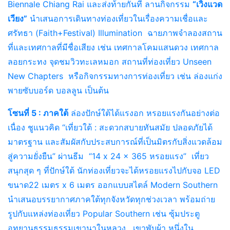
Biennale Chiang Rai และส่งท้ายกันที่ ลานกิจกรรม
“เวิ้งแวด
เวียง”
นำเสนอการเดินทางท่องเที่ยวในเรื่องความเชื่อและ
ศรัทธา (Faith+Festival) Illumination ฉายภาพจำลองสถาน
ที่และเทศกาลที่มีชื่อเสียง เช่น เทศกาลโคมแสนดวง เทศกาล
ลอยกระทง จุดชมวิวทะเลหมอก สถานที่ท่องเที่ยว Unseen
New Chapters หรือกิจกรรมทางการท่องเที่ยว เช่น ล่องแก่ง
พายซับบอร์ด บอลลูน เป็นต้น
โซนที่ 5 : ภาคใต้
ล่องปักษ์ใต้ได้แรงอก หรอยแรงกันอย่างต่อ
เนื่อง ชูแนวคิด “เที่ยวใต้ : สะดวกสบายทันสมัย ปลอดภัยได้
มาตรฐาน และสัมผัสกับประสบการณ์ที่เป็นมิตรกับสิ่งแวดล้อม
สู่ความยั่งยืน” ผ่านธีม “14 x 24 x 365 หรอยแรง” เที่ยว
สนุกสุด ๆ ที่ปักษ์ใต้ นักท่องเที่ยวจะได้หรอยแรงไปกับจอ LED
ขนาด22 เมตร x 6 เมตร ออกแบบสไตล์ Modern Southern
นำเสนอบรรยากาศภาคใต้ทุกจังหวัดทุกช่วงเวลา พร้อมถ่าย
รูปกับแหล่งท่องเที่ยว Popular Southern เช่น ซุ้มประตู
อุทยานธรรมธรรมเขานาในหลวง , เขาพับผ้า หนึ่งใน