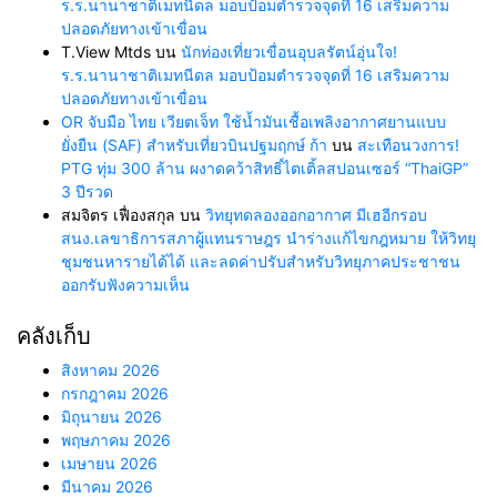
ร.ร.นานาชาติเมทนีดล มอบป้อมตำรวจจุดที่ 16 เสริมความ
ปลอดภัยทางเข้าเขื่อน
T.View Mtds
บน
นักท่องเที่ยวเขื่อนอุบลรัตน์อุ่นใจ!
ร.ร.นานาชาติเมทนีดล มอบป้อมตำรวจจุดที่ 16 เสริมความ
ปลอดภัยทางเข้าเขื่อน
OR จับมือ ไทย เวียตเจ็ท ใช้น้ำมันเชื้อเพลิงอากาศยานแบบ
ยั่งยืน (SAF) สำหรับเที่ยวบินปฐมฤกษ์ ก้า
บน
สะเทือนวงการ!
PTG ทุ่ม 300 ล้าน ผงาดคว้าสิทธิ์ไตเติ้ลสปอนเซอร์ “ThaiGP”
3 ปีรวด
สมจิตร เฟื่องสกุล
บน
วิทยุทดลองออกอากาศ มีเฮอีกรอบ
สนง.เลขาธิการสภาผู้แทนราษฎร นำร่างแก้ไขกฎหมาย ให้วิทยุ
ชุมชนหารายได้ได้ และลดค่าปรับสำหรับวิทยุภาคประชาชน
ออกรับฟังความเห็น
คลังเก็บ
สิงหาคม 2026
กรกฎาคม 2026
มิถุนายน 2026
พฤษภาคม 2026
เมษายน 2026
มีนาคม 2026