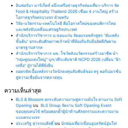
อินฟอร์มา มาร์เก็ตส์ ผนึกเครือข่ายธุรกิจท่องเที่ยว-บริการ จัด
Food & Hospitality Thailand 2026 เชื่อม 4 งานใหญ่ สร้าง
โอกาสธุรกิจครบวงจร ด้วยครับ
วิจัย-นวัตกรรม-เทคโนโลยี คือโอกาสใหม่ของคนพิการไทย
และพลังขับเคลื่อนเศรษฐกิจประเทศ
สำนักบริการวิชาการ ม.ขอนแก่น จัดอบรมหลักสูตร “ดับเพลิง
ขั้นต้น” ยกระดับศักยภาพเจ้าหน้าที่ท้องถิ่นรับมืออัคคีภัยตาม
มาตรฐานสากล
สำนักบริการวิชาการ มข. โชว์พลังนวัตกรรมสร้างอาชีพ นำ
“กลุ่มคูณแดงใหญ่” บุกเวทีระดับชาติ NCPD 2026 เปลี่ยน “ผ้า
เหลือ” สู่รายได้ที่ยั่งยืน
ถอดรหัสเบื้องหลังรางวัลนักลงทุนสัมพันธ์ของ ทรู คอร์ปอเรชั่น
สู่ความเชื่อมั่นจากตลาดทุน
ความเห็นล่าสุด
BLS & Blossom ยกระดับความงามสู่ความมั่นใจ ผ่านงาน Soft
Opening
บน
BLS Group จัดงาน Soft Opening Event
ขอบคุณคนไข้ พร้อมตอกย้ำผู้นำด้านศัลยกรรมและความงาม
แบบครบวงจร
ประเสริฐ สุวรรณสิทธิ์
บน
นักท่องเที่ยวเขื่อนอุบลรัตน์อุ่นใจ!