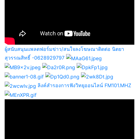
ผู้สนับสนุนแพลตฟอร์มข่าว/สนใจลงโฆษณาติดต่อ นิตยา
สุวรรณสิทธิ์ -0628929797
ลิงค์สำรองการฟังวิทยุออนไลน์ FM101.MHZ