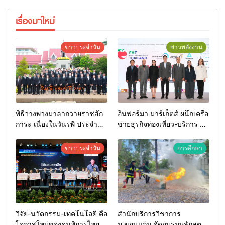
เรื่องมาใหม่
ข่าวประจำวัน
ข่าวพลังงาน
พิธีวางพวงมาลาถวายราชสัก
อินฟอร์มา มาร์เก็ตส์ ผนึกเครือ
การะ เนื่องในวันรพี ประจำปี
ข่ายธุรกิจท่องเที่ยว-บริการ จัด
2569 และการแข่งขันฟุตบอล
Food & Hospitality Thailand
วันรพี เพื่อเชื่อมความสัมพันธ์
2026 เชื่อม 4 งานใหญ่ สร้าง
ข่าวประจำวัน
การศึกษา
อันดีของหน่วยงานใน
โอกาสธุรกิจครบวงจร ด้วย
กระบวนการยุติธรรม
ครับ
วิจัย-นวัตกรรม-เทคโนโลยี คือ
สำนักบริการวิชาการ
โอกาสใหม่ของคนพิการไทย
ม.ขอนแก่น จัดอบรมหลักสูตร