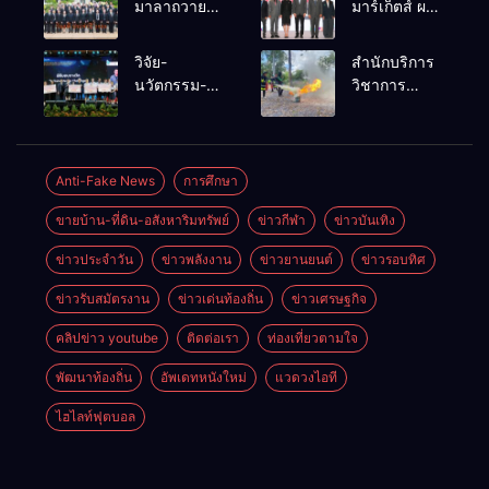
มาลาถวาย
มาร์เก็ตส์ ผนึก
ราชสักการะ
เครือข่าย
เนื่องในวันรพี
ธุรกิจท่อง
วิจัย-
สำนักบริการ
ประจำปี
เที่ยว-บริการ
นวัตกรรม-
วิชาการ
2569 และ
จัด Food &
เทคโนโลยี
ม.ขอนแก่น
การแข่งขัน
Hospitality
คือโอกาสใหม่
จัดอบรม
ฟุตบอลวันรพี
Thailand
ของคนพิการ
หลักสูตร “ดับ
เพื่อเชื่อม
2026 เชื่อม 4
ไทย และพลัง
เพลิงขั้นต้น”
Anti-Fake News
การศึกษา
ความสัมพันธ์
งานใหญ่
ขับเคลื่อน
ยกระดับ
อันดีของ
สร้างโอกาส
ขายบ้าน-ที่ดิน-อสังหาริมทรัพย์
ข่าวกีฬา
ข่าวบันเทิง
เศรษฐกิจ
ศักยภาพเจ้า
หน่วยงานใน
ธุรกิจครบ
ประเทศ
หน้าที่ท้องถิ่น
กระบวนการ
วงจร ด้วยครับ
ข่าวประจำวัน
ข่าวพลังงาน
ข่าวยานยนต์
ข่าวรอบทิศ
รับมืออัคคีภัย
ยุติธรรม
ตามมาตรฐาน
ข่าวรับสมัตรงาน
ข่าวเด่นท้องถิ่น
ข่าวเศรษฐกิจ
สากล
คลิปข่าว youtube
ติดต่อเรา
ท่องเที่ยวตามใจ
พัฒนาท้องถิ่น
อัพเดทหนังใหม่
แวดวงไอที
ไฮไลท์ฟุตบอล