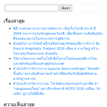
ค้นหา
สำหรับ:
เรื่องล่าสุด
พิธีวางพวงมาลาถวายราชสักการะ เนื่องในวันรพี ประจำปี
2569 และการแข่งขันฟุตบอลวันรพี เพื่อเชื่อมความสัมพันธ์อัน
ดีของหน่วยงานในกระบวนการยุติธรรม
อินฟอร์มา มาร์เก็ตส์ ผนึกเครือข่ายธุรกิจท่องเที่ยว-บริการ จัด
Food & Hospitality Thailand 2026 เชื่อม 4 งานใหญ่ สร้าง
โอกาสธุรกิจครบวงจร ด้วยครับ
วิจัย-นวัตกรรม-เทคโนโลยี คือโอกาสใหม่ของคนพิการไทย
และพลังขับเคลื่อนเศรษฐกิจประเทศ
สำนักบริการวิชาการ ม.ขอนแก่น จัดอบรมหลักสูตร “ดับเพลิง
ขั้นต้น” ยกระดับศักยภาพเจ้าหน้าที่ท้องถิ่นรับมืออัคคีภัยตาม
มาตรฐานสากล
สำนักบริการวิชาการ มข. โชว์พลังนวัตกรรมสร้างอาชีพ นำ
“กลุ่มคูณแดงใหญ่” บุกเวทีระดับชาติ NCPD 2026 เปลี่ยน “ผ้า
เหลือ” สู่รายได้ที่ยั่งยืน
ความเห็นล่าสุด