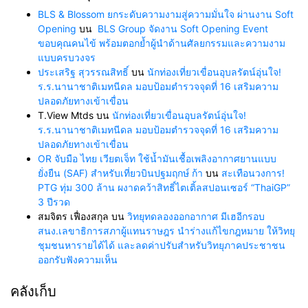
BLS & Blossom ยกระดับความงามสู่ความมั่นใจ ผ่านงาน Soft
Opening
บน
BLS Group จัดงาน Soft Opening Event
ขอบคุณคนไข้ พร้อมตอกย้ำผู้นำด้านศัลยกรรมและความงาม
แบบครบวงจร
ประเสริฐ สุวรรณสิทธิ์
บน
นักท่องเที่ยวเขื่อนอุบลรัตน์อุ่นใจ!
ร.ร.นานาชาติเมทนีดล มอบป้อมตำรวจจุดที่ 16 เสริมความ
ปลอดภัยทางเข้าเขื่อน
T.View Mtds
บน
นักท่องเที่ยวเขื่อนอุบลรัตน์อุ่นใจ!
ร.ร.นานาชาติเมทนีดล มอบป้อมตำรวจจุดที่ 16 เสริมความ
ปลอดภัยทางเข้าเขื่อน
OR จับมือ ไทย เวียตเจ็ท ใช้น้ำมันเชื้อเพลิงอากาศยานแบบ
ยั่งยืน (SAF) สำหรับเที่ยวบินปฐมฤกษ์ ก้า
บน
สะเทือนวงการ!
PTG ทุ่ม 300 ล้าน ผงาดคว้าสิทธิ์ไตเติ้ลสปอนเซอร์ “ThaiGP”
3 ปีรวด
สมจิตร เฟื่องสกุล
บน
วิทยุทดลองออกอากาศ มีเฮอีกรอบ
สนง.เลขาธิการสภาผู้แทนราษฎร นำร่างแก้ไขกฎหมาย ให้วิทยุ
ชุมชนหารายได้ได้ และลดค่าปรับสำหรับวิทยุภาคประชาชน
ออกรับฟังความเห็น
คลังเก็บ