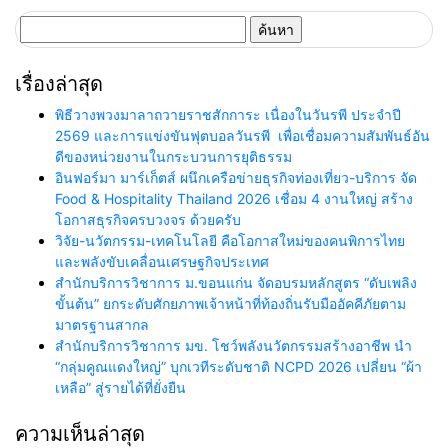
ค้นหา
สำหรับ:
เรื่องล่าสุด
พิธีวางพวงมาลาถวายราชสักการะ เนื่องในวันรพี ประจำปี
2569 และการแข่งขันฟุตบอลวันรพี เพื่อเชื่อมความสัมพันธ์อัน
ดีของหน่วยงานในกระบวนการยุติธรรม
อินฟอร์มา มาร์เก็ตส์ ผนึกเครือข่ายธุรกิจท่องเที่ยว-บริการ จัด
Food & Hospitality Thailand 2026 เชื่อม 4 งานใหญ่ สร้าง
โอกาสธุรกิจครบวงจร ด้วยครับ
วิจัย-นวัตกรรม-เทคโนโลยี คือโอกาสใหม่ของคนพิการไทย
และพลังขับเคลื่อนเศรษฐกิจประเทศ
สำนักบริการวิชาการ ม.ขอนแก่น จัดอบรมหลักสูตร “ดับเพลิง
ขั้นต้น” ยกระดับศักยภาพเจ้าหน้าที่ท้องถิ่นรับมืออัคคีภัยตาม
มาตรฐานสากล
สำนักบริการวิชาการ มข. โชว์พลังนวัตกรรมสร้างอาชีพ นำ
“กลุ่มคูณแดงใหญ่” บุกเวทีระดับชาติ NCPD 2026 เปลี่ยน “ผ้า
เหลือ” สู่รายได้ที่ยั่งยืน
ความเห็นล่าสุด