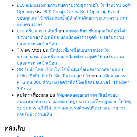
BLS & Blossom ยกระดับความงามสู่ความมั่นใจ ผ่านงาน Soft
Opening
บน
BLS Group จัดงาน Soft Opening Event
ขอบคุณคนไข้ พร้อมตอกย้ำผู้นำด้านศัลยกรรมและความงาม
แบบครบวงจร
ประเสริฐ สุวรรณสิทธิ์
บน
นักท่องเที่ยวเขื่อนอุบลรัตน์อุ่นใจ!
ร.ร.นานาชาติเมทนีดล มอบป้อมตำรวจจุดที่ 16 เสริมความ
ปลอดภัยทางเข้าเขื่อน
T.View Mtds
บน
นักท่องเที่ยวเขื่อนอุบลรัตน์อุ่นใจ!
ร.ร.นานาชาติเมทนีดล มอบป้อมตำรวจจุดที่ 16 เสริมความ
ปลอดภัยทางเข้าเขื่อน
OR จับมือ ไทย เวียตเจ็ท ใช้น้ำมันเชื้อเพลิงอากาศยานแบบ
ยั่งยืน (SAF) สำหรับเที่ยวบินปฐมฤกษ์ ก้า
บน
สะเทือนวงการ!
PTG ทุ่ม 300 ล้าน ผงาดคว้าสิทธิ์ไตเติ้ลสปอนเซอร์ “ThaiGP”
3 ปีรวด
สมจิตร เฟื่องสกุล
บน
วิทยุทดลองออกอากาศ มีเฮอีกรอบ
สนง.เลขาธิการสภาผู้แทนราษฎร นำร่างแก้ไขกฎหมาย ให้วิทยุ
ชุมชนหารายได้ได้ และลดค่าปรับสำหรับวิทยุภาคประชาชน
ออกรับฟังความเห็น
คลังเก็บ