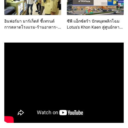
อินฟอร์มา มาร์เก็ตส์ ชี้เทรนด์
ซีพี แอ็กซ์ตร้า ปักหมุดพลิกโฉม
การตลาดโรงแรม-ร้านอาหาร-
Lotus’s Khon Kaen สู่ศูนย์กลาง
ธุรกิจบริการ ชูสุขอนามัยสีเขียว-
การใช้ชีวิตแห่งใหม่ของภูมิภาค
เทคโนโลยีอัจฉริยะ พลิกหลังบ้าน
เดินหน้ายุทธศาสตร์ “Happy
เป็นจุดขายใหม่ เผยงาน Food &
Mall” ดึงพันธมิตรระดับโลก IKEA
Hospitality Thailand 2026
เปิดบริการแห่งแรกในภาคอีสาน
เตรียมขนทัพโซลูชันด้านสุข
อนามัยล่าสุดร่วมโชว์