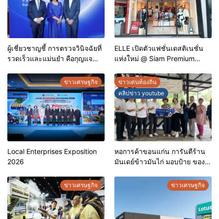
ผู้เชี่ยวชาญชี้ การตรวจวินิจฉัยที่
ELLE เปิดตัวแฟชั่นเดสติเนชั่น
รวดเร็วและแม่นยำ คือกุญแจ
แห่งใหม่ @ Siam Premium
สำคัญสู่การยุติวัณโรคใน
Outlets ช้อปครบทุกสไตล์ พร้อม
ประเทศไทย
ดีลพิเศษลดสูงสุด 70%
ข่าวเศรษฐกิจ
ข่าวเด่นท้องถิ่น
คลิปข่าว youtube
Local Enterprises Exposition
หอการค้าขอนแก่น การันตีร้าน
2026
มันเดย์ข้าวมันไก่ มอบป้าย ของดี
ขอนแก่น ประจำปี 2569 เชิดชูผู้
ประกอบการคุณภาพ ยกระดับ
ข่าวเศรษฐกิจ
ข่าวเศรษฐกิจ
มาตรฐาน สร้างความเชื่อมั่นให้ผู้
บริโภค