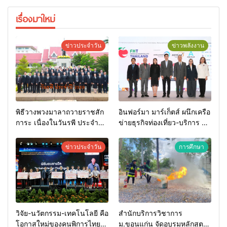
เรื่องมาใหม่
ข่าวประจำวัน
ข่าวพลังงาน
พิธีวางพวงมาลาถวายราชสัก
อินฟอร์มา มาร์เก็ตส์ ผนึกเครือ
การะ เนื่องในวันรพี ประจำปี
ข่ายธุรกิจท่องเที่ยว-บริการ จัด
2569 และการแข่งขันฟุตบอล
Food & Hospitality Thailand
วันรพี เพื่อเชื่อมความสัมพันธ์
2026 เชื่อม 4 งานใหญ่ สร้าง
ข่าวประจำวัน
การศึกษา
อันดีของหน่วยงานใน
โอกาสธุรกิจครบวงจร ด้วย
กระบวนการยุติธรรม
ครับ
วิจัย-นวัตกรรม-เทคโนโลยี คือ
สำนักบริการวิชาการ
โอกาสใหม่ของคนพิการไทย
ม.ขอนแก่น จัดอบรมหลักสูตร