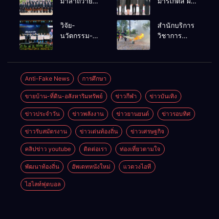
มาลาถวาย
มาร์เก็ตส์ ผนึก
ราชสักการะ
เครือข่าย
เนื่องในวันรพี
ธุรกิจท่อง
วิจัย-
สำนักบริการ
ประจำปี
เที่ยว-บริการ
นวัตกรรม-
วิชาการ
2569 และ
จัด Food &
เทคโนโลยี
ม.ขอนแก่น
การแข่งขัน
Hospitality
คือโอกาสใหม่
จัดอบรม
ฟุตบอลวันรพี
Thailand
ของคนพิการ
หลักสูตร “ดับ
เพื่อเชื่อม
2026 เชื่อม 4
ไทย และพลัง
เพลิงขั้นต้น”
Anti-Fake News
การศึกษา
ความสัมพันธ์
งานใหญ่
ขับเคลื่อน
ยกระดับ
อันดีของ
สร้างโอกาส
ขายบ้าน-ที่ดิน-อสังหาริมทรัพย์
ข่าวกีฬา
ข่าวบันเทิง
เศรษฐกิจ
ศักยภาพเจ้า
หน่วยงานใน
ธุรกิจครบ
ประเทศ
หน้าที่ท้องถิ่น
กระบวนการ
วงจร ด้วยครับ
ข่าวประจำวัน
ข่าวพลังงาน
ข่าวยานยนต์
ข่าวรอบทิศ
รับมืออัคคีภัย
ยุติธรรม
ตามมาตรฐาน
ข่าวรับสมัตรงาน
ข่าวเด่นท้องถิ่น
ข่าวเศรษฐกิจ
สากล
คลิปข่าว youtube
ติดต่อเรา
ท่องเที่ยวตามใจ
พัฒนาท้องถิ่น
อัพเดทหนังใหม่
แวดวงไอที
ไฮไลท์ฟุตบอล