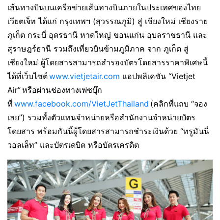
เส้นทางบินบนเครือข่ายเส้นทางบินภายในประเทศของไทย
เวียตเจ็ท ได้แก่ กรุงเทพฯ (สุวรรณภูมิ) สู่ เชียงใหม่ เชียงราย
ภูเก็ต กระบี่ อุดรธานี หาดใหญ่ ขอนแก่น อุบลราชธานี และ
สุราษฎร์ธานี รวมถึงเที่ยวบินข้ามภูมิภาค จาก ภูเก็ต สู่
เชียงใหม่ ผู้โดยสารสามารถสำรองบัตรโดยสารราคาพิเศษนี้
ได้ที่เว็บไซต์
www.vietjetair.com
แอปพลิเคชัน “Vietjet
Air” หรือผ่านช่องทางเฟซบุ๊ก
ที่
www.facebook.com/VietJetThailand
(คลิกที่แถบ “จอง
เลย”) รวมทั้งตัวแทนจำหน่ายหรือสำนักงานจำหน่ายบัตร
โดยสาร พร้อมกันนี้ผู้โดยสารสามารถชำระเงินด้วย “ทรูมันนี่
วอลเล็ท” และบัตรเดบิต หรือบัตรเครดิต