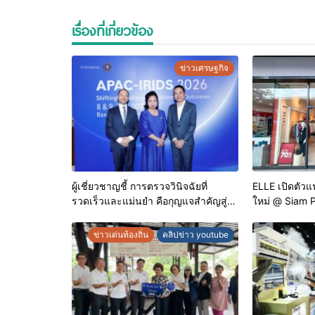
เรื่องที่เกี่ยวข้อง
ข่าวเศรษฐกิจ
ผู้เชี่ยวชาญชี้ การตรวจวินิจฉัยที่
ELLE เปิดตัวแฟ
รวดเร็วและแม่นยำ คือกุญแจสำคัญสู่
ใหม่ @ Siam 
การยุติวัณโรคในประเทศไทย
ครบทุกสไตล์ พ
สูงสุด 70%
ข่าวเด่นท้องถิ่น
คลิปข่าว youtube