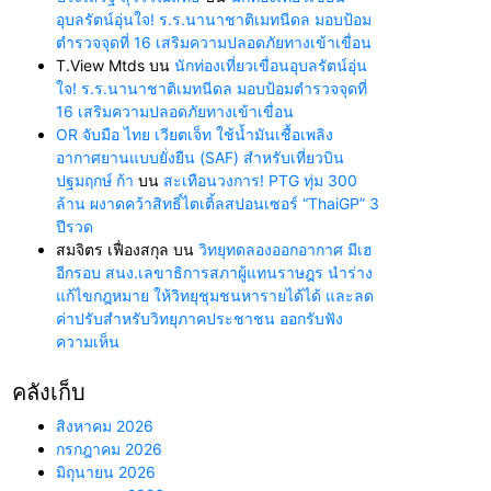
อุบลรัตน์อุ่นใจ! ร.ร.นานาชาติเมทนีดล มอบป้อม
ตำรวจจุดที่ 16 เสริมความปลอดภัยทางเข้าเขื่อน
T.View Mtds
บน
นักท่องเที่ยวเขื่อนอุบลรัตน์อุ่น
ใจ! ร.ร.นานาชาติเมทนีดล มอบป้อมตำรวจจุดที่
16 เสริมความปลอดภัยทางเข้าเขื่อน
OR จับมือ ไทย เวียตเจ็ท ใช้น้ำมันเชื้อเพลิง
อากาศยานแบบยั่งยืน (SAF) สำหรับเที่ยวบิน
ปฐมฤกษ์ ก้า
บน
สะเทือนวงการ! PTG ทุ่ม 300
ล้าน ผงาดคว้าสิทธิ์ไตเติ้ลสปอนเซอร์ “ThaiGP” 3
ปีรวด
สมจิตร เฟื่องสกุล
บน
วิทยุทดลองออกอากาศ มีเฮ
อีกรอบ สนง.เลขาธิการสภาผู้แทนราษฎร นำร่าง
แก้ไขกฎหมาย ให้วิทยุชุมชนหารายได้ได้ และลด
ค่าปรับสำหรับวิทยุภาคประชาชน ออกรับฟัง
ความเห็น
คลังเก็บ
สิงหาคม 2026
กรกฎาคม 2026
มิถุนายน 2026