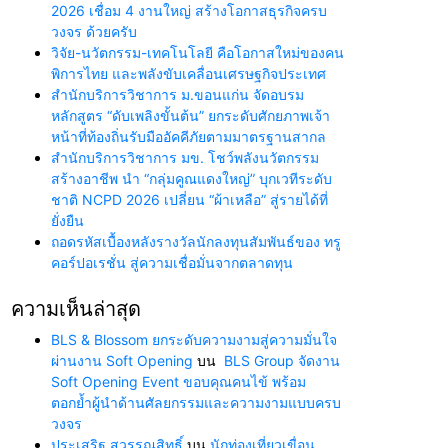
2026 เชื่อม 4 งานใหญ่ สร้างโอกาสธุรกิจครบ
วงจร ด้วยครับ
วิจัย-นวัตกรรม-เทคโนโลยี คือโอกาสใหม่ของคน
พิการไทย และพลังขับเคลื่อนเศรษฐกิจประเทศ
สำนักบริการวิชาการ ม.ขอนแก่น จัดอบรม
หลักสูตร “ดับเพลิงขั้นต้น” ยกระดับศักยภาพเจ้า
หน้าที่ท้องถิ่นรับมืออัคคีภัยตามมาตรฐานสากล
สำนักบริการวิชาการ มข. โชว์พลังนวัตกรรม
สร้างอาชีพ นำ “กลุ่มคูณแดงใหญ่” บุกเวทีระดับ
ชาติ NCPD 2026 เปลี่ยน “ผ้าเหลือ” สู่รายได้ที่
ยั่งยืน
ถอดรหัสเบื้องหลังรางวัลนักลงทุนสัมพันธ์ของ ทรู
คอร์ปอเรชั่น สู่ความเชื่อมั่นจากตลาดทุน
ความเห็นล่าสุด
BLS & Blossom ยกระดับความงามสู่ความมั่นใจ
ผ่านงาน Soft Opening
บน
BLS Group จัดงาน
Soft Opening Event ขอบคุณคนไข้ พร้อม
ตอกย้ำผู้นำด้านศัลยกรรมและความงามแบบครบ
วงจร
ประเสริฐ สุวรรณสิทธิ์
บน
นักท่องเที่ยวเขื่อน