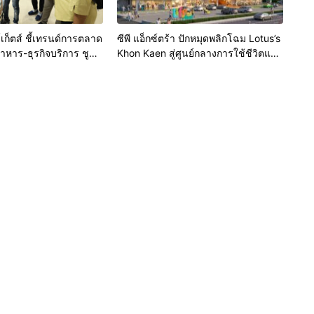
เก็ตส์ ชี้เทรนด์การตลาด
ซีพี แอ็กซ์ตร้า ปักหมุดพลิกโฉม Lotus’s
หาร-ธุรกิจบริการ ชูสุข
Khon Kaen สู่ศูนย์กลางการใช้ชีวิตแห่ง
-เทคโนโลยีอัจฉริยะ พลิก
ใหม่ของภูมิภาค เดินหน้ายุทธศาสตร์
ุดขายใหม่ เผยงาน Food
“Happy Mall” ดึงพันธมิตรระดับโลก
 Thailand 2026 เตรียม
IKEA เปิดบริการแห่งแรกในภาคอีสาน
้านสุขอนามัยล่าสุดร่วม