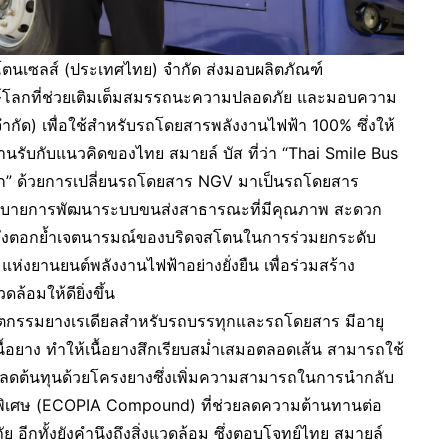
สโตนเซลส์ (ประเทศไทย) จำกัด ส่งมอบผลิตภัณฑ์
โลกที่ช่วยเติมเต็มสมรรถนะความปลอดภัย และมอบความ
จำกัด) เพื่อใช้สำหรับรถโดยสารพลังงานไฟฟ้า 100% ซึ่งให้
บกับแนวคิดของไทย สมายล์ บัส ที่ว่า “Thai Smile Bus
ลก” ด้วยการเปลี่ยนรถโดยสาร NGV มาเป็นรถโดยสาร
นนโยบายการพัฒนาระบบขนส่งสาธารณะที่มีคุณภาพ สะดวก
ละยังตอกย้ำเจตนารมณ์ของบริดจสโตนในการร่วมยกระดับ
ห่งยานยนต์พลังงานไฟฟ้าอย่างยั่งยืน เพื่อร่วมสร้าง
ล้อมให้ดียิ่งขึ้น
ตกรรมยางเรเดียลสำหรับรถบรรทุกและรถโดยสาร มีอายุ
อยาง ทำให้เนื้อยางสึกเรียบสม่ำเสมอตลอดเส้น สามารถใช้
ะลดต้นทุนด้วยโครงยางซึ่งเพิ่มความสามารถในการนำกลับ
างพิเศษ (ECOPIA Compound) ที่ช่วยลดความต้านทานต่อ
ีกทั้งยังคำนึงถึงสิ่งแวดล้อม ซึ่งตอบโจทย์ไทย สมายล์