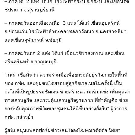
– ภาคใต้ 2 แห่ง ได้แก่ โรงไฟฟ้ากระบี่ จ.กระบี่ และเขื่อนรัช
ชประภา จ.สุราษฎร์ธานี
– ภาคตะวันออกเฉียงเหนือ 3 แห่ง ได้แก่ เขื่อนอุบลรัตน์
จ.ขอนแก่น โรงไฟฟ้าลำตะคองชลภาวัฒนา จ.นครราชสีมา
และเขื่อนจุฬาภรณ์ จ.ชัยภูมิ
– ภาคตะวันตก 2 แห่ง ได้แก่ เขื่อนวชิราลงกรณ และเขื่อน
ศรีนครินทร์ จ.กาญจนบุรี
“กฟผ. เชื่อมั่นว่า ความร่วมมือเพื่อยกระดับธุรกิจภายในพื้นที่
ของ กฟผ. และชุมชนโดยรอบสู่ธุรกิจเวลเนสในครั้งนี้ เป็น
กลไกที่เป็นรูปธรรมชัดเจน ช่วยสร้างความเข้มแข็ง เพิ่มมูลค่า
ทางเศรษฐกิจ และกระตุ้นเศรษฐกิจฐานราก ที่สำคัญคือ ช่วย
ยกระดับคุณภาพชีวิตของชุมชนให้ดีขึ้นอย่างยั่งยืน” ผู้ว่าการ
กฟผ. กล่าวย้ำ
ผู้สนับสนุนแพลตฟอร์มข่าว/สนใจลงโฆษณาติดต่อ นิตยา