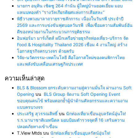
นายกฯ อนุทิน เชิดชู 264 กำนัน ผู้ใหญ่บ้านยอดเยี่ยม มอบ
แหนบทองคำ “รางวัลเกียรติยศแห่งการเสียสละ”
พิธีวางพวงมาลาถวายราชสักการะ เนื่องในวันรพี ประจำปี
2569 และการแข่งขันฟุตบอลวันรพี เพื่อเชื่อมความสัมพันธ์อัน
ดีของหน่วยงานในกระบวนการยุติธรรม
อินฟอร์มา มาร์เก็ตส์ ผนึกเครือข่ายธุรกิจท่องเที่ยว-บริการ จัด
Food & Hospitality Thailand 2026 เชื่อม 4 งานใหญ่ สร้าง
โอกาสธุรกิจครบวงจร ด้วยครับ
วิจัย-นวัตกรรม-เทคโนโลยี คือโอกาสใหม่ของคนพิการไทย
และพลังขับเคลื่อนเศรษฐกิจประเทศ
ความเห็นล่าสุด
BLS & Blossom ยกระดับความงามสู่ความมั่นใจ ผ่านงาน Soft
Opening
บน
BLS Group จัดงาน Soft Opening Event
ขอบคุณคนไข้ พร้อมตอกย้ำผู้นำด้านศัลยกรรมและความงาม
แบบครบวงจร
ประเสริฐ สุวรรณสิทธิ์
บน
นักท่องเที่ยวเขื่อนอุบลรัตน์อุ่นใจ!
ร.ร.นานาชาติเมทนีดล มอบป้อมตำรวจจุดที่ 16 เสริมความ
ปลอดภัยทางเข้าเขื่อน
T.View Mtds
บน
นักท่องเที่ยวเขื่อนอุบลรัตน์อุ่นใจ!