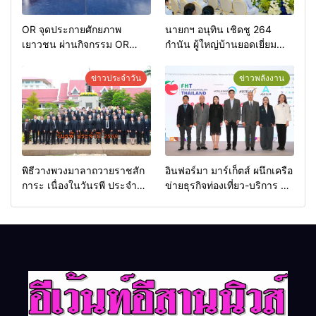
OR จุดประกายศักยภาพ
นายกฯ อนุทิน เชิดชู 264
เยาวชน ผ่านกิจกรรม OR
กำนัน ผู้ใหญ่บ้านยอดเยี่ยม
Futsal Clinic
มอบแหนบทองคำ “รางวัล
เกียรติยศแห่งการเสียสละ”
ข่าวประจำวัน
ข่าวพลังงาน
พิธีวางพวงมาลาถวายราชสัก
อินฟอร์มา มาร์เก็ตส์ ผนึกเครือ
การะ เนื่องในวันรพี ประจำปี
ข่ายธุรกิจท่องเที่ยว-บริการ จัด
2569 และการแข่งขันฟุตบอล
Food & Hospitality Thailand
วันรพี เพื่อเชื่อมความสัมพันธ์
2026 เชื่อม 4 งานใหญ่ สร้าง
อันดีของหน่วยงานใน
โอกาสธุรกิจครบวงจร ด้วย
กระบวนการยุติธรรม
ครับ