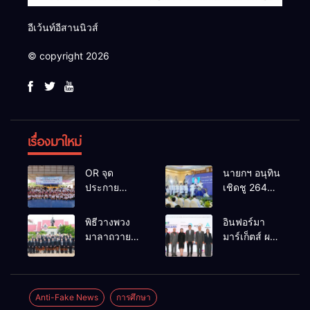
อีเว้นท์อีสานนิวส์
© copyright 2026
เรื่องมาใหม่
OR จุด
นายกฯ อนุทิน
ประกาย
เชิดชู 264
ศักยภาพ
กำนัน ผู้ใหญ่
เยาวชน ผ่าน
บ้านยอดเยี่ยม
พิธีวางพวง
อินฟอร์มา
กิจกรรม OR
มอบแหนบ
มาลาถวาย
มาร์เก็ตส์ ผนึก
Futsal Clinic
ทองคำ
ราชสักการะ
เครือข่าย
“รางวัล
เนื่องในวันรพี
ธุรกิจท่อง
เกียรติยศแห่ง
ประจำปี
เที่ยว-บริการ
การเสียสละ”
2569 และ
จัด Food &
Anti-Fake News
การศึกษา
การแข่งขัน
Hospitality