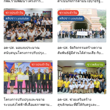
กฟผ.ร่วมพัฒนาโครงการ
ดำเนินกิจการตามนโยบายรัฐ
EconiQ® Retrofill แห่งแรกของ
มิได้มุ่งแสวงหากำไร
โลกที่ระดับแรงดันไฟฟ้า 550 kV
ข่าวประจำวัน
ข่าวประจำวัน
พร้อมใช้งานอุปกรณ์เดิมให้เกิด
คลิปข่าว youtube
คลิปข่าว youtube
ประโยชน์สูงสุด
อค-ปส. มอบงบประมาณ
อค-ปส. จัดกิจกรรมสร้างความ
สนับสนุนโครงการปรับปรุง
สัมพันธ์ผู้มีส่วนได้ส่วนเสีย กับ
ซ่อมแซมสนามเด็กเล่นให้กับ
หัวหน้าส่วนราชการและ
โรงเรียนบ้านหนองบัวดีหมี (คุรุ
สื่อมวลชนท้องถิ่น
ข่าวประจำวัน
ข่าวพลังงาน
สามัคคี3) จังหวัดขอนแก่น
โครงการปรับปรุงและขยาย
อค-ปส. ช่วยเสริมสร้าง
ระบบส่งไฟฟ้าที่เสื่อมสภาพตาม
สุขลักษณะที่ดีให้กับครูและ
อายุการใช้งาน กฟผ. สนับสนุน
นักเรียน โรงเรียนชุมชนที่ 11 วัด