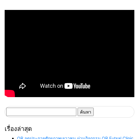
โครงการจัดซื้ออุปกรณ์กีฬา ให้
สุวรรณประดิษฐ์ จังหวัดพิษณุโลก
กับ โรงเรียนเทศบาลบ้าน
หนองใหญ่ จังหวัดขอนแก่น
ค้นหา
สำหรับ:
เรื่องล่าสุด
OR จุดประกายศักยภาพเยาวชน ผ่านกิจกรรม OR Futsal Clinic