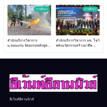
Food & Hospitality Thailand
และพลังขับเคลื่อนเศรษฐกิจ
2026 เชื่อม 4 งานใหญ่ สร้าง
ประเทศ
การศึกษา
การศึกษา
โอกาสธุรกิจครบวงจร ด้วย
ครับ
สำนักบริการวิชาการ
สำนักบริการวิชาการ มข. โชว์
ม.ขอนแก่น จัดอบรมหลักสูตร
พลังนวัตกรรมสร้างอาชีพ นำ
“ดับเพลิงขั้นต้น” ยกระดับ
“กลุ่มคูณแดงใหญ่” บุกเวที
ศักยภาพเจ้าหน้าที่ท้องถิ่น
ระดับชาติ NCPD 2026
รับมืออัคคีภัยตามมาตรฐาน
เปลี่ยน “ผ้าเหลือ” สู่รายได้ที่
สากล
ยั่งยืน
อีเว้นท์อีสานนิวส์