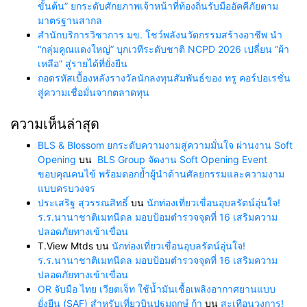
ขั้นต้น” ยกระดับศักยภาพเจ้าหน้าที่ท้องถิ่นรับมืออัคคีภัยตาม
มาตรฐานสากล
สำนักบริการวิชาการ มข. โชว์พลังนวัตกรรมสร้างอาชีพ นำ
“กลุ่มคูณแดงใหญ่” บุกเวทีระดับชาติ NCPD 2026 เปลี่ยน “ผ้า
เหลือ” สู่รายได้ที่ยั่งยืน
ถอดรหัสเบื้องหลังรางวัลนักลงทุนสัมพันธ์ของ ทรู คอร์ปอเรชั่น
สู่ความเชื่อมั่นจากตลาดทุน
ความเห็นล่าสุด
BLS & Blossom ยกระดับความงามสู่ความมั่นใจ ผ่านงาน Soft
Opening
บน
BLS Group จัดงาน Soft Opening Event
ขอบคุณคนไข้ พร้อมตอกย้ำผู้นำด้านศัลยกรรมและความงาม
แบบครบวงจร
ประเสริฐ สุวรรณสิทธิ์
บน
นักท่องเที่ยวเขื่อนอุบลรัตน์อุ่นใจ!
ร.ร.นานาชาติเมทนีดล มอบป้อมตำรวจจุดที่ 16 เสริมความ
ปลอดภัยทางเข้าเขื่อน
T.View Mtds
บน
นักท่องเที่ยวเขื่อนอุบลรัตน์อุ่นใจ!
ร.ร.นานาชาติเมทนีดล มอบป้อมตำรวจจุดที่ 16 เสริมความ
ปลอดภัยทางเข้าเขื่อน
OR จับมือ ไทย เวียตเจ็ท ใช้น้ำมันเชื้อเพลิงอากาศยานแบบ
ยั่งยืน (SAF) สำหรับเที่ยวบินปฐมฤกษ์ ก้า
บน
สะเทือนวงการ!