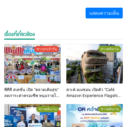
เรื่องที่เกี่ยวข้อง
ข่าวประจำวัน
ข่าวพลังงาน
พีทีที สเตชั่น เปิด “ตลาดเติมสุข”
คาเฟ่ อเมซอน เปิดตัว “Café
ลดภาระค่าครองชีพ หนุนรายได้
Amazon Experience Flagship
ผู้ประกอบการท้องถิ่น
Store Ari” ปักหมุดแฟล็กชิปสโตร์
แห่งแรกของโลก ยกระดับสู่จุด
ข่าวพลังงาน
ข่าวพลังงาน
หมายปลายทางแห่งใหม่ใจกลาง
อารีย์