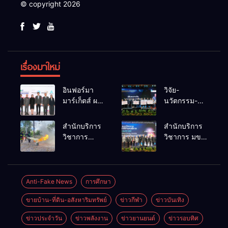
© copyright 2026
เรื่องมาใหม่
อินฟอร์มา
วิจัย-
มาร์เก็ตส์ ผนึก
นวัตกรรม-
เครือข่าย
เทคโนโลยี
ธุรกิจท่อง
คือโอกาสใหม่
สำนักบริการ
สำนักบริการ
เที่ยว-บริการ
ของคนพิการ
วิชาการ
วิชาการ มข.
จัด Food &
ไทย และพลัง
ม.ขอนแก่น
โชว์พลัง
Hospitality
ขับเคลื่อน
จัดอบรม
นวัตกรรม
Thailand
เศรษฐกิจ
หลักสูตร “ดับ
สร้างอาชีพ
2026 เชื่อม 4
ประเทศ
เพลิงขั้นต้น”
นำ “กลุ่มคูณ
Anti-Fake News
การศึกษา
งานใหญ่
ยกระดับ
แดงใหญ่” บุก
สร้างโอกาส
ขายบ้าน-ที่ดิน-อสังหาริมทรัพย์
ข่าวกีฬา
ข่าวบันเทิง
ศักยภาพเจ้า
เวทีระดับชาติ
ธุรกิจครบ
หน้าที่ท้องถิ่น
NCPD 2026
วงจร ด้วยครับ
ข่าวประจำวัน
ข่าวพลังงาน
ข่าวยานยนต์
ข่าวรอบทิศ
รับมืออัคคีภัย
เปลี่ยน “ผ้า