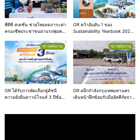
พีทีที สเตชั่น ช่วยไทยลดภาระค่า
OR คว้าอันดับ 1 ของ
ครองชีพประชาชนผ่านรถพุ่มพวง
Sustainability Yearbook 2026
ทั่วประเทศ
จาก S&P Global ต่อเนื่องปีที่ 3
ตอกย้ำความเป็นผู้นำด้านความ
ข่าวพลังงาน
ข่าวพลังงาน
ยั่งยืนในระดับสากล
OR ได้รับการคัดเลือกสู่ดัชนี
OR ผนึกกำลังกรุงเทพมหานคร
ความยั่งยืนดาวน์โจนส์ 3 ปีซ้อน
เดินหน้าฝึกซ้อมรับมืออัคคีภัยจาก
ตอกย้ำการเป็นผู้นำธุรกิจที่ยั่งยืน
ยานยนต์ไฟฟ้า สร้างต้นแบบ
มาตรฐานการปฏิบัติครั้งแรกใน
ประเทศไทย