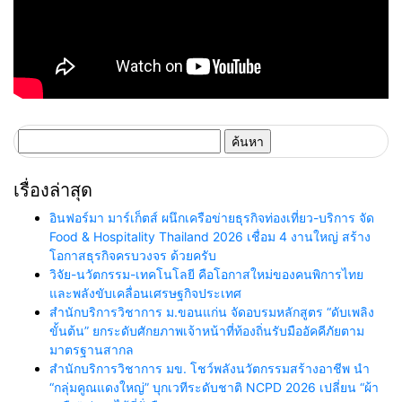
ค้นหา
สำหรับ:
เรื่องล่าสุด
อินฟอร์มา มาร์เก็ตส์ ผนึกเครือข่ายธุรกิจท่องเที่ยว-บริการ จัด
Food & Hospitality Thailand 2026 เชื่อม 4 งานใหญ่ สร้าง
โอกาสธุรกิจครบวงจร ด้วยครับ
วิจัย-นวัตกรรม-เทคโนโลยี คือโอกาสใหม่ของคนพิการไทย
และพลังขับเคลื่อนเศรษฐกิจประเทศ
สำนักบริการวิชาการ ม.ขอนแก่น จัดอบรมหลักสูตร “ดับเพลิง
ขั้นต้น” ยกระดับศักยภาพเจ้าหน้าที่ท้องถิ่นรับมืออัคคีภัยตาม
มาตรฐานสากล
สำนักบริการวิชาการ มข. โชว์พลังนวัตกรรมสร้างอาชีพ นำ
“กลุ่มคูณแดงใหญ่” บุกเวทีระดับชาติ NCPD 2026 เปลี่ยน “ผ้า