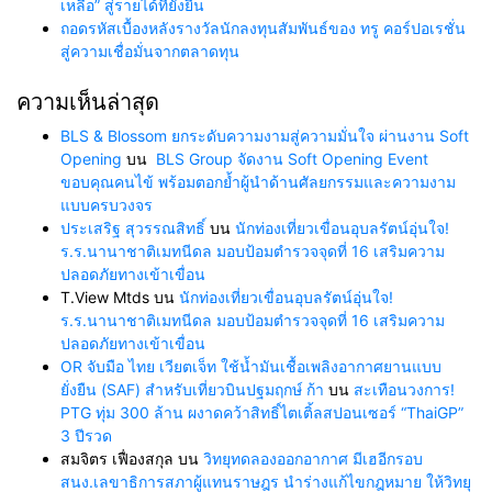
เหลือ” สู่รายได้ที่ยั่งยืน
ถอดรหัสเบื้องหลังรางวัลนักลงทุนสัมพันธ์ของ ทรู คอร์ปอเรชั่น
สู่ความเชื่อมั่นจากตลาดทุน
ความเห็นล่าสุด
BLS & Blossom ยกระดับความงามสู่ความมั่นใจ ผ่านงาน Soft
Opening
บน
BLS Group จัดงาน Soft Opening Event
ขอบคุณคนไข้ พร้อมตอกย้ำผู้นำด้านศัลยกรรมและความงาม
แบบครบวงจร
ประเสริฐ สุวรรณสิทธิ์
บน
นักท่องเที่ยวเขื่อนอุบลรัตน์อุ่นใจ!
ร.ร.นานาชาติเมทนีดล มอบป้อมตำรวจจุดที่ 16 เสริมความ
ปลอดภัยทางเข้าเขื่อน
T.View Mtds
บน
นักท่องเที่ยวเขื่อนอุบลรัตน์อุ่นใจ!
ร.ร.นานาชาติเมทนีดล มอบป้อมตำรวจจุดที่ 16 เสริมความ
ปลอดภัยทางเข้าเขื่อน
OR จับมือ ไทย เวียตเจ็ท ใช้น้ำมันเชื้อเพลิงอากาศยานแบบ
ยั่งยืน (SAF) สำหรับเที่ยวบินปฐมฤกษ์ ก้า
บน
สะเทือนวงการ!
PTG ทุ่ม 300 ล้าน ผงาดคว้าสิทธิ์ไตเติ้ลสปอนเซอร์ “ThaiGP”
3 ปีรวด
สมจิตร เฟื่องสกุล
บน
วิทยุทดลองออกอากาศ มีเฮอีกรอบ
สนง.เลขาธิการสภาผู้แทนราษฎร นำร่างแก้ไขกฎหมาย ให้วิทยุ