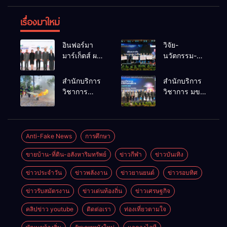
เรื่องมาใหม่
อินฟอร์มา
วิจัย-
มาร์เก็ตส์ ผนึก
นวัตกรรม-
เครือข่าย
เทคโนโลยี
ธุรกิจท่อง
คือโอกาสใหม่
สำนักบริการ
สำนักบริการ
เที่ยว-บริการ
ของคนพิการ
วิชาการ
วิชาการ มข.
จัด Food &
ไทย และพลัง
ม.ขอนแก่น
โชว์พลัง
Hospitality
ขับเคลื่อน
จัดอบรม
นวัตกรรม
Thailand
เศรษฐกิจ
หลักสูตร “ดับ
สร้างอาชีพ
2026 เชื่อม 4
ประเทศ
เพลิงขั้นต้น”
นำ “กลุ่มคูณ
Anti-Fake News
การศึกษา
งานใหญ่
ยกระดับ
แดงใหญ่” บุก
สร้างโอกาส
ขายบ้าน-ที่ดิน-อสังหาริมทรัพย์
ข่าวกีฬา
ข่าวบันเทิง
ศักยภาพเจ้า
เวทีระดับชาติ
ธุรกิจครบ
หน้าที่ท้องถิ่น
NCPD 2026
วงจร ด้วยครับ
ข่าวประจำวัน
ข่าวพลังงาน
ข่าวยานยนต์
ข่าวรอบทิศ
รับมืออัคคีภัย
เปลี่ยน “ผ้า
ตามมาตรฐาน
เหลือ” สู่ราย
ข่าวรับสมัตรงาน
ข่าวเด่นท้องถิ่น
ข่าวเศรษฐกิจ
สากล
ได้ที่ยั่งยืน
คลิปข่าว youtube
ติดต่อเรา
ท่องเที่ยวตามใจ