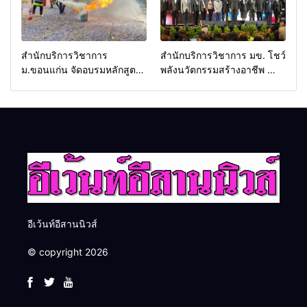
สำนักบริการวิชาการ
สำนักบริการวิชาการ มข. โชว์
ม.ขอนแก่น จัดอบรมหลักสูตร
พลังนวัตกรรมสร้างอาชีพ นำ
“ดับเพลิงขั้นต้น” ยกระดับ
“กลุ่มคูณแดงใหญ่” บุกเวที
ศักยภาพเจ้าหน้าที่ท้องถิ่น
ระดับชาติ NCPD 2026
รับมืออัคคีภัยตามมาตรฐาน
เปลี่ยน “ผ้าเหลือ” สู่รายได้ที่
สากล
ยั่งยืน
อีเว้นท์อีสานนิวส์
© copyright 2026