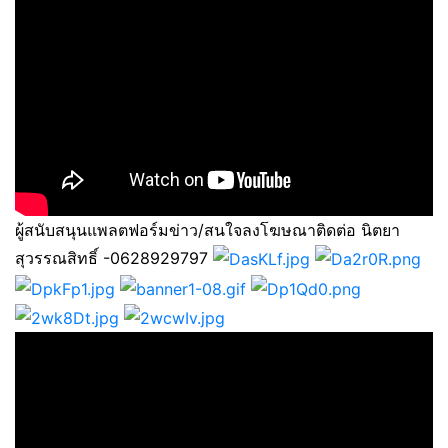
ผู้สนับสนุนแพลตฟอร์มข่าว/สนใจลงโฆษณาติดต่อ นิตยา
สุวรรณสิทธิ์ -0628929797