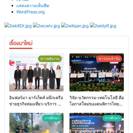
แสดงความเห็นฟีด
WordPress.org
เรื่องมาใหม่
ข่าวพลังงาน
ข่าวประจำวัน
อินฟอร์มา มาร์เก็ตส์ ผนึกเครือ
วิจัย-นวัตกรรม-เทคโนโลยี คือ
ข่ายธุรกิจท่องเที่ยว-บริการ จัด
โอกาสใหม่ของคนพิการไทย
Food & Hospitality Thailand
และพลังขับเคลื่อนเศรษฐกิจ
2026 เชื่อม 4 งานใหญ่ สร้าง
ประเทศ
การศึกษา
การศึกษา
โอกาสธุรกิจครบวงจร ด้วย
ครับ