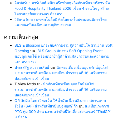
อินฟอร์มา มาร์เก็ตส์ ผนึกเครือข่ายธุรกิจท่องเที่ยว-บริการ จัด
Food & Hospitality Thailand 2026 เชื่อม 4 งานใหญ่ สร้าง
โอกาสธุรกิจครบวงจร ด้วยครับ
วิจัย-นวัตกรรม-เทคโนโลยี คือโอกาสใหม่ของคนพิการไทย
และพลังขับเคลื่อนเศรษฐกิจประเทศ
ความเห็นล่าสุด
BLS & Blossom ยกระดับความงามสู่ความมั่นใจ ผ่านงาน Soft
Opening
บน
BLS Group จัดงาน Soft Opening Event
ขอบคุณคนไข้ พร้อมตอกย้ำผู้นำด้านศัลยกรรมและความงาม
แบบครบวงจร
ประเสริฐ สุวรรณสิทธิ์
บน
นักท่องเที่ยวเขื่อนอุบลรัตน์อุ่นใจ!
ร.ร.นานาชาติเมทนีดล มอบป้อมตำรวจจุดที่ 16 เสริมความ
ปลอดภัยทางเข้าเขื่อน
T.View Mtds
บน
นักท่องเที่ยวเขื่อนอุบลรัตน์อุ่นใจ!
ร.ร.นานาชาติเมทนีดล มอบป้อมตำรวจจุดที่ 16 เสริมความ
ปลอดภัยทางเข้าเขื่อน
OR จับมือ ไทย เวียตเจ็ท ใช้น้ำมันเชื้อเพลิงอากาศยานแบบ
ยั่งยืน (SAF) สำหรับเที่ยวบินปฐมฤกษ์ ก้า
บน
สะเทือนวงการ!
PTG ทุ่ม 300 ล้าน ผงาดคว้าสิทธิ์ไตเติ้ลสปอนเซอร์ “ThaiGP”
3 ปีรวด