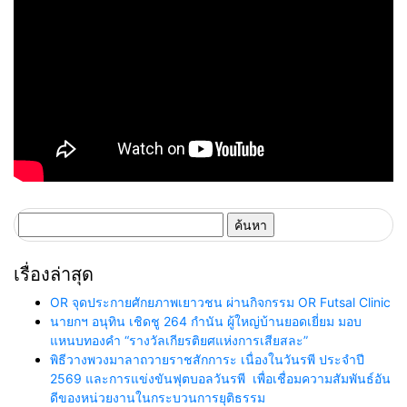
ค้นหา
สำหรับ:
เรื่องล่าสุด
OR จุดประกายศักยภาพเยาวชน ผ่านกิจกรรม OR Futsal Clinic
นายกฯ อนุทิน เชิดชู 264 กำนัน ผู้ใหญ่บ้านยอดเยี่ยม มอบ
แหนบทองคำ “รางวัลเกียรติยศแห่งการเสียสละ”
พิธีวางพวงมาลาถวายราชสักการะ เนื่องในวันรพี ประจำปี
2569 และการแข่งขันฟุตบอลวันรพี เพื่อเชื่อมความสัมพันธ์อัน
ดีของหน่วยงานในกระบวนการยุติธรรม