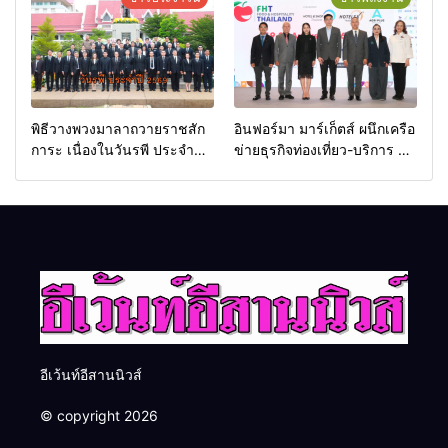
พิธีวางพวงมาลาถวายราชสัก
อินฟอร์มา มาร์เก็ตส์ ผนึกเครือ
การะ เนื่องในวันรพี ประจำปี
ข่ายธุรกิจท่องเที่ยว-บริการ จัด
2569 และการแข่งขันฟุตบอล
Food & Hospitality Thailand
วันรพี เพื่อเชื่อมความสัมพันธ์
2026 เชื่อม 4 งานใหญ่ สร้าง
อันดีของหน่วยงานใน
โอกาสธุรกิจครบวงจร ด้วย
กระบวนการยุติธรรม
ครับ
อีเว้นท์อีสานนิวส์
© copyright 2026