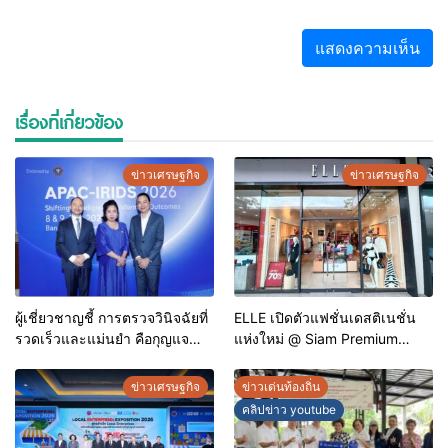
เรื่องที่เกี่ยวข้อง
ข่าวเศรษฐกิจ
ข่าวเศรษฐกิจ
ผู้เชี่ยวชาญชี้ การตรวจวินิจฉัยที่
ELLE เปิดตัวแฟชั่นเดสติเนชั่น
รวดเร็วและแม่นยำ คือกุญแจ
แห่งใหม่ @ Siam Premium
สำคัญสู่การยุติวัณโรคใน
Outlets ช้อปครบทุกสไตล์ พร้อม
ประเทศไทย
ดีลพิเศษลดสูงสุด 70%
ข่าวเศรษฐกิจ
ข่าวเด่นท้องถิ่น
คลิปข่าว youtube