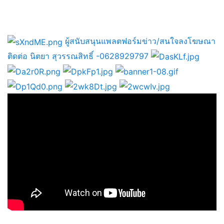
ผู้สนับสนุนแพลตฟอร์มข่าว/สนใจลงโฆษณา
ติดต่อ นิตยา สุวรรณสิทธิ์ -0628929797