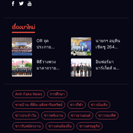
เรื่องมาใหม่
OR จุด
นายกฯ อนุทิน
ประกาย
เชิดชู 264
ศักยภาพ
กำนัน ผู้ใหญ่
เยาวชน ผ่าน
บ้านยอดเยี่ยม
พิธีวางพวง
อินฟอร์มา
กิจกรรม OR
มอบแหนบ
มาลาถวาย
มาร์เก็ตส์ ผนึก
Futsal Clinic
ทองคำ
ราชสักการะ
เครือข่าย
“รางวัล
เนื่องในวันรพี
ธุรกิจท่อง
เกียรติยศแห่ง
ประจำปี
เที่ยว-บริการ
การเสียสละ”
2569 และ
จัด Food &
Anti-Fake News
การศึกษา
การแข่งขัน
Hospitality
ขายบ้าน-ที่ดิน-อสังหาริมทรัพย์
ข่าวกีฬา
ข่าวบันเทิง
ฟุตบอลวันรพี
Thailand
เพื่อเชื่อม
2026 เชื่อม 4
ข่าวประจำวัน
ข่าวพลังงาน
ข่าวยานยนต์
ข่าวรอบทิศ
ความสัมพันธ์
งานใหญ่
อันดีของ
สร้างโอกาส
ข่าวรับสมัตรงาน
ข่าวเด่นท้องถิ่น
ข่าวเศรษฐกิจ
หน่วยงานใน
ธุรกิจครบ