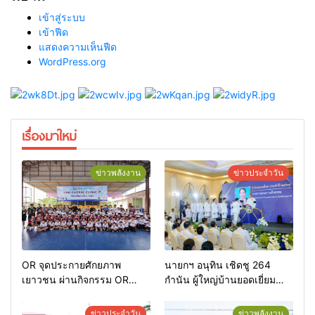
เข้าสู่ระบบ
เข้าฟีด
แสดงความเห็นฟีด
WordPress.org
เรื่องมาใหม่
ข่าวพลังงาน
ข่าวประจำวัน
OR จุดประกายศักยภาพ
นายกฯ อนุทิน เชิดชู 264
เยาวชน ผ่านกิจกรรม OR
กำนัน ผู้ใหญ่บ้านยอดเยี่ยม
Futsal Clinic
มอบแหนบทองคำ “รางวัล
เกียรติยศแห่งการเสียสละ”
ข่าวประจำวัน
ข่าวพลังงาน