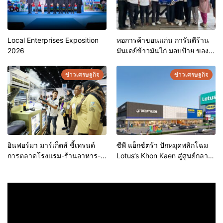
Local Enterprises Exposition
หอการค้าขอนแก่น การันตีร้าน
2026
มันเดย์ข้าวมันไก่ มอบป้าย ของดี
ขอนแก่น ประจำปี 2569 เชิดชูผู้
ประกอบการคุณภาพ ยกระดับ
ข่าวเศรษฐกิจ
ข่าวเศรษฐกิจ
มาตรฐาน สร้างความเชื่อมั่นให้ผู้
บริโภค
อินฟอร์มา มาร์เก็ตส์ ชี้เทรนด์
ซีพี แอ็กซ์ตร้า ปักหมุดพลิกโฉม
การตลาดโรงแรม-ร้านอาหาร-
Lotus’s Khon Kaen สู่ศูนย์กลาง
ธุรกิจบริการ ชูสุขอนามัยสีเขียว-
การใช้ชีวิตแห่งใหม่ของภูมิภาค
เทคโนโลยีอัจฉริยะ พลิกหลังบ้าน
เดินหน้ายุทธศาสตร์ “Happy
เป็นจุดขายใหม่ เผยงาน Food &
Mall” ดึงพันธมิตรระดับโลก IKEA
Hospitality Thailand 2026
เปิดบริการแห่งแรกในภาคอีสาน
เตรียมขนทัพโซลูชันด้านสุข
อนามัยล่าสุดร่วมโชว์