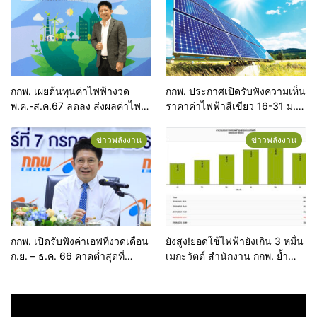
ต้นทุนที่แท้จริงคืนความเป็นธรรม
ประชาชน วันที่ 12 – 26
ให้กับประชาชน จ่ายค่าไฟต่ำกว่า
กรกฎาคม 2567
หน่วยละ 4 บาท
กกพ. เผยต้นทุนค่าไฟฟ้างวด
กกพ. ประกาศเปิดรับฟังความเห็น
พ.ค.-ส.ค.67 ลดลง ส่งผลค่าไฟ
ราคาค่าไฟฟ้าสีเขียว 16-31 ม.ค.
ลดลง
2567
ข่าวพลังงาน
ข่าวพลังงาน
กกพ. เปิดรับฟังค่าเอฟทีงวดเดือน
ยังสูง!ยอดใช้ไฟฟ้ายังเกิน 3 หมื่น
ก.ย. – ธ.ค. 66 คาดต่ำสุดที่
เมกะวัตต์ สำนักงาน กกพ. ย้ำ
66.89 สต.ต่อหน่วย
ความมั่นคงไฟฟ้าของไทยสูงลิ่ว