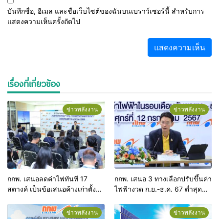
บันทึกชื่อ, อีเมล และชื่อเว็บไซต์ของฉันบนเบราว์เซอร์นี้ สำหรับการ
แสดงความเห็นครั้งถัดไป
เรื่องที่เกี่ยวข้อง
ข่าวพลังงาน
ข่าวพลังงาน
กกพ. เสนอลดค่าไฟทันที 17
กกพ. เสนอ 3 ทางเลือกปรับขึ้นค่า
สตางค์ เป็นข้อเสนอค้างเก่าตั้งแต่
ไฟฟ้างวด ก.ย.-ธ.ค. 67 ต่ำสุดคือ
ปี 65ตัดค่าใช้จ่ายนโยบายภาค
ต้องปรับขึ้นอีก 47 สตางค์ต่อ
รัฐออกทั้งหมด ยึดหลักสะท้อน
หน่วย พร้อมเปิดรับฟังความเห็น
ข่าวพลังงาน
ข่าวพลังงาน