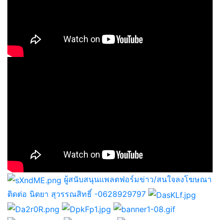
ผู้สนับสนุนแพลตฟอร์มข่าว/สนใจลงโฆษณา
ติดต่อ นิตยา สุวรรณสิทธิ์ -0628929797