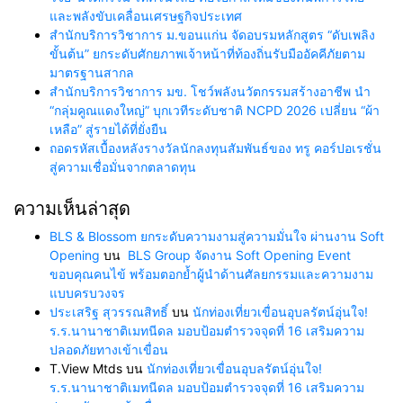
และพลังขับเคลื่อนเศรษฐกิจประเทศ
สำนักบริการวิชาการ ม.ขอนแก่น จัดอบรมหลักสูตร “ดับเพลิง
ขั้นต้น” ยกระดับศักยภาพเจ้าหน้าที่ท้องถิ่นรับมืออัคคีภัยตาม
มาตรฐานสากล
สำนักบริการวิชาการ มข. โชว์พลังนวัตกรรมสร้างอาชีพ นำ
“กลุ่มคูณแดงใหญ่” บุกเวทีระดับชาติ NCPD 2026 เปลี่ยน “ผ้า
เหลือ” สู่รายได้ที่ยั่งยืน
ถอดรหัสเบื้องหลังรางวัลนักลงทุนสัมพันธ์ของ ทรู คอร์ปอเรชั่น
สู่ความเชื่อมั่นจากตลาดทุน
ความเห็นล่าสุด
BLS & Blossom ยกระดับความงามสู่ความมั่นใจ ผ่านงาน Soft
Opening
บน
BLS Group จัดงาน Soft Opening Event
ขอบคุณคนไข้ พร้อมตอกย้ำผู้นำด้านศัลยกรรมและความงาม
แบบครบวงจร
ประเสริฐ สุวรรณสิทธิ์
บน
นักท่องเที่ยวเขื่อนอุบลรัตน์อุ่นใจ!
ร.ร.นานาชาติเมทนีดล มอบป้อมตำรวจจุดที่ 16 เสริมความ
ปลอดภัยทางเข้าเขื่อน
T.View Mtds
บน
นักท่องเที่ยวเขื่อนอุบลรัตน์อุ่นใจ!
ร.ร.นานาชาติเมทนีดล มอบป้อมตำรวจจุดที่ 16 เสริมความ