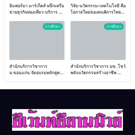
อินฟอร์มา มาร์เก็ตส์ ผนึกเครือ
วิจัย-นวัตกรรม-เทคโนโลยี คือ
ข่ายธุรกิจท่องเที่ยว-บริการ จัด
โอกาสใหม่ของคนพิการไทย
Food & Hospitality Thailand
และพลังขับเคลื่อนเศรษฐกิจ
2026 เชื่อม 4 งานใหญ่ สร้าง
ประเทศ
การศึกษา
การศึกษา
โอกาสธุรกิจครบวงจร ด้วย
ครับ
สำนักบริการวิชาการ
สำนักบริการวิชาการ มข. โชว์
ม.ขอนแก่น จัดอบรมหลักสูตร
พลังนวัตกรรมสร้างอาชีพ นำ
“ดับเพลิงขั้นต้น” ยกระดับ
“กลุ่มคูณแดงใหญ่” บุกเวที
ศักยภาพเจ้าหน้าที่ท้องถิ่น
ระดับชาติ NCPD 2026
รับมืออัคคีภัยตามมาตรฐาน
เปลี่ยน “ผ้าเหลือ” สู่รายได้ที่
สากล
ยั่งยืน