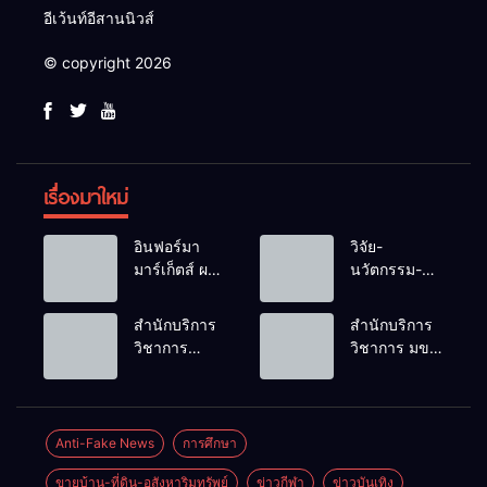
อีเว้นท์อีสานนิวส์
© copyright 2026
เรื่องมาใหม่
อินฟอร์มา
วิจัย-
มาร์เก็ตส์ ผนึก
นวัตกรรม-
เครือข่าย
เทคโนโลยี
ธุรกิจท่อง
คือโอกาสใหม่
สำนักบริการ
สำนักบริการ
เที่ยว-บริการ
ของคนพิการ
วิชาการ
วิชาการ มข.
จัด Food &
ไทย และพลัง
ม.ขอนแก่น
โชว์พลัง
Hospitality
ขับเคลื่อน
จัดอบรม
นวัตกรรม
Thailand
เศรษฐกิจ
หลักสูตร “ดับ
สร้างอาชีพ
2026 เชื่อม 4
ประเทศ
เพลิงขั้นต้น”
นำ “กลุ่มคูณ
Anti-Fake News
การศึกษา
งานใหญ่
ยกระดับ
แดงใหญ่” บุก
สร้างโอกาส
ขายบ้าน-ที่ดิน-อสังหาริมทรัพย์
ข่าวกีฬา
ข่าวบันเทิง
ศักยภาพเจ้า
เวทีระดับชาติ