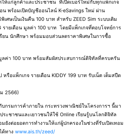
ห้แก่ลูกค้าและประชาชน ที่เปิดเบอร์ใหม่กับทุกแพ็กเกจ
ือน พร้อมเปิดบัญชีออนไลน์ K-eSavings ใหม่ ผ่าน
พิเศษเป็นเงินคืน 100 บาท สำหรับ ZEED Sim ระบบเติม
G รายเดือน มูลค่า 100 บาท โดยมีแพ็กเกจที่ตอบโจทย์การ
กเรียน นักศึกษา พร้อมมอบส่วนลดราคาพิเศษในการซื้อ
มูลค่า 100 บาท พร้อมสัมผัสประสบการณ์ดิจิทัลที่ครบครัน
 หรือแพ็กเกจ รายเดือน KIDDY 199 บาท รับเน็ต เต็มสปีด
าคม 2566)
มือกับกรมการค้าภายใน กระทรวงพาณิชย์ในโครงการฯ นี้มา
นุนประชาชนและเยาวชนให้ใช้ Online เรียนรู้บนโลกดิจิทัล
อมยังต่อยอดการทำงานให้แก่ผู้ปกครองในช่วงที่รับเปิดเทอม
มได้ทาง
www.ais.th/zeed/