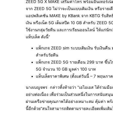
ZEED 5G X MAKE เสริมค่าโทร พร้อมอินเทอร์เน็ตใ
จาก ZEED 5G ไม่ว่าจะเป็นแบบเติมเงิน หรือรายเด
แอปพลิเคชัน MAKE by KBank จาก KBTG รับสิทธิ
เงิน หรือเน็ต 5G เต็มสปีด 10 GB สำหรับ ZEED 5
ใช้งานกลุ่มวัยทีน และการเรียนออนไลน์ ให้แก่นั
แท็บเล็ต ดังนี้”
แพ็กเกจ ZEED sim ระบบเติมเงิน รับเงินคืน 
สำหรับวัยทีน
แพ็กเกจ ZEED 5G รายเดือน 299 บาท ขึ้นไป
5G จำนวน 10 GB มูลค่า 100 บาท
แท็บเล็ตราคาพิเศษ (ตั้งแต่วันนี้ – 7 พฤษภ
นางเบญจพร กล่าวทิ้งท้ายว่า “เอไอเอส ได้ร่วม
อย่างต่อเนื่อง เพื่อร่วมเป็นส่วนหนึ่งในการสนับส
ผ่านเครือข่ายคุณภาพได้อย่างเหมาะสม คุ้มค่า พร้
นี้อีกด้วย”สนใจสามารถติดตามรายละเอียดเพิ่มเติ