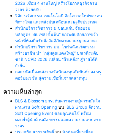
2026 เชื่อม 4 งานใหญ่ สร้างโอกาสธุรกิจครบ
วงจร ด้วยครับ
วิจัย-นวัตกรรม-เทคโนโลยี คือโอกาสใหม่ของคน
พิการไทย และพลังขับเคลื่อนเศรษฐกิจประเทศ
สำนักบริการวิชาการ ม.ขอนแก่น จัดอบรม
หลักสูตร “ดับเพลิงขั้นต้น” ยกระดับศักยภาพเจ้า
หน้าที่ท้องถิ่นรับมืออัคคีภัยตามมาตรฐานสากล
สำนักบริการวิชาการ มข. โชว์พลังนวัตกรรม
สร้างอาชีพ นำ “กลุ่มคูณแดงใหญ่” บุกเวทีระดับ
ชาติ NCPD 2026 เปลี่ยน “ผ้าเหลือ” สู่รายได้ที่
ยั่งยืน
ถอดรหัสเบื้องหลังรางวัลนักลงทุนสัมพันธ์ของ ทรู
คอร์ปอเรชั่น สู่ความเชื่อมั่นจากตลาดทุน
ความเห็นล่าสุด
BLS & Blossom ยกระดับความงามสู่ความมั่นใจ
ผ่านงาน Soft Opening
บน
BLS Group จัดงาน
Soft Opening Event ขอบคุณคนไข้ พร้อม
ตอกย้ำผู้นำด้านศัลยกรรมและความงามแบบครบ
วงจร
ประเสริฐ สุวรรณสิทธิ์
บน
นักท่องเที่ยวเขื่อน