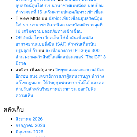
อุบลรัตน์อุ่นใจ! ร.ร.นานาชาติเมทนีดล มอบป้อม
ตำรวจจุดที่ 16 เสริมความปลอดภัยทางเข้าเขื่อน
T.View Mtds
บน
นักท่องเที่ยวเขื่อนอุบลรัตน์อุ่น
ใจ! ร.ร.นานาชาติเมทนีดล มอบป้อมตำรวจจุดที่
16 เสริมความปลอดภัยทางเข้าเขื่อน
OR จับมือ ไทย เวียตเจ็ท ใช้น้ำมันเชื้อเพลิง
อากาศยานแบบยั่งยืน (SAF) สำหรับเที่ยวบิน
ปฐมฤกษ์ ก้า
บน
สะเทือนวงการ! PTG ทุ่ม 300
ล้าน ผงาดคว้าสิทธิ์ไตเติ้ลสปอนเซอร์ “ThaiGP” 3
ปีรวด
สมจิตร เฟื่องสกุล
บน
วิทยุทดลองออกอากาศ มีเฮ
อีกรอบ สนง.เลขาธิการสภาผู้แทนราษฎร นำร่าง
แก้ไขกฎหมาย ให้วิทยุชุมชนหารายได้ได้ และลด
ค่าปรับสำหรับวิทยุภาคประชาชน ออกรับฟัง
ความเห็น
คลังเก็บ
สิงหาคม 2026
กรกฎาคม 2026
มิถุนายน 2026