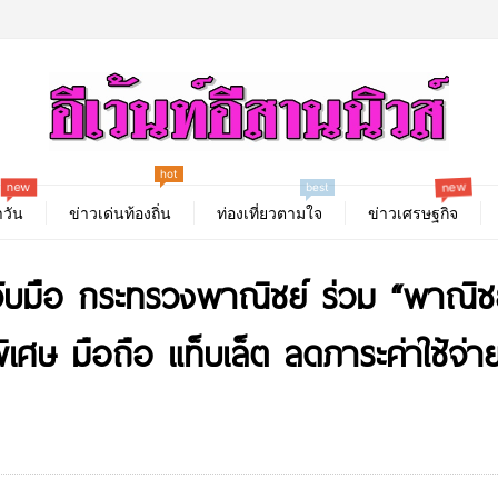
new
hot
best
new
วัน
ข่าวเด่นท้องถิ่น
ท่องเที่ยวตามใจ
ข่าวเศรษฐกิจ
 จับมือ กระทรวงพาณิชย์ ร่วม “พาณิ
ิเศษ มือถือ แท็บเล็ต ลดภาระค่าใช้จ่