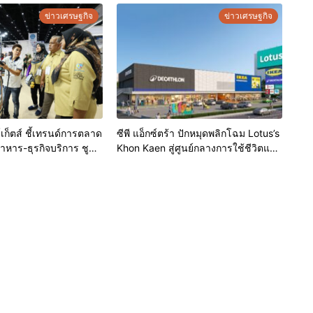
ข่าวเศรษฐกิจ
ข่าวเศรษฐกิจ
เก็ตส์ ชี้เทรนด์การตลาด
ซีพี แอ็กซ์ตร้า ปักหมุดพลิกโฉม Lotus’s
หาร-ธุรกิจบริการ ชูสุข
Khon Kaen สู่ศูนย์กลางการใช้ชีวิตแห่ง
-เทคโนโลยีอัจฉริยะ พลิก
ใหม่ของภูมิภาค เดินหน้ายุทธศาสตร์
ุดขายใหม่ เผยงาน Food
“Happy Mall” ดึงพันธมิตรระดับโลก
 Thailand 2026 เตรียม
IKEA เปิดบริการแห่งแรกในภาคอีสาน
้านสุขอนามัยล่าสุดร่วม