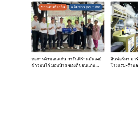
สูงสุด 70%
ข่าวเด่นท้องถิ่น
คลิปข่าว youtube
หอการค้าขอนแก่น การันตีร้านมันเดย์
อินฟอร์มา มาร์
ข้าวมันไก่ มอบป้าย ของดีขอนแก่น
โรงแรม-ร้านอา
ประจำปี 2569 เชิดชูผู้ประกอบการ
อนามัยสีเขียว
คุณภาพ ยกระดับมาตรฐาน สร้างความ
หลังบ้านเป็นจ
เชื่อมั่นให้ผู้บริโภค
& Hospitality
ขนทัพโซลูชันด
โชว์