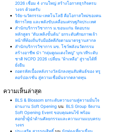
2026 เชื่อม 4 งานใหญ่ สร้างโอกาสธุรกิจครบ
วงจร ด้วยครับ
วิจัย-นวัตกรรม-เทคโนโลยี คือโอกาสใหม่ของคน
พิการไทย และพลังขับเคลื่อนเศรษฐกิจประเทศ
สำนักบริการวิชาการ ม.ขอนแก่น จัดอบรม
หลักสูตร “ดับเพลิงขั้นต้น” ยกระดับศักยภาพเจ้า
หน้าที่ท้องถิ่นรับมืออัคคีภัยตามมาตรฐานสากล
สำนักบริการวิชาการ มข. โชว์พลังนวัตกรรม
สร้างอาชีพ นำ “กลุ่มคูณแดงใหญ่” บุกเวทีระดับ
ชาติ NCPD 2026 เปลี่ยน “ผ้าเหลือ” สู่รายได้ที่
ยั่งยืน
ถอดรหัสเบื้องหลังรางวัลนักลงทุนสัมพันธ์ของ ทรู
คอร์ปอเรชั่น สู่ความเชื่อมั่นจากตลาดทุน
ความเห็นล่าสุด
BLS & Blossom ยกระดับความงามสู่ความมั่นใจ
ผ่านงาน Soft Opening
บน
BLS Group จัดงาน
Soft Opening Event ขอบคุณคนไข้ พร้อม
ตอกย้ำผู้นำด้านศัลยกรรมและความงามแบบครบ
วงจร
ประเสริฐ สุวรรณสิทธิ์
บน
นักท่องเที่ยวเขื่อน