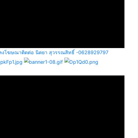
ลงโฆษณาติดต่อ นิตยา สุวรรณสิทธิ์ -0628929797