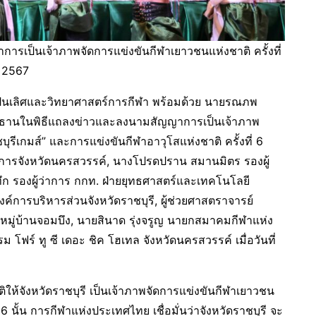
ารเป็นเจ้าภาพจัดการแข่งขันกีฬาเยาวชนแห่งชาติ ครั้งที่
ี 2567
าเป็นเลิศและวิทยาศาสตร์การกีฬา พร้อมด้วย นายรณภพ
นประธานในพิธีแถลงข่าวและลงนามสัญญาการเป็นเจ้าภาพ
บุรีเกมส์” และการแข่งขันกีฬาอาวุโสแห่งชาติ ครั้งที่ 6
าราชการจังหวัดนครสวรรค์, นางโปรดปราน สมานมิตร รองผู้
ันทึก รองผู้ว่าการ กกท. ฝ่ายยุทธศาสตร์และเทคโนโลยี
ารบริหารส่วนจังหวัดราชบุรี, ผู้ช่วยศาสตราจารย์
ฏหมู่บ้านจอมบึง, นายสินาด รุ่งจรูญ นายกสมาคมกีฬาแห่ง
ม โฟร์ ทู ซี เดอะ ชิค โฮเทล จังหวัดนครสวรรค์ เมื่อวันที่
ห้จังหวัดราชบุรี เป็นเจ้าภาพจัดการแข่งขันกีฬาเยาวชน
่ 6 นั้น การกีฬาแห่งประเทศไทย เชื่อมั่นว่าจังหวัดราชบุรี จะ