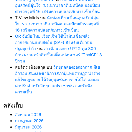
อุบลรัตน์อุ่นใจ! ร.ร.นานาชาติเมทนีดล มอบป้อม
ตำรวจจุดที่ 16 เสริมความปลอดภัยทางเข้าเขื่อน
T.View Mtds
บน
นักท่องเที่ยวเขื่อนอุบลรัตน์อุ่น
ใจ! ร.ร.นานาชาติเมทนีดล มอบป้อมตำรวจจุดที่
16 เสริมความปลอดภัยทางเข้าเขื่อน
OR จับมือ ไทย เวียตเจ็ท ใช้น้ำมันเชื้อเพลิง
อากาศยานแบบยั่งยืน (SAF) สำหรับเที่ยวบิน
ปฐมฤกษ์ ก้า
บน
สะเทือนวงการ! PTG ทุ่ม 300
ล้าน ผงาดคว้าสิทธิ์ไตเติ้ลสปอนเซอร์ “ThaiGP” 3
ปีรวด
สมจิตร เฟื่องสกุล
บน
วิทยุทดลองออกอากาศ มีเฮ
อีกรอบ สนง.เลขาธิการสภาผู้แทนราษฎร นำร่าง
แก้ไขกฎหมาย ให้วิทยุชุมชนหารายได้ได้ และลด
ค่าปรับสำหรับวิทยุภาคประชาชน ออกรับฟัง
ความเห็น
คลังเก็บ
สิงหาคม 2026
กรกฎาคม 2026
มิถุนายน 2026