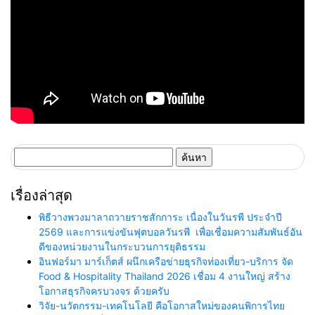
ค้นหา
สำหรับ:
เรื่องล่าสุด
พิธีวางพวงมาลาถวายราชสักการะ เนื่องในวันรพี ประจำปี
2569 และการแข่งขันฟุตบอลวันรพี เพื่อเชื่อมความสัมพันธ์อัน
ดีของหน่วยงานในกระบวนการยุติธรรม
อินฟอร์มา มาร์เก็ตส์ ผนึกเครือข่ายธุรกิจท่องเที่ยว-บริการ จัด
Food & Hospitality Thailand 2026 เชื่อม 4 งานใหญ่ สร้าง
โอกาสธุรกิจครบวงจร ด้วยครับ
วิจัย-นวัตกรรม-เทคโนโลยี คือโอกาสใหม่ของคนพิการไทย