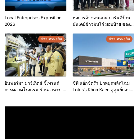
Local Enterprises Exposition
หอการค้าขอนแก่น การันตีร้าน
2026
มันเดย์ข้าวมันไก่ มอบป้าย ของดี
ขอนแก่น ประจำปี 2569 เชิดชูผู้
ประกอบการคุณภาพ ยกระดับ
ข่าวเศรษฐกิจ
ข่าวเศรษฐกิจ
มาตรฐาน สร้างความเชื่อมั่นให้ผู้
บริโภค
อินฟอร์มา มาร์เก็ตส์ ชี้เทรนด์
ซีพี แอ็กซ์ตร้า ปักหมุดพลิกโฉม
การตลาดโรงแรม-ร้านอาหาร-
Lotus’s Khon Kaen สู่ศูนย์กลาง
ธุรกิจบริการ ชูสุขอนามัยสีเขียว-
การใช้ชีวิตแห่งใหม่ของภูมิภาค
เทคโนโลยีอัจฉริยะ พลิกหลังบ้าน
เดินหน้ายุทธศาสตร์ “Happy
เป็นจุดขายใหม่ เผยงาน Food &
Mall” ดึงพันธมิตรระดับโลก IKEA
Hospitality Thailand 2026
เปิดบริการแห่งแรกในภาคอีสาน
เตรียมขนทัพโซลูชันด้านสุข
อนามัยล่าสุดร่วมโชว์