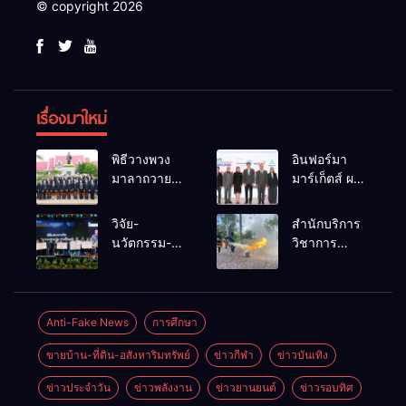
© copyright 2026
เรื่องมาใหม่
พิธีวางพวง
อินฟอร์มา
มาลาถวาย
มาร์เก็ตส์ ผนึก
ราชสักการะ
เครือข่าย
เนื่องในวันรพี
ธุรกิจท่อง
วิจัย-
สำนักบริการ
ประจำปี
เที่ยว-บริการ
นวัตกรรม-
วิชาการ
2569 และ
จัด Food &
เทคโนโลยี
ม.ขอนแก่น
การแข่งขัน
Hospitality
คือโอกาสใหม่
จัดอบรม
ฟุตบอลวันรพี
Thailand
ของคนพิการ
หลักสูตร “ดับ
เพื่อเชื่อม
2026 เชื่อม 4
ไทย และพลัง
เพลิงขั้นต้น”
Anti-Fake News
การศึกษา
ความสัมพันธ์
งานใหญ่
ขับเคลื่อน
ยกระดับ
อันดีของ
สร้างโอกาส
ขายบ้าน-ที่ดิน-อสังหาริมทรัพย์
ข่าวกีฬา
ข่าวบันเทิง
เศรษฐกิจ
ศักยภาพเจ้า
หน่วยงานใน
ธุรกิจครบ
ประเทศ
หน้าที่ท้องถิ่น
กระบวนการ
วงจร ด้วยครับ
ข่าวประจำวัน
ข่าวพลังงาน
ข่าวยานยนต์
ข่าวรอบทิศ
รับมืออัคคีภัย