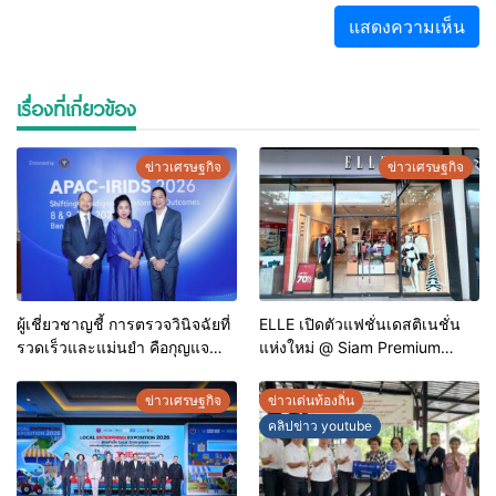
เรื่องที่เกี่ยวข้อง
ข่าวเศรษฐกิจ
ข่าวเศรษฐกิจ
ผู้เชี่ยวชาญชี้ การตรวจวินิจฉัยที่
ELLE เปิดตัวแฟชั่นเดสติเนชั่น
รวดเร็วและแม่นยำ คือกุญแจ
แห่งใหม่ @ Siam Premium
สำคัญสู่การยุติวัณโรคใน
Outlets ช้อปครบทุกสไตล์ พร้อม
ประเทศไทย
ดีลพิเศษลดสูงสุด 70%
ข่าวเศรษฐกิจ
ข่าวเด่นท้องถิ่น
คลิปข่าว youtube