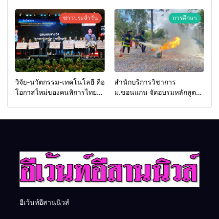
2569 และการแข่งขันฟุตบอล
Food & Hospitality Thailand
วันรพี เพื่อเชื่อมความสัมพันธ์
2026 เชื่อม 4 งานใหญ่ สร้าง
ข่าวประจำวัน
การศึกษา
อันดีของหน่วยงานใน
โอกาสธุรกิจครบวงจร ด้วย
กระบวนการยุติธรรม
ครับ
วิจัย-นวัตกรรม-เทคโนโลยี คือ
สำนักบริการวิชาการ
โอกาสใหม่ของคนพิการไทย
ม.ขอนแก่น จัดอบรมหลักสูตร
และพลังขับเคลื่อนเศรษฐกิจ
“ดับเพลิงขั้นต้น” ยกระดับ
ประเทศ
ศักยภาพเจ้าหน้าที่ท้องถิ่น
รับมืออัคคีภัยตามมาตรฐาน
สากล
อีเว้นท์อีสานนิวส์