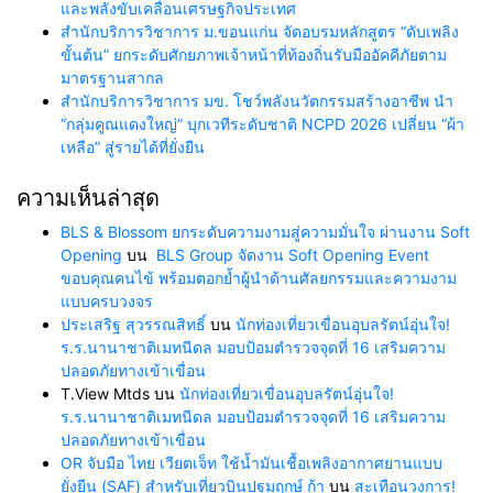
และพลังขับเคลื่อนเศรษฐกิจประเทศ
สำนักบริการวิชาการ ม.ขอนแก่น จัดอบรมหลักสูตร “ดับเพลิง
ขั้นต้น” ยกระดับศักยภาพเจ้าหน้าที่ท้องถิ่นรับมืออัคคีภัยตาม
มาตรฐานสากล
สำนักบริการวิชาการ มข. โชว์พลังนวัตกรรมสร้างอาชีพ นำ
“กลุ่มคูณแดงใหญ่” บุกเวทีระดับชาติ NCPD 2026 เปลี่ยน “ผ้า
เหลือ” สู่รายได้ที่ยั่งยืน
ความเห็นล่าสุด
BLS & Blossom ยกระดับความงามสู่ความมั่นใจ ผ่านงาน Soft
Opening
บน
BLS Group จัดงาน Soft Opening Event
ขอบคุณคนไข้ พร้อมตอกย้ำผู้นำด้านศัลยกรรมและความงาม
แบบครบวงจร
ประเสริฐ สุวรรณสิทธิ์
บน
นักท่องเที่ยวเขื่อนอุบลรัตน์อุ่นใจ!
ร.ร.นานาชาติเมทนีดล มอบป้อมตำรวจจุดที่ 16 เสริมความ
ปลอดภัยทางเข้าเขื่อน
T.View Mtds
บน
นักท่องเที่ยวเขื่อนอุบลรัตน์อุ่นใจ!
ร.ร.นานาชาติเมทนีดล มอบป้อมตำรวจจุดที่ 16 เสริมความ
ปลอดภัยทางเข้าเขื่อน
OR จับมือ ไทย เวียตเจ็ท ใช้น้ำมันเชื้อเพลิงอากาศยานแบบ
ยั่งยืน (SAF) สำหรับเที่ยวบินปฐมฤกษ์ ก้า
บน
สะเทือนวงการ!