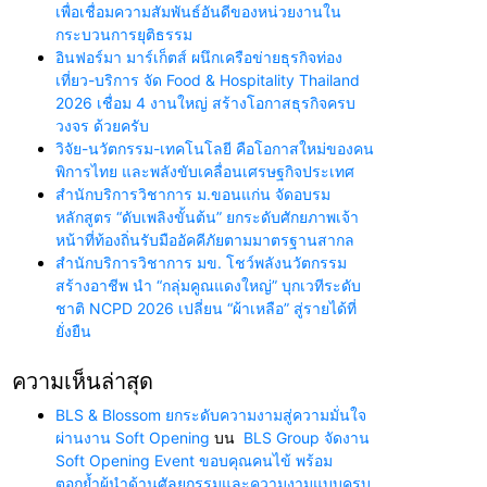
เพื่อเชื่อมความสัมพันธ์อันดีของหน่วยงานใน
กระบวนการยุติธรรม
อินฟอร์มา มาร์เก็ตส์ ผนึกเครือข่ายธุรกิจท่อง
เที่ยว-บริการ จัด Food & Hospitality Thailand
2026 เชื่อม 4 งานใหญ่ สร้างโอกาสธุรกิจครบ
วงจร ด้วยครับ
วิจัย-นวัตกรรม-เทคโนโลยี คือโอกาสใหม่ของคน
พิการไทย และพลังขับเคลื่อนเศรษฐกิจประเทศ
สำนักบริการวิชาการ ม.ขอนแก่น จัดอบรม
หลักสูตร “ดับเพลิงขั้นต้น” ยกระดับศักยภาพเจ้า
หน้าที่ท้องถิ่นรับมืออัคคีภัยตามมาตรฐานสากล
สำนักบริการวิชาการ มข. โชว์พลังนวัตกรรม
สร้างอาชีพ นำ “กลุ่มคูณแดงใหญ่” บุกเวทีระดับ
ชาติ NCPD 2026 เปลี่ยน “ผ้าเหลือ” สู่รายได้ที่
ยั่งยืน
ความเห็นล่าสุด
BLS & Blossom ยกระดับความงามสู่ความมั่นใจ
ผ่านงาน Soft Opening
บน
BLS Group จัดงาน
Soft Opening Event ขอบคุณคนไข้ พร้อม
ตอกย้ำผู้นำด้านศัลยกรรมและความงามแบบครบ