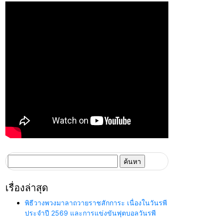
ค้นหา
สำหรับ:
เรื่องล่าสุด
พิธีวางพวงมาลาถวายราชสักการะ เนื่องในวันรพี
ประจำปี 2569 และการแข่งขันฟุตบอลวันรพี