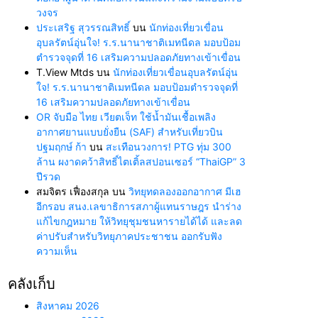
วงจร
ประเสริฐ สุวรรณสิทธิ์
บน
นักท่องเที่ยวเขื่อน
อุบลรัตน์อุ่นใจ! ร.ร.นานาชาติเมทนีดล มอบป้อม
ตำรวจจุดที่ 16 เสริมความปลอดภัยทางเข้าเขื่อน
T.View Mtds
บน
นักท่องเที่ยวเขื่อนอุบลรัตน์อุ่น
ใจ! ร.ร.นานาชาติเมทนีดล มอบป้อมตำรวจจุดที่
16 เสริมความปลอดภัยทางเข้าเขื่อน
OR จับมือ ไทย เวียตเจ็ท ใช้น้ำมันเชื้อเพลิง
อากาศยานแบบยั่งยืน (SAF) สำหรับเที่ยวบิน
ปฐมฤกษ์ ก้า
บน
สะเทือนวงการ! PTG ทุ่ม 300
ล้าน ผงาดคว้าสิทธิ์ไตเติ้ลสปอนเซอร์ “ThaiGP” 3
ปีรวด
สมจิตร เฟื่องสกุล
บน
วิทยุทดลองออกอากาศ มีเฮ
อีกรอบ สนง.เลขาธิการสภาผู้แทนราษฎร นำร่าง
แก้ไขกฎหมาย ให้วิทยุชุมชนหารายได้ได้ และลด
ค่าปรับสำหรับวิทยุภาคประชาชน ออกรับฟัง
ความเห็น
คลังเก็บ
สิงหาคม 2026