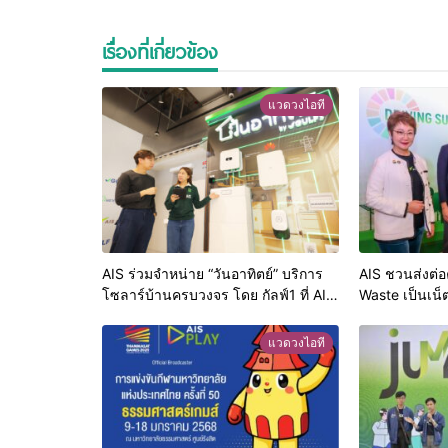
เรื่องที่เกี่ยวข้อง
แวดวงไอที
AIS ร่วมจำหน่าย “วันอาทิตย์” บริการ
AIS ชวนส่งต่อ
โซลาร์บ้านครบวงจร โดย กัลฟ์1 ที่ AIS
Waste เป็นเน็ต
Shop ทั่วประเทศ เติมเต็มไลฟ์สไตล์ผู้
สร้างโอกาสการเร
บริโภคที่ใส่ใจสิ่งแวดล้อม
ห่างไกล ลดควา
แวดวงไอที