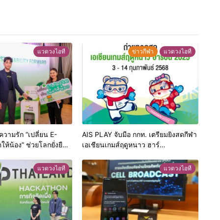
แวดวงไอที
ข่าวกีฬา
แวดวงไอที
ความรัก “เปลี่ยน E-
AIS PLAY จับมือ กกท. เตรียมยิงสดกีฬา
ให้น้อง” ช่วยโลกยั่งยืน
เอเชียนเกมส์ฤดูหนาว ฮาร์
ียนรู้ให้เด็กๆ ในพื้นที่
บิน 2025ชวนคนไทยส่งแรงใจเชียร์ทัพ
มเหลื่อมล้ำทางดิจิทัล
นักกีฬา
แวดวงไอที
แวดวงไอที