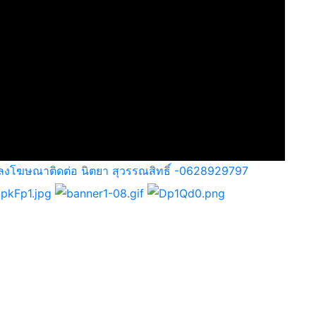
ลงโฆษณาติดต่อ นิตยา สุวรรณสิทธิ์ -0628929797