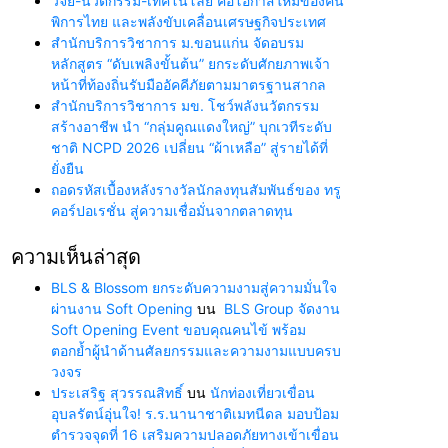
วิจัย-นวัตกรรม-เทคโนโลยี คือโอกาสใหม่ของคน
พิการไทย และพลังขับเคลื่อนเศรษฐกิจประเทศ
สำนักบริการวิชาการ ม.ขอนแก่น จัดอบรม
หลักสูตร “ดับเพลิงขั้นต้น” ยกระดับศักยภาพเจ้า
หน้าที่ท้องถิ่นรับมืออัคคีภัยตามมาตรฐานสากล
สำนักบริการวิชาการ มข. โชว์พลังนวัตกรรม
สร้างอาชีพ นำ “กลุ่มคูณแดงใหญ่” บุกเวทีระดับ
ชาติ NCPD 2026 เปลี่ยน “ผ้าเหลือ” สู่รายได้ที่
ยั่งยืน
ถอดรหัสเบื้องหลังรางวัลนักลงทุนสัมพันธ์ของ ทรู
คอร์ปอเรชั่น สู่ความเชื่อมั่นจากตลาดทุน
ความเห็นล่าสุด
BLS & Blossom ยกระดับความงามสู่ความมั่นใจ
ผ่านงาน Soft Opening
บน
BLS Group จัดงาน
Soft Opening Event ขอบคุณคนไข้ พร้อม
ตอกย้ำผู้นำด้านศัลยกรรมและความงามแบบครบ
วงจร
ประเสริฐ สุวรรณสิทธิ์
บน
นักท่องเที่ยวเขื่อน
อุบลรัตน์อุ่นใจ! ร.ร.นานาชาติเมทนีดล มอบป้อม
ตำรวจจุดที่ 16 เสริมความปลอดภัยทางเข้าเขื่อน