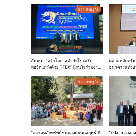
ข่าวเศรษฐกิจ
สัมมนา “คว้าโอกาสทำกำไร เสริม
ตลาดหลักทรัพ
พอร์ตแกร่งด้วย TFEX” ผู้สนใจร่วมงาน
ธนาคารแห่งป
คับคั่ง
ความร่วมมือด
ธุรกิจและการช
ข่าวเศรษฐกิจ
ภาคธุรกิจ”
“ตลาดหลักทรัพย์ฯ แถลงแผนกลยุทธ์ ปี
“ปปง. ก.ล.ต. 