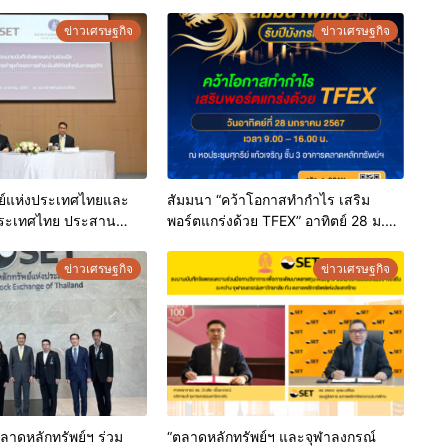
ข่าวเศรษฐกิจ
ข่าวเศรษฐกิจ
ย์แห่งประเทศไทยและ
สัมมนา “คว้าโอกาสทำกำไร เสริม
ระเทศไทย ประสาน
พอร์ตแกร่งด้วย TFEX” อาทิตย์ 28 ม.ค.
้านการส่งเสริมการทำ
นี้
ำระเงินดิจิทัลสำหรับ
ข่าวเศรษฐกิจ
ข่าวเศรษฐกิจ
ตลาดหลักทรัพย์ฯ ร่วม
“ตลาดหลักทรัพย์ฯ และจุฬาลงกรณ์