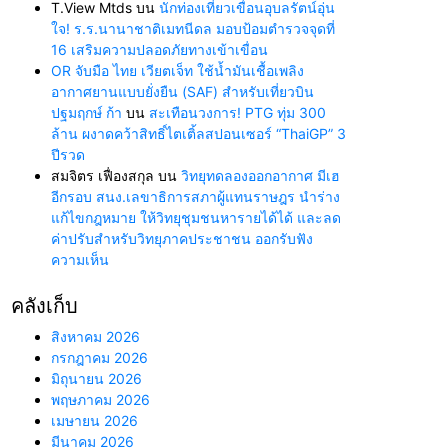
T.View Mtds
บน
นักท่องเที่ยวเขื่อนอุบลรัตน์อุ่น
ใจ! ร.ร.นานาชาติเมทนีดล มอบป้อมตำรวจจุดที่
16 เสริมความปลอดภัยทางเข้าเขื่อน
OR จับมือ ไทย เวียตเจ็ท ใช้น้ำมันเชื้อเพลิง
อากาศยานแบบยั่งยืน (SAF) สำหรับเที่ยวบิน
ปฐมฤกษ์ ก้า
บน
สะเทือนวงการ! PTG ทุ่ม 300
ล้าน ผงาดคว้าสิทธิ์ไตเติ้ลสปอนเซอร์ “ThaiGP” 3
ปีรวด
สมจิตร เฟื่องสกุล
บน
วิทยุทดลองออกอากาศ มีเฮ
อีกรอบ สนง.เลขาธิการสภาผู้แทนราษฎร นำร่าง
แก้ไขกฎหมาย ให้วิทยุชุมชนหารายได้ได้ และลด
ค่าปรับสำหรับวิทยุภาคประชาชน ออกรับฟัง
ความเห็น
คลังเก็บ
สิงหาคม 2026
กรกฎาคม 2026
มิถุนายน 2026
พฤษภาคม 2026
เมษายน 2026
มีนาคม 2026