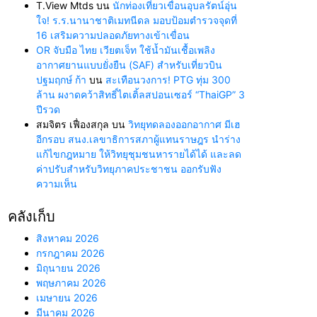
T.View Mtds
บน
นักท่องเที่ยวเขื่อนอุบลรัตน์อุ่น
ใจ! ร.ร.นานาชาติเมทนีดล มอบป้อมตำรวจจุดที่
16 เสริมความปลอดภัยทางเข้าเขื่อน
OR จับมือ ไทย เวียตเจ็ท ใช้น้ำมันเชื้อเพลิง
อากาศยานแบบยั่งยืน (SAF) สำหรับเที่ยวบิน
ปฐมฤกษ์ ก้า
บน
สะเทือนวงการ! PTG ทุ่ม 300
ล้าน ผงาดคว้าสิทธิ์ไตเติ้ลสปอนเซอร์ “ThaiGP” 3
ปีรวด
สมจิตร เฟื่องสกุล
บน
วิทยุทดลองออกอากาศ มีเฮ
อีกรอบ สนง.เลขาธิการสภาผู้แทนราษฎร นำร่าง
แก้ไขกฎหมาย ให้วิทยุชุมชนหารายได้ได้ และลด
ค่าปรับสำหรับวิทยุภาคประชาชน ออกรับฟัง
ความเห็น
คลังเก็บ
สิงหาคม 2026
กรกฎาคม 2026
มิถุนายน 2026
พฤษภาคม 2026
เมษายน 2026
มีนาคม 2026