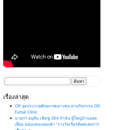
ค้นหา
สำหรับ:
เรื่องล่าสุด
OR จุดประกายศักยภาพเยาวชน ผ่านกิจกรรม OR
Futsal Clinic
นายกฯ อนุทิน เชิดชู 264 กำนัน ผู้ใหญ่บ้านยอด
เยี่ยม มอบแหนบทองคำ “รางวัลเกียรติยศแห่งการ