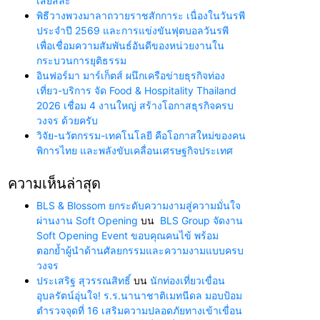
เสียสละ”
พิธีวางพวงมาลาถวายราชสักการะ เนื่องในวันรพี
ประจำปี 2569 และการแข่งขันฟุตบอลวันรพี
เพื่อเชื่อมความสัมพันธ์อันดีของหน่วยงานใน
กระบวนการยุติธรรม
อินฟอร์มา มาร์เก็ตส์ ผนึกเครือข่ายธุรกิจท่อง
เที่ยว-บริการ จัด Food & Hospitality Thailand
2026 เชื่อม 4 งานใหญ่ สร้างโอกาสธุรกิจครบ
วงจร ด้วยครับ
วิจัย-นวัตกรรม-เทคโนโลยี คือโอกาสใหม่ของคน
พิการไทย และพลังขับเคลื่อนเศรษฐกิจประเทศ
ความเห็นล่าสุด
BLS & Blossom ยกระดับความงามสู่ความมั่นใจ
ผ่านงาน Soft Opening
บน
BLS Group จัดงาน
Soft Opening Event ขอบคุณคนไข้ พร้อม
ตอกย้ำผู้นำด้านศัลยกรรมและความงามแบบครบ
วงจร
ประเสริฐ สุวรรณสิทธิ์
บน
นักท่องเที่ยวเขื่อน
อุบลรัตน์อุ่นใจ! ร.ร.นานาชาติเมทนีดล มอบป้อม
ตำรวจจุดที่ 16 เสริมความปลอดภัยทางเข้าเขื่อน