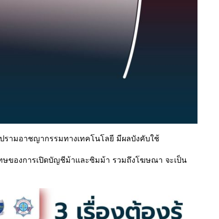
ปราบปรามอาชญากรรมทางเทคโนโลยี มีผลบังคับใช้
โทษของการเปิดบัญชีม้าและซิมม้า รวมถึงโฆษณา จะเป็น