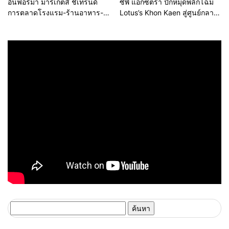
อินฟอร์มา มาร์เก็ตส์ ชี้เทรนด์
ซีพี แอ็กซ์ตร้า ปักหมุดพลิกโฉม
การตลาดโรงแรม-ร้านอาหาร-
Lotus’s Khon Kaen สู่ศูนย์กลาง
ธุรกิจบริการ ชูสุขอนามัยสีเขียว-
การใช้ชีวิตแห่งใหม่ของภูมิภาค
เทคโนโลยีอัจฉริยะ พลิกหลังบ้าน
เดินหน้ายุทธศาสตร์ “Happy
เป็นจุดขายใหม่ เผยงาน Food &
Mall” ดึงพันธมิตรระดับโลก IKEA
Hospitality Thailand 2026
เปิดบริการแห่งแรกในภาคอีสาน
เตรียมขนทัพโซลูชันด้านสุข
อนามัยล่าสุดร่วมโชว์
ค้นหา
สำหรับ: