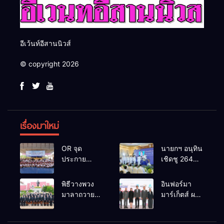
อีเว้นท์อีสานนิวส์
© copyright 2026
เรื่องมาใหม่
OR จุด
นายกฯ อนุทิน
ประกาย
เชิดชู 264
ศักยภาพ
กำนัน ผู้ใหญ่
เยาวชน ผ่าน
บ้านยอดเยี่ยม
พิธีวางพวง
อินฟอร์มา
กิจกรรม OR
มอบแหนบ
มาลาถวาย
มาร์เก็ตส์ ผนึก
Futsal Clinic
ทองคำ
ราชสักการะ
เครือข่าย
“รางวัล
เนื่องในวันรพี
ธุรกิจท่อง
เกียรติยศแห่ง