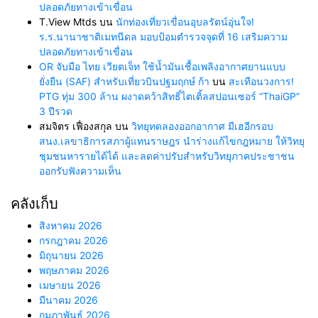
ปลอดภัยทางเข้าเขื่อน
T.View Mtds
บน
นักท่องเที่ยวเขื่อนอุบลรัตน์อุ่นใจ!
ร.ร.นานาชาติเมทนีดล มอบป้อมตำรวจจุดที่ 16 เสริมความ
ปลอดภัยทางเข้าเขื่อน
OR จับมือ ไทย เวียตเจ็ท ใช้น้ำมันเชื้อเพลิงอากาศยานแบบ
ยั่งยืน (SAF) สำหรับเที่ยวบินปฐมฤกษ์ ก้า
บน
สะเทือนวงการ!
PTG ทุ่ม 300 ล้าน ผงาดคว้าสิทธิ์ไตเติ้ลสปอนเซอร์ “ThaiGP”
3 ปีรวด
สมจิตร เฟื่องสกุล
บน
วิทยุทดลองออกอากาศ มีเฮอีกรอบ
สนง.เลขาธิการสภาผู้แทนราษฎร นำร่างแก้ไขกฎหมาย ให้วิทยุ
ชุมชนหารายได้ได้ และลดค่าปรับสำหรับวิทยุภาคประชาชน
ออกรับฟังความเห็น
คลังเก็บ
สิงหาคม 2026
กรกฎาคม 2026
มิถุนายน 2026
พฤษภาคม 2026
เมษายน 2026
มีนาคม 2026
กุมภาพันธ์ 2026