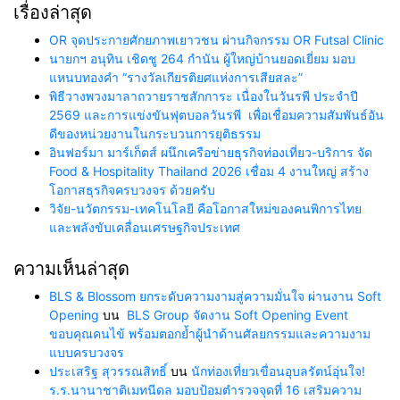
เรื่องล่าสุด
OR จุดประกายศักยภาพเยาวชน ผ่านกิจกรรม OR Futsal Clinic
นายกฯ อนุทิน เชิดชู 264 กำนัน ผู้ใหญ่บ้านยอดเยี่ยม มอบ
แหนบทองคำ “รางวัลเกียรติยศแห่งการเสียสละ”
พิธีวางพวงมาลาถวายราชสักการะ เนื่องในวันรพี ประจำปี
2569 และการแข่งขันฟุตบอลวันรพี เพื่อเชื่อมความสัมพันธ์อัน
ดีของหน่วยงานในกระบวนการยุติธรรม
อินฟอร์มา มาร์เก็ตส์ ผนึกเครือข่ายธุรกิจท่องเที่ยว-บริการ จัด
Food & Hospitality Thailand 2026 เชื่อม 4 งานใหญ่ สร้าง
โอกาสธุรกิจครบวงจร ด้วยครับ
วิจัย-นวัตกรรม-เทคโนโลยี คือโอกาสใหม่ของคนพิการไทย
และพลังขับเคลื่อนเศรษฐกิจประเทศ
ความเห็นล่าสุด
BLS & Blossom ยกระดับความงามสู่ความมั่นใจ ผ่านงาน Soft
Opening
บน
BLS Group จัดงาน Soft Opening Event
ขอบคุณคนไข้ พร้อมตอกย้ำผู้นำด้านศัลยกรรมและความงาม
แบบครบวงจร
ประเสริฐ สุวรรณสิทธิ์
บน
นักท่องเที่ยวเขื่อนอุบลรัตน์อุ่นใจ!
ร.ร.นานาชาติเมทนีดล มอบป้อมตำรวจจุดที่ 16 เสริมความ