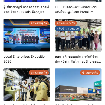
ผู้เชี่ยวชาญชี้ การตรวจวินิจฉัยที่
ELLE เปิดตัวแฟชั่นเดสติเนชั่น
รวดเร็วและแม่นยำ คือกุญแจ
แห่งใหม่ @ Siam Premium
สำคัญสู่การยุติวัณโรคใน
Outlets ช้อปครบทุกสไตล์ พร้อม
ประเทศไทย
ดีลพิเศษลดสูงสุด 70%
ข่าวเศรษฐกิจ
ข่าวเด่นท้องถิ่น
คลิปข่าว youtube
Local Enterprises Exposition
หอการค้าขอนแก่น การันตีร้าน
2026
มันเดย์ข้าวมันไก่ มอบป้าย ของดี
ขอนแก่น ประจำปี 2569 เชิดชูผู้
ประกอบการคุณภาพ ยกระดับ
ข่าวเศรษฐกิจ
ข่าวเศรษฐกิจ
มาตรฐาน สร้างความเชื่อมั่นให้ผู้
บริโภค