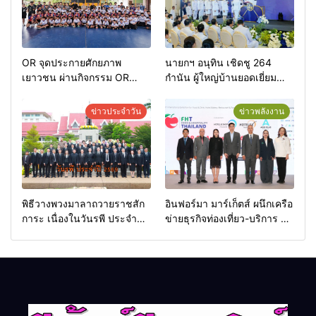
OR จุดประกายศักยภาพ
นายกฯ อนุทิน เชิดชู 264
เยาวชน ผ่านกิจกรรม OR
กำนัน ผู้ใหญ่บ้านยอดเยี่ยม
Futsal Clinic
มอบแหนบทองคำ “รางวัล
เกียรติยศแห่งการเสียสละ”
ข่าวประจำวัน
ข่าวพลังงาน
พิธีวางพวงมาลาถวายราชสัก
อินฟอร์มา มาร์เก็ตส์ ผนึกเครือ
การะ เนื่องในวันรพี ประจำปี
ข่ายธุรกิจท่องเที่ยว-บริการ จัด
2569 และการแข่งขันฟุตบอล
Food & Hospitality Thailand
วันรพี เพื่อเชื่อมความสัมพันธ์
2026 เชื่อม 4 งานใหญ่ สร้าง
อันดีของหน่วยงานใน
โอกาสธุรกิจครบวงจร ด้วย
กระบวนการยุติธรรม
ครับ