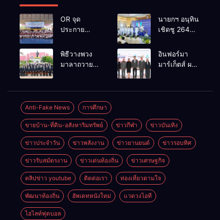
OR จุด
นายกฯ อนุทิน
ประกาย
เชิดชู 264
ศักยภาพ
กำนัน ผู้ใหญ่
เยาวชน ผ่าน
บ้านยอดเยี่ยม
พิธีวางพวง
อินฟอร์มา
กิจกรรม OR
มอบแหนบ
มาลาถวาย
มาร์เก็ตส์ ผนึก
Futsal Clinic
ทองคำ
ราชสักการะ
เครือข่าย
“รางวัล
เนื่องในวันรพี
ธุรกิจท่อง
เกียรติยศแห่ง
ประจำปี
เที่ยว-บริการ
การเสียสละ”
2569 และ
จัด Food &
Anti-Fake News
การศึกษา
การแข่งขัน
Hospitality
ขายบ้าน-ที่ดิน-อสังหาริมทรัพย์
ข่าวกีฬา
ข่าวบันเทิง
ฟุตบอลวันรพี
Thailand
เพื่อเชื่อม
2026 เชื่อม 4
ข่าวประจำวัน
ข่าวพลังงาน
ข่าวยานยนต์
ข่าวรอบทิศ
ความสัมพันธ์
งานใหญ่
อันดีของ
สร้างโอกาส
ข่าวรับสมัตรงาน
ข่าวเด่นท้องถิ่น
ข่าวเศรษฐกิจ
หน่วยงานใน
ธุรกิจครบ
กระบวนการ
วงจร ด้วยครับ
คลิปข่าว youtube
ติดต่อเรา
ท่องเที่ยวตามใจ
ยุติธรรม
พัฒนาท้องถิ่น
อัพเดทหนังใหม่
แวดวงไอที
ไฮไลท์ฟุตบอล