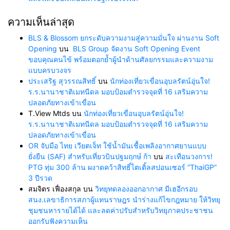
ความเห็นล่าสุด
BLS & Blossom ยกระดับความงามสู่ความมั่นใจ ผ่านงาน Soft
Opening
บน
BLS Group จัดงาน Soft Opening Event
ขอบคุณคนไข้ พร้อมตอกย้ำผู้นำด้านศัลยกรรมและความงาม
แบบครบวงจร
ประเสริฐ สุวรรณสิทธิ์
บน
นักท่องเที่ยวเขื่อนอุบลรัตน์อุ่นใจ!
ร.ร.นานาชาติเมทนีดล มอบป้อมตำรวจจุดที่ 16 เสริมความ
ปลอดภัยทางเข้าเขื่อน
T.View Mtds
บน
นักท่องเที่ยวเขื่อนอุบลรัตน์อุ่นใจ!
ร.ร.นานาชาติเมทนีดล มอบป้อมตำรวจจุดที่ 16 เสริมความ
ปลอดภัยทางเข้าเขื่อน
OR จับมือ ไทย เวียตเจ็ท ใช้น้ำมันเชื้อเพลิงอากาศยานแบบ
ยั่งยืน (SAF) สำหรับเที่ยวบินปฐมฤกษ์ ก้า
บน
สะเทือนวงการ!
PTG ทุ่ม 300 ล้าน ผงาดคว้าสิทธิ์ไตเติ้ลสปอนเซอร์ “ThaiGP”
3 ปีรวด
สมจิตร เฟื่องสกุล
บน
วิทยุทดลองออกอากาศ มีเฮอีกรอบ
สนง.เลขาธิการสภาผู้แทนราษฎร นำร่างแก้ไขกฎหมาย ให้วิทยุ
ชุมชนหารายได้ได้ และลดค่าปรับสำหรับวิทยุภาคประชาชน
ออกรับฟังความเห็น