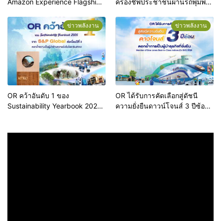
Amazon Experience Flagship
ครองชีพประชาชนผ่านรถพุ่มพวง
Store Ari” ปักหมุดแฟล็กชิปสโตร์
ทั่วประเทศ
แห่งแรกของโลก ยกระดับสู่จุด
ข่าวพลังงาน
ข่าวพลังงาน
หมายปลายทางแห่งใหม่ใจกลาง
อารีย์
OR คว้าอันดับ 1 ของ
OR ได้รับการคัดเลือกสู่ดัชนี
Sustainability Yearbook 2026
ความยั่งยืนดาวน์โจนส์ 3 ปีซ้อน
จาก S&P Global ต่อเนื่องปีที่ 3
ตอกย้ำการเป็นผู้นำธุรกิจที่ยั่งยืน
ตอกย้ำความเป็นผู้นำด้านความ
ยั่งยืนในระดับสากล