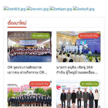
เรื่องมาใหม่
ข่าวพลังงาน
ข่าวประจำวัน
OR จุดประกายศักยภาพ
นายกฯ อนุทิน เชิดชู 264
เยาวชน ผ่านกิจกรรม OR
กำนัน ผู้ใหญ่บ้านยอดเยี่ยม
Futsal Clinic
มอบแหนบทองคำ “รางวัล
เกียรติยศแห่งการเสียสละ”
ข่าวประจำวัน
ข่าวพลังงาน