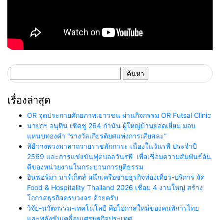
ค้นหา
สำหรับ:
เรื่องล่าสุด
OR จุดประกายศักยภาพเยาวชน ผ่านกิจกรรม OR Futsal Clinic
นายกฯ อนุทิน เชิดชู 264 กำนัน ผู้ใหญ่บ้านยอดเยี่ยม มอบ
แหนบทองคำ “รางวัลเกียรติยศแห่งการเสียสละ”
พิธีวางพวงมาลาถวายราชสักการะ เนื่องในวันรพี ประจำปี
2569 และการแข่งขันฟุตบอลวันรพี เพื่อเชื่อมความสัมพันธ์อัน
ดีของหน่วยงานในกระบวนการยุติธรรม
อินฟอร์มา มาร์เก็ตส์ ผนึกเครือข่ายธุรกิจท่องเที่ยว-บริการ จัด
Food & Hospitality Thailand 2026 เชื่อม 4 งานใหญ่ สร้าง
โอกาสธุรกิจครบวงจร ด้วยครับ
วิจัย-นวัตกรรม-เทคโนโลยี คือโอกาสใหม่ของคนพิการไทย
และพลังขับเคลื่อนเศรษฐกิจประเทศ