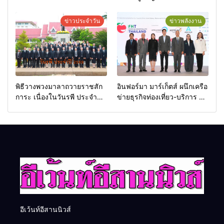
Futsal Clinic
มอบแหนบทองคำ “รางวัล
เกียรติยศแห่งการเสียสละ”
ข่าวประจำวัน
ข่าวพลังงาน
พิธีวางพวงมาลาถวายราชสัก
อินฟอร์มา มาร์เก็ตส์ ผนึกเครือ
การะ เนื่องในวันรพี ประจำปี
ข่ายธุรกิจท่องเที่ยว-บริการ จัด
2569 และการแข่งขันฟุตบอล
Food & Hospitality Thailand
วันรพี เพื่อเชื่อมความสัมพันธ์
2026 เชื่อม 4 งานใหญ่ สร้าง
อันดีของหน่วยงานใน
โอกาสธุรกิจครบวงจร ด้วย
กระบวนการยุติธรรม
ครับ
อีเว้นท์อีสานนิวส์