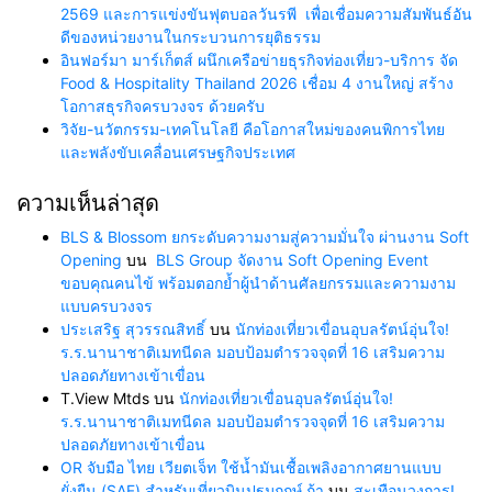
2569 และการแข่งขันฟุตบอลวันรพี เพื่อเชื่อมความสัมพันธ์อัน
ดีของหน่วยงานในกระบวนการยุติธรรม
อินฟอร์มา มาร์เก็ตส์ ผนึกเครือข่ายธุรกิจท่องเที่ยว-บริการ จัด
Food & Hospitality Thailand 2026 เชื่อม 4 งานใหญ่ สร้าง
โอกาสธุรกิจครบวงจร ด้วยครับ
วิจัย-นวัตกรรม-เทคโนโลยี คือโอกาสใหม่ของคนพิการไทย
และพลังขับเคลื่อนเศรษฐกิจประเทศ
ความเห็นล่าสุด
BLS & Blossom ยกระดับความงามสู่ความมั่นใจ ผ่านงาน Soft
Opening
บน
BLS Group จัดงาน Soft Opening Event
ขอบคุณคนไข้ พร้อมตอกย้ำผู้นำด้านศัลยกรรมและความงาม
แบบครบวงจร
ประเสริฐ สุวรรณสิทธิ์
บน
นักท่องเที่ยวเขื่อนอุบลรัตน์อุ่นใจ!
ร.ร.นานาชาติเมทนีดล มอบป้อมตำรวจจุดที่ 16 เสริมความ
ปลอดภัยทางเข้าเขื่อน
T.View Mtds
บน
นักท่องเที่ยวเขื่อนอุบลรัตน์อุ่นใจ!
ร.ร.นานาชาติเมทนีดล มอบป้อมตำรวจจุดที่ 16 เสริมความ
ปลอดภัยทางเข้าเขื่อน
OR จับมือ ไทย เวียตเจ็ท ใช้น้ำมันเชื้อเพลิงอากาศยานแบบ
ยั่งยืน (SAF) สำหรับเที่ยวบินปฐมฤกษ์ ก้า
บน
สะเทือนวงการ!