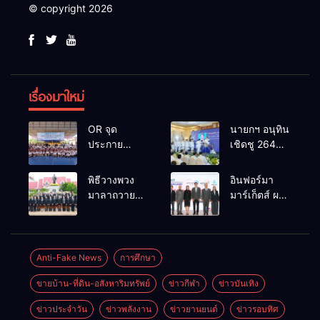
© copyright 2026
เรื่องมาใหม่
OR จุด
นายกฯ อนุทิน
ประกาย
เชิดชู 264
ศักยภาพ
กำนัน ผู้ใหญ่
เยาวชน ผ่าน
บ้านยอดเยี่ยม
พิธีวางพวง
อินฟอร์มา
กิจกรรม OR
มอบแหนบ
มาลาถวาย
มาร์เก็ตส์ ผนึก
Futsal Clinic
ทองคำ
ราชสักการะ
เครือข่าย
“รางวัล
เนื่องในวันรพี
ธุรกิจท่อง
เกียรติยศแห่ง
ประจำปี
เที่ยว-บริการ
การเสียสละ”
2569 และ
จัด Food &
Anti-Fake News
การศึกษา
การแข่งขัน
Hospitality
ขายบ้าน-ที่ดิน-อสังหาริมทรัพย์
ข่าวกีฬา
ข่าวบันเทิง
ฟุตบอลวันรพี
Thailand
เพื่อเชื่อม
2026 เชื่อม 4
ข่าวประจำวัน
ข่าวพลังงาน
ข่าวยานยนต์
ข่าวรอบทิศ
ความสัมพันธ์
งานใหญ่