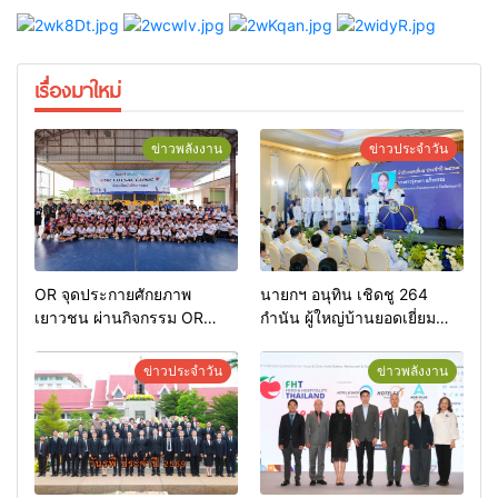
เรื่องมาใหม่
ข่าวพลังงาน
ข่าวประจำวัน
OR จุดประกายศักยภาพ
นายกฯ อนุทิน เชิดชู 264
เยาวชน ผ่านกิจกรรม OR
กำนัน ผู้ใหญ่บ้านยอดเยี่ยม
Futsal Clinic
มอบแหนบทองคำ “รางวัล
เกียรติยศแห่งการเสียสละ”
ข่าวประจำวัน
ข่าวพลังงาน