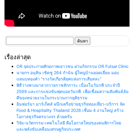
ค้นหา
สำหรับ:
เรื่องล่าสุด
OR จุดประกายศักยภาพเยาวชน ผ่านกิจกรรม OR Futsal Clinic
นายกฯ อนุทิน เชิดชู 264 กำนัน ผู้ใหญ่บ้านยอดเยี่ยม มอบ
แหนบทองคำ “รางวัลเกียรติยศแห่งการเสียสละ”
พิธีวางพวงมาลาถวายราชสักการะ เนื่องในวันรพี ประจำปี
2569 และการแข่งขันฟุตบอลวันรพี เพื่อเชื่อมความสัมพันธ์อัน
ดีของหน่วยงานในกระบวนการยุติธรรม
อินฟอร์มา มาร์เก็ตส์ ผนึกเครือข่ายธุรกิจท่องเที่ยว-บริการ จัด
Food & Hospitality Thailand 2026 เชื่อม 4 งานใหญ่ สร้าง
โอกาสธุรกิจครบวงจร ด้วยครับ
วิจัย-นวัตกรรม-เทคโนโลยี คือโอกาสใหม่ของคนพิการไทย
และพลังขับเคลื่อนเศรษฐกิจประเทศ