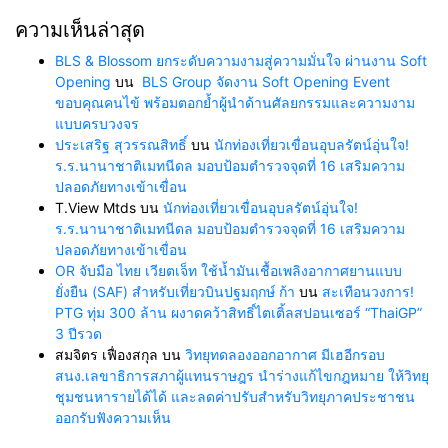
ความเห็นล่าสุด
BLS & Blossom ยกระดับความงามสู่ความมั่นใจ ผ่านงาน Soft
Opening
บน
BLS Group จัดงาน Soft Opening Event
ขอบคุณคนไข้ พร้อมตอกย้ำผู้นำด้านศัลยกรรมและความงาม
แบบครบวงจร
ประเสริฐ สุวรรณสิทธิ์
บน
นักท่องเที่ยวเขื่อนอุบลรัตน์อุ่นใจ!
ร.ร.นานาชาติเมทนีดล มอบป้อมตำรวจจุดที่ 16 เสริมความ
ปลอดภัยทางเข้าเขื่อน
T.View Mtds
บน
นักท่องเที่ยวเขื่อนอุบลรัตน์อุ่นใจ!
ร.ร.นานาชาติเมทนีดล มอบป้อมตำรวจจุดที่ 16 เสริมความ
ปลอดภัยทางเข้าเขื่อน
OR จับมือ ไทย เวียตเจ็ท ใช้น้ำมันเชื้อเพลิงอากาศยานแบบ
ยั่งยืน (SAF) สำหรับเที่ยวบินปฐมฤกษ์ ก้า
บน
สะเทือนวงการ!
PTG ทุ่ม 300 ล้าน ผงาดคว้าสิทธิ์ไตเติ้ลสปอนเซอร์ “ThaiGP”
3 ปีรวด
สมจิตร เฟื่องสกุล
บน
วิทยุทดลองออกอากาศ มีเฮอีกรอบ
สนง.เลขาธิการสภาผู้แทนราษฎร นำร่างแก้ไขกฎหมาย ให้วิทยุ
ชุมชนหารายได้ได้ และลดค่าปรับสำหรับวิทยุภาคประชาชน
ออกรับฟังความเห็น