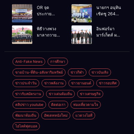
OR จุด
นายกฯ อนุทิน
ประกาย
เชิดชู 264
ศักยภาพ
กำนัน ผู้ใหญ่
เยาวชน ผ่าน
บ้านยอดเยี่ยม
พิธีวางพวง
อินฟอร์มา
กิจกรรม OR
มอบแหนบ
มาลาถวาย
มาร์เก็ตส์ ผนึก
Futsal Clinic
ทองคำ
ราชสักการะ
เครือข่าย
“รางวัล
เนื่องในวันรพี
ธุรกิจท่อง
เกียรติยศแห่ง
ประจำปี
เที่ยว-บริการ
การเสียสละ”
2569 และ
จัด Food &
Anti-Fake News
การศึกษา
การแข่งขัน
Hospitality
ขายบ้าน-ที่ดิน-อสังหาริมทรัพย์
ข่าวกีฬา
ข่าวบันเทิง
ฟุตบอลวันรพี
Thailand
เพื่อเชื่อม
2026 เชื่อม 4
ข่าวประจำวัน
ข่าวพลังงาน
ข่าวยานยนต์
ข่าวรอบทิศ
ความสัมพันธ์
งานใหญ่
อันดีของ
สร้างโอกาส
ข่าวรับสมัตรงาน
ข่าวเด่นท้องถิ่น
ข่าวเศรษฐกิจ
หน่วยงานใน
ธุรกิจครบ
กระบวนการ
วงจร ด้วยครับ
คลิปข่าว youtube
ติดต่อเรา
ท่องเที่ยวตามใจ
ยุติธรรม
พัฒนาท้องถิ่น
อัพเดทหนังใหม่
แวดวงไอที
ไฮไลท์ฟุตบอล