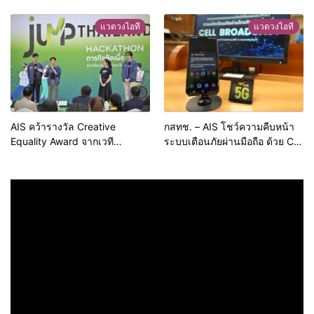
ฮาร์บิน 2025ชวนคนไทยส่งแรง
2025” ชมฟรีทุกเครือข่าย ที่เดี่ยว
ใจเชียร์ทัพนักกีฬา
เท่านั้น จัดเต็ม 9 ช่อง FULL HD
แวดวงไอที
แวดวงไอที
เปิดฉาก 9 ม.ค
AIS คว้ารางวัล Creative
กสทช. – AIS โชว์ความคืบหน้า
Equality Award จากเวที
ระบบเตือนภัยผ่านมือถือ ด้วย Cell
Creative Excellence Awards
Broadcast บน LIVE
2024 สะท้อนความเป็นเลิศด้าน
Networkกลางภูเก็ต พร้อมเชื่อม
การส่งต่อพลังสร้างสรรค์เพื่อ
ต่อกับศูนย์บัญชาการกลางของ
สังคม
ภาครัฐ มอบความอุ่นใจให้แก่คน
ไทยทั่วประเทศ