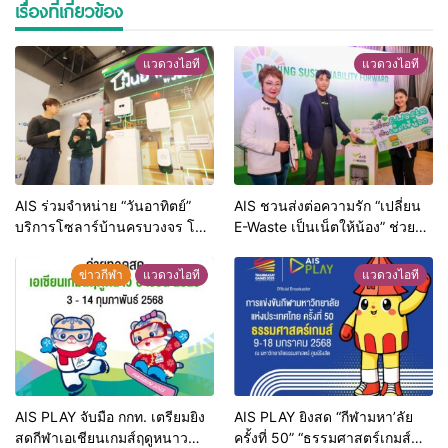
เรื่องที่เกี่ยวข้อง
แวดวงไอที
แวดวงไอที
AIS ร่วมจำหน่าย “วันอาทิตย์”
AIS ชวนส่งต่อความรัก “เปลี่ยน
บริการโซลาร์บ้านครบวงจร โดย
E-Waste เป็นเน็ตให้น้อง” ช่วย
กัลฟ์1 ที่ AIS Shop ทั่วประเทศ
โลกยั่งยืน สร้างโอกาสการเรียนรู้
เติมเต็มไลฟ์สไตล์ผู้บริโภคที่ใส่ใจ
ให้เด็กๆ ในพื้นที่ห่างไกล ลดความ
ข่าวกีฬา
แวดวงไอที
แวดวงไอที
สิ่งแวดล้อม
เหลื่อมล้ำทางดิจิทัล
AIS PLAY จับมือ กกท. เตรียมยิง
AIS PLAY ยิงสด “กีฬามหา’ลัย
สดกีฬาเอเชียนเกมส์ฤดูหนาว
ครั้งที่ 50” “ธรรมศาสตร์เกมส์