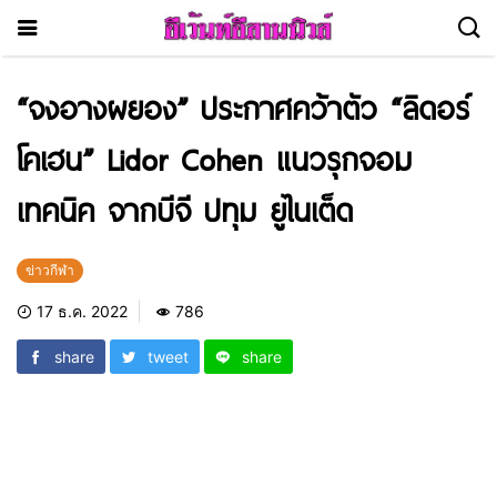
“จงอางผยอง” ประกาศคว้าตัว “ลิดอร์
โคเฮน” Lidor Cohen แนวรุกจอม
เทคนิค จากบีจี ปทุม ยูไนเต็ด
ข่าวกีฬา
17 ธ.ค. 2022
786
share
tweet
share