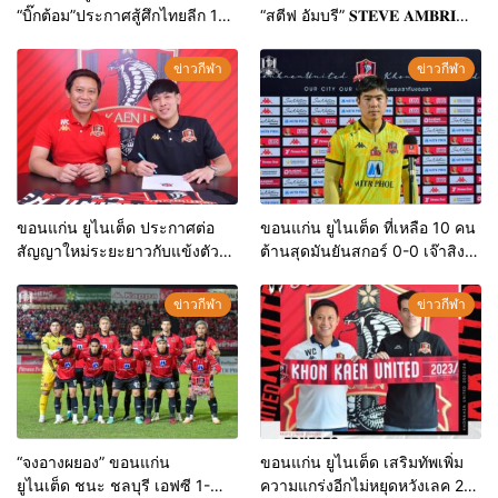
“บิ๊กต้อม”ประกาศสู้ศึกไทยลีก 1
“สตีฟ อัมบรี” 𝐒𝐓𝐄𝐕𝐄 𝐀𝐌𝐁𝐑𝐈
เต็ม พร้อมยืนยัน “โค้ชแมน”
แนวรุกความเร็วสูง ดีกรีทีมชาติ
เข้าใจทีม เข้าใจตัวผู้เล่นปีนี้เกมส์
กินี-บิสเซา ในโควต้าต่างชาติ
ข่าวกีฬา
ข่าวกีฬา
บุกตื่นเต้นแน่
ของทีม
ขอนแก่น ยูไนเต็ด ประกาศต่อ
ขอนแก่น ยูไนเต็ด ที่เหลือ 10 คน
สัญญาใหม่ระยะยาวกับแข้งตัว
ต้านสุดมันยันสกอร์ 0-0 เจ๊าสิงห์
เก่ง “คอนเนอร์” ชิษณุพงษ์ โชติ
เชียงรายฯ ยังอยู่ที่ 11ลุ้นหนีตกชั้น
อีก 4 ปี ถึงปี 2028
ต่อไป
ข่าวกีฬา
ข่าวกีฬา
“จงอางผยอง” ขอนแก่น
ขอนแก่น ยูไนเต็ด เสริมทัพเพิ่ม
ยูไนเต็ด ชนะ ชลบุรี เอฟซี 1-
ความแกร่งอีกไม่หยุดหวังเลค 2