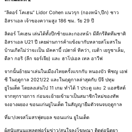
“ลิดอร์ โคเฮน” Lidor Cohen แนวรุก (กองหน้า,ปีก) ชาว
อิสราเอล เจ้าของความสูง 186 ซม. วัย 29 ปี
ลิดอร์ โคเฮน เล่นได้ทั้งปีกซ้ายและกองหน้า มีดีกรีติดทีมชาติ
อิสราเอล U21 ปี เคยผ่านการค้าแข้งมากับหลายสโมสรใน
บ้านเกิดไม่ว่าจะเป็น มัคคาบี้ เปตาห์ ทิคว่า, เบต้า เยรูซาเล็ม,
ดีลา กอริ (ลีก จอร์เจีย) และ ฮาโปเอล เทล อาวีฟ
จากนั้นย้ายมาเล่นในเมืองไทยครั้งแรกกับ หนองบัว พิชญ เอฟ
ซี ในฤดูกาล 2021/22 และในฤดูกาลล่าสุดกับ บีจี ปทุม
ยูไนเต็ด โดยลงเล่นไป 11 เกม ทำได้ 1 ประตู และ 2 แอสซิสต์
จากทุกรายการ ก่อนจะย้ายเข้ามาเป็นสมาชิกใหม่ของทัพ
จงอางผยอง ขอนแก่นยูไนเต็ด ในสัญญายืมตัวจนจบฤดูกาล
ที่มา/เพจสโมสรฟุตบอล ขอนแก่น ยูไนเต็ด
ผู้สนับสนุนแพลตฟอร์มข่าว/สนใจลงโฆษณา ติดต่อนิตยา