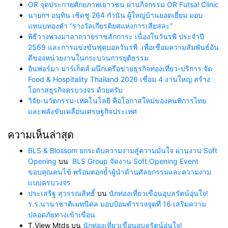
OR จุดประกายศักยภาพเยาวชน ผ่านกิจกรรม OR Futsal Clinic
นายกฯ อนุทิน เชิดชู 264 กำนัน ผู้ใหญ่บ้านยอดเยี่ยม มอบ
แหนบทองคำ “รางวัลเกียรติยศแห่งการเสียสละ”
พิธีวางพวงมาลาถวายราชสักการะ เนื่องในวันรพี ประจำปี
2569 และการแข่งขันฟุตบอลวันรพี เพื่อเชื่อมความสัมพันธ์อัน
ดีของหน่วยงานในกระบวนการยุติธรรม
อินฟอร์มา มาร์เก็ตส์ ผนึกเครือข่ายธุรกิจท่องเที่ยว-บริการ จัด
Food & Hospitality Thailand 2026 เชื่อม 4 งานใหญ่ สร้าง
โอกาสธุรกิจครบวงจร ด้วยครับ
วิจัย-นวัตกรรม-เทคโนโลยี คือโอกาสใหม่ของคนพิการไทย
และพลังขับเคลื่อนเศรษฐกิจประเทศ
ความเห็นล่าสุด
BLS & Blossom ยกระดับความงามสู่ความมั่นใจ ผ่านงาน Soft
Opening
บน
BLS Group จัดงาน Soft Opening Event
ขอบคุณคนไข้ พร้อมตอกย้ำผู้นำด้านศัลยกรรมและความงาม
แบบครบวงจร
ประเสริฐ สุวรรณสิทธิ์
บน
นักท่องเที่ยวเขื่อนอุบลรัตน์อุ่นใจ!
ร.ร.นานาชาติเมทนีดล มอบป้อมตำรวจจุดที่ 16 เสริมความ
ปลอดภัยทางเข้าเขื่อน
T.View Mtds
บน
นักท่องเที่ยวเขื่อนอุบลรัตน์อุ่นใจ!