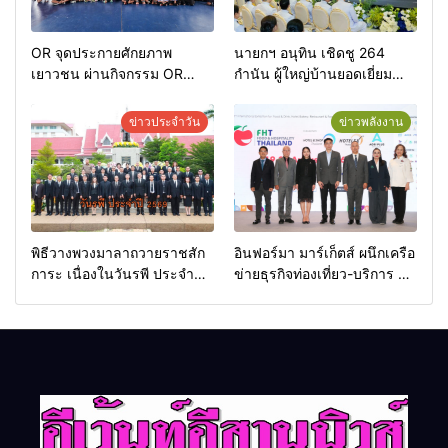
OR จุดประกายศักยภาพ
นายกฯ อนุทิน เชิดชู 264
เยาวชน ผ่านกิจกรรม OR
กำนัน ผู้ใหญ่บ้านยอดเยี่ยม
Futsal Clinic
มอบแหนบทองคำ “รางวัล
เกียรติยศแห่งการเสียสละ”
ข่าวประจำวัน
ข่าวพลังงาน
พิธีวางพวงมาลาถวายราชสัก
อินฟอร์มา มาร์เก็ตส์ ผนึกเครือ
การะ เนื่องในวันรพี ประจำปี
ข่ายธุรกิจท่องเที่ยว-บริการ จัด
2569 และการแข่งขันฟุตบอล
Food & Hospitality Thailand
วันรพี เพื่อเชื่อมความสัมพันธ์
2026 เชื่อม 4 งานใหญ่ สร้าง
อันดีของหน่วยงานใน
โอกาสธุรกิจครบวงจร ด้วย
กระบวนการยุติธรรม
ครับ