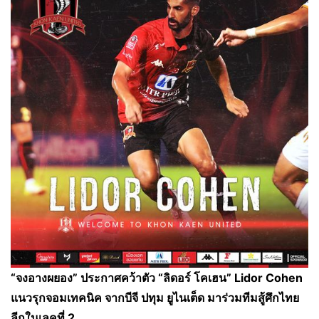
“จงอางผยอง” ประกาศคว้าตัว “ลิดอร์ โคเฮน” Lidor Cohen
แนวรุกจอมเทคนิค จากบีจี ปทุม ยูไนเต็ด มาร่วมทีมสู้ศึกไทย
ลีกในเลคที่ 2