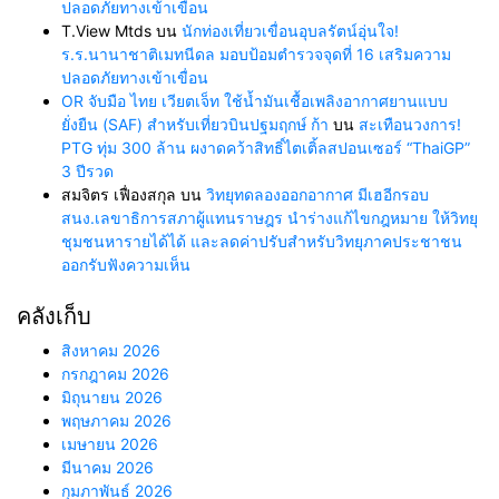
ปลอดภัยทางเข้าเขื่อน
T.View Mtds
บน
นักท่องเที่ยวเขื่อนอุบลรัตน์อุ่นใจ!
ร.ร.นานาชาติเมทนีดล มอบป้อมตำรวจจุดที่ 16 เสริมความ
ปลอดภัยทางเข้าเขื่อน
OR จับมือ ไทย เวียตเจ็ท ใช้น้ำมันเชื้อเพลิงอากาศยานแบบ
ยั่งยืน (SAF) สำหรับเที่ยวบินปฐมฤกษ์ ก้า
บน
สะเทือนวงการ!
PTG ทุ่ม 300 ล้าน ผงาดคว้าสิทธิ์ไตเติ้ลสปอนเซอร์ “ThaiGP”
3 ปีรวด
สมจิตร เฟื่องสกุล
บน
วิทยุทดลองออกอากาศ มีเฮอีกรอบ
สนง.เลขาธิการสภาผู้แทนราษฎร นำร่างแก้ไขกฎหมาย ให้วิทยุ
ชุมชนหารายได้ได้ และลดค่าปรับสำหรับวิทยุภาคประชาชน
ออกรับฟังความเห็น
คลังเก็บ
สิงหาคม 2026
กรกฎาคม 2026
มิถุนายน 2026
พฤษภาคม 2026
เมษายน 2026
มีนาคม 2026
กุมภาพันธ์ 2026