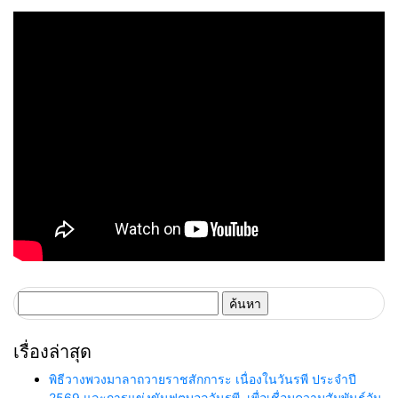
เทคโนโลยีอัจฉริยะ พลิกหลังบ้าน
เดินหน้ายุทธศาสตร์ “Happy
เป็นจุดขายใหม่ เผยงาน Food &
Mall” ดึงพันธมิตรระดับโลก IKEA
Hospitality Thailand 2026
เปิดบริการแห่งแรกในภาคอีสาน
เตรียมขนทัพโซลูชันด้านสุข
อนามัยล่าสุดร่วมโชว์
ค้นหา
สำหรับ:
เรื่องล่าสุด
พิธีวางพวงมาลาถวายราชสักการะ เนื่องในวันรพี ประจำปี
2569 และการแข่งขันฟุตบอลวันรพี เพื่อเชื่อมความสัมพันธ์อัน