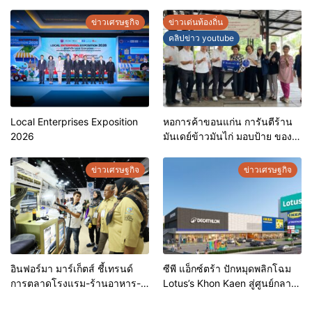
สำคัญสู่การยุติวัณโรคใน
Outlets ช้อปครบทุกสไตล์ พร้อม
ประเทศไทย
ดีลพิเศษลดสูงสุด 70%
ข่าวเศรษฐกิจ
ข่าวเด่นท้องถิ่น
คลิปข่าว youtube
Local Enterprises Exposition
หอการค้าขอนแก่น การันตีร้าน
2026
มันเดย์ข้าวมันไก่ มอบป้าย ของดี
ขอนแก่น ประจำปี 2569 เชิดชูผู้
ประกอบการคุณภาพ ยกระดับ
ข่าวเศรษฐกิจ
ข่าวเศรษฐกิจ
มาตรฐาน สร้างความเชื่อมั่นให้ผู้
บริโภค
อินฟอร์มา มาร์เก็ตส์ ชี้เทรนด์
ซีพี แอ็กซ์ตร้า ปักหมุดพลิกโฉม
การตลาดโรงแรม-ร้านอาหาร-
Lotus’s Khon Kaen สู่ศูนย์กลาง
ธุรกิจบริการ ชูสุขอนามัยสีเขียว-
การใช้ชีวิตแห่งใหม่ของภูมิภาค