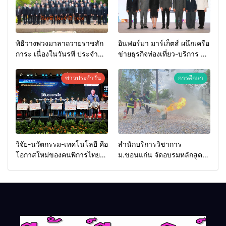
พิธีวางพวงมาลาถวายราชสัก
อินฟอร์มา มาร์เก็ตส์ ผนึกเครือ
การะ เนื่องในวันรพี ประจำปี
ข่ายธุรกิจท่องเที่ยว-บริการ จัด
2569 และการแข่งขันฟุตบอล
Food & Hospitality Thailand
วันรพี เพื่อเชื่อมความสัมพันธ์
2026 เชื่อม 4 งานใหญ่ สร้าง
ข่าวประจำวัน
การศึกษา
อันดีของหน่วยงานใน
โอกาสธุรกิจครบวงจร ด้วย
กระบวนการยุติธรรม
ครับ
วิจัย-นวัตกรรม-เทคโนโลยี คือ
สำนักบริการวิชาการ
โอกาสใหม่ของคนพิการไทย
ม.ขอนแก่น จัดอบรมหลักสูตร
และพลังขับเคลื่อนเศรษฐกิจ
“ดับเพลิงขั้นต้น” ยกระดับ
ประเทศ
ศักยภาพเจ้าหน้าที่ท้องถิ่น
รับมืออัคคีภัยตามมาตรฐาน
สากล