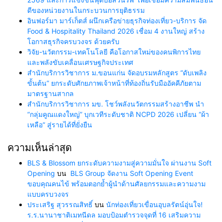
ดีของหน่วยงานในกระบวนการยุติธรรม
อินฟอร์มา มาร์เก็ตส์ ผนึกเครือข่ายธุรกิจท่องเที่ยว-บริการ จัด
Food & Hospitality Thailand 2026 เชื่อม 4 งานใหญ่ สร้าง
โอกาสธุรกิจครบวงจร ด้วยครับ
วิจัย-นวัตกรรม-เทคโนโลยี คือโอกาสใหม่ของคนพิการไทย
และพลังขับเคลื่อนเศรษฐกิจประเทศ
สำนักบริการวิชาการ ม.ขอนแก่น จัดอบรมหลักสูตร “ดับเพลิง
ขั้นต้น” ยกระดับศักยภาพเจ้าหน้าที่ท้องถิ่นรับมืออัคคีภัยตาม
มาตรฐานสากล
สำนักบริการวิชาการ มข. โชว์พลังนวัตกรรมสร้างอาชีพ นำ
“กลุ่มคูณแดงใหญ่” บุกเวทีระดับชาติ NCPD 2026 เปลี่ยน “ผ้า
เหลือ” สู่รายได้ที่ยั่งยืน
ความเห็นล่าสุด
BLS & Blossom ยกระดับความงามสู่ความมั่นใจ ผ่านงาน Soft
Opening
บน
BLS Group จัดงาน Soft Opening Event
ขอบคุณคนไข้ พร้อมตอกย้ำผู้นำด้านศัลยกรรมและความงาม
แบบครบวงจร
ประเสริฐ สุวรรณสิทธิ์
บน
นักท่องเที่ยวเขื่อนอุบลรัตน์อุ่นใจ!
ร.ร.นานาชาติเมทนีดล มอบป้อมตำรวจจุดที่ 16 เสริมความ