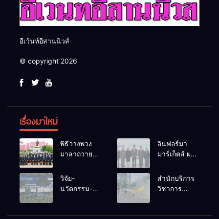
อีเว้นท์อีสานนิวส์
© copyright 2026
เรื่องมาใหม่
พิธีวางพวง
อินฟอร์มา
มาลาถวาย
มาร์เก็ตส์ ผนึก
ราชสักการะ
เครือข่าย
เนื่องในวันรพี
ธุรกิจท่อง
วิจัย-
สำนักบริการ
ประจำปี
เที่ยว-บริการ
นวัตกรรม-
วิชาการ
2569 และ
จัด Food &
เทคโนโลยี
ม.ขอนแก่น
การแข่งขัน
Hospitality
คือโอกาสใหม่
จัดอบรม
ฟุตบอลวันรพี
Thailand