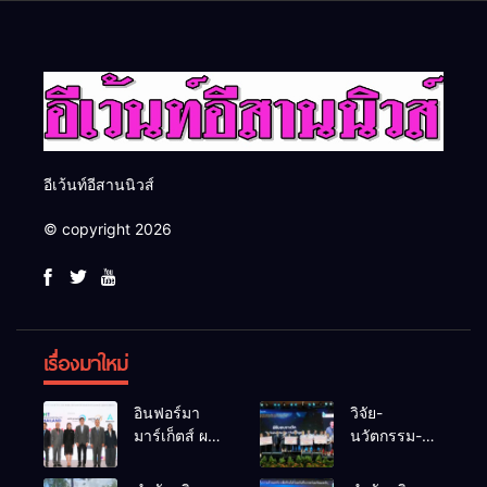
รับมืออัคคีภัยตามมาตรฐาน
เปลี่ยน “ผ้าเหลือ” สู่รายได้ที่
สากล
ยั่งยืน
อีเว้นท์อีสานนิวส์
© copyright 2026
เรื่องมาใหม่
อินฟอร์มา
วิจัย-
มาร์เก็ตส์ ผนึก
นวัตกรรม-
เครือข่าย
เทคโนโลยี
ธุรกิจท่อง
คือโอกาสใหม่