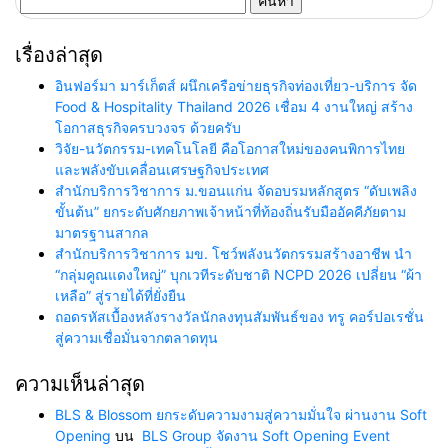
สำหรับ:
เรื่องล่าสุด
อินฟอร์มา มาร์เก็ตส์ ผนึกเครือข่ายธุรกิจท่องเที่ยว-บริการ จัด
Food & Hospitality Thailand 2026 เชื่อม 4 งานใหญ่ สร้าง
โอกาสธุรกิจครบวงจร ด้วยครับ
วิจัย-นวัตกรรม-เทคโนโลยี คือโอกาสใหม่ของคนพิการไทย
และพลังขับเคลื่อนเศรษฐกิจประเทศ
สำนักบริการวิชาการ ม.ขอนแก่น จัดอบรมหลักสูตร “ดับเพลิง
ขั้นต้น” ยกระดับศักยภาพเจ้าหน้าที่ท้องถิ่นรับมืออัคคีภัยตาม
มาตรฐานสากล
สำนักบริการวิชาการ มข. โชว์พลังนวัตกรรมสร้างอาชีพ นำ
“กลุ่มคูณแดงใหญ่” บุกเวทีระดับชาติ NCPD 2026 เปลี่ยน “ผ้า
เหลือ” สู่รายได้ที่ยั่งยืน
ถอดรหัสเบื้องหลังรางวัลนักลงทุนสัมพันธ์ของ ทรู คอร์ปอเรชั่น
สู่ความเชื่อมั่นจากตลาดทุน
ความเห็นล่าสุด
BLS & Blossom ยกระดับความงามสู่ความมั่นใจ ผ่านงาน Soft
Opening
บน
BLS Group จัดงาน Soft Opening Event