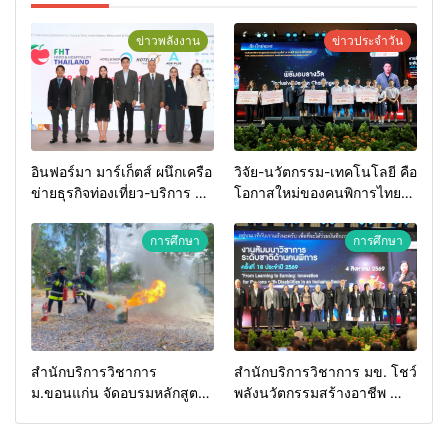
ข่าวพลังงาน
ข่าวประจำวัน
อินฟอร์มา มาร์เก็ตส์ ผนึกเครือ
วิจัย-นวัตกรรม-เทคโนโลยี คือ
ข่ายธุรกิจท่องเที่ยว-บริการ จัด
โอกาสใหม่ของคนพิการไทย
Food & Hospitality Thailand
และพลังขับเคลื่อนเศรษฐกิจ
2026 เชื่อม 4 งานใหญ่ สร้าง
ประเทศ
การศึกษา
การศึกษา
โอกาสธุรกิจครบวงจร ด้วย
ครับ
สำนักบริการวิชาการ
สำนักบริการวิชาการ มข. โชว์
ม.ขอนแก่น จัดอบรมหลักสูตร
พลังนวัตกรรมสร้างอาชีพ นำ
“ดับเพลิงขั้นต้น” ยกระดับ
“กลุ่มคูณแดงใหญ่” บุกเวที
ศักยภาพเจ้าหน้าที่ท้องถิ่น
ระดับชาติ NCPD 2026