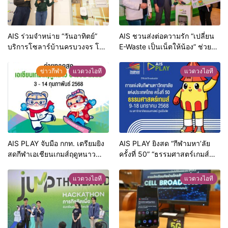
AIS ร่วมจำหน่าย “วันอาทิตย์”
AIS ชวนส่งต่อความรัก “เปลี่ยน
บริการโซลาร์บ้านครบวงจร โดย
E-Waste เป็นเน็ตให้น้อง” ช่วย
กัลฟ์1 ที่ AIS Shop ทั่วประเทศ
โลกยั่งยืน สร้างโอกาสการเรียนรู้
เติมเต็มไลฟ์สไตล์ผู้บริโภคที่ใส่ใจ
ให้เด็กๆ ในพื้นที่ห่างไกล ลดความ
ข่าวกีฬา
แวดวงไอที
แวดวงไอที
สิ่งแวดล้อม
เหลื่อมล้ำทางดิจิทัล
AIS PLAY จับมือ กกท. เตรียมยิง
AIS PLAY ยิงสด “กีฬามหา’ลัย
สดกีฬาเอเชียนเกมส์ฤดูหนาว
ครั้งที่ 50” “ธรรมศาสตร์เกมส์
ฮาร์บิน 2025ชวนคนไทยส่งแรง
2025” ชมฟรีทุกเครือข่าย ที่เดี่ยว
ใจเชียร์ทัพนักกีฬา
เท่านั้น จัดเต็ม 9 ช่อง FULL HD
แวดวงไอที
แวดวงไอที
เปิดฉาก 9 ม.ค