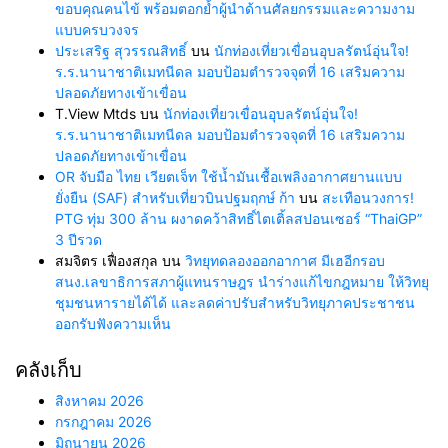
ขอบคุณคนไข้ พร้อมตอกย้ำผู้นำด้านศัลยกรรมและความงาม
แบบครบวงจร
ประเสริฐ สุวรรณสิทธิ์
บน
นักท่องเที่ยวเขื่อนอุบลรัตน์อุ่นใจ!
ร.ร.นานาชาติเมทนีดล มอบป้อมตำรวจจุดที่ 16 เสริมความ
ปลอดภัยทางเข้าเขื่อน
T.View Mtds
บน
นักท่องเที่ยวเขื่อนอุบลรัตน์อุ่นใจ!
ร.ร.นานาชาติเมทนีดล มอบป้อมตำรวจจุดที่ 16 เสริมความ
ปลอดภัยทางเข้าเขื่อน
OR จับมือ ไทย เวียตเจ็ท ใช้น้ำมันเชื้อเพลิงอากาศยานแบบ
ยั่งยืน (SAF) สำหรับเที่ยวบินปฐมฤกษ์ ก้า
บน
สะเทือนวงการ!
PTG ทุ่ม 300 ล้าน ผงาดคว้าสิทธิ์ไตเติ้ลสปอนเซอร์ “ThaiGP”
3 ปีรวด
สมจิตร เฟื่องสกุล
บน
วิทยุทดลองออกอากาศ มีเฮอีกรอบ
สนง.เลขาธิการสภาผู้แทนราษฎร นำร่างแก้ไขกฎหมาย ให้วิทยุ
ชุมชนหารายได้ได้ และลดค่าปรับสำหรับวิทยุภาคประชาชน
ออกรับฟังความเห็น
คลังเก็บ
สิงหาคม 2026
กรกฎาคม 2026
มิถุนายน 2026