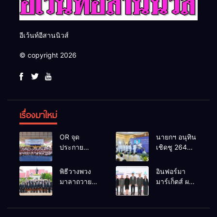
อีเว้นท์อีสานนิวส์
© copyright 2026
เรื่องมาใหม่
OR จุด
นายกฯ อนุทิน
ประกาย
เชิดชู 264
ศักยภาพ
กำนัน ผู้ใหญ่
เยาวชน ผ่าน
บ้านยอดเยี่ยม
พิธีวางพวง
อินฟอร์มา
กิจกรรม OR
มอบแหนบ
มาลาถวาย
มาร์เก็ตส์ ผนึก
Futsal Clinic
ทองคำ
ราชสักการะ
เครือข่าย
“รางวัล
เนื่องในวันรพี
ธุรกิจท่อง
เกียรติยศแห่ง
ประจำปี
เที่ยว-บริการ