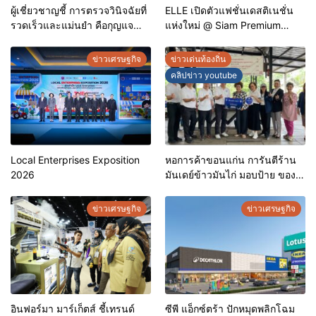
ผู้เชี่ยวชาญชี้ การตรวจวินิจฉัยที่
ELLE เปิดตัวแฟชั่นเดสติเนชั่น
รวดเร็วและแม่นยำ คือกุญแจ
แห่งใหม่ @ Siam Premium
สำคัญสู่การยุติวัณโรคใน
Outlets ช้อปครบทุกสไตล์ พร้อม
ประเทศไทย
ดีลพิเศษลดสูงสุด 70%
ข่าวเศรษฐกิจ
ข่าวเด่นท้องถิ่น
คลิปข่าว youtube
Local Enterprises Exposition
หอการค้าขอนแก่น การันตีร้าน
2026
มันเดย์ข้าวมันไก่ มอบป้าย ของดี
ขอนแก่น ประจำปี 2569 เชิดชูผู้
ประกอบการคุณภาพ ยกระดับ
ข่าวเศรษฐกิจ
ข่าวเศรษฐกิจ
มาตรฐาน สร้างความเชื่อมั่นให้ผู้
บริโภค
อินฟอร์มา มาร์เก็ตส์ ชี้เทรนด์
ซีพี แอ็กซ์ตร้า ปักหมุดพลิกโฉม