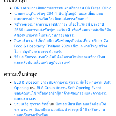
OR จุดประกายศักยภาพเยาวชน ผ่านกิจกรรม OR Futsal Clinic
นายกฯ อนุทิน เชิดชู 264 กำนัน ผู้ใหญ่บ้านยอดเยี่ยม มอบ
แหนบทองคำ “รางวัลเกียรติยศแห่งการเสียสละ”
พิธีวางพวงมาลาถวายราชสักการะ เนื่องในวันรพี ประจำปี
2569 และการแข่งขันฟุตบอลวันรพี เพื่อเชื่อมความสัมพันธ์อัน
ดีของหน่วยงานในกระบวนการยุติธรรม
อินฟอร์มา มาร์เก็ตส์ ผนึกเครือข่ายธุรกิจท่องเที่ยว-บริการ จัด
Food & Hospitality Thailand 2026 เชื่อม 4 งานใหญ่ สร้าง
โอกาสธุรกิจครบวงจร ด้วยครับ
วิจัย-นวัตกรรม-เทคโนโลยี คือโอกาสใหม่ของคนพิการไทย
และพลังขับเคลื่อนเศรษฐกิจประเทศ
ความเห็นล่าสุด
BLS & Blossom ยกระดับความงามสู่ความมั่นใจ ผ่านงาน Soft
Opening
บน
BLS Group จัดงาน Soft Opening Event
ขอบคุณคนไข้ พร้อมตอกย้ำผู้นำด้านศัลยกรรมและความงาม
แบบครบวงจร
ประเสริฐ สุวรรณสิทธิ์
บน
นักท่องเที่ยวเขื่อนอุบลรัตน์อุ่นใจ!
ร.ร.นานาชาติเมทนีดล มอบป้อมตำรวจจุดที่ 16 เสริมความ
ปลอดภัยทางเข้าเขื่อน