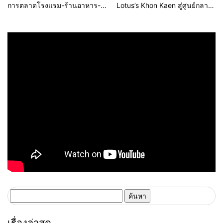
การตลาดโรงแรม-ร้านอาหาร-
Lotus’s Khon Kaen สู่ศูนย์กลาง
ธุรกิจบริการ ชูสุขอนามัยสีเขียว-
การใช้ชีวิตแห่งใหม่ของภูมิภาค
เทคโนโลยีอัจฉริยะ พลิกหลังบ้าน
เดินหน้ายุทธศาสตร์ “Happy
เป็นจุดขายใหม่ เผยงาน Food &
Mall” ดึงพันธมิตรระดับโลก IKEA
Hospitality Thailand 2026
เปิดบริการแห่งแรกในภาคอีสาน
เตรียมขนทัพโซลูชันด้านสุข
อนามัยล่าสุดร่วมโชว์
ค้นหา
สำหรับ:
เรื่องล่าสุด