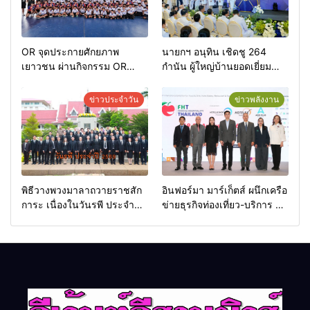
OR จุดประกายศักยภาพ
นายกฯ อนุทิน เชิดชู 264
เยาวชน ผ่านกิจกรรม OR
กำนัน ผู้ใหญ่บ้านยอดเยี่ยม
Futsal Clinic
มอบแหนบทองคำ “รางวัล
เกียรติยศแห่งการเสียสละ”
ข่าวประจำวัน
ข่าวพลังงาน
พิธีวางพวงมาลาถวายราชสัก
อินฟอร์มา มาร์เก็ตส์ ผนึกเครือ
การะ เนื่องในวันรพี ประจำปี
ข่ายธุรกิจท่องเที่ยว-บริการ จัด
2569 และการแข่งขันฟุตบอล
Food & Hospitality Thailand
วันรพี เพื่อเชื่อมความสัมพันธ์
2026 เชื่อม 4 งานใหญ่ สร้าง
อันดีของหน่วยงานใน
โอกาสธุรกิจครบวงจร ด้วย
กระบวนการยุติธรรม
ครับ