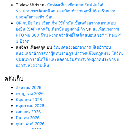
T.View Mtds
บน
นักท่องเที่ยวเขื่อนอุบลรัตน์อุ่นใจ!
ร.ร.นานาชาติเมทนีดล มอบป้อมตำรวจจุดที่ 16 เสริมความ
ปลอดภัยทางเข้าเขื่อน
OR จับมือ ไทย เวียตเจ็ท ใช้น้ำมันเชื้อเพลิงอากาศยานแบบ
ยั่งยืน (SAF) สำหรับเที่ยวบินปฐมฤกษ์ ก้า
บน
สะเทือนวงการ!
PTG ทุ่ม 300 ล้าน ผงาดคว้าสิทธิ์ไตเติ้ลสปอนเซอร์ “ThaiGP”
3 ปีรวด
สมจิตร เฟื่องสกุล
บน
วิทยุทดลองออกอากาศ มีเฮอีกรอบ
สนง.เลขาธิการสภาผู้แทนราษฎร นำร่างแก้ไขกฎหมาย ให้วิทยุ
ชุมชนหารายได้ได้ และลดค่าปรับสำหรับวิทยุภาคประชาชน
ออกรับฟังความเห็น
คลังเก็บ
สิงหาคม 2026
กรกฎาคม 2026
มิถุนายน 2026
พฤษภาคม 2026
เมษายน 2026
มีนาคม 2026
กุมภาพันธ์ 2026