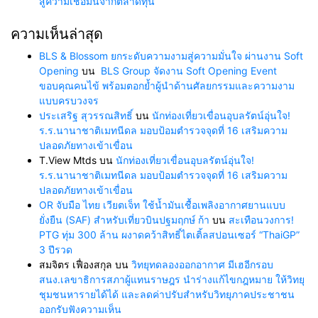
สู่ความเชื่อมั่นจากตลาดทุน
ความเห็นล่าสุด
BLS & Blossom ยกระดับความงามสู่ความมั่นใจ ผ่านงาน Soft
Opening
บน
BLS Group จัดงาน Soft Opening Event
ขอบคุณคนไข้ พร้อมตอกย้ำผู้นำด้านศัลยกรรมและความงาม
แบบครบวงจร
ประเสริฐ สุวรรณสิทธิ์
บน
นักท่องเที่ยวเขื่อนอุบลรัตน์อุ่นใจ!
ร.ร.นานาชาติเมทนีดล มอบป้อมตำรวจจุดที่ 16 เสริมความ
ปลอดภัยทางเข้าเขื่อน
T.View Mtds
บน
นักท่องเที่ยวเขื่อนอุบลรัตน์อุ่นใจ!
ร.ร.นานาชาติเมทนีดล มอบป้อมตำรวจจุดที่ 16 เสริมความ
ปลอดภัยทางเข้าเขื่อน
OR จับมือ ไทย เวียตเจ็ท ใช้น้ำมันเชื้อเพลิงอากาศยานแบบ
ยั่งยืน (SAF) สำหรับเที่ยวบินปฐมฤกษ์ ก้า
บน
สะเทือนวงการ!
PTG ทุ่ม 300 ล้าน ผงาดคว้าสิทธิ์ไตเติ้ลสปอนเซอร์ “ThaiGP”
3 ปีรวด
สมจิตร เฟื่องสกุล
บน
วิทยุทดลองออกอากาศ มีเฮอีกรอบ
สนง.เลขาธิการสภาผู้แทนราษฎร นำร่างแก้ไขกฎหมาย ให้วิทยุ
ชุมชนหารายได้ได้ และลดค่าปรับสำหรับวิทยุภาคประชาชน
ออกรับฟังความเห็น