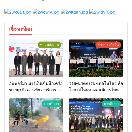
เรื่องมาใหม่
ข่าวพลังงาน
ข่าวประจำวัน
อินฟอร์มา มาร์เก็ตส์ ผนึกเครือ
วิจัย-นวัตกรรม-เทคโนโลยี คือ
ข่ายธุรกิจท่องเที่ยว-บริการ จัด
โอกาสใหม่ของคนพิการไทย
Food & Hospitality Thailand
และพลังขับเคลื่อนเศรษฐกิจ
2026 เชื่อม 4 งานใหญ่ สร้าง
ประเทศ
การศึกษา
การศึกษา
โอกาสธุรกิจครบวงจร ด้วย
ครับ