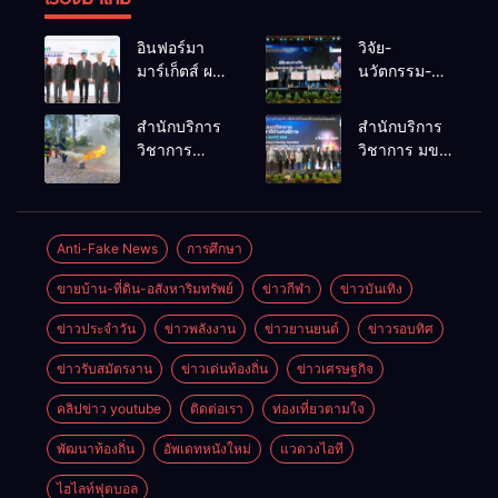
อินฟอร์มา
วิจัย-
มาร์เก็ตส์ ผนึก
นวัตกรรม-
เครือข่าย
เทคโนโลยี
ธุรกิจท่อง
คือโอกาสใหม่
สำนักบริการ
สำนักบริการ
เที่ยว-บริการ
ของคนพิการ
วิชาการ
วิชาการ มข.
จัด Food &
ไทย และพลัง
ม.ขอนแก่น
โชว์พลัง
Hospitality
ขับเคลื่อน
จัดอบรม
นวัตกรรม
Thailand
เศรษฐกิจ
หลักสูตร “ดับ
สร้างอาชีพ
2026 เชื่อม 4
ประเทศ
เพลิงขั้นต้น”
นำ “กลุ่มคูณ
Anti-Fake News
การศึกษา
งานใหญ่
ยกระดับ
แดงใหญ่” บุก
สร้างโอกาส
ขายบ้าน-ที่ดิน-อสังหาริมทรัพย์
ข่าวกีฬา
ข่าวบันเทิง
ศักยภาพเจ้า
เวทีระดับชาติ
ธุรกิจครบ
หน้าที่ท้องถิ่น
NCPD 2026
วงจร ด้วยครับ
ข่าวประจำวัน
ข่าวพลังงาน
ข่าวยานยนต์
ข่าวรอบทิศ
รับมืออัคคีภัย
เปลี่ยน “ผ้า
ตามมาตรฐาน
เหลือ” สู่ราย
ข่าวรับสมัตรงาน
ข่าวเด่นท้องถิ่น
ข่าวเศรษฐกิจ
สากล
ได้ที่ยั่งยืน
คลิปข่าว youtube
ติดต่อเรา
ท่องเที่ยวตามใจ
พัฒนาท้องถิ่น
อัพเดทหนังใหม่
แวดวงไอที
ไฮไลท์ฟุตบอล