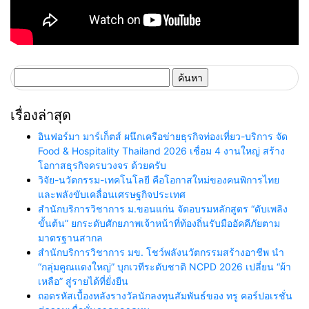
ค้นหา
สำหรับ:
เรื่องล่าสุด
อินฟอร์มา มาร์เก็ตส์ ผนึกเครือข่ายธุรกิจท่องเที่ยว-บริการ จัด
Food & Hospitality Thailand 2026 เชื่อม 4 งานใหญ่ สร้าง
โอกาสธุรกิจครบวงจร ด้วยครับ
วิจัย-นวัตกรรม-เทคโนโลยี คือโอกาสใหม่ของคนพิการไทย
และพลังขับเคลื่อนเศรษฐกิจประเทศ
สำนักบริการวิชาการ ม.ขอนแก่น จัดอบรมหลักสูตร “ดับเพลิง
ขั้นต้น” ยกระดับศักยภาพเจ้าหน้าที่ท้องถิ่นรับมืออัคคีภัยตาม
มาตรฐานสากล
สำนักบริการวิชาการ มข. โชว์พลังนวัตกรรมสร้างอาชีพ นำ
“กลุ่มคูณแดงใหญ่” บุกเวทีระดับชาติ NCPD 2026 เปลี่ยน “ผ้า
เหลือ” สู่รายได้ที่ยั่งยืน
ถอดรหัสเบื้องหลังรางวัลนักลงทุนสัมพันธ์ของ ทรู คอร์ปอเรชั่น