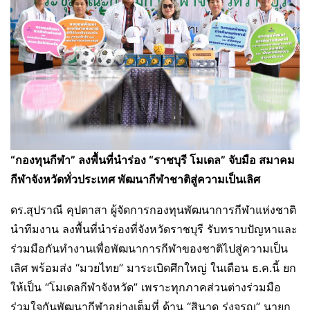
“กองทุนกีฬา” ลงพื้นที่นำร่อง “ราชบุรี โมเดล” จับมือ สมาคม
กีฬาจังหวัดทั่วประเทศ พัฒนากีฬาชาติสู่ความเป็นเลิศ
ดร.สุปราณี คุปตาสา ผู้จัดการกองทุนพัฒนาการกีฬาแห่งชาติ
นำทีมงาน ลงพื้นที่นำร่องที่จังหวัดราชบุรี รับทราบปัญหาและ
ร่วมมือกันทำงานเพื่อพัฒนาการกีฬาของชาติไปสู่ความเป็น
เลิศ พร้อมส่ง “มวยไทย” มาระเบิดศึกใหญ่ ในเดือน ธ.ค.นี้ ยก
ให้เป็น “โมเดลกีฬาจังหวัด” เพราะทุกภาคส่วนต่างร่วมมือ
ร่วมใจกันพัฒนากีฬาอย่างเต็มที่ ด้าน “สินาด รุ่งจรูญ” นายก