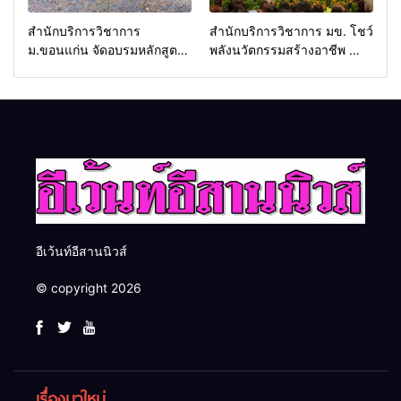
สำนักบริการวิชาการ
สำนักบริการวิชาการ มข. โชว์
ม.ขอนแก่น จัดอบรมหลักสูตร
พลังนวัตกรรมสร้างอาชีพ นำ
“ดับเพลิงขั้นต้น” ยกระดับ
“กลุ่มคูณแดงใหญ่” บุกเวที
ศักยภาพเจ้าหน้าที่ท้องถิ่น
ระดับชาติ NCPD 2026
รับมืออัคคีภัยตามมาตรฐาน
เปลี่ยน “ผ้าเหลือ” สู่รายได้ที่
สากล
ยั่งยืน
อีเว้นท์อีสานนิวส์
© copyright 2026
เรื่องมาใหม่