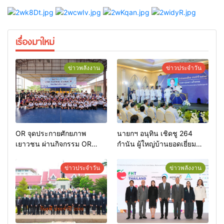
เรื่องมาใหม่
ข่าวพลังงาน
ข่าวประจำวัน
OR จุดประกายศักยภาพ
นายกฯ อนุทิน เชิดชู 264
เยาวชน ผ่านกิจกรรม OR
กำนัน ผู้ใหญ่บ้านยอดเยี่ยม
Futsal Clinic
มอบแหนบทองคำ “รางวัล
เกียรติยศแห่งการเสียสละ”
ข่าวประจำวัน
ข่าวพลังงาน