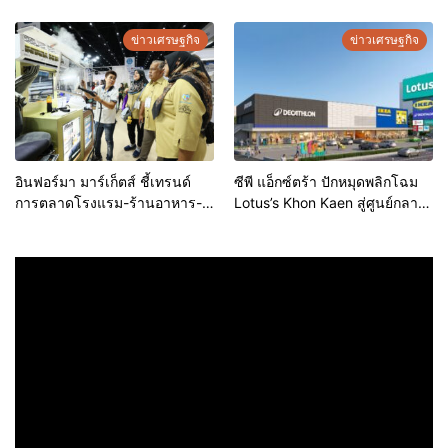
ขอนแก่น ประจำปี 2569 เชิดชูผู้
ประกอบการคุณภาพ ยกระดับ
ข่าวเศรษฐกิจ
ข่าวเศรษฐกิจ
มาตรฐาน สร้างความเชื่อมั่นให้ผู้
บริโภค
อินฟอร์มา มาร์เก็ตส์ ชี้เทรนด์
ซีพี แอ็กซ์ตร้า ปักหมุดพลิกโฉม
การตลาดโรงแรม-ร้านอาหาร-
Lotus’s Khon Kaen สู่ศูนย์กลาง
ธุรกิจบริการ ชูสุขอนามัยสีเขียว-
การใช้ชีวิตแห่งใหม่ของภูมิภาค
เทคโนโลยีอัจฉริยะ พลิกหลังบ้าน
เดินหน้ายุทธศาสตร์ “Happy
เป็นจุดขายใหม่ เผยงาน Food &
Mall” ดึงพันธมิตรระดับโลก IKEA
Hospitality Thailand 2026
เปิดบริการแห่งแรกในภาคอีสาน
เตรียมขนทัพโซลูชันด้านสุข
อนามัยล่าสุดร่วมโชว์