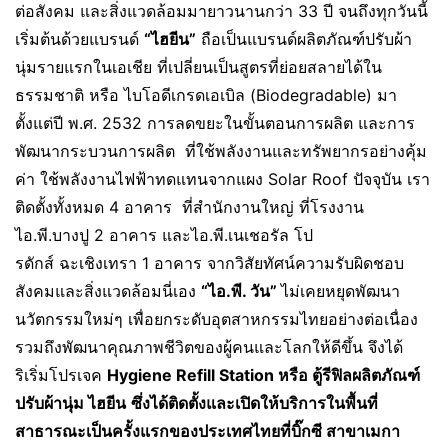
ต่อสังคม และสิ่งแวดล้อมมายาวนานกว่า 33 ปี จนถึงทุกวันนี้
เริ่มต้นด้วยแบรนด์
“ไฮยีน”
ถือเป็นแบรนด์ผลิตภัณฑ์ปรับผ้า
นุ่มรายแรกในเอเชีย ที่เปลี่ยนเป็นสูตรที่ย่อยสลายได้ใน
ธรรมชาติ หรือ ไบโอดีเกรดเอเบิล (Biodegradable) มา
ตั้งแต่ปี พ.ศ. 2532 การลดขยะในขั้นตอนการผลิต และการ
พัฒนากระบวนการผลิต ที่ใช้พลังงานและทรัพยากรอย่างคุ้ม
ค่า ใช้พลังงานไฟฟ้าทดแทนจากแผง Solar Roof ปัจจุบัน เรา
ติดตั้งทั้งหมด 4 อาคาร ที่สำนักงานใหญ่ ที่โรงงาน
ไอ.พี.บางปู 2 อาคาร และไอ.พี.เนเชอรัล โป
รดักส์ ฉะเชิงเทรา 1 อาคาร จากวิสัยทัศน์ความรับผิดชอบ
สังคมและสิ่งแวดล้อมนี่เอง
“ไอ.พี. วัน”
ไม่เคยหยุดพัฒนา
นวัตกรรมใหม่ๆ เพื่อยกระดับอุตสาหกรรมไทยอย่างต่อเนื่อง
รวมถึงพัฒนาคุณภาพชีวิตของผู้คนและโลกให้ดีขึ้น จึงได้
ริเริ่มโปรเจค
Hygiene Refill Station หรือ ตู้รีฟิลผลิตภัณฑ์
ปรับผ้านุ่ม ไฮยีน
ซึ่งได้ติดตั้งและเปิดให้บริการในพื้นที่
สาธารณะเป็นครั้งแรกของประเทศไทยที่บิ๊กซี สาขาเมกา