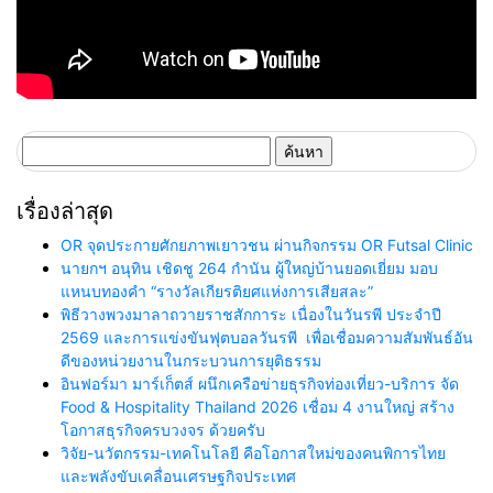
ค้นหา
สำหรับ:
เรื่องล่าสุด
OR จุดประกายศักยภาพเยาวชน ผ่านกิจกรรม OR Futsal Clinic
นายกฯ อนุทิน เชิดชู 264 กำนัน ผู้ใหญ่บ้านยอดเยี่ยม มอบ
แหนบทองคำ “รางวัลเกียรติยศแห่งการเสียสละ”
พิธีวางพวงมาลาถวายราชสักการะ เนื่องในวันรพี ประจำปี
2569 และการแข่งขันฟุตบอลวันรพี เพื่อเชื่อมความสัมพันธ์อัน
ดีของหน่วยงานในกระบวนการยุติธรรม
อินฟอร์มา มาร์เก็ตส์ ผนึกเครือข่ายธุรกิจท่องเที่ยว-บริการ จัด
Food & Hospitality Thailand 2026 เชื่อม 4 งานใหญ่ สร้าง
โอกาสธุรกิจครบวงจร ด้วยครับ
วิจัย-นวัตกรรม-เทคโนโลยี คือโอกาสใหม่ของคนพิการไทย
และพลังขับเคลื่อนเศรษฐกิจประเทศ