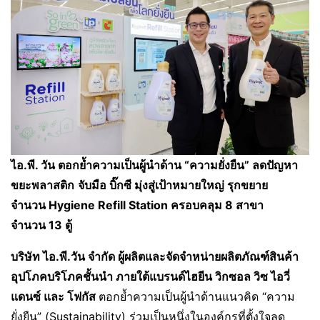
ไอ.พี. วัน ตอกย้ำความเป็นผู้นำด้าน “ความยั่งยืน” ลดปัญหา
ขยะพลาสติก
จับมือ บิ๊กซี มุ่งสู่เป้าหมายใหญ่ รุกขยาย
จำนวน Hygiene Refill Station ครอบคลุม 8 สาขา
จำนวน 13 ตู้
บริษัท ไอ.พี.วัน จำกัด ผู้ผลิตและจัดจำหน่ายผลิตภัณฑ์สินค้า
อุปโภคบริโภคชั้นนำ ภายใต้แบรนด์ไฮยีน วิกซอล วิซ ไอวี่
แดนซ์ และ โฟกัส
ตอกย้ำความเป็นผู้นำด้านแนวคิด “ความ
ยั่งยืน” (Sustainability) ร่วมเป็นหนึ่งในองค์กรที่ตั้งใจลด