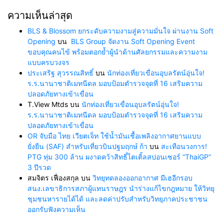
ความเห็นล่าสุด
BLS & Blossom ยกระดับความงามสู่ความมั่นใจ ผ่านงาน Soft
Opening
บน
BLS Group จัดงาน Soft Opening Event
ขอบคุณคนไข้ พร้อมตอกย้ำผู้นำด้านศัลยกรรมและความงาม
แบบครบวงจร
ประเสริฐ สุวรรณสิทธิ์
บน
นักท่องเที่ยวเขื่อนอุบลรัตน์อุ่นใจ!
ร.ร.นานาชาติเมทนีดล มอบป้อมตำรวจจุดที่ 16 เสริมความ
ปลอดภัยทางเข้าเขื่อน
T.View Mtds
บน
นักท่องเที่ยวเขื่อนอุบลรัตน์อุ่นใจ!
ร.ร.นานาชาติเมทนีดล มอบป้อมตำรวจจุดที่ 16 เสริมความ
ปลอดภัยทางเข้าเขื่อน
OR จับมือ ไทย เวียตเจ็ท ใช้น้ำมันเชื้อเพลิงอากาศยานแบบ
ยั่งยืน (SAF) สำหรับเที่ยวบินปฐมฤกษ์ ก้า
บน
สะเทือนวงการ!
PTG ทุ่ม 300 ล้าน ผงาดคว้าสิทธิ์ไตเติ้ลสปอนเซอร์ “ThaiGP”
3 ปีรวด
สมจิตร เฟื่องสกุล
บน
วิทยุทดลองออกอากาศ มีเฮอีกรอบ
สนง.เลขาธิการสภาผู้แทนราษฎร นำร่างแก้ไขกฎหมาย ให้วิทยุ
ชุมชนหารายได้ได้ และลดค่าปรับสำหรับวิทยุภาคประชาชน
ออกรับฟังความเห็น