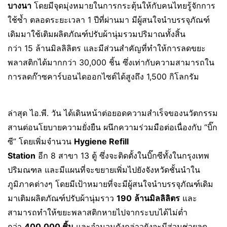
บางนา
โดยมีจุดมุ่งหมายในการกระตุ้นให้กับคนไทยรู้จักการ
ใช้ซ้ำ ตลอดระยะเวลา 1 ปีที่ผ่านมา มีผู้สนใจนำบรรจุภัณฑ์
เดิมมาใช้เติมผลิตภัณฑ์ปรับผ้านุ่มรวมปริมาณทั้งสิ้น
กว่า 15 ล้านมิลลิลิตร และมีส่วนสำคัญที่ทำให้การลดขยะ
พลาสติกได้มากกว่า 30,000 ชิ้น ซึ่งเท่ากับความสามารถใน
การลดก๊าซคาร์บอนไดออกไซต์ได้สูงถึง 1,500 กิโลกรัม
ล่าสุด ไอ.พี. วัน ได้เดินหน้าต่อยอดความสำเร็จของนวัตกรรม
สานต่อนโยบายความยั่งยืน ผนึกความร่วมมือต่อเนื่องกับ “บิ๊ก
ซี” โดยเพิ่มจำนวน
Hygiene Refill
Station
อีก 8 สาขา 13 ตู้ ซึ่งจะติดตั้งในบิ๊กซีทั้งในกรุงเทพ
ปริมณฑล และมีแผนที่จะขยายเพิ่มไปยังจังหวัดชั้นนำใน
ภูมิภาคต่างๆ โดยมีเป้าหมายที่จะมีผู้สนใจนำบรรจุภัณฑ์เดิม
มาเติมผลิตภัณฑ์ปรับผ้านุ่มราว
190
ล้านมิลลิลิตร
และ
สามารถทำให้ขยะพลาสติกหายไปจากระบบได้ไม่ต่ำ
กว่า
400,000 ชิ้น
และจำนวนดังกล่าวยังจะมีส่วนช่วยลด