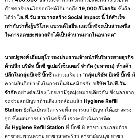
ก๊าซคาร์บอนไดออกไซต์ได้มากถึง
19,000 กิโลกรัม
ซึ่งถือ
ได้ว่า
ไอ.พี.วัน สามารถสร้าง Social Impact นี้ ได้สำเร็จ
เท่ากับว่าทั้งผู้บริโภค แบรนด์ไฮยีน และ
บิ๊กซี
จะเป็นส่วนหนึ่ง
ในการลดขยะพลาสติกได้เป็นจำนวนมากในอนาคต”
นายปฐพงศ์ เอี่ยมสุโร รองประธานเจ้าหน้าที่บริหารสายธุรกิจ
ค้าปลีก บริษัท บิ๊กซี ซูเปอร์เซ็นเตอร์ จำกัด (มหาชน) ห้างค้า
ปลีกในกลุ่มบีเจซี บิ๊กซี
กล่าวเสริมว่า “
กลุ่มบริษัท บีเจซี บิ๊กซี
มี
ความยินดีอย่างยิ่งในการเป็นพันธมิตรกับ
บริษัท ไอ.พี.วัน
จำกัด
อย่างต่อเนื่อง โดยเรามีจุดมุ่งหมายเดียวกัน ซึ่งนอกจาก
จะช่วยลดปัญหาด้านสิ่งแวดล้อมแล้ว
Hygiene Refill
Station
ยังถือเป็นนวัตกรรมที่สามารถแก้ปัญหาได้อย่างตรง
จุด ซึ่งแผนการขยายในครั้งนี้ เราจะดำเนินการติด
ตั้ง
Hygiene Refill Station
ที่ บิ๊กซี 8 สาขา ประกอบด้วย
สาขาสะพานควาย สาขาลาดพร้าว สาขาอ่อนนุช สาขา