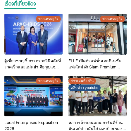
เรื่องที่เกี่ยวข้อง
ข่าวเศรษฐกิจ
ข่าวเศรษฐกิจ
ผู้เชี่ยวชาญชี้ การตรวจวินิจฉัยที่
ELLE เปิดตัวแฟชั่นเดสติเนชั่น
รวดเร็วและแม่นยำ คือกุญแจ
แห่งใหม่ @ Siam Premium
สำคัญสู่การยุติวัณโรคใน
Outlets ช้อปครบทุกสไตล์ พร้อม
ประเทศไทย
ดีลพิเศษลดสูงสุด 70%
ข่าวเศรษฐกิจ
ข่าวเด่นท้องถิ่น
คลิปข่าว youtube
Local Enterprises Exposition
หอการค้าขอนแก่น การันตีร้าน
2026
มันเดย์ข้าวมันไก่ มอบป้าย ของดี