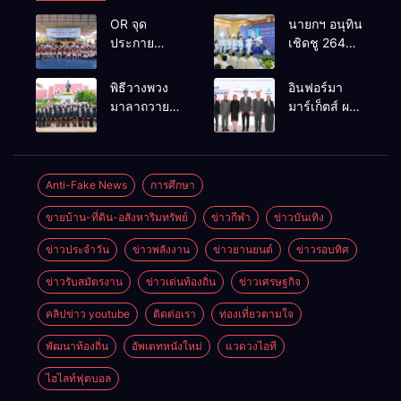
OR จุด
นายกฯ อนุทิน
ประกาย
เชิดชู 264
ศักยภาพ
กำนัน ผู้ใหญ่
เยาวชน ผ่าน
บ้านยอดเยี่ยม
พิธีวางพวง
อินฟอร์มา
กิจกรรม OR
มอบแหนบ
มาลาถวาย
มาร์เก็ตส์ ผนึก
Futsal Clinic
ทองคำ
ราชสักการะ
เครือข่าย
“รางวัล
เนื่องในวันรพี
ธุรกิจท่อง
เกียรติยศแห่ง
ประจำปี
เที่ยว-บริการ
การเสียสละ”
2569 และ
จัด Food &
Anti-Fake News
การศึกษา
การแข่งขัน
Hospitality
ขายบ้าน-ที่ดิน-อสังหาริมทรัพย์
ข่าวกีฬา
ข่าวบันเทิง
ฟุตบอลวันรพี
Thailand
เพื่อเชื่อม
2026 เชื่อม 4
ข่าวประจำวัน
ข่าวพลังงาน
ข่าวยานยนต์
ข่าวรอบทิศ
ความสัมพันธ์
งานใหญ่
อันดีของ
สร้างโอกาส
ข่าวรับสมัตรงาน
ข่าวเด่นท้องถิ่น
ข่าวเศรษฐกิจ
หน่วยงานใน
ธุรกิจครบ
กระบวนการ
วงจร ด้วยครับ
คลิปข่าว youtube
ติดต่อเรา
ท่องเที่ยวตามใจ
ยุติธรรม
พัฒนาท้องถิ่น
อัพเดทหนังใหม่
แวดวงไอที
ไฮไลท์ฟุตบอล