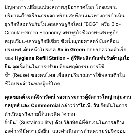
ปัญหาการเปลี่ยนแปลงสภาพภูมิอากาศโลก โดยเฉพาะ
ปริมาณก๊าซเรือนกระจก พร้อมสะท้อนแนวทางการดำเนิน
ธุรกิจที่สอดรับกับโมเดลเศรษฐกิจใหม่ “BCG” หรือ Bio-
Circular-Green Economy เศรษฐกิจชีวภาพ-เศรษฐกิจ
หมุนเวียน-เศรษฐกิจสีเขียว ซึ่งเป็นยุทธศาสตร์ขับเคลื่อน
ประเทศ เดินหน้าโปรเจค
So in Green
ต่อยอดความสำเร็จ
ของ
Hygiene Refill Station – ตู้รีฟิลผลิตภัณฑ์ปรับผ้านุ่มไฮ
ยีน
จุดเริ่มต้นในการปรับเปลี่ยนพฤติกรรมการใช้
ซ้ำ (Reuse) ของคนไทย เพื่อลดปริมาณการใช้พลาสติกใน
ชีวิตประจำวันของผู้บริโภค
คุณชยนต์ เจตน์จิราวัฒน์ รองกรรมการผู้จัดการใหญ่ กลุ่มงาน
กลยุทธ์ และ Commercial
กล่าวว่า
“ไอ.พี. วัน
ยึดมั่นในการ
ดำเนินธุรกิจภายใต้แนวคิด “ความ
ยั่งยืน” (Sustainability) ด้วยวิสัยทัศน์ที่ชัดเจนในการสร้าง
องค์กรที่มีความยั่งยืน และดำเนินการด้านความรับผิดชอบ