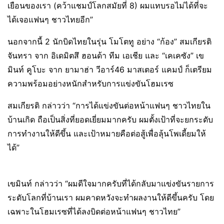
เยือนของเรา (คว้าแชมป์โลกสมัยที่ 8) ผมแทบรอไม่ได้ที่จะ
ได้เจอแฟนๆ ชาวไทยอีก”
นอกจากนี้ 2 นักบิดไทยในรุ่น โมโตทู อย่าง “ก้อง” สมเกียรติ
จันทรา จาก อิเดมิตสึ ฮอนด้า ทีม เอเชีย และ “เคเคซัง” เข
มินท์ คูโบะ จาก ยามาฮ่า วีอาร์46 มาสเตอร์ แคมป์ ก็เตรียม
ความพร้อมอย่างหนักสำหรับการแข่งขันโฮมเรซ
สมเกียรติ กล่าวว่า “การได้แข่งขันต่อหน้าแฟนๆ ชาวไทยใน
บ้านเกิด ถือเป็นสิ่งที่ยอดเยี่ยมมากครับ ผมตั้งเป้าที่จะยกระดับ
การทำงานให้ดีขึ้น และเป้าหมายคือต่อสู้เพื่อลุ้นโพเดี้ยมให้
ได้”
เขมินท์ กล่าวว่า “ผมดีใจมากครับที่ได้กลับมาแข่งขันรายการ
ระดับโลกที่บ้านเรา ผมคาดหวังจะทำผลงานให้ดีขึ้นครับ โดย
เฉพาะในโฮมเรซที่ได้ลงบิดต่อหน้าแฟนๆ ชาวไทย”