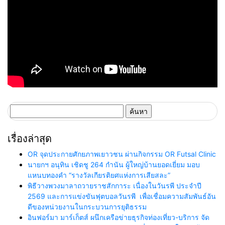
ค้นหา
สำหรับ:
เรื่องล่าสุด
OR จุดประกายศักยภาพเยาวชน ผ่านกิจกรรม OR Futsal Clinic
นายกฯ อนุทิน เชิดชู 264 กำนัน ผู้ใหญ่บ้านยอดเยี่ยม มอบ
แหนบทองคำ “รางวัลเกียรติยศแห่งการเสียสละ”
พิธีวางพวงมาลาถวายราชสักการะ เนื่องในวันรพี ประจำปี
2569 และการแข่งขันฟุตบอลวันรพี เพื่อเชื่อมความสัมพันธ์อัน
ดีของหน่วยงานในกระบวนการยุติธรรม
อินฟอร์มา มาร์เก็ตส์ ผนึกเครือข่ายธุรกิจท่องเที่ยว-บริการ จัด