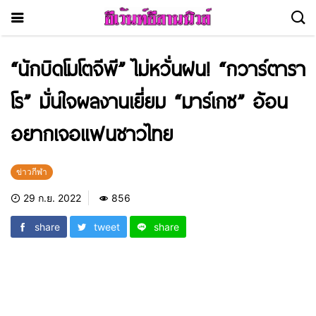
“นักบิดโมโตจีพี” ไม่หวั่นฝน! “กวาร์ตารา
โร” มั่นใจผลงานเยี่ยม “มาร์เกซ” อ้อน
อยากเจอแฟนชาวไทย
ข่าวกีฬา
29 ก.ย. 2022
856
share
tweet
share