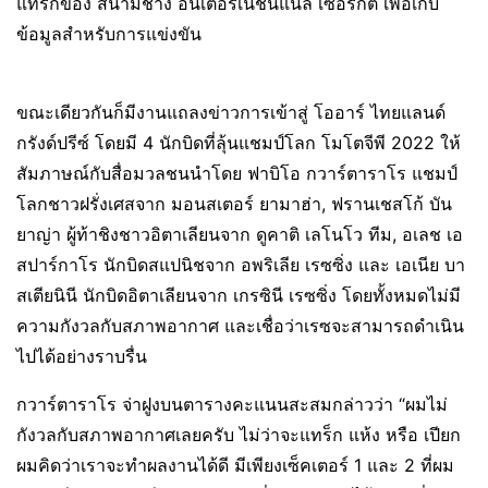
แทร็กของ สนามช้าง อินเตอร์เนชั่นแนล เซอร์กิต เพื่อเก็บ
ข้อมูลสำหรับการแข่งขัน
ขณะเดียวกันก็มีงานแถลงข่าวการเข้าสู่ โออาร์ ไทยแลนด์
กรังด์ปรีซ์ โดยมี 4 นักบิดที่ลุ้นแชมป์โลก โมโตจีพี 2022 ให้
สัมภาษณ์กับสื่อมวลชนนำโดย ฟาบิโอ กวาร์ตาราโร แชมป์
โลกชาวฝรั่งเศสจาก มอนสเตอร์ ยามาฮ่า, ฟรานเชสโก้ บัน
ยาญ่า ผู้ท้าชิงชาวอิตาเลียนจาก ดูคาติ เลโนโว ทีม, อเลช เอ
สปาร์กาโร นักบิดสแปนิชจาก อพริเลีย เรซซิ่ง และ เอเนีย บา
สเตียนินี นักบิดอิตาเลียนจาก เกรซินี เรซซิ่ง โดยทั้งหมดไม่มี
ความกังวลกับสภาพอากาศ และเชื่อว่าเรซจะสามารถดำเนิน
ไปได้อย่างราบรื่น
กวาร์ตาราโร จ่าฝูงบนตารางคะแนนสะสมกล่าวว่า “ผมไม่
กังวลกับสภาพอากาศเลยครับ ไม่ว่าจะแทร็ก แห้ง หรือ เปียก
ผมคิดว่าเราจะทำผลงานได้ดี มีเพียงเซ็คเตอร์ 1 และ 2 ที่ผม