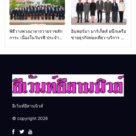
พิธีวางพวงมาลาถวายราชสัก
อินฟอร์มา มาร์เก็ตส์ ผนึกเครือ
การะ เนื่องในวันรพี ประจำปี
ข่ายธุรกิจท่องเที่ยว-บริการ จัด
2569 และการแข่งขันฟุตบอล
Food & Hospitality Thailand
วันรพี เพื่อเชื่อมความสัมพันธ์
2026 เชื่อม 4 งานใหญ่ สร้าง
อันดีของหน่วยงานใน
โอกาสธุรกิจครบวงจร ด้วย
กระบวนการยุติธรรม
ครับ
อีเว้นท์อีสานนิวส์
© copyright 2026