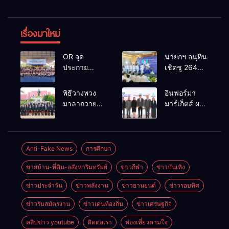
เรื่องมาใหม่
OR จุด
นายกฯ อนุทิน
ประกาย
เชิดชู 264
ศักยภาพ
กำนัน ผู้ใหญ่
เยาวชน ผ่าน
บ้านยอดเยี่ยม
พิธีวางพวง
อินฟอร์มา
กิจกรรม OR
มอบแหนบ
มาลาถวาย
มาร์เก็ตส์ ผนึก
Futsal Clinic
ทองคำ
ราชสักการะ
เครือข่าย
“รางวัล
เนื่องในวันรพี
ธุรกิจท่อง
เกียรติยศแห่ง
ประจำปี
เที่ยว-บริการ
การเสียสละ”
2569 และ
จัด Food &
Anti-Fake News
การศึกษา
การแข่งขัน
Hospitality
ขายบ้าน-ที่ดิน-อสังหาริมทรัพย์
ข่าวกีฬา
ข่าวบันเทิง
ฟุตบอลวันรพี
Thailand
เพื่อเชื่อม
2026 เชื่อม 4
ข่าวประจำวัน
ข่าวพลังงาน
ข่าวยานยนต์
ข่าวรอบทิศ
ความสัมพันธ์
งานใหญ่
อันดีของ
สร้างโอกาส
ข่าวรับสมัตรงาน
ข่าวเด่นท้องถิ่น
ข่าวเศรษฐกิจ
หน่วยงานใน
ธุรกิจครบ
กระบวนการ
วงจร ด้วยครับ
คลิปข่าว youtube
ติดต่อเรา
ท่องเที่ยวตามใจ