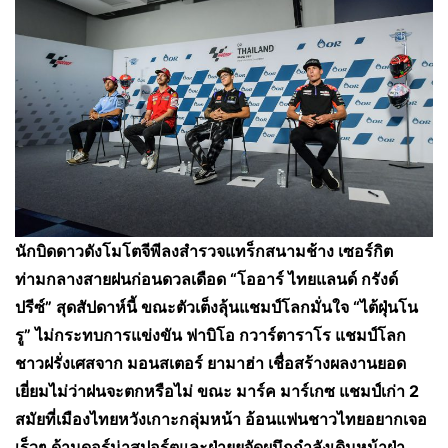
นักบิดดาวดังโมโตจีพีลงสำรวจแทร็กสนามช้าง เซอร์กิต
ท่ามกลางสายฝนก่อนดวลเดือด “โออาร์ ไทยแลนด์ กรังด์
ปรีซ์” สุดสัปดาห์นี้ ขณะตัวเต็งลุ้นแชมป์โลกมั่นใจ “ไต้ฝุ่นโน
รู” ไม่กระทบการแข่งขัน ฟาบิโอ กวาร์ตาราโร แชมป์โลก
ชาวฝรั่งเศสจาก มอนสเตอร์ ยามาฮ่า เชื่อสร้างผลงานยอด
เยี่ยมไม่ว่าฝนจะตกหรือไม่ ขณะ มาร์ค มาร์เกซ แชมป์เก่า 2
สมัยที่เมืองไทยหวังเกาะกลุ่มหน้า อ้อนแฟนชาวไทยอยากเจอ
เร็วๆ
ด้านดอร์น่าสปอร์ตและฝ่ายยจัดผนึกกำลังเดินหน้าฝ่า