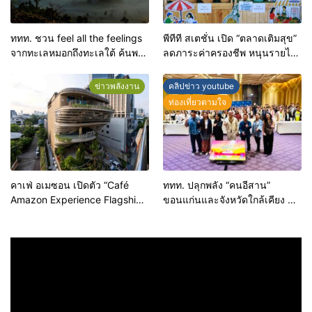
ททท. ชวน feel all the feelings
พีทีที สเตชั่น เปิด “ตลาดเติมสุข”
จากทะเลหมอกถึงทะเลใต้ ค้นพบ
ลดภาระค่าครองชีพ หนุนรายได้
เมืองไทยมุมใหม่กับหลากความ
ผู้ประกอบการท้องถิ่น
รู้สึกที่ไม่รู้ลืม
ข่าวพลังงาน
คลิปข่าว youtube
ท่องเที่ยวตามใจ
คาเฟ่ อเมซอน เปิดตัว “Café
ททท. ปลุกพลัง “คนอีสาน”
Amazon Experience Flagship
ขอนแก่นและจังหวัดใกล้เคียง สู่
Store Ari” ปักหมุดแฟล็กชิปสโตร์
“ทูตถิ่นยั่งยืน” ต่อยอดทุน
แห่งแรกของโลก ยกระดับสู่จุด
วัฒนธรรม สร้างการท่องเที่ยว
หมายปลายทางแห่งใหม่ใจกลาง
คุณค่าสูงอย่างมีความหมาย
อารีย์