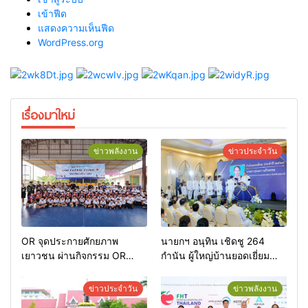
เข้าฟีด
แสดงความเห็นฟีด
WordPress.org
เรื่องมาใหม่
ข่าวพลังงาน
ข่าวประจำวัน
OR จุดประกายศักยภาพ
นายกฯ อนุทิน เชิดชู 264
เยาวชน ผ่านกิจกรรม OR
กำนัน ผู้ใหญ่บ้านยอดเยี่ยม
Futsal Clinic
มอบแหนบทองคำ “รางวัล
เกียรติยศแห่งการเสียสละ”
ข่าวประจำวัน
ข่าวพลังงาน