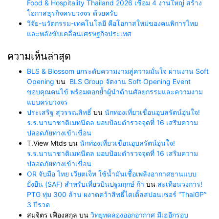
Food & Hospitality Thailand 2026 เชื่อม 4 งานใหญ่ สร้าง
โอกาสธุรกิจครบวงจร ด้วยครับ
วิจัย-นวัตกรรม-เทคโนโลยี คือโอกาสใหม่ของคนพิการไทย
และพลังขับเคลื่อนเศรษฐกิจประเทศ
ความเห็นล่าสุด
BLS & Blossom ยกระดับความงามสู่ความมั่นใจ ผ่านงาน Soft
Opening
บน
BLS Group จัดงาน Soft Opening Event
ขอบคุณคนไข้ พร้อมตอกย้ำผู้นำด้านศัลยกรรมและความงาม
แบบครบวงจร
ประเสริฐ สุวรรณสิทธิ์
บน
นักท่องเที่ยวเขื่อนอุบลรัตน์อุ่นใจ!
ร.ร.นานาชาติเมทนีดล มอบป้อมตำรวจจุดที่ 16 เสริมความ
ปลอดภัยทางเข้าเขื่อน
T.View Mtds
บน
นักท่องเที่ยวเขื่อนอุบลรัตน์อุ่นใจ!
ร.ร.นานาชาติเมทนีดล มอบป้อมตำรวจจุดที่ 16 เสริมความ
ปลอดภัยทางเข้าเขื่อน
OR จับมือ ไทย เวียตเจ็ท ใช้น้ำมันเชื้อเพลิงอากาศยานแบบ
ยั่งยืน (SAF) สำหรับเที่ยวบินปฐมฤกษ์ ก้า
บน
สะเทือนวงการ!
PTG ทุ่ม 300 ล้าน ผงาดคว้าสิทธิ์ไตเติ้ลสปอนเซอร์ “ThaiGP”
3 ปีรวด
สมจิตร เฟื่องสกุล
บน
วิทยุทดลองออกอากาศ มีเฮอีกรอบ