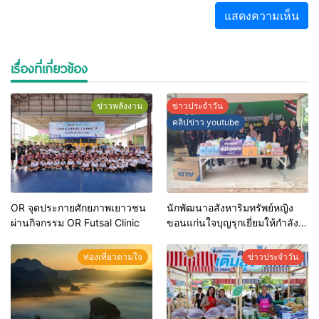
เรื่องที่เกี่ยวข้อง
ข่าวพลังงาน
ข่าวประจำวัน
คลิปข่าว youtube
OR จุดประกายศักยภาพเยาวชน
นักพัฒนาอสังหาริมทรัพย์หญิง
ผ่านกิจกรรม OR Futsal Clinic
ขอนแก่นใจบุญรุกเยี่ยมให้กำลัง
ใจทหารชายแดนหน่วยเฉพาะกิจ
กรมทหารพรานที่ 22และมอบ
ท่องเที่ยวตามใจ
ข่าวประจำวัน
สิ่งของอุปโภคสิ่งของใช้ที่จำเป็น
ร่วมหลอมรวมน้ำใจ สู่รั้วของชาติ
ชายแดนไทย-กัมพูชา