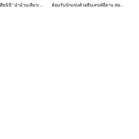
ตียนินี” นำม้วนเดียวเข้า
ต้อนรับนักแข่งด้วยธีมเสน่ห์อีสาน ท่อง
” ซิวกริด 13
“ปราสาทหินเมืองต่ำ”-ถ่ายวีดีโอ
โปรโมตประเทศ พร้อมเปิดให้แฟน
ความเร็วเข้าร่วมงานฟรี!