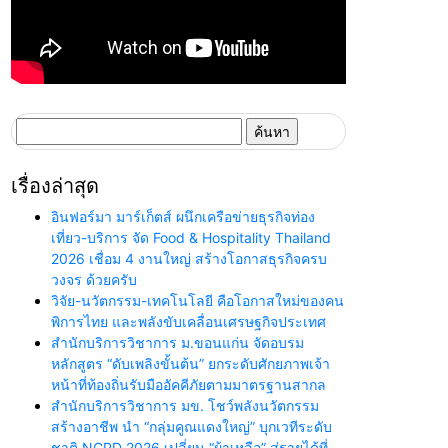
ค้นหา
สำหรับ:
เรื่องล่าสุด
อินฟอร์มา มาร์เก็ตส์ ผนึกเครือข่ายธุรกิจท่อง
เที่ยว-บริการ จัด Food & Hospitality Thailand
2026 เชื่อม 4 งานใหญ่ สร้างโอกาสธุรกิจครบ
วงจร ด้วยครับ
วิจัย-นวัตกรรม-เทคโนโลยี คือโอกาสใหม่ของคน
พิการไทย และพลังขับเคลื่อนเศรษฐกิจประเทศ
สำนักบริการวิชาการ ม.ขอนแก่น จัดอบรม
หลักสูตร “ดับเพลิงขั้นต้น” ยกระดับศักยภาพเจ้า
หน้าที่ท้องถิ่นรับมืออัคคีภัยตามมาตรฐานสากล
สำนักบริการวิชาการ มข. โชว์พลังนวัตกรรม
สร้างอาชีพ นำ “กลุ่มคูณแดงใหญ่” บุกเวทีระดับ
ชาติ NCPD 2026 เปลี่ยน “ผ้าเหลือ” สู่รายได้ที่