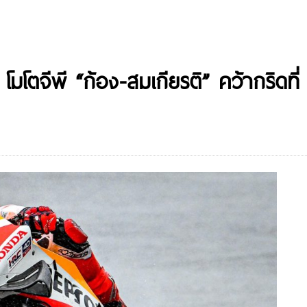
ตจีพี “ก้อง-สมเกียรติ” คว้ากริดที่ 4 โ