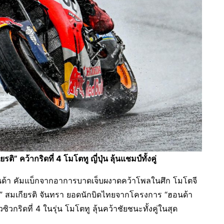
” คว้ากริดที่ 4 โมโตทู ญี่ปุ่น ลุ้นแชมป์ทั้งคู่
ด้า คัมแบ็กจากอาการบาดเจ็บผงาดคว้าโพลในศึก โมโตจี
้อง” สมเกียรติ จันทรา ยอดนักบิดไทยจากโครงการ “ฮอนด้า
ิวกริดที่ 4 ในรุ่น โมโตทู ลุ้นคว้าชัยชนะทั้งคู่ในสุด