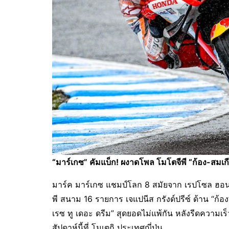
“มาร์เกซ” คัมแบ็ก! ผงาดโพล โมโตจีพี “ก้อง-สมเกียรติ
มาร์ค มาร์เกซ แชมป์โลก 8 สมัยจาก เรปโซล ฮอน
พี สนาม 16 รายการ เจแปนีส กรังด์ปรีซ์ ด้าน “ก
เรซ ทู เดอะ ดรีม” สุดยอดไม่แพ้กัน หลังรีดความเร็วซ
สัปดาห์นี้ที่ โมเตกิ ประเทศญี่ปุ่น