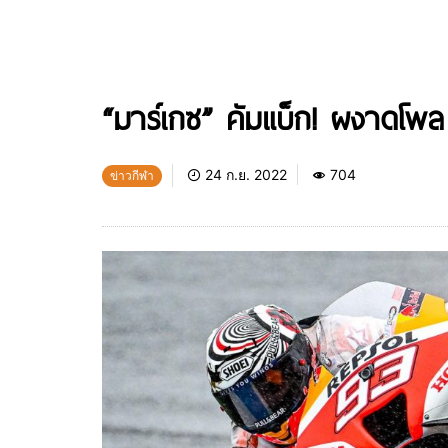
“มาร์เกซ” คัมแบ็ก! ผงาดโพล โมโ
24 ก.ย. 2022
704
ข่าวกีฬา