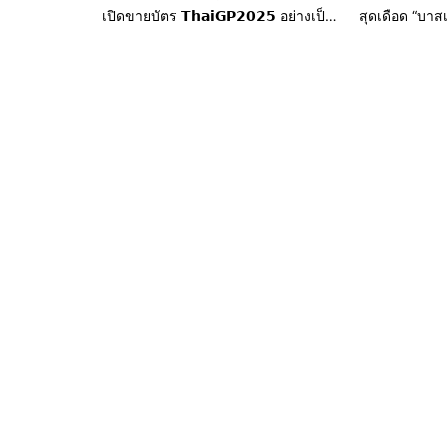
เปิดขายบัตร 𝗧𝗵𝗮𝗶𝗚𝗣𝟮𝟬𝟮𝟱 อย่างเป็น
สุดเดือด “บาสเ
ทางการทั่วโลก 9 ม.ค.นี้ ยิ่งใหญ่ไปกับ
วิน “สมเกียรติ
การเปิดฤดูกาลโมโตจีพีครั้งแรกในไทย