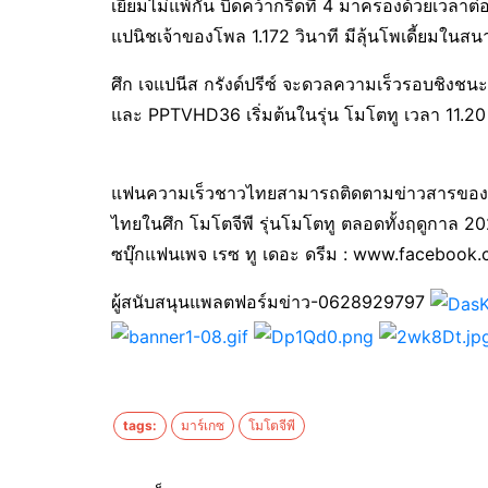
เยี่ยมไม่แพ้กัน บิดคว้ากริดที่ 4 มาครองด้วยเวลา
แปนิชเจ้าของโพล 1.172 วินาที มีลุ้นโพเดี้ยมในสนา
ศึก เจแปนีส กรังด์ปรีซ์ จะดวลความเร็วรอบชิงชน
และ PPTVHD36 เริ่มต้นในรุ่น โมโตทู เวลา 11.20 
แฟนความเร็วชาวไทยสามารถติดตามข่าวสารของ “ก้อ
ไทยในศึก โมโตจีพี รุ่นโมโตทู ตลอดทั้งฤดูกาล 2
ซบุ๊กแฟนเพจ เรซ ทู เดอะ ดรีม : www.facebo
ผู้สนับสนุนแพลตฟอร์มข่าว-0628929797
tags:
มาร์เกซ
โมโตจีพี