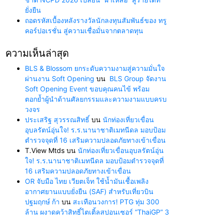
ยั่งยืน
ถอดรหัสเบื้องหลังรางวัลนักลงทุนสัมพันธ์ของ ทรู
คอร์ปอเรชั่น สู่ความเชื่อมั่นจากตลาดทุน
ความเห็นล่าสุด
BLS & Blossom ยกระดับความงามสู่ความมั่นใจ
ผ่านงาน Soft Opening
บน
BLS Group จัดงาน
Soft Opening Event ขอบคุณคนไข้ พร้อม
ตอกย้ำผู้นำด้านศัลยกรรมและความงามแบบครบ
วงจร
ประเสริฐ สุวรรณสิทธิ์
บน
นักท่องเที่ยวเขื่อน
อุบลรัตน์อุ่นใจ! ร.ร.นานาชาติเมทนีดล มอบป้อม
ตำรวจจุดที่ 16 เสริมความปลอดภัยทางเข้าเขื่อน
T.View Mtds
บน
นักท่องเที่ยวเขื่อนอุบลรัตน์อุ่น
ใจ! ร.ร.นานาชาติเมทนีดล มอบป้อมตำรวจจุดที่
16 เสริมความปลอดภัยทางเข้าเขื่อน
OR จับมือ ไทย เวียตเจ็ท ใช้น้ำมันเชื้อเพลิง
อากาศยานแบบยั่งยืน (SAF) สำหรับเที่ยวบิน
ปฐมฤกษ์ ก้า
บน
สะเทือนวงการ! PTG ทุ่ม 300
ล้าน ผงาดคว้าสิทธิ์ไตเติ้ลสปอนเซอร์ “ThaiGP” 3