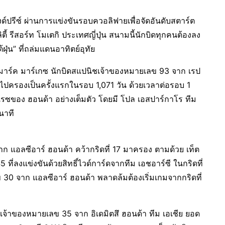
์ปรีซ์ ผ่านการแข่งขันรอบควอลิฟายเพื่อจัดอันดับสตาร์ต
ตี้ รีสอร์ท โมเตกิ ประเทศญี่ปุ่น สนามนี้นักบิดทุกคนต้องลง
ุ่น” ที่ถล่มแดนอาทิตย์อุทัย
 มาร์ค มาร์เกซ นักบิดสแปนิชเจ้าของหมายเลข 93 จาก เรป
ครองเป็นครั้งแรกในรอบ 1,071 วัน ด้วยเวลาต่อรอบ 1
รซของ ฮอนด้า อย่างเต็มตัว โดยมี โปล เอสปาร์กาโร ทีม
นาที
ก แอลซีอาร์ ฮอนด้า คว้ากริดที่ 17 มาครอง ตามด้วย เท็ต
ที่ลงแข่งขันด้วยสิทธิ์ไวด์การ์ดจากทีม เอชอาร์ซี ในกริดที่
 30 จาก แอลซีอาร์ ฮอนด้า พลาดล้มต้องเริ่มเกมจากกริดที่
เจ้าของหมายเลข 35 จาก อิเดมิตสึ ฮอนด้า ทีม เอเชีย ยอด