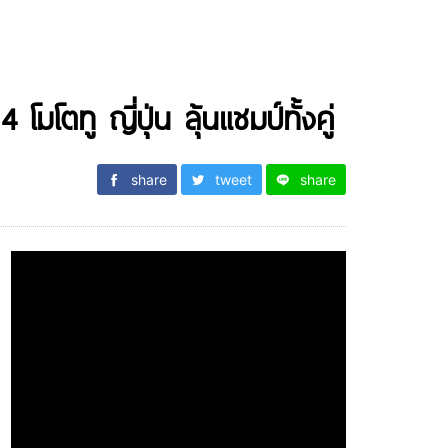
มโตทู ญี่ปุ่น ลุ้นแชมป์ทั้งคู่
share
tweet
share