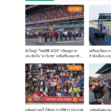
ข่าวกีฬา
ยิ่งใหญ่! “ไทยจีพี 2025” เปิดฤดูกาล
เตรียมเปิดฉาก!
ประทับใจ “มาร์เกซ” เหนือชั้นเหมาชัย
กำลังเต็มระบบ
สนามแรก
แฟน MotoGP 
ข่าวกีฬา
แฟนความเร็วได้เฮ! การกีฬาฯ ประกาศ
แฟนล้นสนาม! 