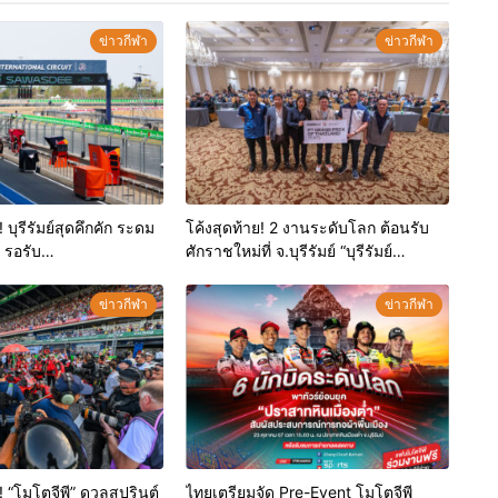
ข่าวกีฬา
ข่าวกีฬา
 บุรีรัมย์สุดคึกคัก ระดม
โค้งสุดท้าย! 2 งานระดับโลก ต้อนรับ
 รอรับ
ศักราชใหม่ที่ จ.บุรีรัมย์ “บุรีรัมย์
หลายแสนคนจากทั่วโลก
มาราธอน-โมโตจีพี” ปี 2025 กับวัน
ประวัติศาตร์ของมหานครแห่งกีฬา
ข่าวกีฬา
ข่าวกีฬา
“โมโตจีพี” ดวลสปรินต์
ไทยเตรียมจัด Pre-Event โมโตจีพี