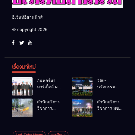
อีเว้นท์อีสานนิวส์
© copyright 2026
เรื่องมาใหม่
อินฟอร์มา
วิจัย-
มาร์เก็ตส์ ผนึก
นวัตกรรม-
เครือข่าย
เทคโนโลยี
ธุรกิจท่อง
คือโอกาสใหม่
สำนักบริการ
สำนักบริการ
เที่ยว-บริการ
ของคนพิการ
วิชาการ
วิชาการ มข.
จัด Food &
ไทย และพลัง
ม.ขอนแก่น
โชว์พลัง
Hospitality
ขับเคลื่อน
จัดอบรม
นวัตกรรม
Thailand
เศรษฐกิจ
หลักสูตร “ดับ
สร้างอาชีพ
2026 เชื่อม 4
ประเทศ
เพลิงขั้นต้น”
นำ “กลุ่มคูณ
Anti-Fake News
การศึกษา