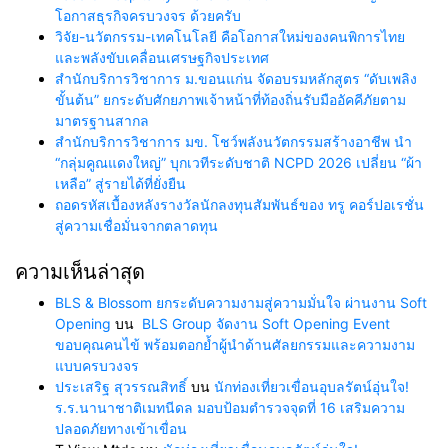
โอกาสธุรกิจครบวงจร ด้วยครับ
วิจัย-นวัตกรรม-เทคโนโลยี คือโอกาสใหม่ของคนพิการไทย
และพลังขับเคลื่อนเศรษฐกิจประเทศ
สำนักบริการวิชาการ ม.ขอนแก่น จัดอบรมหลักสูตร “ดับเพลิง
ขั้นต้น” ยกระดับศักยภาพเจ้าหน้าที่ท้องถิ่นรับมืออัคคีภัยตาม
มาตรฐานสากล
สำนักบริการวิชาการ มข. โชว์พลังนวัตกรรมสร้างอาชีพ นำ
“กลุ่มคูณแดงใหญ่” บุกเวทีระดับชาติ NCPD 2026 เปลี่ยน “ผ้า
เหลือ” สู่รายได้ที่ยั่งยืน
ถอดรหัสเบื้องหลังรางวัลนักลงทุนสัมพันธ์ของ ทรู คอร์ปอเรชั่น
สู่ความเชื่อมั่นจากตลาดทุน
ความเห็นล่าสุด
BLS & Blossom ยกระดับความงามสู่ความมั่นใจ ผ่านงาน Soft
Opening
บน
BLS Group จัดงาน Soft Opening Event
ขอบคุณคนไข้ พร้อมตอกย้ำผู้นำด้านศัลยกรรมและความงาม
แบบครบวงจร
ประเสริฐ สุวรรณสิทธิ์
บน
นักท่องเที่ยวเขื่อนอุบลรัตน์อุ่นใจ!
ร.ร.นานาชาติเมทนีดล มอบป้อมตำรวจจุดที่ 16 เสริมความ
ปลอดภัยทางเข้าเขื่อน