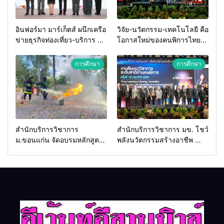
อินฟอร์มา มาร์เก็ตส์ ผนึกเครือ
วิจัย-นวัตกรรม-เทคโนโลยี คือ
ข่ายธุรกิจท่องเที่ยว-บริการ จัด
โอกาสใหม่ของคนพิการไทย
Food & Hospitality Thailand
และพลังขับเคลื่อนเศรษฐกิจ
2026 เชื่อม 4 งานใหญ่ สร้าง
ประเทศ
การศึกษา
การศึกษา
โอกาสธุรกิจครบวงจร ด้วย
ครับ
สำนักบริการวิชาการ
สำนักบริการวิชาการ มข. โชว์
ม.ขอนแก่น จัดอบรมหลักสูตร
พลังนวัตกรรมสร้างอาชีพ นำ
“ดับเพลิงขั้นต้น” ยกระดับ
“กลุ่มคูณแดงใหญ่” บุกเวที
ศักยภาพเจ้าหน้าที่ท้องถิ่น
ระดับชาติ NCPD 2026
รับมืออัคคีภัยตามมาตรฐาน
เปลี่ยน “ผ้าเหลือ” สู่รายได้ที่
สากล
ยั่งยืน