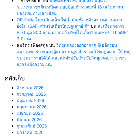
T.View Mtds
บน
นักท่องเที่ยวเขื่อนอุบลรัตน์อุ่นใจ!
ร.ร.นานาชาติเมทนีดล มอบป้อมตำรวจจุดที่ 16 เสริมความ
ปลอดภัยทางเข้าเขื่อน
OR จับมือ ไทย เวียตเจ็ท ใช้น้ำมันเชื้อเพลิงอากาศยานแบบ
ยั่งยืน (SAF) สำหรับเที่ยวบินปฐมฤกษ์ ก้า
บน
สะเทือนวงการ!
PTG ทุ่ม 300 ล้าน ผงาดคว้าสิทธิ์ไตเติ้ลสปอนเซอร์ “ThaiGP”
3 ปีรวด
สมจิตร เฟื่องสกุล
บน
วิทยุทดลองออกอากาศ มีเฮอีกรอบ
สนง.เลขาธิการสภาผู้แทนราษฎร นำร่างแก้ไขกฎหมาย ให้วิทยุ
ชุมชนหารายได้ได้ และลดค่าปรับสำหรับวิทยุภาคประชาชน
ออกรับฟังความเห็น
คลังเก็บ
สิงหาคม 2026
กรกฎาคม 2026
มิถุนายน 2026
พฤษภาคม 2026
เมษายน 2026
มีนาคม 2026
กุมภาพันธ์ 2026
มกราคม 2026